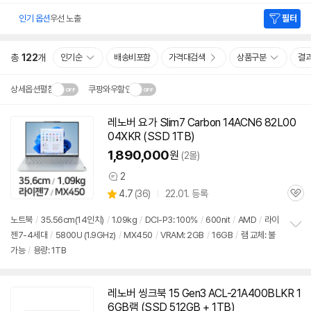
인기 옵션
우선 노출
필터
총
122
개
인기순
배송비포함
가격대검색
상품구분
결
상세옵션펼침
쿠팡와우할인
설치 환경·지역에 따라
레노버 요가 Slim7 Carbon 14ACN6 82L00
동
닫
배송·설치비가 달라집니다.
04XKR (SSD 1TB)
영
기
상
1,890,000
원
(2몰)
2
상
상
4.7
(
36)
22.01. 등록
품
관
별
의
품
심
점
견
노트북
/
35.56cm(14인치)
/
1.09kg
/
DCI-P3: 100%
/
600nit
/
AMD
/
라이
리
젠7-4세대
/
5800U (1.9GHz)
/
MX450
/
VRAM: 2GB
/
16GB
/
램 교체: 불
정
뷰
가능
/
용량: 1TB
보
펼
치
기
레노버 씽크북 15 Gen3 ACL-21A400BLKR 1
6GB램 (SSD 512GB + 1TB)