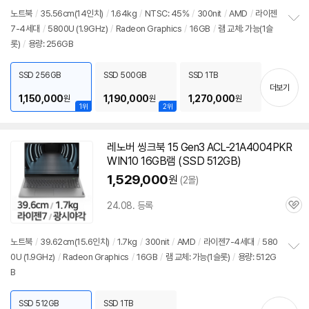
노트북
/
35.56cm(14인치)
/
1.64kg
/
NTSC: 45%
/
300nit
/
AMD
/
라이젠
7-4세대
/
5800U (1.9GHz)
/
Radeon Graphics
/
16GB
/
램 교체: 가능(1슬
정
롯)
/
용량: 256GB
보
펼
치
SSD 256GB
SSD 500GB
SSD 1TB
기
더보기
1,150,000
1,190,000
1,270,000
원
원
원
1위
2위
레노버 씽크북 15 Gen3 ACL-21A4004PKR
WIN10 16GB램 (SSD 512GB)
1,529,000
원
(2몰)
24.08. 등록
관
심
노트북
/
39.62cm(15.6인치)
/
1.7kg
/
300nit
/
AMD
/
라이젠7-4세대
/
580
0U (1.9GHz)
/
Radeon Graphics
/
16GB
/
램 교체: 가능(1슬롯)
/
용량: 512G
정
B
보
펼
치
SSD 512GB
SSD 1TB