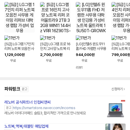
[S급] LG그램 17인치
[S급] LG그램 프로 16
[LG]인텔i5 윈도우11
[S급] LG그
리퍼 노트북 모음전 사
인치 고사양 노트북 리
홈 FHD 저렴한 사무용
리퍼 노트북 
무용 게이밍 리퍼브 대
퍼 코어울트라9 2TB
대학생 인강용 가성비
무용 게이밍 
1,129,000
2,700,000
944,000
799,000
원
원
원
원
학생 랩탑 가성비 업무
32GB WIN11 144H
노트북 울트라북 15U
학생 랩탑 가
무료
무료
무료
무료
용
z VRR 16Z90TS-G.
50T-GROWK
용
AUG9U1 사무용 게이
리뷰
1
밍 대학생 랩탑 업무용
작업용
파워링크
광고
신청하기
레노버 공식파트너 인컴씨앤씨
네이버페이 플러스
https://smartstore.naver.com/incomss
광고
레노버 아이디어패드 슬림3, 합리적인 가격으로 만나보세요
노트북,맥북,태블릿 매입업체