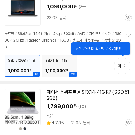
1,090,000
원
(2몰)
23.07. 등록
관
심
노트북
/
39.62cm(15.6인치)
/
1.7kg
/
300nit
/
AMD
/
라이젠7-4세대
/
580
0U (1.9GHz)
/
Radeon Graphics
/
16GB
/
램 교체: 가능(1슬롯)
/
용량: 512G
정
B
보
펼
치
SSD 512GB + 1TB
SSD 1TB + 1TB
기
더보기
1,090,000
1,190,000
원
원
1위
2위
에이서 스위프트 X SFX14-41G R7 (SSD 51
2GB)
1,799,000
원
(1몰)
1
상
상
4.7
(
15)
21.08. 등록
품
관
별
의
상
상
품
심
품
품
점
견