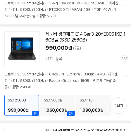
색
색
리
상
상
노트북
/
35.56cm(14인치)
/
1.39kg
/
sRGB: 100%
/
300nit
/
AMD
/
라이젠
뷰
7-4세대
/
5800U (1.9GHz)
/
RTX3050 Ti
/
VRAM: 4GB
/
TGP: 40W
/
1
정
6GB
/
램 교체: 불가능
/
용량: 512GB
보
펼
치
기
레노버 씽크패드 E14 Gen3-20YE0001KD 1
6GB램 (SSD 256GB)
990,000
원
(2몰)
21.12. 등록
관
심
노트북
/
35.56cm(14인치)
/
1.64kg
/
NTSC: 45%
/
300nit
/
AMD
/
라이젠
7-4세대
/
5800U (1.9GHz)
/
Radeon Graphics
/
16GB
/
램 교체: 가능(1슬
정
롯)
/
용량: 256GB
보
펼
치
SSD 256GB
SSD 500GB
SSD 1TB
기
더보기
990,000
1,060,000
1,090,000
원
원
원
1위
2위
레노버 씽크패드 E14 Gen3-20YE0002KR 1