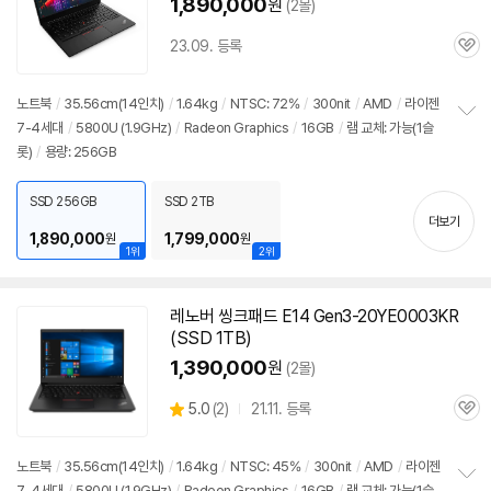
1,890,000
원
(2몰)
23.09. 등록
관
심
노트북
/
35.56cm(14인치)
/
1.64kg
/
NTSC: 72%
/
300nit
/
AMD
/
라이젠
7-4세대
/
5800U (1.9GHz)
/
Radeon Graphics
/
16GB
/
램 교체: 가능(1슬
정
롯)
/
용량: 256GB
보
펼
치
SSD 256GB
SSD 2TB
기
더보기
1,890,000
1,799,000
원
원
1위
2위
레노버 씽크패드 E14 Gen3-20YE0003KR
(SSD 1TB)
1,390,000
원
(2몰)
상
5.0
(
2)
21.11. 등록
관
별
품
심
점
리
노트북
/
35.56cm(14인치)
/
1.64kg
/
NTSC: 45%
/
300nit
/
AMD
/
라이젠
뷰
7-4세대
/
5800U (1.9GHz)
/
Radeon Graphics
/
16GB
/
램 교체: 가능(1슬