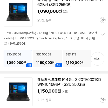
6GB램 (SSD 256GB)
1,090,000
원
(2몰)
21.12. 등록
관
심
노트북
/
35.56cm(14인치)
/
1.64kg
/
NTSC: 45%
/
300nit
/
AMD
/
라이젠
7-4세대
/
5800U (1.9GHz)
/
Radeon Graphics
/
16GB
/
램 교체: 가능(1슬
정
롯)
/
용량: 256GB
보
펼
치
SSD 256GB
SSD 500GB
SSD 1TB
기
더보기
1,090,000
1,190,000
1,190,000
원
원
원
1위
2위
레노버 씽크패드 E14 Gen3-20YE0001KD
WIN10 16GB램 (SSD 256GB)
1,150,000
원
(2몰)
21.12. 등록
관
심