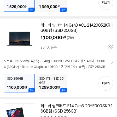
기
더보기
1,529,000
1,699,000
원
원
1위
2위
레노버 씽크북 14 Gen3 ACL-21A20052KR 1
6GB램 (SSD 256GB)
1,100,000
원
(2몰)
23.10. 등록
관
심
노트북
/
35.56cm(14인치)
/
1.4kg
/
300nit
/
AMD
/
라이젠7-4세대
/
5800
U (1.9GHz)
/
Radeon Graphics
/
16GB
/
램 교체: 가능(1슬롯)
/
용량: 256GB
정
보
펼
SSD 256GB
SSD 1TB + SSD 25
치
6GB
더보기
기
1,100,000
1,299,000
원
원
1위
2위
레노버 씽크패드 E14 Gen3-20YE000SKR 1
6GB램 (SSD 256GB)