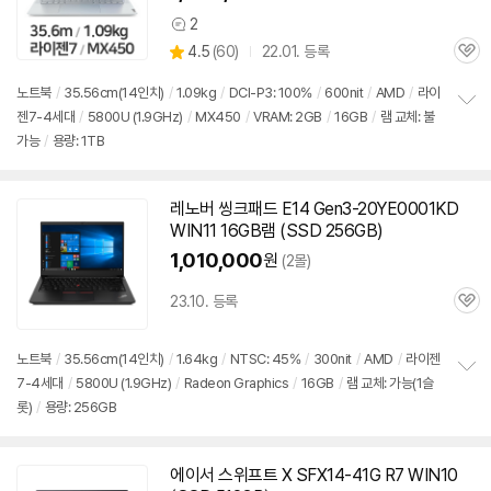
세부정보 열기/접기
2
상
상
4.5
(
60)
22.01. 등록
품
관
별
의
품
심
점
견
노트북
/
35.56cm(14인치)
/
1.09kg
/
DCI-P3: 100%
/
600nit
/
AMD
/
라이
리
젠7-4세대
/
5800U (1.9GHz)
/
MX450
/
VRAM: 2GB
/
16GB
/
램 교체: 불
정
뷰
가능
/
용량: 1TB
보
펼
치
기
레노버 씽크패드 E14 Gen3-20YE0001KD
WIN11 16GB램 (SSD 256GB)
1,010,000
원
(2몰)
23.10. 등록
관
심
노트북
/
35.56cm(14인치)
/
1.64kg
/
NTSC: 45%
/
300nit
/
AMD
/
라이젠
7-4세대
/
5800U (1.9GHz)
/
Radeon Graphics
/
16GB
/
램 교체: 가능(1슬
정
롯)
/
용량: 256GB
보
펼
치
기
에이서 스위프트 X SFX14-41G R7 WIN10