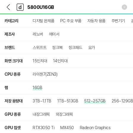
뒤
다
본문 바로가기
다
로
나
나
가
와
와
상
기
메
카테고리
디지털 완제품
PC 주요 부품
자동차 용품
주변기기
세
인
검
색
제조사
레노버
에이서
브랜드
스위프트
씽크북
씽크패드
요가
화면 크기대
15인치대
14인치대
CPU 종류
라이젠7(ZEN3)
램
16GB
저장 용량대
3TB~1.1TB
1TB~513GB
512~257GB
256~129GB
GPU 종류
내장그래픽
외장그래픽
GPU 칩셋
RTX3050 Ti
MX450
Radeon Graphics