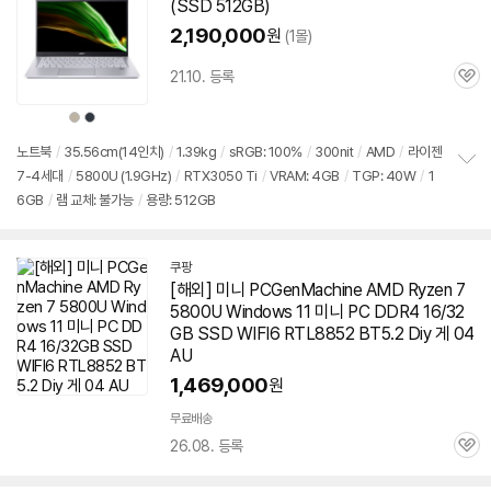
(SSD 512GB)
2,190,000
원
(1몰)
21.10. 등록
관
심
상
상
품
품
색
색
상
상
노트북
/
35.56cm(14인치)
/
1.39kg
/
sRGB: 100%
/
300nit
/
AMD
/
라이젠
7-4세대
/
5800U (1.9GHz)
/
RTX3050 Ti
/
VRAM: 4GB
/
TGP: 40W
/
1
정
6GB
/
램 교체: 불가능
/
용량: 512GB
보
펼
치
기
쿠팡
[해외] 미니 PCGenMachine AMD Ryzen 7
5800U Windows 11 미니 PC DDR4 16/32
GB SSD WIFI6 RTL8852 BT5.2 Diy 게 04
AU
1,469,000
원
무료배송
26.08. 등록
관
심