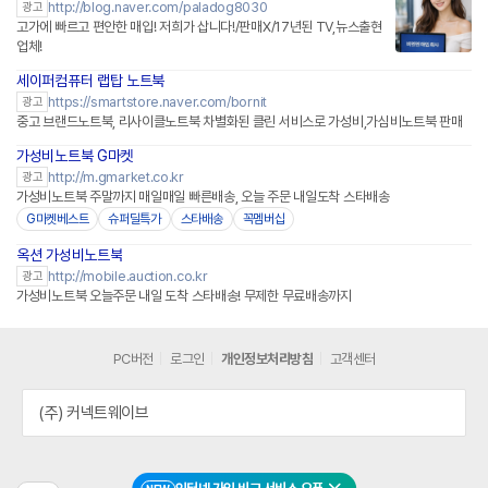
http://blog.naver.com/paladog8030
광고
고가에 빠르고 편안한 매입! 저희가 삽니다!/판매X/17년된 TV,뉴스출현
업체!
세이퍼컴퓨터 랩탑 노트북
네이버페이 플러스
https://smartstore.naver.com/bornit
광고
중고 브랜드노트북, 리사이클노트북 차별화된 클린 서비스로 가성비,가심비노트북 판매
가성비노트북 G마켓
http://m.gmarket.co.kr
광고
가성비노트북 주말까지 매일매일 빠른배송, 오늘 주문 내일도착 스타배송
G마켓베스트
슈퍼딜특가
스타배송
꼭멤버십
옥션 가성비노트북
http://mobile.auction.co.kr
광고
가성비노트북 오늘주문 내일 도착 스타배송! 무제한 무료배송까지
PC버전
로그인
개인정보처리방침
고객센터
(주) 커넥트웨이브