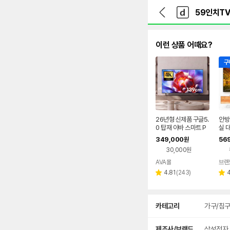
뒤
다
본문 바로가기
다
로
나
나
가
와
와
기
메
인
이런 상품 어때요?
구
26년형 신제품 구글5.
안방
0 탑재 아바 스마트 P
실 
RO 139cm (55인치)
가
349,000
56
원
LG IPS UHD 1등급
30,000원
구글TV 자가설치(직
배송)
AVA몰
리
4.81
(
243
)
별
별
뷰
점
점
수
상
카테고리
가구/침
세
검
색
제조사/브랜드
삼성전자