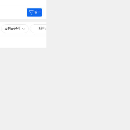
필터
쇼핑몰선택
빠른배송