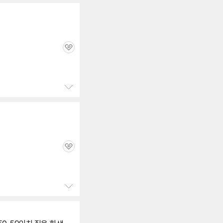
펼
치
기
관
심
정
보
펼
치
기
관
심
정
보
펼