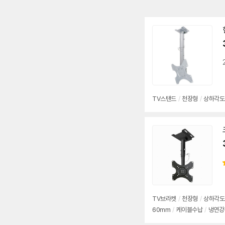
TV
스탠드
/
천장형
/
상하각도
TV
브라켓
/
천장형
/
상하각도
60mm
/
케이블수납
/
냉연강