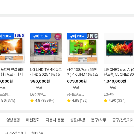
매 100+
구매 150+
구매 110+
 노트북 연결 회의
LG UHD TV 4K 울트
삼성 138.7cm(55인
LG QNED evo AI (
대형 TV모니터 저
라HD 2025 1등급 5
치) 4K UHD 1등급 스
탠드형) 55QNED80
5UA7500ENA (138
마트 비지니스TV 삼성
BEA
9,000
980,000
679,000
1,340,000
원
원
원
원
cm), 스탠드
기사님 무료설치
무료
무료
무료
무료
브랜드쇼핑닷컴
LG전자인증점 신영플러스
공식브랜드스토어
LG전자
네이버
네이버
네이버
리
페이
리
페이
리
페이
리
4.86
(
375
)
4.87
(
999+
)
4.89
(
132
)
4.90
(
334
)
별
별
별
뷰
뷰
뷰
뷰
점
점
점
수
수
수
수
구
영상음향
패션잡화
자동차 용품
생활/주방
문구/사무
공구/산업기계
크리스탈실버
현대AV