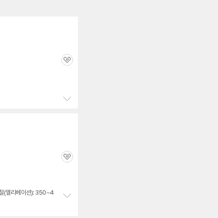
관
심
정
보
펼
치
기
관
심
(엘리베이션): 350~4
정
보