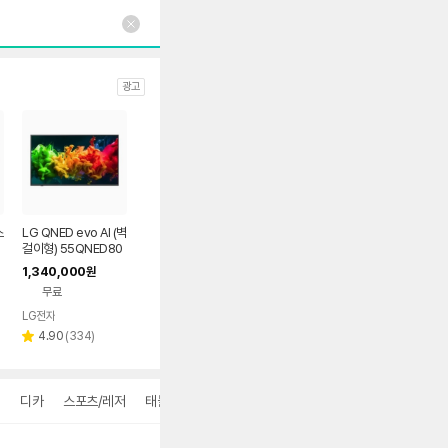
광고
스
LG QNED evo AI (벽
걸이형) 55QNED80
BEA
1,340,000
원
무료
LG전자
리
4.90
(
334
)
별
뷰
점
수
디카
스포츠/레저
태블릿/휴대폰
더보기