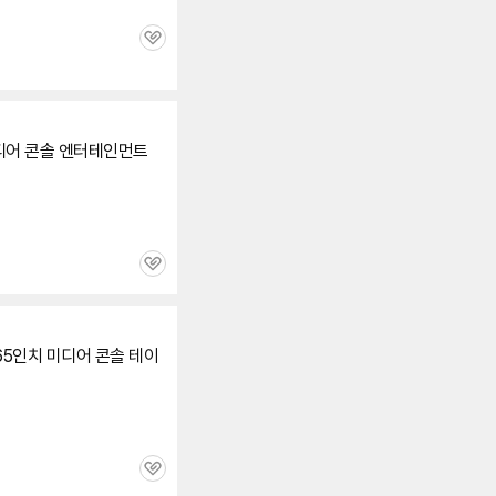
관
심
디어 콘솔 엔터테인먼트
관
심
65인치 미디어 콘솔 테이
관