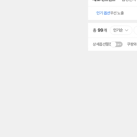
인기 옵션
우선 노출
총
99
개
인기순
상세옵션펼침
쿠팡와