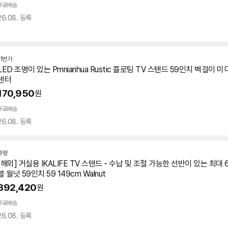
무료배송
26.08. 등록
11번가
LED 조명이 있는 Pmnianhua Rustic 플로팅
TV
스탠드
59인치
벽걸이 미
센터
170,950
원
무료배송
26.08. 등록
쿠팡
[해외] 거실용 IKALIFE
TV
스탠드 - 수납 및 조절 가능한 선반이 있는 최대 
블 월넛
59인치
59 149cm Walnut
392,420
원
무료배송
26.08. 등록