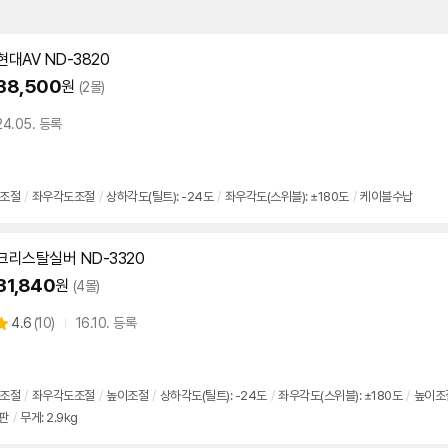
현대AV ND-3820
38,500
원
(2몰)
24.05. 등록
조절
/
좌우각도조절
/
상하각도(틸트): -24도
/
좌우각도(스위블): ±180도
/
케이블수납
크리스탈실버 ND-3320
31,840
원
(4몰)
상
4.6
(
10)
16.10. 등록
별
품
점
리
뷰
조절
/
좌우각도조절
/
높이조절
/
상하각도(틸트): -24도
/
좌우각도(스위블): ±180도
/
높이조절
판
/
무게: 2.9kg