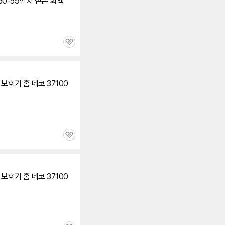
0-
59인치
짙은 회색
치
기
관
심
보호기 홈 데코 37100
관
심
세부정보 열기/접기
보호기 홈 데코 37100