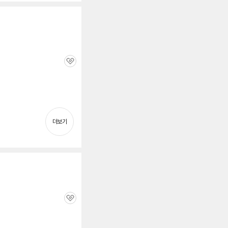
관
심
더보기
관
심