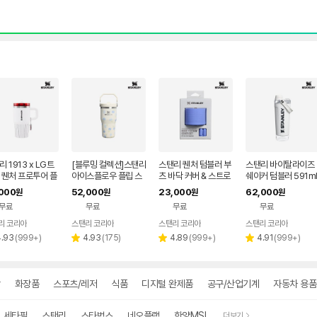
 1913 x LG트
[블루밍 컬렉션]스탠리
스탠리 퀜처 텀블러 부
스탠리 바이탈라이즈
 퀜처 프로투어 플
아이스플로우 플립 스
츠 바닥 커버 & 스트로
쉐이커 텀블러 591m
스트로 텀블러 591
트로 2.0 텀블러 591
캡 887ml / 591ml,
+ 컨테이너 103ml, 
000
52,000
23,000
62,000
원
원
원
원
, 엘지 스트라이프
ml, 앤티크 플로렛츠
하이드렌지아
크 화이트
무료
무료
무료
무료
리 코리아
스탠리 코리아
스탠리 코리아
스탠리 코리아
리
리
리
리
4.93
(
999+
)
4.93
(
175
)
4.89
(
999+
)
4.91
(
999+
)
별
별
별
뷰
뷰
뷰
뷰
점
점
점
수
수
수
수
방
화장품
스포츠/레저
식품
디지털 완제품
공구/산업기계
자동차 용품
세타필
스탠리
스타벅스
네오플램
한양MSL
더보기