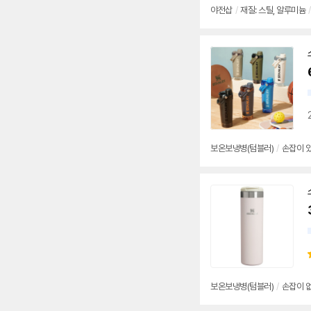
야전삽
/
재질: 스틸, 알루미늄
/
보온보냉병(텀블러)
/
손잡이 
보온보냉병(텀블러)
/
손잡이 