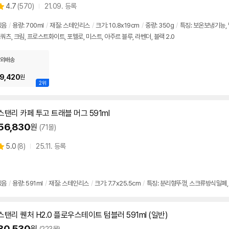
상
4.7
(
570)
21.09. 등록
품
인
별
의
가
품
점
견
있음
/
용량: 700ml
/
재질: 스테인리스
/
크기: 10.8x19cm
/
중량: 350g
/
특징: 보온보냉기능, 
리
즈쿼츠, 크림, 프로스트화이트, 포멜로, 미스트, 아주르 블루, 라벤더, 블랙 2.0
뷰
외배송
9,420
원
2위
스탠리 카페 투고 트래블 머그
591ml
56,830
원
(71몰)
상
5.0
(
8)
25.11. 등록
별
품
점
리
뷰
있음
/
용량:
591ml
/
재질: 스테인리스
/
크기: 7.7x25.5cm
/
특징: 분리형뚜껑, 스크류방식밀폐
스탠리 퀜처 H2.0 플로우스테이트 텀블러
591ml
(일반)
30,530
원