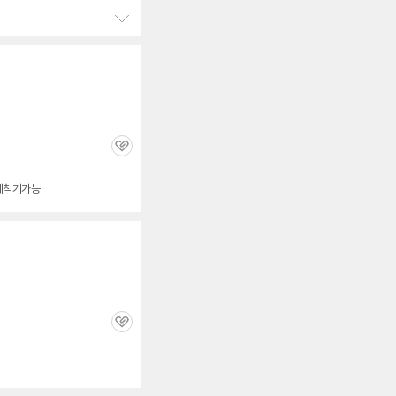
정
보
펼
치
기
관
심
기세척기가능
관
심