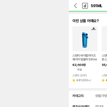
뒤
다
본문 바로가기
다
로
나
나
가
와
와
기
메
인
이런 상품 어때요?
스탠리 바이탈라이즈
스탠리
쉐이커 텀블러 591ml
윈스
+ 컨테이너 103ml, 아
립 
62,000
55,
원
주르 블루
ml
무료
스탠리 코리아
스탠
리
4.91
(
999+
)
별
별
뷰
점
점
수
상
카테고리
생활/주
세
검
색
제조사/브랜드
갈더마