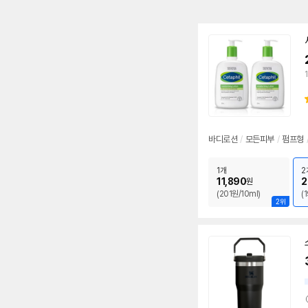
바디로션
/
모든피부
/
펌프형
1개
2
11,890
2
원
(201원/10ml)
(
2위