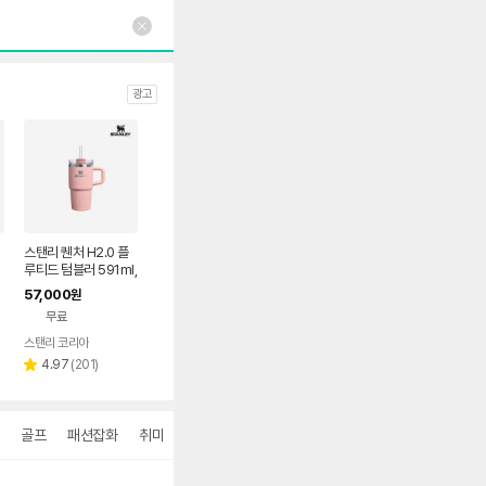
광고
스탠리 퀜처 H2.0 플
l
루티드 텀블러 591ml,
초
피치 로즈 글로스
57,000
원
무료
스탠리 코리아
리
4.97
(
201
)
별
뷰
점
수
골프
패션잡화
취미
더보기