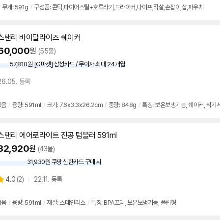
뷰
무게: 591g
/
구성품: 콘틱,파이어스틸+호루라기,드라이버,나이프,작살,손잡이,삽,파우치
스탠리 바이탈라이즈 쉐이커
60,000
원
(55몰)
57,810원 [G마켓] 삼성카드 / 무이자 최대 24개월
26.05. 등록
있음
/
용량:
591ml
/
크기: 7.6x3.3x26.2cm
/
중량: 848g
/
특징: 보온보냉기능, 쉐이커, 식
스탠리 에어로라이트 진공 텀블러
591ml
32,920
원
(43몰)
31,930원 쿠팡 신한카드 구매 시
와
우
상
4.0
(
2)
22.11. 등록
할
별
인
품
점
가
리
없음
/
용량:
591ml
/
재질: 스테인리스
/
특징: BPA프리, 보온보냉기능, 플립형
뷰