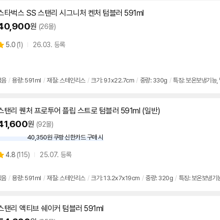
스타벅스 SS 스탠리 시그니처 켄처 텀블러
591ml
40,900
원
(26몰)
상
5.0
(
1)
26.03. 등록
별
품
점
리
뷰
없음
/
용량:
591ml
/
재질: 스테인리스
/
크기: 9.1x22.7cm
/
중량: 330g
/
특징: 보온보냉기능,
스탠리 퀜처 프로투어 플립 스트로 텀블러
591ml
(일반)
41,600
원
(92몰)
40,350원 쿠팡 신한카드 구매 시
와
우
상
4.8
(
115)
25.07. 등록
할
별
인
품
점
가
리
있음
/
용량:
591ml
/
재질: 스테인리스
/
크기: 13.2x7x19cm
/
중량: 320g
/
특징: 보온보냉기
뷰
스탠리 액티브 쉐이커 텀블러
591ml