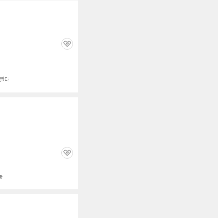
관
심
 빨대
관
심
능
세부정보 열기/접기