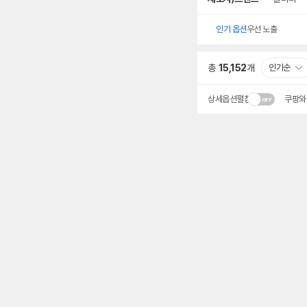
인기 옵션
우선 노출
총
15,152
개
인기순
상세옵션펼침
쿠팡와