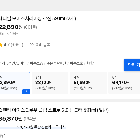
세타필 모이스처라이징 로션
591ml
(2개)
22,890
원
(601몰)
10ml당 194원
상
4.7
(
999+)
22.04. 등록
별
품
점
리
/
기능성인증: 미백
/
피부보습
/
수분증발차단
/
피부보호
/
無향
뷰
단위 가
개
3개
4개
5개
2,890
38,120
51,690
64,170
원
원
원
원
194원/10ml)
(215원/10ml)
(219원/10ml)
(217원/10ml)
1위
스탠리 아이스플로우 플립 스트로 2.0 텀블러
591ml
(일반)
35,870
원
(164몰)
34,790원 쿠팡 신한카드 구매 시
와
우
1
상
할