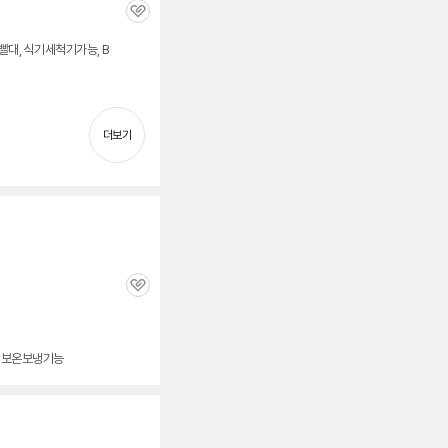
관
심
빨대, 식기세척기가능, B
더보기
관
심
, 보온보냉기능