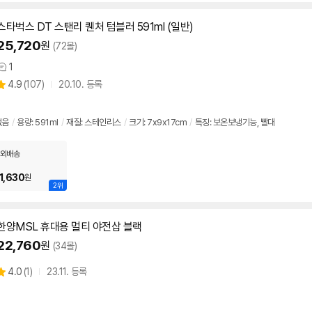
스타벅스 DT 스탠리 퀜처 텀블러
591ml
(일반)
25,720
원
(72몰)
1
상
상
4.9
(
107)
20.10. 등록
품
별
의
품
점
견
리
없음
/
용량:
591ml
/
재질: 스테인리스
/
크기: 7x9x17cm
/
특징: 보온보냉기능, 빨대
뷰
외배송
1,630
원
2위
한양MSL 휴대용 멀티 야전삽 블랙
22,760
원
(34몰)
상
4.0
(
1)
23.11. 등록
별
품
점
리