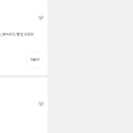
관
심
 BPA프리, 빨대, 보온보
더보기
관
심