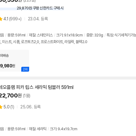
(223몰)
29,870원 쿠팡 신한카드 구매 시
와
우
상
4.1
(
999+)
23.04. 등록
할
별
인
품
점
가
리
없음
/
용량:
591ml
/
재질: 스테인리스
/
크기: 9.1x18.9cm
/
중량: 320g
/
특징: 식기세척기가능,
뷰
로, 미스트, 시폼, 로츠쿼츠2,0, 프로스트화이트, 라일락, 블랙2.0
외배송
9,980
원
2위
네오플램 피카 립스 세라믹 텀블러
591ml
22,700
원
(1몰)
상
5.0
(
1)
25.06. 등록
별
품
점
리
뷰
없음
/
용량:
591ml
/
재질: 세라믹
/
크기: 9.4x19.7cm