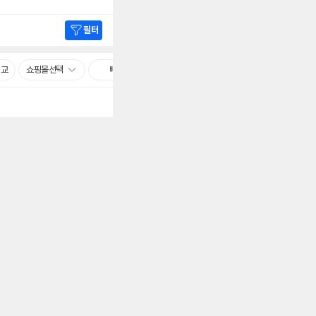
필터
비교
쇼핑몰선택
빠른배송