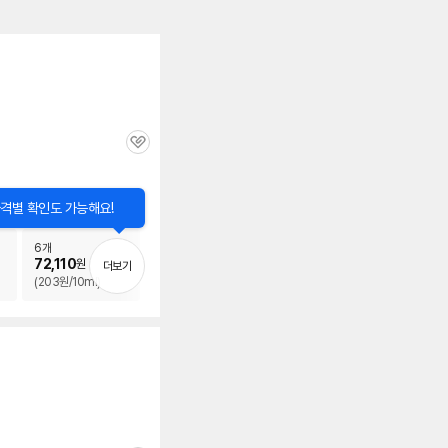
관
심
닫
격별 확인도 가능해요!
기
6개
72,110
원
더보기
(203원/10ml)