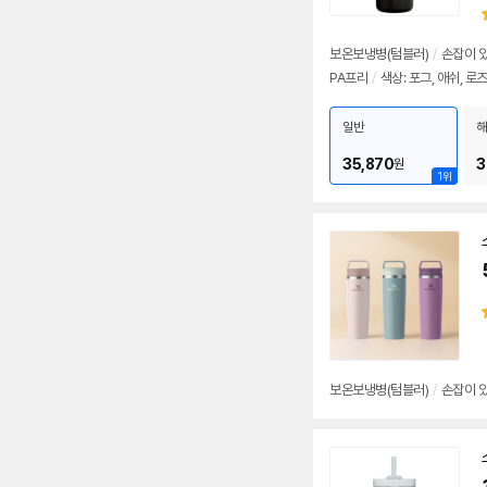
보온보냉병(텀블러)
/
손잡이 
PA프리
/
색상: 포그, 애쉬, 로
일반
해
35,870
3
원
1위
보온보냉병(텀블러)
/
손잡이 