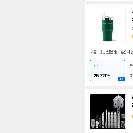
보온보냉병(텀블러)
/
손잡이 
일반
해
25,720
2
원
1위