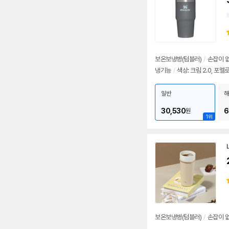
보온보냉병(텀블러)
/
손잡이 
냉기능
/
색상: 크림 2.0, 포멜
일반
해
30,530
6
원
1위
보온보냉병(텀블러)
/
손잡이 