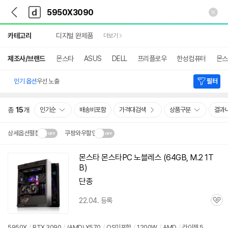
뒤
다
본문 바로가기
다
로
나
나
가
와
와
상
기
메
카테고리
디지털 완제품
더보기
세
인
검
색
제조사/브랜드
몬스타
ASUS
DELL
프리플로우
한성컴퓨터
몬스
인기 옵션
우선 노출
필터
총
15
개
인기순
배송비포함
가격대검색
상품구분
결과
상세옵션펼침
쿠팡와우할인
설치 환경·지역에 따라
몬스타 몬스타PC 노블레스 (64GB, M.2 1T
닫
배송·설치비가 달라집니다.
B)
기
단종
22.04. 등록
관
심
5950X
/
RTX 3090
/
(AMD) X570
/
OS미포함
/
1200W
/
AMD
/
라이젠 5