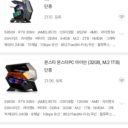
상
단종
21.10. 등록
관
심
5950X
/
RTX 3090
/
(AMD) X570
/
OS미포함
/
852W
/
AMD
/
라이젠 50
00시리즈
/
라이젠9
/
버미어
/
DDR4
/
64GB
/
M.2
/
2TB
/
NVIDIA
/
그래픽
정
메모리: 24GB
/
7.1채널
/
1Gbps 유선
/
802.11ax(Wi-Fi 6) 무선
/
블루투스
/
보
펼
듀얼랜
/
HDMI
/
DP포트
/
USB3.x 10Gbps
/
USB3.x 5Gbps
/
USB C타입
치
5Gbps
/
미들타워
/
용도: 게임용
기
몬스타 몬스타PC 아이언 (32GB, M.2 1TB)
동
영
단종
상
21.06. 등록
관
심
5950X
/
RTX 3090
/
(AMD) X570
/
OS미포함
/
1200W
/
AMD
/
라이젠 5
000시리즈
/
라이젠9
/
버미어
/
DDR4
/
32GB
/
M.2
/
1TB
/
NVIDIA
/
그래
정
픽 메모리: 24GB
/
8채널
/
1Gbps 유선
/
802.11ax(Wi-Fi 6) 무선
/
블루투스
/
보
펼
듀얼랜
/
HDMI
/
DP포트
/
USB3.x 10Gbps
/
USB3.x 5Gbps
/
USB C타입
치
5Gbps
/
빅타워
/
용도: 게임용, 그래픽작업