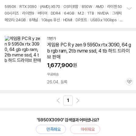
5950X
/
RTX 3090
/
(AMD) X570
/
OS미포함
/
850W
/
AMD
/
라이젠 50
00시리즈
/
라이젠9
/
버미어
/
DDR4
/
64GB
/
M.2
/
1TB
/
NVIDIA
/
그래픽
정
메모리: 24GB
/
8채널
/
1Gbps 유선
/
HDMI
/
DP포트
/
USB3.x 10Gbps
/
보
펼
USB3.x 5Gbps
/
USB C타입 10Gbps
/
미들타워
/
용도: 게임용
치
기
11번가
게임용 PC R y zen 9 5950x rtx 3090, 64 g
b rgb ram, 2tb nvme ssd, 4 tb 하드 드라이
브 판매
1,677,900
원
무료배송
26.04. 등록
관
심
1
'5950X3090' 검색결과 어떠셨나요?
만족해요
아쉬워요