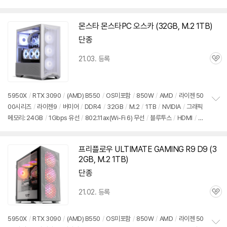
펼
랜
/
HDMI
/
DP포트
/
USB3.x 10Gbps
/
USB3.x 5Gbps
/
USB C타입 5Gb
치
ps
/
미들타워
/
용도: 게임용
기
몬스타 몬스타PC 오스카 (32GB, M.2 1TB)
동
영
단종
상
21.03. 등록
관
심
5950X
/
RTX 3090
/
(AMD) B550
/
OS미포함
/
850W
/
AMD
/
라이젠 50
00시리즈
/
라이젠9
/
버미어
/
DDR4
/
32GB
/
M.2
/
1TB
/
NVIDIA
/
그래픽
정
메모리: 24GB
/
1Gbps 유선
/
802.11ax(Wi-Fi 6) 무선
/
블루투스
/
HDMI
/
D
보
펼
P포트
/
USB3.x 10Gbps
/
USB3.x 5Gbps
/
USB C타입 5Gbps
/
미들타
치
워
/
용도: 게임용, 그래픽작업
기
프리플로우 ULTIMATE GAMING R9 D9 (3
2GB, M.2 1TB)
단종
21.02. 등록
관
심
5950X
/
RTX 3090
/
(AMD) B550
/
OS미포함
/
850W
/
AMD
/
라이젠 50