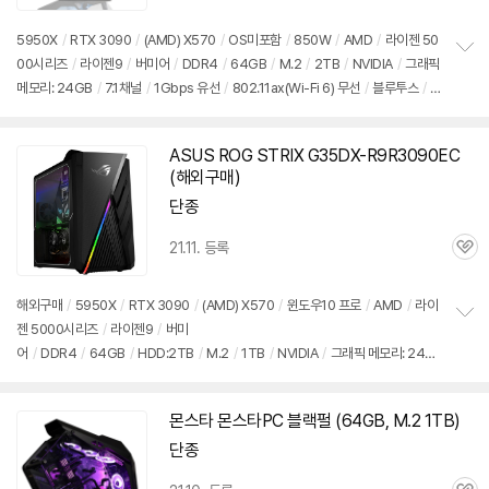
심
5950X
/
RTX 3090
/
(AMD) X570
/
OS미포함
/
850W
/
AMD
/
라이젠 50
00시리즈
/
라이젠9
/
버미어
/
DDR4
/
64GB
/
M.2
/
2TB
/
NVIDIA
/
그래픽
정
메모리: 24GB
/
7.1채널
/
1Gbps 유선
/
802.11ax(Wi-Fi 6) 무선
/
블루투스
/
보
펼
듀얼랜
/
HDMI
/
DP포트
/
USB3.x 10Gbps
/
USB3.x 5Gbps
/
USB C타입
치
5Gbps
/
미들타워
/
용도: 게임용
기
ASUS ROG STRIX G35DX-R9R3090EC
(해외구매)
단종
21.11. 등록
관
심
해외구매
/
5950X
/
RTX 3090
/
(AMD) X570
/
윈도우10 프로
/
AMD
/
라이
젠 5000시리즈
/
라이젠9
/
버미
정
어
/
DDR4
/
64GB
/
HDD:2TB
/
M.2
/
1TB
/
NVIDIA
/
그래픽 메모리: 24G
보
펼
B
/
1Gbps 유선
/
802.11ax(Wi-Fi 6) 무선
/
블루투스
/
HDMI
/
DP포트
/
USB
치
3.x 10Gbps
/
USB3.x 5Gbps
/
USB C타입 5Gbps
/
미들타워
/
15kg
/
용
기
몬스타 몬스타PC 블랙펄 (64GB, M.2 1TB)
동
도: 게임용
영
단종
상