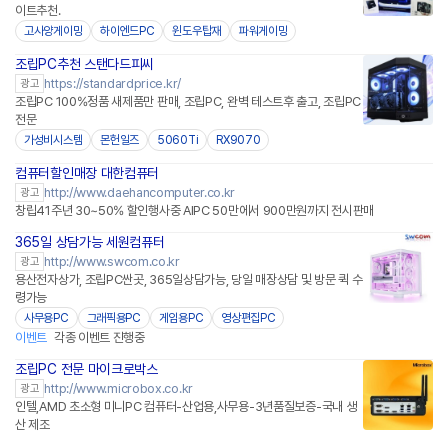
이트추천.
고사양게이밍
하이엔드PC
윈도우탑재
파워게이밍
조립PC추천 스탠다드피씨
https://standardprice.kr/
광고
조립PC 100%정품 새제품만 판매, 조립PC, 완벽 테스트후 출고, 조립PC
전문
가성비시스템
몬헌일즈
5060Ti
RX9070
컴퓨터할인매장 대한컴퓨터
http://www.daehancomputer.co.kr
광고
창립41주년 30~50% 할인행사중 AIPC 50만에서 900만원까지 전시판매
365일 상담가능 세원컴퓨터
http://www.swcom.co.kr
광고
용산전자상가, 조립PC싼곳, 365일상담가능, 당일 매장상담 및 방문 퀵 수
령가능
사무용PC
그래픽용PC
게임용PC
영상편집PC
이벤트
각종 이벤트 진행중
조립PC 전문 마이크로박스
http://www.microbox.co.kr
광고
인텔,AMD 초소형 미니PC 컴퓨터-산업용,사무용-3년품질보증-국내 생
산 제조