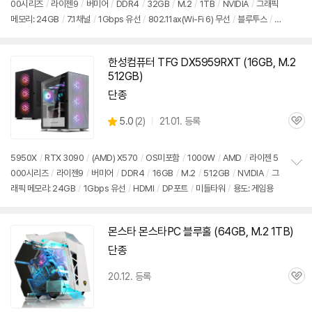
00시리즈
/
라이젠9
/
버미어
/
DDR4
/
32GB
/
M.2
/
1TB
/
NVIDIA
/
그래픽
정
메모리: 24GB
/
7.1채널
/
1Gbps 유선
/
802.11ax(Wi-Fi 6) 무선
/
블루투스
/
보
펼
듀얼랜
/
HDMI
/
DP포트
/
미들타워
/
용도: 그래픽작업
치
기
한성컴퓨터 TFG DX5959RXT (16GB, M.2
동
512GB)
영
상
단종
상
5.0
(
2)
21.01. 등록
관
별
품
심
점
리
5950X
/
RTX 3090
/
(AMD) X570
/
OS미포함
/
1000W
/
AMD
/
라이젠 5
뷰
000시리즈
/
라이젠9
/
버미어
/
DDR4
/
16GB
/
M.2
/
512GB
/
NVIDIA
/
그
정
래픽 메모리: 24GB
/
1Gbps 유선
/
HDMI
/
DP포트
/
미들타워
/
용도: 게임용
보
펼
치
기
몬스타 몬스타PC 블루홀 (64GB, M.2 1TB)
단종
20.12. 등록
관
심