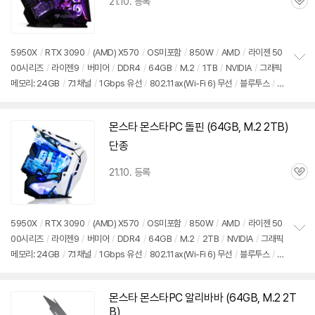
21.10. 등록
관
심
5950X
/
RTX 3090
/
(AMD) X570
/
OS미포함
/
850W
/
AMD
/
라이젠 50
00시리즈
/
라이젠9
/
버미어
/
DDR4
/
64GB
/
M.2
/
1TB
/
NVIDIA
/
그래픽
정
메모리: 24GB
/
7.1채널
/
1Gbps 유선
/
802.11ax(Wi-Fi 6) 무선
/
블루투스
/
보
펼
듀얼랜
/
HDMI
/
DP포트
/
USB3.x 10Gbps
/
USB3.x 5Gbps
/
USB C타입
치
5Gbps
/
미들타워
/
용도: 게임용
기
몬스타 몬스타PC 돌핀 (64GB, M.2 2TB)
동
영
단종
상
21.10. 등록
관
심
5950X
/
RTX 3090
/
(AMD) X570
/
OS미포함
/
850W
/
AMD
/
라이젠 50
00시리즈
/
라이젠9
/
버미어
/
DDR4
/
64GB
/
M.2
/
2TB
/
NVIDIA
/
그래픽
정
메모리: 24GB
/
7.1채널
/
1Gbps 유선
/
802.11ax(Wi-Fi 6) 무선
/
블루투스
/
보
펼
듀얼랜
/
HDMI
/
DP포트
/
USB3.x 10Gbps
/
USB3.x 5Gbps
/
USB C타입
치
5Gbps
/
미들타워
/
용도: 게임용
기
몬스타 몬스타PC 알리바바 (64GB, M.2 2T
동
B)
영