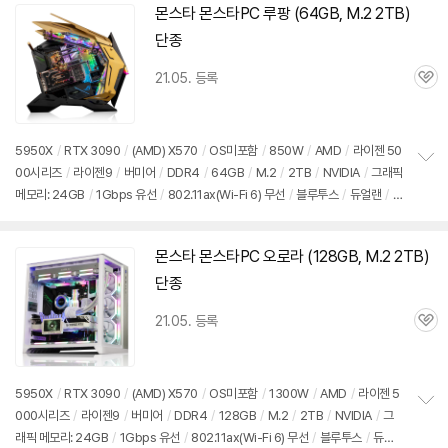
기
몬스타 몬스타PC 루팡 (64GB, M.2 2TB)
동
영
단종
상
21.05. 등록
관
심
5950X
/
RTX 3090
/
(AMD) X570
/
OS미포함
/
850W
/
AMD
/
라이젠 50
00시리즈
/
라이젠9
/
버미어
/
DDR4
/
64GB
/
M.2
/
2TB
/
NVIDIA
/
그래픽
정
메모리: 24GB
/
1Gbps 유선
/
802.11ax(Wi-Fi 6) 무선
/
블루투스
/
듀얼랜
/
H
보
펼
DMI
/
DP포트
/
USB3.x 10Gbps
/
USB3.x 5Gbps
/
USB C타입 10Gbps
/
치
미들타워
/
용도: 게임용
기
몬스타 몬스타PC 오로라 (128GB, M.2 2TB)
동
영
단종
상
21.05. 등록
관
심
5950X
/
RTX 3090
/
(AMD) X570
/
OS미포함
/
1300W
/
AMD
/
라이젠 5
000시리즈
/
라이젠9
/
버미어
/
DDR4
/
128GB
/
M.2
/
2TB
/
NVIDIA
/
그
정
래픽 메모리: 24GB
/
1Gbps 유선
/
802.11ax(Wi-Fi 6) 무선
/
블루투스
/
듀얼
보