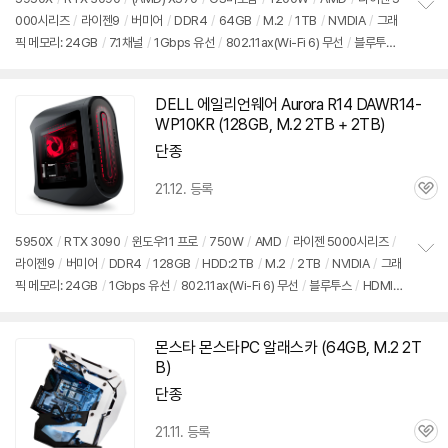
000시리즈
/
라이젠9
/
버미어
/
DDR4
/
64GB
/
M.2
/
1TB
/
NVIDIA
/
그래
정
픽 메모리: 24GB
/
7.1채널
/
1Gbps 유선
/
802.11ax(Wi-Fi 6) 무선
/
블루투
보
펼
스
/
HDMI
/
DP포트
/
USB3.x 10Gbps
/
USB3.x 5Gbps
/
USB C타입 5Gb
치
ps
/
미들타워
/
용도: 게임용
기
DELL 에일리언웨어 Aurora R14 DAWR14-
WP10KR (128GB, M.2 2TB + 2TB)
단종
21.12. 등록
관
심
5950X
/
RTX 3090
/
윈도우11 프로
/
750W
/
AMD
/
라이젠 5000시리즈
/
라이젠9
/
버미어
/
DDR4
/
128GB
/
HDD:2TB
/
M.2
/
2TB
/
NVIDIA
/
그래
정
픽 메모리: 24GB
/
1Gbps 유선
/
802.11ax(Wi-Fi 6) 무선
/
블루투스
/
HDMI
보
펼
/
DP포트
/
USB3.x 5Gbps
/
USB C타입 5Gbps
/
미들타워
/
용도: 게임용
치
기
몬스타 몬스타PC 알래스카 (64GB, M.2 2T
동
B)
영
상
단종
21.11. 등록
관