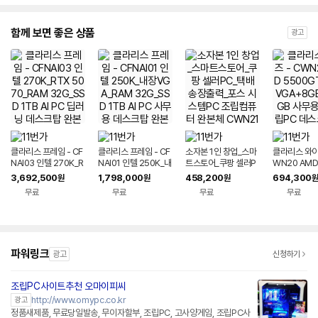
함께 보면 좋은 상품
광고
클라리스 프레임 - CF
클라리스 프레임 - CF
소자본 1인 창업_스마
클라리스 와이즈
NAI03 인텔 270K_R
NAI01 인텔 250K_내
트스토어_쿠팡 셀러P
WN20 AMD
TX 5070_RAM 32
장VGA_RAM 32G_
C_택배 송장출력_포
GT+내장VG
3,692,500
1,798,000
458,200
694,300
원
원
원
원
G_SSD 1TB AI PC
SSD 1TB AI PC 사무
스 시스템PC 조립컴퓨
+256GB 
무료
무료
무료
무료
딥러닝 데스크탑 완본
용 데스크탑 완본체 조
터 완본체 CWN21
조립PC 데스
체 조립PC
립PC
컴퓨터 완본
파워링크
광고
신청하기
조립PC사이트추천 오마이피씨
http://www.omypc.co.kr
광고
정품새제품, 무료당일발송, 무이자할부, 조립PC, 고사양게임, 조립PC사