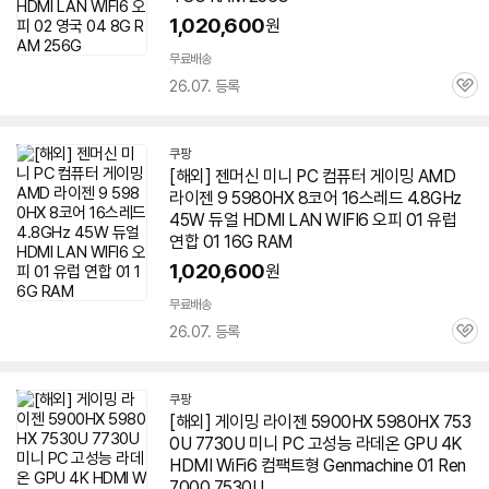
1,020,600
원
무료배송
26.07. 등록
관
심
쿠팡
[해외] 젠머신 미니 PC 컴퓨터 게이밍 AMD
라이젠 9
5980HX
8코어 16스레드 4.8GHz
45W 듀얼 HDMI LAN WIFI6 오피 01 유럽 ​​
연합 01 16G RAM
1,020,600
원
무료배송
26.07. 등록
관
심
쿠팡
[해외] 게이밍 라이젠 5900HX
5980HX
753
0U 7730U 미니 PC 고성능 라데온 GPU 4K
HDMI WiFi6 컴팩트형 Genmachine 01 Ren
7000 7530U