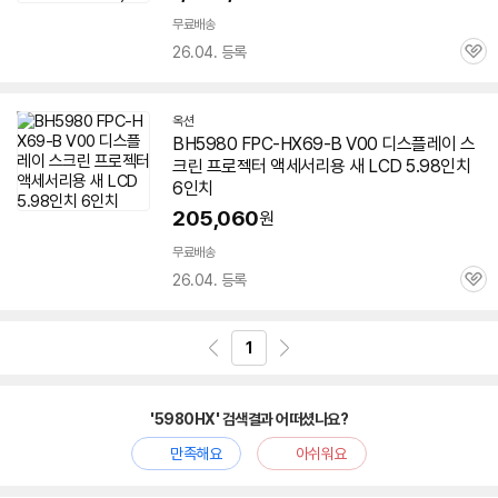
무료배송
26.04. 등록
관
심
옥션
BH5980 FPC-HX69-B V00 디스플레이 스
크린 프로젝터 액세서리용 새 LCD 5.98인치
6인치
205,060
원
무료배송
26.04. 등록
관
심
1
'5980HX' 검색결과 어떠셨나요?
만족해요
아쉬워요