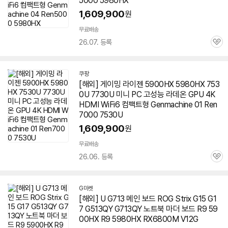
5000
5980HX
1,609,900
원
무료배송
26.07. 등록
관
심
쿠팡
[해외] 게이밍 라이젠 5900HX
5980HX
753
0U 7730U 미니 PC 고성능 라데온 GPU 4K
HDMI WiFi6 컴팩트형 Genmachine 01 Ren
7000 7530U
1,609,900
원
무료배송
26.06. 등록
관
심
G마켓
[해외] U G713 메인 보드 ROG Strix G15 G1
7 G513QY G713QY 노트북 마더 보드 R9 59
00HX R9
5980HX
RX6800M V12G