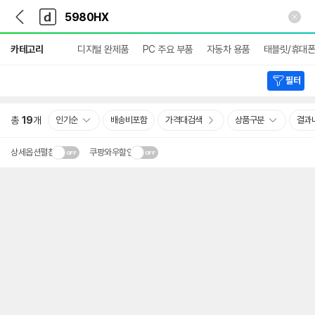
뒤
다
본문 바로가기
다
로
나
나
가
와
와
상
기
메
카테고리
디지털 완제품
PC 주요 부품
자동차 용품
태블릿/휴대폰
세
인
검
색
필터
총
19
개
인기순
배송비포함
가격대검색
상품구분
결과
상세옵션펼침
쿠팡와우할인