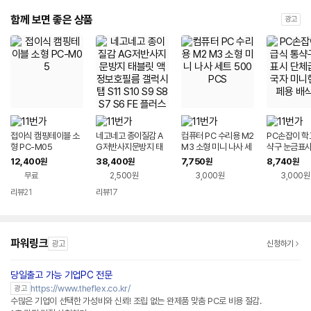
함께 보면 좋은 상품
광고
접이식 캠핑테이블 소
네고네고 종이질감 A
컴퓨터 PC 수리용 M2
PC손잡이 학
형 PC-M05
G저반사지문방지 태
M3 소형 미니 나사 세
샥구 눈금표시
블릿 액정보호필름 갤
트 500PCS
식 면국자 미
12,400
38,400
7,750
8,740
원
원
원
원
럭시탭 S11 S10 S9 S
페용 배식국
무료
2,500원
3,000원
3,000원
8 S7 S6 FE 플러스 울
트라 아이패드 프로 에
리뷰
21
리뷰
17
어 미니 M5 M4 M3
M2 8세대 7세대 6세
대 5세대 4세대 3세대
2세대 1세대
파워링크
광고
신청하기
당일출고 가능 기업PC 전문
네이버페이 플러스
https://www.theflex.co.kr/
광고
수많은 기업이 선택한 가성비와 신뢰! 조립 없는 완제품 맞춤 PC로 비용 절감.