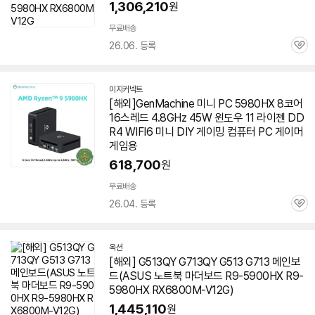
1,306,210
원
무료배송
26.06. 등록
관
심
이지커넥트
네
[해외]GenMachine 미니 PC
5980HX
8코어
이
16스레드 4.8GHz 45W 윈도우 11 라이젠 DD
버
페
R4 WIFI6 미니 DIY 게이밍 컴퓨터 PC 게이머
이
게임용
618,700
원
무료배송
26.04. 등록
관
심
옥션
[해외] G513QY G713QY G513 G713 메인보
드(ASUS 노트북 마더보드 R9-5900HX R9-
5980HX RX6800M-V12G)
1,445,110
원