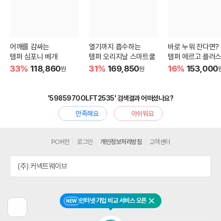
어깨를 감싸는
열기까지 흡수하는
바로 누워 잔다면?
템퍼 심포니 베개
템퍼 오리지날 스마트쿨
템퍼 에르고 플러스
33%
118,860
31%
169,850
16%
153,000
원
원
'5985970OLFT2535' 검색결과 어떠셨나요?
만족해요
아쉬워요
PC버전
로그인
개인정보처리방침
고객센터
(주) 커넥트웨이브
인터넷 가입 비교 서비스 오픈
NEW
닫기
이
전