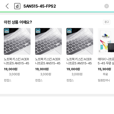
뒤
다
본문 바로가기
다
로
나
나
가
와
와
기
메
인
이런 상품 어때요?
광고
노트북 키스킨 ACER
노트북 키스킨 ACER
노트북 키스킨 ACER
에이서 니트로
니트로5 AN515-45
니트로5 AN515-45
니트로5 AN515-45
5-45 무광
3070 키보드커버 키
3050Ti MAX QHD
3060 키보드커버 키
필름 2매
19,000
19,000
19,000
15,300
원
원
원
원
보드덮개 국내생산
키보드커버 키보드덮
보드덮개 국내생산
3,000원
3,000원
3,000원
무료
개 국내생산
컴랩스
컴랩스
컴랩스
필름컴퍼닉
네이버
네이버
네이버
페이
페이
페이