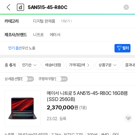
뒤
다
본문 바로가기
다
로
나
나
가
와
와
상
기
메
카테고리
디지털 완제품
더보기
세
인
검
색
제조사/브랜드
니트로
에이서
인기 옵션
우선 노출
필터
총
6
개
인기순
배송비포함
가격대검색
상품구분
결과내
상세옵션펼침
쿠팡와우할인
설치 환경·지역에 따라
에이서 니트로 5 AN515-45-R80C 16GB램
닫
배송·설치비가 달라집니다.
(SSD 256GB)
기
2,370,000
원
(1몰)
23.02. 등록
관
심
노트북
/
39.62cm(15.6인치)
/
2.2kg
/
NTSC: 72%
/
300nit
/
AMD
/
라이