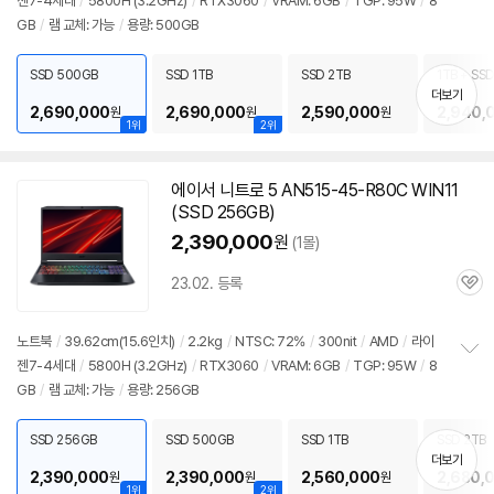
젠7-4세대
/
5800H (3.2GHz)
/
RTX3060
/
VRAM: 6GB
/
TGP: 95W
/
8
정
GB
/
램 교체: 가능
/
용량: 500GB
보
펼
치
SSD 500GB
SSD 1TB
SSD 2TB
1TB + SS
기
더보기
2,690,000
2,690,000
2,590,000
2,940,
원
원
원
1위
2위
에이서 니트로 5 AN515-45-R80C WIN11
(SSD 256GB)
2,390,000
원
(1몰)
23.02. 등록
관
심
노트북
/
39.62cm(15.6인치)
/
2.2kg
/
NTSC: 72%
/
300nit
/
AMD
/
라이
젠7-4세대
/
5800H (3.2GHz)
/
RTX3060
/
VRAM: 6GB
/
TGP: 95W
/
8
정
GB
/
램 교체: 가능
/
용량: 256GB
보
펼
치
SSD 256GB
SSD 500GB
SSD 1TB
SSD 2TB
기
더보기
2,390,000
2,390,000
2,560,000
2,680,
원
원
원
1위
2위