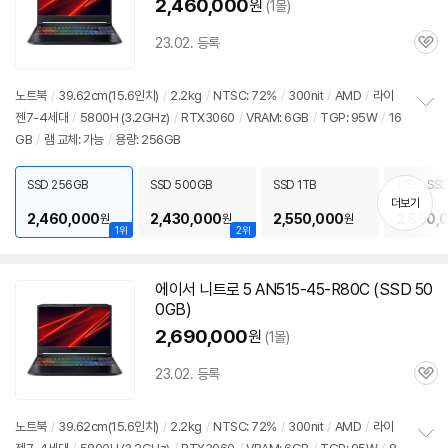
2,460,000
원
(1몰)
23.02. 등록
관
심
노트북
/
39.62cm(15.6인치)
/
2.2kg
/
NTSC: 72%
/
300nit
/
AMD
/
라이
젠7-4세대
/
5800H (3.2GHz)
/
RTX3060
/
VRAM: 6GB
/
TGP: 95W
/
16
정
GB
/
램 교체: 가능
/
용량: 256GB
보
펼
치
SSD 256GB
SSD 500GB
SSD 1TB
1TB + SSD
기
더보기
2,460,000
2,430,000
2,550,000
2,590,
원
원
원
1위
2위
에이서 니트로 5 AN515-45-R80C (SSD 50
0GB)
2,690,000
원
(1몰)
23.02. 등록
관
심
노트북
/
39.62cm(15.6인치)
/
2.2kg
/
NTSC: 72%
/
300nit
/
AMD
/
라이