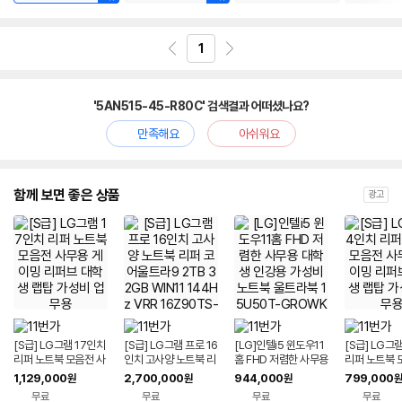
1
'5AN515-45-R80C' 검색결과 어떠셨나요?
만족해요
아쉬워요
함께 보면 좋은 상품
광고
[S급] LG그램 17인치
[S급] LG그램 프로 16
[LG]인텔i5 윈도우11
[S급] LG그
리퍼 노트북 모음전 사
인치 고사양 노트북 리
홈 FHD 저렴한 사무용
리퍼 노트북 
무용 게이밍 리퍼브 대
퍼 코어울트라9 2TB
대학생 인강용 가성비
무용 게이밍 
1,129,000
2,700,000
944,000
799,000
원
원
원
원
학생 랩탑 가성비 업무
32GB WIN11 144H
노트북 울트라북 15U
학생 랩탑 가
무료
무료
무료
무료