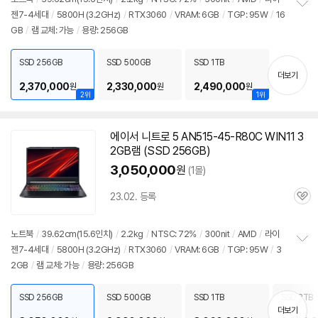
젠7-4세대
/
5800H (3.2GHz)
/
RTX3060
/
VRAM: 6GB
/
TGP: 95W
/
16
정
GB
/
램 교체: 가능
/
용량: 256GB
보
펼
치
SSD 256GB
SSD 500GB
SSD 1TB
기
더보기
2,370,000
2,330,000
2,490,000
원
원
원
2위
1위
에이서 니트로 5 AN515-45-R80C WIN11 3
2GB램 (SSD 256GB)
3,050,000
원
(1몰)
23.02. 등록
관
심
노트북
/
39.62cm(15.6인치)
/
2.2kg
/
NTSC: 72%
/
300nit
/
AMD
/
라이
젠7-4세대
/
5800H (3.2GHz)
/
RTX3060
/
VRAM: 6GB
/
TGP: 95W
/
3
정
2GB
/
램 교체: 가능
/
용량: 256GB
보
펼
치
SSD 256GB
SSD 500GB
SSD 1TB
SSD 2TB
기
더보기