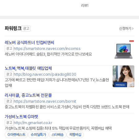
용
z VRR 16Z90TS-G.
50T-GROWK
용
AUG9U1 사무용 게이
리뷰
1
밍 대학생 랩탑 업무용
작업용
파워링크
광고
신청하기
레노버 공식파트너 인컴씨앤씨
네이버페이 플러스
https://smartstore.naver.com/incomss
광고
레노버 아이디어패드 슬림3, 합리적인 가격으로 만나보세요
노트북,맥북,태블릿 매입업체
http://blog.naver.com/paladog8030
광고
고가에 빠르고 편안한 매입! 저희가 삽니다!/판매X/17년된 TV,뉴스출현
업체!
리사이클, 중고노트북 전문몰
네이버페이 플러스
https://smartstore.naver.com/bornit
광고
중고노트북의 차별화된 클린 서비스로 가성비,가심비 만족 다양한 브랜드 노트북 판매
가성비노트북 G마켓
http://m.gmarket.co.kr
광고
가성비노트북 쇼핑에 집중! 최대 5% 적립에 무료반품까지, 꼭멤버십 혜택
G마켓베스트
슈퍼딜특가
스타배송
꼭멤버십