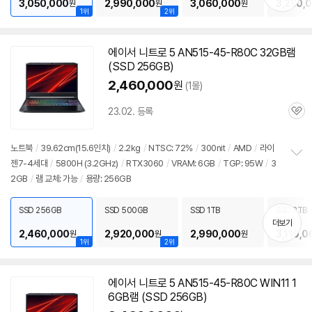
3,050,000
2,990,000
3,060,000
3,280,
원
원
원
1위
2위
에이서 니트로 5 AN515-45-R80C 32GB램
(SSD 256GB)
2,460,000
원
(1몰)
23.02. 등록
관
심
노트북
/
39.62cm(15.6인치)
/
2.2kg
/
NTSC: 72%
/
300nit
/
AMD
/
라이
젠7-4세대
/
5800H (3.2GHz)
/
RTX3060
/
VRAM: 6GB
/
TGP: 95W
/
3
정
2GB
/
램 교체: 가능
/
용량: 256GB
보
펼
치
SSD 256GB
SSD 500GB
SSD 1TB
SSD 2TB
기
더보기
2,460,000
2,920,000
2,990,000
3,110,0
원
원
원
1위
2위
에이서 니트로 5 AN515-45-R80C WIN11 1
6GB램 (SSD 256GB)