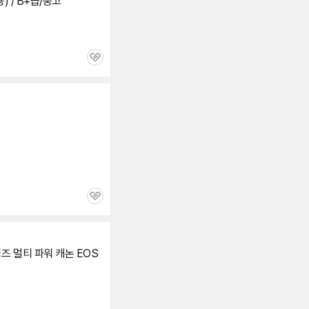
 용) / B+급/중고
관
심
관
심
리즈 멀티 파워 캐논 EOS