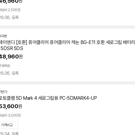
46,560
원
배송비 2,500원
26.06. 등록
G마켓
제이앤디 [호환] 퓨어클리어 퓨어클리어 캐논 BG-E11 호환
세로
그립
배터
I 5DSR 5DS
48,960
원
무료배송
26.06. 등록
11번가
포토클램
5D
Mark 4
세로
그립용 PC-5DMARK4-UP
53,600
원
배송비 3,000원
가격비교
26.04. 등록