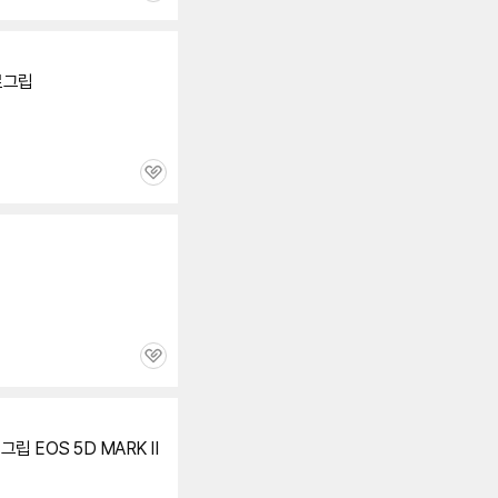
심
로
그립
관
심
관
심
리
그립
EOS
5D
MARK II