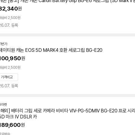
캐논 [중고] 캐논 캐논 Canon Battery Grip BG-E6
세로
그립
(
5D
Mark II
32,340
원
배송비 2,500원
26.07. 등록
11번가
제이티원 캐논 EOS
5D
MARK4 호환
세로
그립
BG-E20
100,950
원
배송비 2,500원
가격비교
26.07. 등록
G마켓
[해외] 배터리
그립
세로
카메라 비비타 VIV-PG-5DMIV BG-E20 프로 시
5D
마크 IV DSLR 카
189,600
원
무료배송