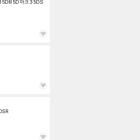
5DIII
5D
마크 3 5DS
관
심
관
심
5DSR
관