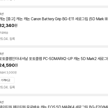
옥션
캐논 [중고] 캐논 캐논 Canon Battery Grip BG-E11
세로
그립
(
5D
Mark II
32,340
원
무료배송
26.04. 등록
옥션
포토클램인터내셔날 포토클램 PC-
5D
MARK2-UP 캐논
5D
Mark2
세로
그
24,590
원
배송비 3,000원
가격비교
26.04. 등록
옥션
제이티원 제이티원 무료배송 캐논 EOS
5D
MARK4
세로
그립
BG-E20/MA