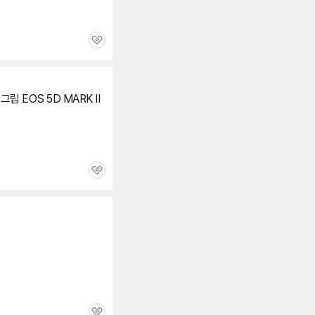
관
심
리
그립
EOS
5D
MARK II
관
심