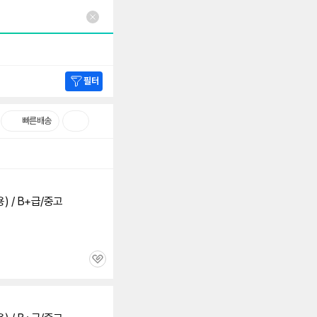
필터
빠른배송
 용) / B+급/중고
관
심