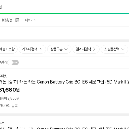
태블릿/휴대폰
더보기
배송비포함
가격대검색
상품구분
결과내검색
쇼핑몰선택
우할인
G마켓
닫
.
캐논 [중고] 캐논 캐논 Canon Battery Grip BG-E6
세로
그립
(
5D
Mark II
기
31,680
원
배송비 2,500원
26.08. 등록
옥션