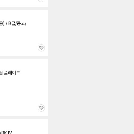
관
심
I용) / B급/중고/
관
심
립
플레이트
관
심
RK IV