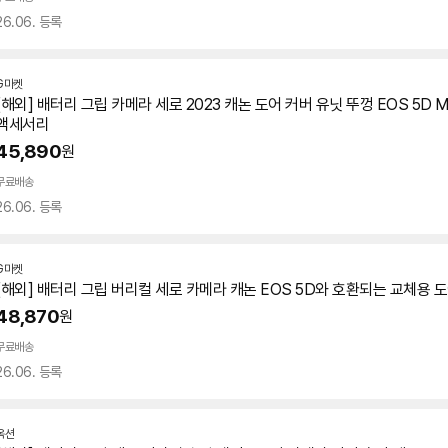
26.06. 등록
G마켓
[해외] 배터리
그립
카메라
세로
2023 캐논 도어 커버 유닛 뚜껑 EOS
5D
M
액세서리
45,890
원
무료배송
26.06. 등록
G마켓
[해외] 배터리
그립
버리컬
세로
카메라 캐논 EOS
5D
와 호환되는 교체용 도
48,870
원
무료배송
26.06. 등록
옥션