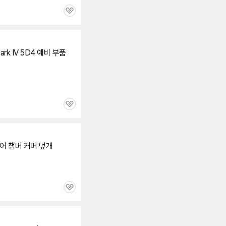
관
심
ark IV 5D4 예비 부품
세부정보 열기/접기
관
심
어 챔버 커버 덮개
관
심