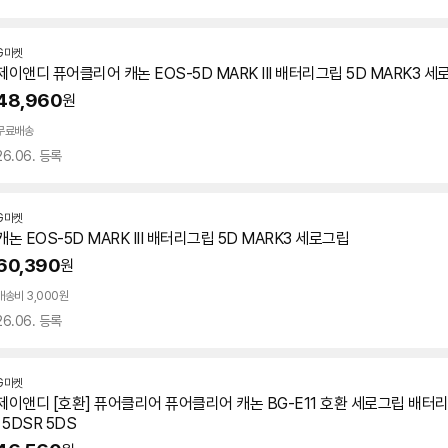
G마켓
제이앤디 퓨어클리어 캐논 EOS-
5D
MARK III 배터리
그립
5D
MARK3
세
48,960
원
무료배송
26.06. 등록
G마켓
캐논 EOS-
5D
MARK III 배터리
그립
5D
MARK3
세로
그립
60,390
원
배송비 3,000원
26.06. 등록
G마켓
제이앤디 [호환] 퓨어클리어 퓨어클리어 캐논 BG-E11 호환
세로
그립
배터
I 5DSR 5DS