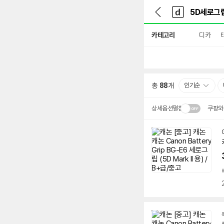
뒤
다
본문 바로가기
다
로
나
나
가
와
와
상
기
메
카테고리
디카
세
인
검
색
총
88
개
인기순
상세옵션펼침
쿠팡와
설치 환경·지역에 따라
배송·설치비가 달라집니다