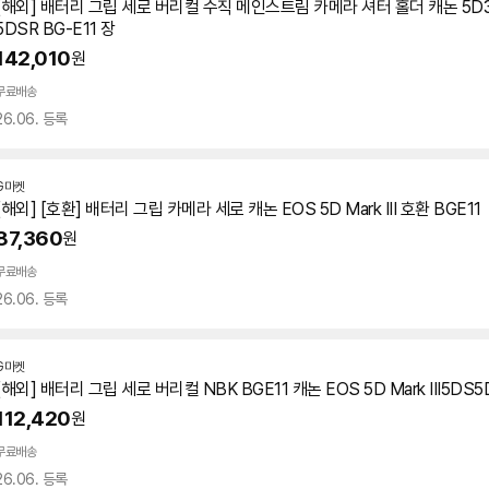
[해외] 배터리
그립
세로
버리컬 수직 메인스트림 카메라 셔터 홀더 캐논 5D3 
5DSR BG-E11 장
142,010
원
무료배송
26.06. 등록
G마켓
[해외] [호환] 배터리
그립
카메라
세로
캐논 EOS
5D
Mark III 호환 BGE11
87,360
원
무료배송
26.06. 등록
G마켓
[해외] 배터리
그립
세로
버리컬 NBK BGE11 캐논 EOS
5D
Mark III5DS
112,420
원
무료배송
26.06. 등록