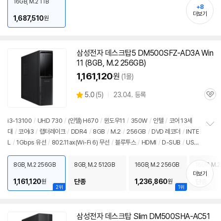
경상품
/
소비자 가격: 3,499,000원
16GB, M.2 1TB
기
+8
더보기
1,687,510
원
삼성전자 데스크탑5 DM500SFZ-AD3A Win
11 (8GB, M.2 256GB)
1,161,120
원
(1몰)
상
5.0
(
5)
23.04. 등록
관
별
품
심
점
리
i3-13100
/
UHD 730
/
(인텔) H670
/
윈도우11
/
350W
/
인텔
/
코어 13세
뷰
대
/
코어i3
/
랩터레이크
/
DDR4
/
8GB
/
M.2
/
256GB
/
DVD 레코더
/
INTE
정
L
/
1Gbps 유선
/
802.11ax(Wi-Fi 6) 무선
/
블루투스
/
HDMI
/
D-SUB
/
USB
보
펼
3.x 10Gbps
/
USB3.x 5Gbps
/
USB C타입 5Gbps
/
파워서플라이
/
슬림
/
치
7.55kg
/
용도: 사무/인강용
/
구성변경상품
/
소비자 가격: 3,499,000원
8GB, M.2 256GB
8GB, M.2 512GB
16GB, M.2 256GB
16GB, M.2
기
더보기
1,161,120
단종
1,236,860
단종
원
원
2위
1위
삼성전자 데스크탑 Slim DM500SHA-AC51