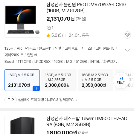
삼성전자 올인원 PRO DM970AGA-LC51G
(16GB, M.2 512GB)
2,131,070
원
(35몰)
1
상
상
5.0
(
5)
24.04. 등록
품
관
별
의
품
심
점
견
리
125H
/
Arc 그래픽스
/
윈도우11
/
인텔
/
코어울트라 시리즈1
/
코어 울트라5
/
뷰
메테오레이크
/
인텔 AI
정
Boost
/
11TOPS
/
LPDDR5X
/
16GB
/
M.2
/
512GB
/
INTEL
/
화면크기: 6
보
펼
8.6cm(27인치)
/
3840x2160
/
눈부심방지
/
스피커 내장형
/
1Gbps 유선
/
8
치
02.11ax(Wi-Fi 6E) 무선
/
블루투스
/
USB3.x 5Gbps
/
썬더볼트4
/
웹캠
/
마
16GB, M.2 512GB
16GB, M.2 512GB
16GB, M.2 512GB
16GB, M.2
기
+1
+ M.2 256GB
+ M.2 512GB
+ M.2 1TB
이크 내장
/
DC
/
일체형
/
6.9kg
/
출시가: 1,990,000원
더보기
2,131,070
2,300,000
2,350,000
2,400,
원
원
원
1위
TIP
싱글라이프의 혁명 미니PC & 일체형PC
삼성전자 데스크탑 Tower DM500THZ-AD
9A (8GB, M.2 256GB)
1,800,000
원
(34몰)