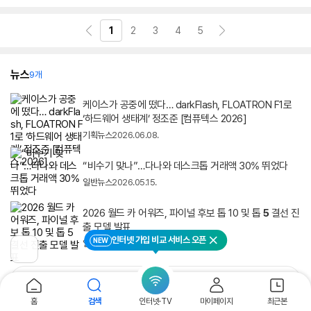
1
2
3
4
5
뉴스
9개
케이스가 공중에 떴다… darkFlash, FLOATRON F1로
‘하드웨어 생태계’ 정조준 [컴퓨텍스 2026]
기획뉴스
2026.06.08.
“비수기 맞나”…다나와 데스크톱 거래액 30% 뛰었다
일반뉴스
2026.05.15.
2026 월드 카 어워즈, 파이널 후보 톱 10 및 톱
5
결선 진
출 모델 발표
인터넷 가입 비교 서비스 오픈
NEW
일반뉴스
2026.01.07.
닫기
이
전
페
더보기
이
지
홈
검색
인터넷·TV
마이페이지
최근본
로