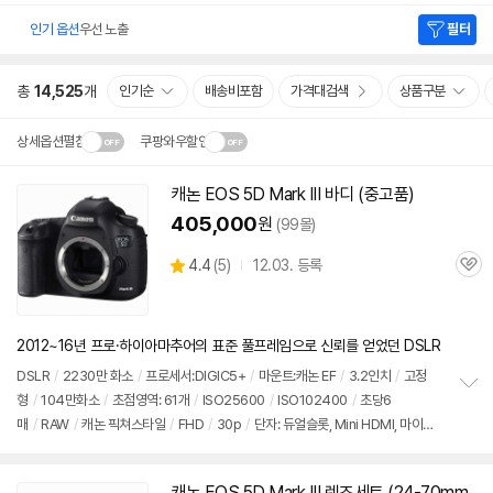
인기 옵션
우선 노출
필터
총
14,525
개
인기순
배송비포함
가격대검색
상품구분
상세옵션펼침
쿠팡와우할인
설치 환경·지역에 따라
캐논 EOS 5D Mark III 바디 (중고품)
닫
배송·설치비가 달라집니다.
405,000
원
(99몰)
기
상
4.4
(
5)
12.03. 등록
관
별
품
심
점
리
뷰
2012~16년 프로·하이아마추어의 표준 풀프레임으로 신뢰를 얻었던 DSLR
DSLR
/
2230만 화소
/
프로세서:DIGIC5+
/
마운트:캐논 EF
/
3.2인치
/
고정
형
/
104만화소
/
초점영역: 61개
/
ISO25600
/
ISO102400
/
초당6
정
매
/
RAW
/
캐논 픽쳐스타일
/
FHD
/
30p
/
단자: 듀얼슬롯, Mini HDMI, 마이크,
보
펼
헤드폰, 핫슈
/
메모리: SDXC, CF
/
재질: 마그네슘
/
무게: 950g
/
배터리: LP-E6
치
(1800mAh)
/
멀티컨트롤러
/
애칭:오막삼
기
캐논 EOS 5D Mark III 렌즈세트 (24-70mm