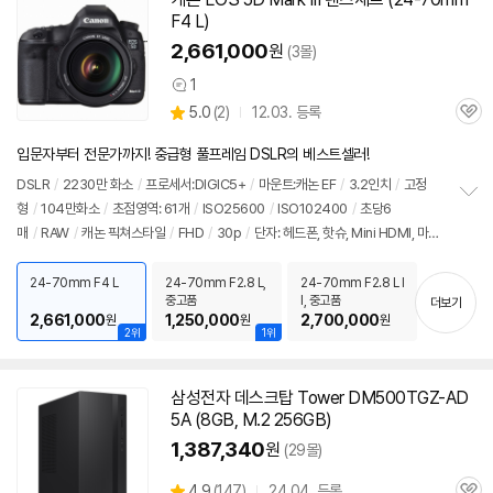
F4 L)
2,661,000
원
(3몰)
1
상
상
5.0
(
2)
12.03. 등록
품
관
별
의
품
심
점
견
입문자부터 전문가까지! 중급형 풀프레임 DSLR의 베스트셀러!
리
뷰
DSLR
/
2230만 화소
/
프로세서:DIGIC5+
/
마운트:캐논 EF
/
3.2인치
/
고정
형
/
104만화소
/
초점영역: 61개
/
ISO25600
/
ISO102400
/
초당6
정
매
/
RAW
/
캐논 픽쳐스타일
/
FHD
/
30p
/
단자: 헤드폰, 핫슈, Mini HDMI, 마이
보
펼
크, 듀얼슬롯
/
메모리: CF, SDXC
/
재질: 마그네슘
/
무게: 950g
/
배터리: LP-E6
치
(1800mAh)
/
멀티컨트롤러
/
애칭:오막삼
24-70mm F4 L
24-70mm F2.8 L,
24-70mm F2.8 L I
기
중고품
I, 중고품
더보기
2,661,000
1,250,000
2,700,000
원
원
원
2위
1위
삼성전자 데스크탑 Tower DM500TGZ-AD
5A (8GB, M.2 256GB)
1,387,340
원
(29몰)
상
4.9
(
147)
24.04. 등록