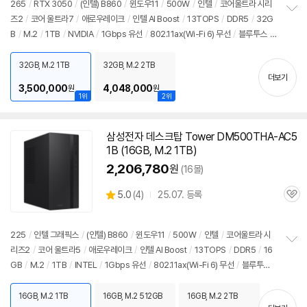
265
/
RTX 3050
/
(인텔) B860
/
윈도우11
/
500W
/
인텔
/
코어울트라 시리
즈2
/
코어 울트라7
/
애로우레이크
/
인텔 AI Boost
/
13TOPS
/
DDR5
/
32G
정
B
/
M.2
/
1TB
/
NVIDIA
/
1Gbps 유선
/
802.11ax(Wi-Fi 6) 무선
/
블루투스
/
보
펼
HDMI
/
DP포트
/
USB3.x 10Gbps
/
USB C타입 5Gbps
/
파워서플라이
/
미
치
들타워
/
6.66kg
/
용도: 게임용
/
소비자 가격: 3,499,000원
32GB, M.2 1TB
32GB, M.2 2TB
기
더보기
3,500,000
4,048,000
원
원
1위
2위
삼성전자 데스크탑 Tower DM500THA-AC5
1B (16GB, M.2 1TB)
2,206,780
원
(16몰)
상
5.0
(
4)
25.07. 등록
관
별
품
심
점
리
225
/
인텔 그래픽스
/
(인텔) B860
/
윈도우11
/
500W
/
인텔
/
코어울트라 시
뷰
리즈2
/
코어 울트라5
/
애로우레이크
/
인텔 AI Boost
/
13TOPS
/
DDR5
/
16
정
GB
/
M.2
/
1TB
/
INTEL
/
1Gbps 유선
/
802.11ax(Wi-Fi 6) 무선
/
블루투스
보
펼
/
HDMI
/
D-SUB
/
USB3.x 10Gbps
/
USB C타입 5Gbps
/
파워서플라이
/
치
미들타워
/
6.66kg
/
용도: 사무/인강용
/
소비자 가격: 3,499,000원
16GB, M.2 1TB
16GB, M.2 512GB
16GB, M.2 2TB
기