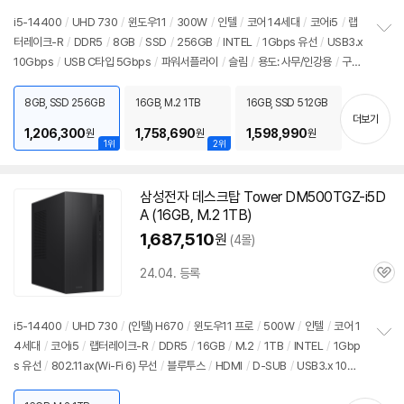
리
i5-14400
/
UHD 730
/
윈도우11
/
300W
/
인텔
/
코어 14세대
/
코어i5
/
랩
뷰
터레이크-R
/
DDR5
/
8GB
/
SSD
/
256GB
/
INTEL
/
1Gbps 유선
/
USB3.x
정
10Gbps
/
USB C타입 5Gbps
/
파워서플라이
/
슬림
/
용도: 사무/인강용
/
구성
보
펼
변경상품
/
소비자 가격: 3,499,000원
치
8GB, SSD 256GB
16GB, M.2 1TB
16GB, SSD 512GB
기
더보기
1,206,300
1,758,690
1,598,990
원
원
원
1위
2위
삼성전자 데스크탑 Tower DM500TGZ-i5D
A (16GB, M.2 1TB)
1,687,510
원
(4몰)
24.04. 등록
관
심
i5-14400
/
UHD 730
/
(인텔) H670
/
윈도우11 프로
/
500W
/
인텔
/
코어 1
4세대
/
코어i5
/
랩터레이크-R
/
DDR5
/
16GB
/
M.2
/
1TB
/
INTEL
/
1Gbp
정
s 유선
/
802.11ax(Wi-Fi 6) 무선
/
블루투스
/
HDMI
/
D-SUB
/
USB3.x 10Gb
보
펼
ps
/
USB C타입 5Gbps
/
파워서플라이
/
미들타워
/
용도: 사무/인강용
/
구성변
치