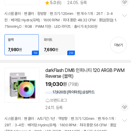
상
5.0
(
6)
24.05. 등록
품
관
별
의
품
심
점
견
시스템 쿨러
/
팬 쿨러
/
정방향
/
팬 크기: 120mm
/
팬 개수: 1개
/
25T
/
3-4
리
핀
/
베어링: Hydro(유체)
/
1600 RPM
/
최대 풍량: 48.32 CFM
/
풍압(정압): 1.
정
뷰
75mmH₂O
/
RGB
/
PWM 지원
/
LED 라이트
/
출시가: 8,500원
보
펼
치
블랙
화이트
기
더보기
7,980
7,690
원
원
1위
2위
darkFlash DM8 인피니티 120 ARGB PWM
Reverse (블랙)
19,030
원
(79몰)
17,820원 [하이마트] 삼성카드
브랜드로그
24.11. 등록
관
심
시스템 쿨러
/
팬 쿨러
/
A/S기간: 1년
/
역방향
/
팬 크기: 120mm
/
팬 개수: 1개
/
28T
/
3-4핀
/
베어링: Hydro(유체)
/
1600 RPM
/
최대 풍량: 56 CFM
/
풍압
정