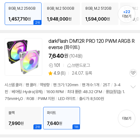
펼
C타입 5Gbps
/
파워서플라이
/
미들타워
/
용도: 사무/인강용
/
구성변경상품
/
치
출시가: 1,050,000원
8GB, M.2 256GB
8GB, M.2 500GB
8GB, M.2 512GB
8GB, M.2 
기
+22
더보기
1,457,710
1,948,000
1,594,000
1,689,
원
원
원
2위
darkFlash DM12R PRO 120 PWM ARGB R
everse (화이트)
7,640
원
(104몰)
101
브랜드로그
상
상
4.9
(
8)
24.07. 등록
품
관
별
의
품
심
점
견
시스템 쿨러
/
팬 쿨러
/
역방향
/
팬 크기: 120mm
/
팬 개수: 1개
/
25T
/
3-4
리
핀
/
베어링: Hydro(유체)
/
1600 RPM
/
최대 풍량: 48.32 CFM
/
풍압(정압): 1.
정
뷰
75mmH₂O
/
RGB
/
PWM 지원
/
LED 라이트
/
출시가: 8,500원
보
펼
치
블랙
화이트
기
더보기
7,990
7,640
원
원
2위
1위