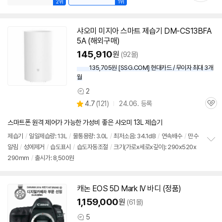
2위
1위
샤오미 미지아 스마트 제습기 DM-CS13BFA
5A (해외구매)
145,910
원
(92몰)
135,705원 [SSG.COM] 현대카드 / 무이자 최대 3개
월
2
상
상
4.7
(
121)
24.06. 등록
품
관
별
의
품
심
점
견
스마트폰 원격 제어가 가능한 가성비 좋은 샤오미 13L 제습기
리
뷰
제습기
/
일일제습량: 13L
/
물통용량: 3.0L
/
최저소음: 34.1dB
/
연속배수
/
만수
알림
/
성에제거
/
습도표시
/
습도자동조절
/
크기(가로x세로x깊이): 290x520x
정
290mm
/
출시가: 8,500원
보
펼
치
기
캐논 EOS 5D Mark IV 바디 (정품)
1,159,000
원
(61몰)
5
상