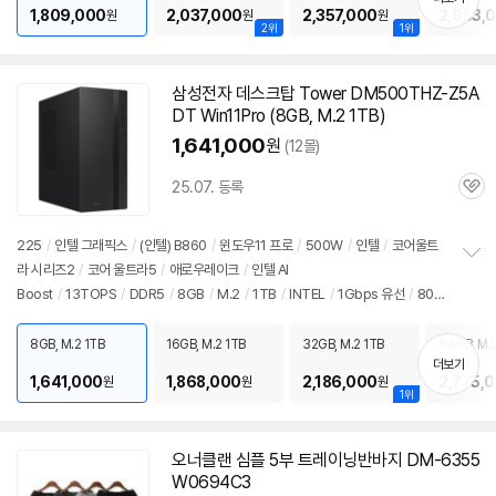
원
1,809,000
2,037,000
2,357,000
2,953,
원
원
원
2위
1위
삼성전자 데스크탑 Tower DM500THZ-Z5A
DT Win11Pro (8GB, M.2 1TB)
1,641,000
원
(12몰)
25.07. 등록
관
심
225
/
인텔 그래픽스
/
(인텔) B860
/
윈도우11 프로
/
500W
/
인텔
/
코어울트
라 시리즈2
/
코어 울트라5
/
애로우레이크
/
인텔 AI
정
Boost
/
13TOPS
/
DDR5
/
8GB
/
M.2
/
1TB
/
INTEL
/
1Gbps 유선
/
802.
보
펼
11ax(Wi-Fi 6) 무선
/
블루투스
/
HDMI
/
D-SUB
/
USB3.x 10Gbps
/
USB C
치
타입 5Gbps
/
파워서플라이
/
미들타워
/
6.66kg
/
용도: 사무/인강용
/
구성변경
8GB, M.2 1TB
16GB, M.2 1TB
32GB, M.2 1TB
64GB, M.2
기
더보기
상품
/
소비자 가격: 3,499,000원
1,641,000
1,868,000
2,186,000
2,775,
원
원
원
1위
오너클랜 심플 5부 트레이닝반바지 DM-6355
W0694C3