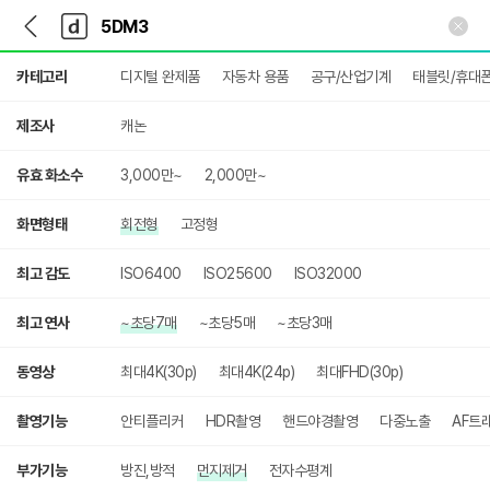
뒤
다
본문 바로가기
다
로
나
나
가
와
와
상
기
메
카테고리
디지털 완제품
자동차 용품
공구/산업기계
태블릿/휴대
세
인
검
색
제조사
캐논
유효 화소수
3,000만~
2,000만~
화면형태
회전형
고정형
최고 감도
ISO6400
ISO25600
ISO32000
최고 연사
~초당7매
~초당5매
~초당3매
동영상
최대4K(30p)
최대4K(24p)
최대FHD(30p)
촬영기능
안티플리커
HDR촬영
핸드야경촬영
다중노출
AF트
부가기능
방진,방적
먼지제거
전자수평계