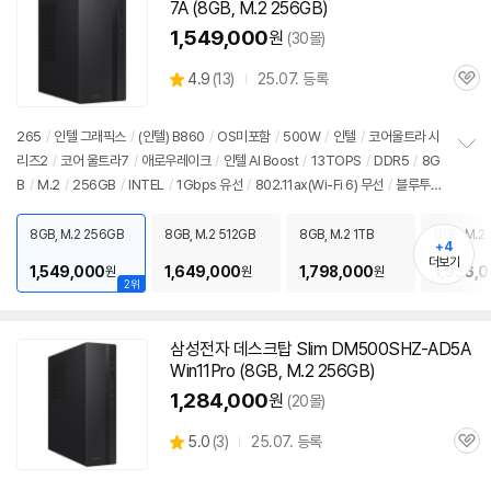
7A (8GB, M.2 256GB)
1,549,000
원
(30몰)
상
4.9
(
13)
25.07. 등록
관
별
품
심
점
리
265
/
인텔 그래픽스
/
(인텔) B860
/
OS미포함
/
500W
/
인텔
/
코어울트라 시
뷰
리즈2
/
코어 울트라7
/
애로우레이크
/
인텔 AI Boost
/
13TOPS
/
DDR5
/
8G
정
B
/
M.2
/
256GB
/
INTEL
/
1Gbps 유선
/
802.11ax(Wi-Fi 6) 무선
/
블루투
보
펼
스
/
HDMI
/
D-SUB
/
USB3.x 10Gbps
/
USB C타입 5Gbps
/
파워서플라
치
이
/
미들타워
/
6.66kg
/
용도: 사무/인강용
/
소비자 가격: 3,499,000원
8GB, M.2 256GB
8GB, M.2 512GB
8GB, M.2 1TB
8GB, M.2 
기
+4
더보기
1,549,000
1,649,000
1,798,000
1,936,
원
원
원
2위
삼성전자 데스크탑 Slim DM500SHZ-AD5A
Win11Pro (8GB, M.2 256GB)
1,284,000
원
(20몰)
상
5.0
(
3)
25.07. 등록
관
별
품
심
점
리