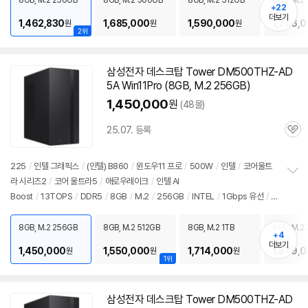
8GB, M.2 256GB
8GB, M.2 500GB
8GB, M.2 512GB
8GB, M.2 
기
+22
더보기
1,462,830
1,685,000
1,590,000
1,706,
원
원
원
2위
삼성전자 데스크탑 Tower DM500THZ-AD
5A Win11Pro (8GB, M.2 256GB)
1,450,000
원
(48몰)
25.07. 등록
관
심
225
/
인텔 그래픽스
/
(인텔) B860
/
윈도우11 프로
/
500W
/
인텔
/
코어울트
라 시리즈2
/
코어 울트라5
/
애로우레이크
/
인텔 AI
정
Boost
/
13TOPS
/
DDR5
/
8GB
/
M.2
/
256GB
/
INTEL
/
1Gbps 유선
/
8
보
펼
02.11ax(Wi-Fi 6) 무선
/
블루투스
/
HDMI
/
D-SUB
/
USB3.x 10Gbps
/
USB
치
C타입 5Gbps
/
파워서플라이
/
미들타워
/
6.66kg
/
용도: 사무/인강용
/
구성변
8GB, M.2 256GB
8GB, M.2 512GB
8GB, M.2 1TB
8GB, M.2 
기
+4
경상품
/
소비자 가격: 3,499,000원
더보기
1,450,000
1,550,000
1,714,000
1,849,
원
원
원
1위
삼성전자 데스크탑 Tower DM500THZ-AD