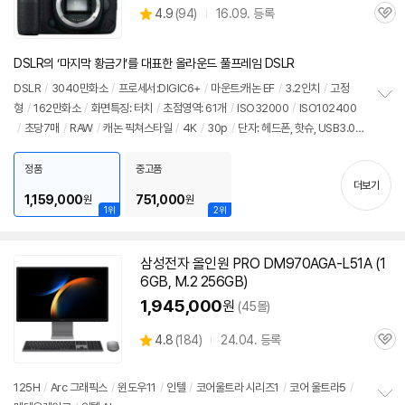
상
4.9
(
94)
16.09. 등록
품
관
별
의
품
심
점
견
리
DSLR의 ‘마지막 황금기’를 대표한 올라운드 풀프레임 DSLR
뷰
DSLR
/
3040만화소
/
프로세서:DIGIC6+
/
마운트:캐논 EF
/
3.2인치
/
고정
형
/
162만화소
/
화면특징: 터치
/
초점영역: 61개
/
ISO32000
/
ISO102400
정
/
초당7매
/
RAW
/
캐논 픽쳐스타일
/
4K
/
30p
/
단자: 헤드폰, 핫슈, USB3.0,
보
펼
Mini HDMI, 마이크, 듀얼슬롯
/
메모리: CF, SDXC
/
재질: 마그네슘
/
무게:
치
890g
/
배터리: LP-E6N(1865mAh)
/
듀얼픽셀 CMOS AF
/
멀티컨트롤러
/
AF
정품
중고품
기
더보기
영역전환레버 탑재
/
애칭:오막포
/
소비자 가격: 3,499,000원
1,159,000
751,000
원
원
1위
2위
삼성전자 올인원 PRO DM970AGA-L51A (1
6GB, M.2 256GB)
1,945,000
원
(45몰)
상
4.8
(
184)
24.04. 등록
관
별
품
심
점
리
125H
/
Arc 그래픽스
/
윈도우11
/
인텔
/
코어울트라 시리즈1
/
코어 울트라5
/
뷰