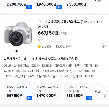
더보기
2,206,780
1,940,000
2,356,300
원
원
원
2위
1위
캐논 EOS 200D II 렌즈세트 (18-55mm F3.
5-5.6)
667,150
원
(70몰)
1
상
상
5.0
(
3)
19.05. 등록
품
관
별
의
상
상
품
심
품
품
점
견
색
색
리
상
상
입문자를 위한, 작고 가벼운 캐논의 보급형 크롭센서 DSLR!
뷰
DSLR
/
2410만화소
/
프로세서:DIGIC8
/
마운트:캐논 EF
/
3인치
/
회전형
/
10
4만화소
/
화면특징: 터치, 셀카
/
초점영역: 9개(중앙크로스)
/
ISO25600
/
ISO
정
51200
/
초당5매
/
RAW
/
캐논 픽쳐스타일
/
4K
/
24p
/
단자: Mini HDMI, 마
보
펼
이크, 핫슈
/
메모리: SDXC
/
무게: 449g
/
배터리: LP-E17(1040mAh)
/
소비자
치
가격: 860,000원
18-55mm F3.5-
18-135mm F3.5-
18-55mm F3.5-
18-135mm
기
5.6
5.6
5.6, 중고품
5.6, 중고품
더보기
667,150
1,470,000
388,590
1,244,1
원
원
원
1위
2위