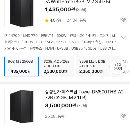
7A Win11Home (8GB, M.2 256GB)
1,435,000
원
(35몰)
상
4.8
(
9)
24.04. 등록
관
별
품
심
점
리
i7-14700
/
UHD 770
/
윈도우11
/
500W
/
인텔
/
코어 14세대
/
코어i7
/
랩
뷰
터레이크-R
/
DDR5
/
8GB
/
M.2
/
256GB
/
INTEL
/
1Gbps 유선
/
802.11a
정
x(Wi-Fi 6) 무선
/
블루투스
/
HDMI
/
D-SUB
/
USB3.x 10Gbps
/
USB C타입
보
펼
5Gbps
/
파워서플라이
/
미들타워
/
용도: 사무/인강용
/
구성변경상품
/
소비자
치
가격: 3,499,000원
8GB, M.2 256GB
32GB, M.2 512GB
32GB, M.2 512GB
8GB, M.2
기
+22
+ HDD 1TB
+ HDD 2TB
더보기
1,435,000
2,330,000
2,350,000
1,559,
원
원
원
삼성전자 데스크탑 Tower DM500THB-AC
72B (32GB, M.2 1TB)
3,500,000
원
(32몰)
25.08. 등록
관
심