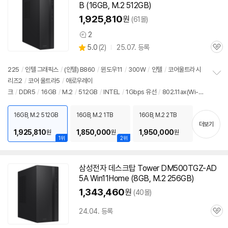
B (16GB, M.2 512GB)
1,925,810
원
(61몰)
2
상
상
5.0
(
2)
25.07. 등록
품
관
별
의
품
심
점
견
리
225
/
인텔 그래픽스
/
(인텔) B860
/
윈도우11
/
300W
/
인텔
/
코어울트라 시
뷰
리즈2
/
코어 울트라5
/
애로우레이
정
크
/
DDR5
/
16GB
/
M.2
/
512GB
/
INTEL
/
1Gbps 유선
/
802.11ax(Wi-Fi
보
펼
6) 무선
/
블루투스
/
HDMI
/
D-SUB
/
USB3.x 10Gbps
/
USB C타입
치
5Gbps
/
파워서플라이
/
슬림
/
5.18kg
/
용도: 사무/인강용
/
소비자 가격: 3,49
16GB, M.2 512GB
16GB, M.2 1TB
16GB, M.2 2TB
기
더보기
9,000원
1,925,810
1,850,000
1,950,000
원
원
원
1위
2위
삼성전자 데스크탑 Tower DM500TGZ-AD
5A Win11Home (8GB, M.2 256GB)
1,343,460
원
(40몰)
24.04. 등록
관
심