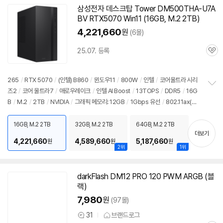
삼성전자 데스크탑 Tower DM500THA-U7A
BV RTX5070 Win11 (16GB, M.2 2TB)
4,221,660
원
(6몰)
25.07. 등록
관
심
265
/
RTX 5070
/
(인텔) B860
/
윈도우11
/
800W
/
인텔
/
코어울트라 시리
즈2
/
코어 울트라7
/
애로우레이크
/
인텔 AI Boost
/
13TOPS
/
DDR5
/
16G
정
B
/
M.2
/
2TB
/
NVIDIA
/
그래픽 메모리: 12GB
/
1Gbps 유선
/
802.11ax(Wi
보
펼
-Fi 6) 무선
/
블루투스
/
HDMI
/
D-SUB
/
USB3.x 10Gbps
/
USB C타입 5Gb
치
ps
/
파워서플라이
/
미들타워
/
6.66kg
/
용도: 게임용
/
구성변경상품
/
출시가:
16GB, M.2 2TB
32GB, M.2 2TB
64GB, M.2 2TB
기
더보기
8,500원
4,221,660
4,589,660
5,187,660
원
원
원
2위
1위
darkFlash DM12 PRO 120 PWM ARGB (블
랙)
7,980
원
(97몰)
31
브랜드로그
상