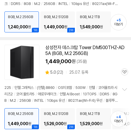
크
/
DDR5
/
8GB
/
M.2
/
256GB
/
INTEL
/
1Gbps 유선
/
802.11ax(Wi-Fi
보
펼
6) 무선
/
블루투스
/
HDMI
/
D-SUB
/
USB3.x 10Gbps
/
USB C타입
치
5Gbps
/
파워서플라이
/
슬림
/
5.18kg
/
용도: 사무/인강용
/
출시가: 1,990,00
8GB, M.2 256GB
8GB, M.2 512GB
8GB, M.2 1TB
기
+5
0원
더보기
1,240,000
1,449,000
1,549,000
원
원
원
1위
2위
삼성전자 데스크탑 Tower DM500THZ-AD
5A (8GB, M.2 256GB)
1,449,000
원
(35몰)
상
5.0
(
22)
25.07. 등록
관
별
품
심
점
리
225
/
인텔 그래픽스
/
(인텔) B860
/
OS미포함
/
500W
/
인텔
/
코어울트라 시
뷰
리즈2
/
코어 울트라5
/
애로우레이크
/
인텔 AI Boost
/
13TOPS
/
DDR5
/
8G
정
B
/
M.2
/
256GB
/
INTEL
/
1Gbps 유선
/
802.11ax(Wi-Fi 6) 무선
/
블루투
보
펼
스
/
HDMI
/
D-SUB
/
USB3.x 10Gbps
/
USB C타입 5Gbps
/
파워서플라
치
이
/
미들타워
/
6.66kg
/
용도: 사무/인강용
/
출시가: 1,990,000원
8GB, M.2 256GB
8GB, M.2 512GB
8GB, M.2 1TB
8GB, M.2 
기
+4
더보기
1,449,000
1,526,000
1,529,000
1,729,
원
원
원
1위
2위