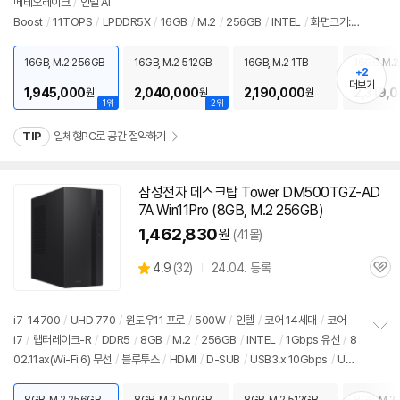
메테오레이크
/
인텔 AI
정
Boost
/
11TOPS
/
LPDDR5X
/
16GB
/
M.2
/
256GB
/
INTEL
/
화면크기: 6
보
펼
8.6cm(27인치)
/
3840x2160
/
눈부심방지
/
스피커 내장형
/
1Gbps 유선
/
8
치
02.11ax(Wi-Fi 6E) 무선
/
블루투스
/
USB3.x 5Gbps
/
썬더볼트4
/
웹캠
/
마
16GB, M.2 256GB
16GB, M.2 512GB
16GB, M.2 1TB
16GB, M.2
기
+2
이크 내장
/
DC
/
일체형
/
6.9kg
/
소비자 가격: 3,499,000원
더보기
1,945,000
2,040,000
2,190,000
2,319,
원
원
원
1위
2위
TIP
일체형PC로 공간 절약하기
삼성전자 데스크탑 Tower DM500TGZ-AD
7A Win11Pro (8GB, M.2 256GB)
1,462,830
원
(41몰)
상
4.9
(
32)
24.04. 등록
관
별
품
심
점
리
i7-14700
/
UHD 770
/
윈도우11 프로
/
500W
/
인텔
/
코어 14세대
/
코어
뷰
i7
/
랩터레이크-R
/
DDR5
/
8GB
/
M.2
/
256GB
/
INTEL
/
1Gbps 유선
/
8
정
02.11ax(Wi-Fi 6) 무선
/
블루투스
/
HDMI
/
D-SUB
/
USB3.x 10Gbps
/
USB
보
펼
C타입 5Gbps
/
파워서플라이
/
미들타워
/
용도: 사무/인강용
/
구성변경상품
/
치
소비자 가격: 3,499,000원