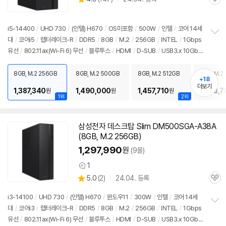
관
별
품
심
점
리
i5-14400
/
UHD 730
/
(인텔) H670
/
OS미포함
/
500W
/
인텔
/
코어 14세
뷰
대
/
코어i5
/
랩터레이크-R
/
DDR5
/
8GB
/
M.2
/
256GB
/
INTEL
/
1Gbps
정
유선
/
802.11ax(Wi-Fi 6) 무선
/
블루투스
/
HDMI
/
D-SUB
/
USB3.x 10Gbp
보
펼
s
/
USB C타입 5Gbps
/
파워서플라이
/
미들타워
/
6.94kg
/
용도: 사무/인강용
치
8GB, M.2 256GB
8GB, M.2 500GB
8GB, M.2 512GB
8GB, M.2 
기
+18
더보기
1,387,340
1,490,000
1,457,710
1,568,7
원
원
원
1위
2위
삼성전자 데스크탑 Slim DM500SGA-A38A
(8GB, M.2 256GB)
1,297,990
원
(9몰)
1
상
상
5.0
(
2)
24.04. 등록
품
관
별
의
품
심
점
견
i3-14100
/
UHD 730
/
(인텔) H670
/
윈도우11
/
300W
/
인텔
/
코어 14세
리
대
/
코어i3
/
랩터레이크-R
/
DDR5
/
8GB
/
M.2
/
256GB
/
INTEL
/
1Gbps
정
뷰
유선
/
802.11ax(Wi-Fi 6) 무선
/
블루투스
/
HDMI
/
D-SUB
/
USB3.x 10Gbp
보