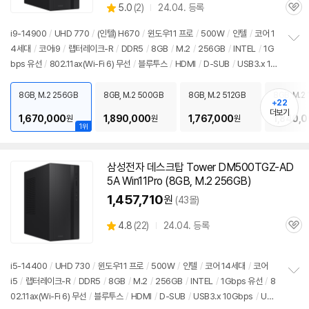
상
5.0
(
2)
24.04. 등록
품
관
별
의
품
심
점
견
i9-14900
/
UHD 770
/
(인텔) H670
/
윈도우11 프로
/
500W
/
인텔
/
코어 1
리
4세대
/
코어i9
/
랩터레이크-R
/
DDR5
/
8GB
/
M.2
/
256GB
/
INTEL
/
1G
정
뷰
bps 유선
/
802.11ax(Wi-Fi 6) 무선
/
블루투스
/
HDMI
/
D-SUB
/
USB3.x 10
보
펼
Gbps
/
USB C타입 5Gbps
/
파워서플라이
/
미들타워
/
용도: 사무/인강용
/
구
치
성변경상품
/
출시가: 1,050,000원
8GB, M.2 256GB
8GB, M.2 500GB
8GB, M.2 512GB
8GB, M.2 
기
+22
더보기
1,670,000
1,890,000
1,767,000
1,840,
원
원
원
1위
삼성전자 데스크탑 Tower DM500TGZ-AD
5A Win11Pro (8GB, M.2 256GB)
1,457,710
원
(43몰)
상
4.8
(
22)
24.04. 등록
관
별
품
심
점
리
i5-14400
/
UHD 730
/
윈도우11 프로
/
500W
/
인텔
/
코어 14세대
/
코어
뷰
i5
/
랩터레이크-R
/
DDR5
/
8GB
/
M.2
/
256GB
/
INTEL
/
1Gbps 유선
/
8
정
02.11ax(Wi-Fi 6) 무선
/
블루투스
/
HDMI
/
D-SUB
/
USB3.x 10Gbps
/
USB
보