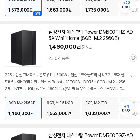
기
+22
더보기
1,576,000
1,663,000
1,735,000
1,885,0
원
원
원
2위
삼성전자 데스크탑 Tower DM500THZ-AD
5A Win11Home (8GB, M.2 256GB)
1,460,000
원
(35몰)
25.07. 등록
관
심
225
/
인텔 그래픽스
/
윈도우11
/
500W
/
인텔
/
코어울트라 시리즈2
/
코어 울
트라5
/
애로우레이크
/
인텔 AI Boost
/
13TOPS
/
DDR5
/
8GB
/
M.2
/
256
정
GB
/
INTEL
/
1Gbps 유선
/
802.11ax(Wi-Fi 6) 무선
/
블루투스
/
HDMI
/
D-
보
펼
SUB
/
USB3.x 10Gbps
/
USB C타입 5Gbps
/
파워서플라이
/
미들타워
/
용
치
도: 사무/인강용
/
구성변경상품
/
소비자 가격: 3,499,000원
8GB, M.2 256GB
8GB, M.2 512GB
8GB, M.2 1TB
8GB, M.2 
기
+4
더보기
1,460,000
1,552,000
1,663,000
1,876,
원
원
원
삼성전자 데스크탑 Tower DM500TGZ-AD