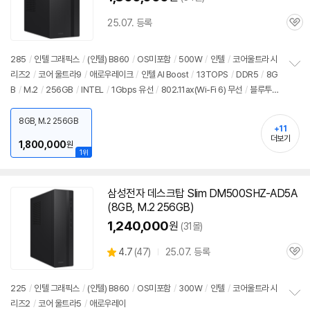
25.07. 등록
관
심
285
/
인텔 그래픽스
/
(인텔) B860
/
OS미포함
/
500W
/
인텔
/
코어울트라 시
리즈2
/
코어 울트라9
/
애로우레이크
/
인텔 AI Boost
/
13TOPS
/
DDR5
/
8G
정
B
/
M.2
/
256GB
/
INTEL
/
1Gbps 유선
/
802.11ax(Wi-Fi 6) 무선
/
블루투
보
펼
스
/
HDMI
/
D-SUB
/
USB3.x 5Gbps
/
USB C타입 5Gbps
/
파워서플라이
/
치
미들타워
/
6.66kg
/
용도: 사무/인강용
/
출시가: 1,990,000원
8GB, M.2 256GB
기
+11
더보기
1,800,000
원
1위
삼성전자 데스크탑 Slim DM500SHZ-AD5A
(8GB, M.2 256GB)
1,240,000
원
(31몰)
상
4.7
(
47)
25.07. 등록
관
별
품
심
점
리
225
/
인텔 그래픽스
/
(인텔) B860
/
OS미포함
/
300W
/
인텔
/
코어울트라 시
뷰
리즈2
/
코어 울트라5
/
애로우레이
정