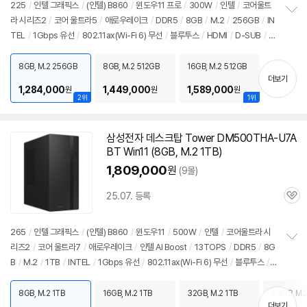
225
/
인텔 그래픽스
/
(인텔) B860
/
윈도우11 프로
/
300W
/
인텔
/
코어울트
뷰
라 시리즈2
/
코어 울트라5
/
애로우레이크
/
DDR5
/
8GB
/
M.2
/
256GB
/
IN
정
TEL
/
1Gbps 유선
/
802.11ax(Wi-Fi 6) 무선
/
블루투스
/
HDMI
/
D-SUB
/
U
보
펼
SB3.x 10Gbps
/
USB C타입 5Gbps
/
파워서플라이
/
슬림
/
용도: 사무/인강
세부정보 열기/접기
치
용
/
구성변경상품
/
소비자 가격: 3,499,000원
8GB, M.2 256GB
8GB, M.2 512GB
16GB, M.2 512GB
기
더보기
1,284,000
1,449,000
1,589,000
원
원
원
2위
1위
삼성전자 데스크탑 Tower DM500THA-U7A
BT Win11 (8GB, M.2 1TB)
1,809,000
원
(9몰)
25.07. 등록
관
심
265
/
인텔 그래픽스
/
(인텔) B860
/
윈도우11
/
500W
/
인텔
/
코어울트라 시
리즈2
/
코어 울트라7
/
애로우레이크
/
인텔 AI Boost
/
13TOPS
/
DDR5
/
8G
정
B
/
M.2
/
1TB
/
INTEL
/
1Gbps 유선
/
802.11ax(Wi-Fi 6) 무선
/
블루투스
/
보
펼
HDMI
/
D-SUB
/
USB3.x 10Gbps
/
USB C타입 5Gbps
/
파워서플라이
/
미
치
들타워
/
6.66kg
/
용도: 사무/인강용
/
구성변경상품
/
소비자 가격: 3,499,000
8GB, M.2 1TB
16GB, M.2 1TB
32GB, M.2 1TB
64GB, M.2
기
더보기