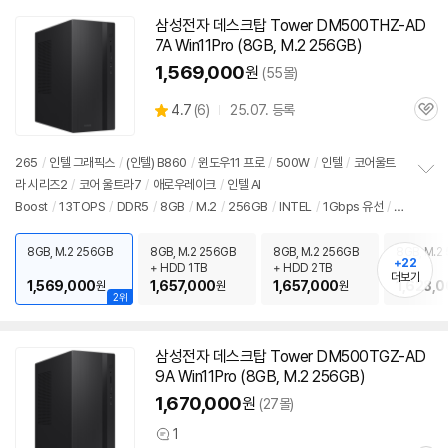
삼성전자 데스크탑 Tower DM500THZ-AD
7A Win11Pro (8GB, M.2 256GB)
1,569,000
원
(55몰)
상
4.7
(
6)
25.07. 등록
관
별
품
심
점
리
265
/
인텔 그래픽스
/
(인텔) B860
/
윈도우11 프로
/
500W
/
인텔
/
코어울트
뷰
라 시리즈2
/
코어 울트라7
/
애로우레이크
/
인텔 AI
정
Boost
/
13TOPS
/
DDR5
/
8GB
/
M.2
/
256GB
/
INTEL
/
1Gbps 유선
/
8
보
펼
02.11ax(Wi-Fi 6) 무선
/
블루투스
/
HDMI
/
D-SUB
/
USB3.x 10Gbps
/
USB
치
C타입 5Gbps
/
파워서플라이
/
미들타워
/
6.66kg
/
용도: 사무/인강용
/
출시가:
8GB, M.2 256GB
8GB, M.2 256GB
8GB, M.2 256GB
8GB, M.2
기
+22
+ HDD 1TB
+ HDD 2TB
1,050,000원
더보기
1,569,000
1,657,000
1,657,000
1,628,
원
원
원
2위
삼성전자 데스크탑 Tower DM500TGZ-AD
9A Win11Pro (8GB, M.2 256GB)
1,670,000
원
(27몰)
1
상