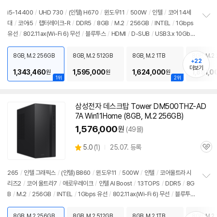
i5-14400
/
UHD 730
/
(인텔) H670
/
윈도우11
/
500W
/
인텔
/
코어 14세
대
/
코어i5
/
랩터레이크-R
/
DDR5
/
8GB
/
M.2
/
256GB
/
INTEL
/
1Gbps
정
유선
/
802.11ax(Wi-Fi 6) 무선
/
블루투스
/
HDMI
/
D-SUB
/
USB3.x 10Gbp
보
펼
s
/
USB C타입 5Gbps
/
파워서플라이
/
미들타워
/
6.94kg
/
용도: 사무/인강
치
용
/
구성변경상품
/
소비자 가격: 3,499,000원
8GB, M.2 256GB
8GB, M.2 512GB
8GB, M.2 1TB
8GB, M.2 
기
+22
더보기
1,343,460
1,595,000
1,624,000
1,891,0
원
원
원
1위
2위
삼성전자 데스크탑 Tower DM500THZ-AD
7A Win11Home (8GB, M.2 256GB)
1,576,000
원
(49몰)
상
5.0
(
1)
25.07. 등록
관
별
품
심
점
리
265
/
인텔 그래픽스
/
(인텔) B860
/
윈도우11
/
500W
/
인텔
/
코어울트라 시
뷰
리즈2
/
코어 울트라7
/
애로우레이크
/
인텔 AI Boost
/
13TOPS
/
DDR5
/
8G
정
B
/
M.2
/
256GB
/
INTEL
/
1Gbps 유선
/
802.11ax(Wi-Fi 6) 무선
/
블루투
보
펼
스
/
HDMI
/
D-SUB
/
USB3.x 10Gbps
/
USB C타입 5Gbps
/
파워서플라
치
이
/
미들타워
/
6.66kg
/
용도: 사무/인강용
/
소비자 가격: 3,499,000원
8GB, M.2 256GB
8GB, M.2 512GB
8GB, M.2 1TB
8GB, M.2 