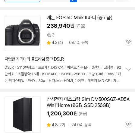
캐논 EOS 5D Mark II 바디 (중고품)
238,940
원
(71몰)
3
상
상
4.3
(
4)
08.10. 등록
품
관
별
의
품
심
점
견
리
저렴한 가격대의 풀프레임 중고 DSLR
뷰
DSLR
/
2110만화소
/
프로세서:DIGIC4
/
마운트:캐논 EF
/
3인치
/
고정형
/
92
만화소
/
초점영역: 15개
/
ISO6400
/
ISO50~25600
/
초당3.9매
/
RAW
/
캐
정
논 픽쳐스타일
/
FHD
/
30p
/
단자: Mini HDMI, 마이크
/
메모리: MD, CF
/
재질:
보
펼
마그네슘
/
무게: 890g
/
배터리: LP-E6(1800mAh)
/
애칭:오두막
/
소비자 가격:
치
3,499,000원
기
삼성전자 데스크탑 Slim DM500SGZ-AD5A
Win11Home (8GB, SSD 256GB)
1,206,300
원
(8몰)
상
4.8
(
22)
24.04. 등록
관
별
품
심
점