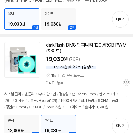
(정압): 1.8mmH₂O
/
RGB
/
LED 라이트
/
PWM 지원
/
출시가: 8,500원
보
펼
치
블랙
화이트
기
더보기
19,030
19,030
원
원
1위
2위
darkFlash DM8 인피니티 120 ARGB PWM
(화이트)
19,030
원
(70몰)
17,820원 [하이마트] 삼성카드
18
브랜드로그
상
24.11. 등록
품
관
의
심
견
시스템 쿨러
/
팬 쿨러
/
A/S기간: 1년
/
정방향
/
팬 크기: 120mm
/
팬 개수: 1개
/
28T
/
3-4핀
/
베어링: Hydro(유체)
/
1600 RPM
/
최대 풍량: 56 CFM
/
풍압
정
(정압): 1.8mmH₂O
/
RGB
/
PWM 지원
/
LED 라이트
/
출시가: 8,500원
보
펼
치
블랙
화이트
기
더보기
18,800
19,030
원
원