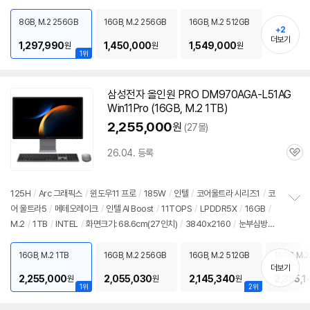
펼
s
/
USB C타입 5Gbps
/
파워서플라이
/
슬림
/
5.18kg
/
용도: 사무/인강용
/
출
치
시가: 1,050,000원
8GB, M.2 256GB
16GB, M.2 256GB
16GB, M.2 512GB
기
+2
더보기
1,297,990
1,450,000
1,549,000
원
원
원
1위
삼성전자 올인원 PRO DM970AGA-L51AG
Win11Pro (16GB, M.2 1TB)
2,255,000
원
(27몰)
26.04. 등록
관
심
125H
/
Arc 그래픽스
/
윈도우11 프로
/
185W
/
인텔
/
코어울트라 시리즈1
/
코
어 울트라5
/
메테오레이크
/
인텔 AI Boost
/
11TOPS
/
LPDDR5X
/
16GB
/
정
M.2
/
1TB
/
INTEL
/
화면크기: 68.6cm(27인치)
/
3840x2160
/
눈부심방
보
펼
지
/
스피커 내장형
/
1Gbps 유선
/
802.11ax(Wi-Fi 6E) 무선
/
블루투스
/
USB
치
3.x 5Gbps
/
썬더볼트4
/
웹캠
/
마이크 내장
/
DC
/
일체형
/
6.9kg
/
출시가: 1,
16GB, M.2 1TB
16GB, M.2 256GB
16GB, M.2 512GB
16GB, M.2
기
더보기
050,000원
2,255,000
2,055,030
2,145,340
2,385,1
원
원
원
1위
2위