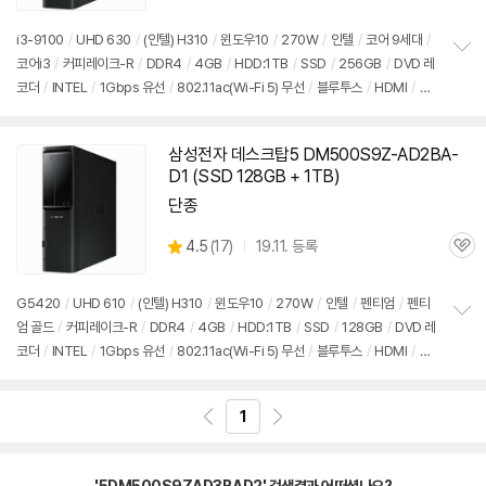
품
심
점
리
i3-9100
/
UHD 630
/
(인텔) H310
/
윈도우10
/
270W
/
인텔
/
코어 9세대
/
뷰
코어i3
/
커피레이크-R
/
DDR4
/
4GB
/
HDD:1TB
/
SSD
/
256GB
/
DVD 레
정
코더
/
INTEL
/
1Gbps 유선
/
802.11ac(Wi-Fi 5) 무선
/
블루투스
/
HDMI
/
D-
보
펼
SUB
/
USB3.x 5Gbps
/
USB C타입 5Gbps
/
파워서플라이
/
슬림
/
7.55kg
치
/
용도: 사무/인강용
/
구성변경상품
기
삼성전자 데스크탑5 DM500S9Z-AD2BA-
D1 (SSD 128GB + 1TB)
단종
상
4.5
(
17)
19.11. 등록
관
별
품
심
점
리
G5420
/
UHD 610
/
(인텔) H310
/
윈도우10
/
270W
/
인텔
/
펜티엄
/
펜티
뷰
엄 골드
/
커피레이크-R
/
DDR4
/
4GB
/
HDD:1TB
/
SSD
/
128GB
/
DVD 레
정
코더
/
INTEL
/
1Gbps 유선
/
802.11ac(Wi-Fi 5) 무선
/
블루투스
/
HDMI
/
D-
보
펼
SUB
/
USB3.x 5Gbps
/
USB C타입 5Gbps
/
파워서플라이
/
슬림
/
7.55kg
치
/
용도: 사무/인강용
/
구성변경상품
기
1