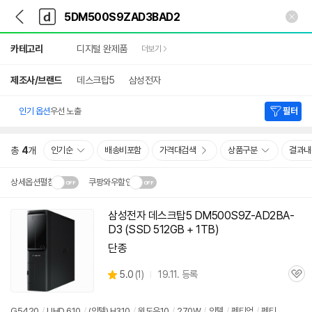
뒤
다
본문 바로가기
다
로
나
나
가
와
와
상
기
메
카테고리
디지털 완제품
더보기
세
인
검
색
제조사/브랜드
데스크탑5
삼성전자
인기 옵션
우선 노출
필터
총
4
개
인기순
배송비포함
가격대검색
상품구분
결과내
상세옵션펼침
쿠팡와우할인
설치 환경·지역에 따라
삼성전자 데스크탑5 DM500S9Z-AD2BA-
닫
배송·설치비가 달라집니다.
D3 (SSD 512GB + 1TB)
기
단종
상
5.0
(
1)
19.11. 등록
관
별
품
심
점
리
G5420
/
UHD 610
/
(인텔) H310
/
윈도우10
/
270W
/
인텔
/
펜티엄
/
펜티