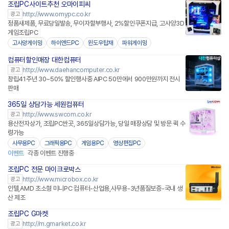
조립PC사이트추천 오마이피씨
http://www.omypc.co.kr
광고
정품새제품, 무료당일발송, 무이자할부행사, 2%할인쿠폰지급, 고사양3D
게임조립PC
고사양게이밍
하이엔드PC
윈도우탑재
파워게이밍
컴퓨터할인매장 대한컴퓨터
http://www.daehancomputer.co.kr
광고
창립41주년 30~50% 할인행사중 AIPC 50만에서 900만원까지 전시
판매
365일 상담가능 세원컴퓨터
http://www.swcom.co.kr
광고
용산전자상가, 조립PC싼곳, 365일상담가능, 당일 매장상담 및 방문 퀵 수
령가능
사무용PC
그래픽용PC
게임용PC
영상편집PC
이벤트
각종 이벤트 진행중
조립PC 전문 마이크로박스
http://www.microbox.co.kr
광고
인텔,AMD 초소형 미니PC 컴퓨터-산업용,사무용-3년품질보증-국내 생
산 제조
조립PC G마켓
http://m.gmarket.co.kr
광고