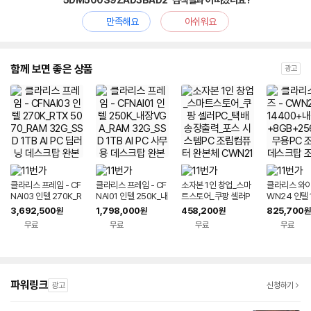
'5DM500S9ZAD3BAD2' 검색결과 어떠셨나요?
만족해요
아쉬워요
함께 보면 좋은 상품
광고
클라리스 프레임 - CF
클라리스 프레임 - CF
소자본 1인 창업_스마
클라리스 와이즈
NAI03 인텔 270K_R
NAI01 인텔 250K_내
트스토어_쿠팡 셀러P
WN24 인텔 
TX 5070_RAM 32
장VGA_RAM 32G_
C_택배 송장출력_포
+내장VGA+
3,692,500
1,798,000
458,200
825,700
원
원
원
원
G_SSD 1TB AI PC
SSD 1TB AI PC 사무
스 시스템PC 조립컴퓨
56GB 사무용
무료
무료
무료
무료
딥러닝 데스크탑 완본
용 데스크탑 완본체 조
터 완본체 CWN21
립PC 데스크
체 조립PC
립PC
퓨터 완본체
파워링크
광고
신청하기