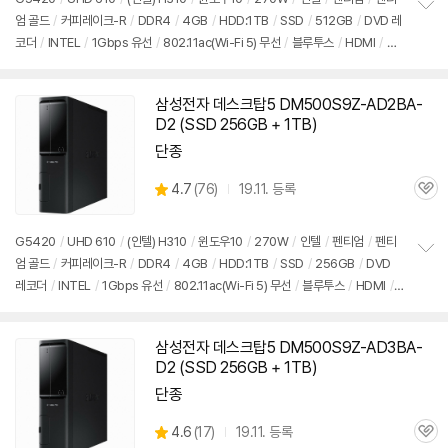
뷰
엄 골드
/
커피레이크-R
/
DDR4
/
4GB
/
HDD:1TB
/
SSD
/
512GB
/
DVD 레
정
코더
/
INTEL
/
1Gbps 유선
/
802.11ac(Wi-Fi 5) 무선
/
블루투스
/
HDMI
/
D-
보
펼
SUB
/
USB3.x 5Gbps
/
USB C타입 5Gbps
/
파워서플라이
/
슬림
/
7.55kg
치
/
용도: 사무/인강용
/
구성변경상품
기
삼성전자 데스크탑5 DM500S9Z-AD2BA-
D2 (SSD 256GB + 1TB)
단종
상
4.7
(
76)
19.11. 등록
관
별
품
심
점
리
G5420
/
UHD 610
/
(인텔) H310
/
윈도우10
/
270W
/
인텔
/
펜티엄
/
펜티
뷰
엄 골드
/
커피레이크-R
/
DDR4
/
4GB
/
HDD:1TB
/
SSD
/
256GB
/
DVD
정
레코더
/
INTEL
/
1Gbps 유선
/
802.11ac(Wi-Fi 5) 무선
/
블루투스
/
HDMI
/
보
펼
D-SUB
/
USB3.x 5Gbps
/
USB C타입 5Gbps
/
파워서플라이
/
슬림
/
7.55k
치
g
/
용도: 사무/인강용
/
구성변경상품
기
삼성전자 데스크탑5 DM500S9Z-AD3BA-
D2 (SSD 256GB + 1TB)
단종
상
4.6
(
17)
19.11. 등록
관
별