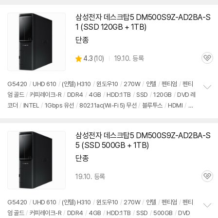
치
슬림
/
7.55kg
/
용도: 사무/인강용
/
구성변경상품
기
삼성전자 데스크탑5 DM500S9Z-AD2BA-S
1 (SSD 120GB + 1TB)
단종
상
4.3
(
10)
19.10. 등록
관
별
품
심
점
리
G5420
/
UHD 610
/
(인텔) H310
/
윈도우10
/
270W
/
인텔
/
펜티엄
/
펜티
뷰
엄 골드
/
커피레이크-R
/
DDR4
/
4GB
/
HDD:1TB
/
SSD
/
120GB
/
DVD 레
정
코더
/
INTEL
/
1Gbps 유선
/
802.11ac(Wi-Fi 5) 무선
/
블루투스
/
HDMI
/
D-
보
펼
SUB
/
USB3.x 5Gbps
/
USB C타입 5Gbps
/
파워서플라이
/
슬림
/
7.55kg
치
/
용도: 사무/인강용
/
구성변경상품
기
삼성전자 데스크탑5 DM500S9Z-AD2BA-S
5 (SSD 500GB + 1TB)
단종
19.10. 등록
관
심
G5420
/
UHD 610
/
(인텔) H310
/
윈도우10
/
270W
/
인텔
/
펜티엄
/
펜티
엄 골드
/
커피레이크-R
/
DDR4
/
4GB
/
HDD:1TB
/
SSD
/
500GB
/
DVD
정