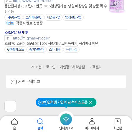
http://www.swcom.co.kr
광고
용산전자상가, 조립PC싼곳, 365일상담가능, 당일 매장상담 및 방문 퀵 수
령가능
사무용PC
그래픽용PC
게임용PC
영상편집PC
이벤트
각종 이벤트 진행중
조립PC G마켓
http://m.gmarket.co.kr
광고
조립PC 쇼핑에 집중! 최대 5% 적립에 무료반품까지, 꼭멤버십 혜택
G마켓베스트
슈퍼딜특가
스타배송
꼭멤버십
PC버전
로그인
개인정보처리방침
고객센터
(주) 커넥트웨이브
인터넷 가입 비교 서비스 오픈
NEW
닫기
이
전
페
이
지
홈
검색
인터넷·TV
마이페이지
최근본
로