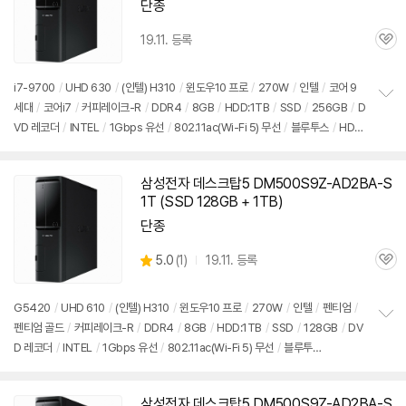
단종
19.11. 등록
관
심
i7-9700
/
UHD 630
/
(인텔) H310
/
윈도우10 프로
/
270W
/
인텔
/
코어 9
세대
/
코어i7
/
커피레이크-R
/
DDR4
/
8GB
/
HDD:1TB
/
SSD
/
256GB
/
D
정
VD 레코더
/
INTEL
/
1Gbps 유선
/
802.11ac(Wi-Fi 5) 무선
/
블루투스
/
HDM
보
펼
I
/
D-SUB
/
USB3.x 5Gbps
/
USB C타입 5Gbps
/
파워서플라이
/
슬림
/
7.5
치
5kg
/
용도: 사무/인강용
/
구성변경상품
기
삼성전자 데스크탑5 DM500S9Z-AD2BA-S
1T (SSD 128GB + 1TB)
단종
상
5.0
(
1)
19.11. 등록
관
별
품
심
점
리
G5420
/
UHD 610
/
(인텔) H310
/
윈도우10 프로
/
270W
/
인텔
/
펜티엄
/
뷰
펜티엄 골드
/
커피레이크-R
/
DDR4
/
8GB
/
HDD:1TB
/
SSD
/
128GB
/
DV
정
D 레코더
/
INTEL
/
1Gbps 유선
/
802.11ac(Wi-Fi 5) 무선
/
블루투
보
펼
스
/
HDMI
/
D-SUB
/
USB3.x 5Gbps
/
USB C타입 5Gbps
/
파워서플라이
/
치
슬림
/
7.55kg
/
용도: 사무/인강용
/
구성변경상품
기
삼성전자 데스크탑5 DM500S9Z-AD2BA-S