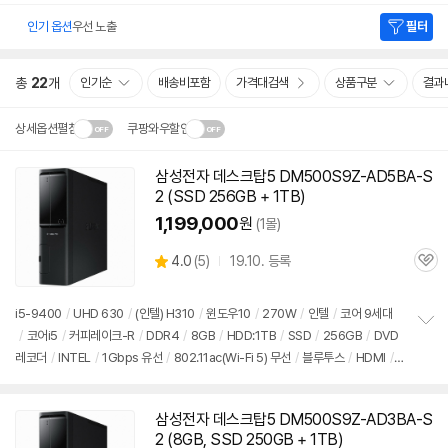
인기 옵션
우선 노출
필터
총
22
개
인기순
배송비포함
가격대검색
상품구분
결과
상세옵션펼침
쿠팡와우할인
설치 환경·지역에 따라
삼성전자 데스크탑5 DM500S9Z-AD5BA-S
닫
배송·설치비가 달라집니다.
2 (SSD 256GB + 1TB)
기
1,199,000
원
(1몰)
상
4.0
(
5)
19.10. 등록
관
별
품
심
점
리
i5-9400
/
UHD 630
/
(인텔) H310
/
윈도우10
/
270W
/
인텔
/
코어 9세대
뷰
/
코어i5
/
커피레이크-R
/
DDR4
/
8GB
/
HDD:1TB
/
SSD
/
256GB
/
DVD
정
레코더
/
INTEL
/
1Gbps 유선
/
802.11ac(Wi-Fi 5) 무선
/
블루투스
/
HDMI
/
보
펼
D-SUB
/
USB3.x 5Gbps
/
USB C타입 5Gbps
/
파워서플라이
/
슬림
/
7.55k
치
g
/
용도: 사무/인강용
/
구성변경상품
기
삼성전자 데스크탑5 DM500S9Z-AD3BA-S
2 (8GB, SSD 250GB + 1TB)