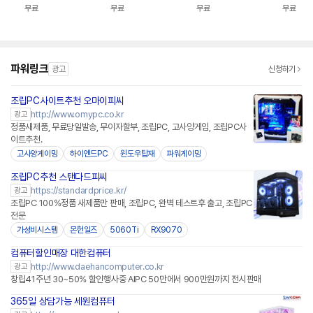
G_SSD 1TB AI PC
SSD 1TB AI PC 사무
스 시스템PC 조립컴퓨
+256GB 
무료
무료
무료
무료
딥러닝 데스크탑 완본
용 데스크탑 완본체 조
터 완본체 CWN21
조립PC 데스
체 조립PC
립PC
컴퓨터 완본
파워링크
광고
신청하기
조립PC사이트추천 오마이피씨
http://www.omypc.co.kr
광고
정품새제품, 무료당일발송, 무이자할부, 조립PC, 고사양게임, 조립PC사
이트추천.
고사양게이밍
하이엔드PC
윈도우탑재
파워게이밍
조립PC추천 스탠다드피씨
https://standardprice.kr/
광고
조립PC 100%정품 새제품만 판매, 조립PC, 완벽 테스트후 출고, 조립PC
전문
가성비시스템
몬헌일즈
5060Ti
RX9070
컴퓨터할인매장 대한컴퓨터
http://www.daehancomputer.co.kr
광고
창립41주년 30~50% 할인행사중 AIPC 50만에서 900만원까지 전시판매
365일 상담가능 세원컴퓨터