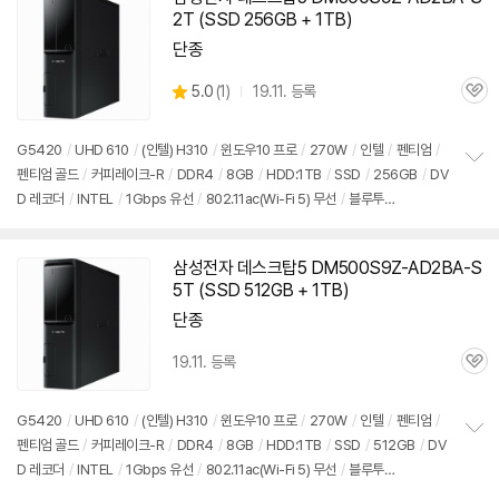
2T (SSD 256GB + 1TB)
단종
상
5.0
(
1)
19.11. 등록
관
별
품
심
점
리
G5420
/
UHD 610
/
(인텔) H310
/
윈도우10 프로
/
270W
/
인텔
/
펜티엄
/
뷰
펜티엄 골드
/
커피레이크-R
/
DDR4
/
8GB
/
HDD:1TB
/
SSD
/
256GB
/
DV
정
D 레코더
/
INTEL
/
1Gbps 유선
/
802.11ac(Wi-Fi 5) 무선
/
블루투
보
펼
스
/
HDMI
/
D-SUB
/
USB3.x 5Gbps
/
USB C타입 5Gbps
/
파워서플라이
/
치
슬림
/
7.55kg
/
용도: 사무/인강용
/
구성변경상품
기
삼성전자 데스크탑5 DM500S9Z-AD2BA-S
5T (SSD 512GB + 1TB)
단종
19.11. 등록
관
심
G5420
/
UHD 610
/
(인텔) H310
/
윈도우10 프로
/
270W
/
인텔
/
펜티엄
/
펜티엄 골드
/
커피레이크-R
/
DDR4
/
8GB
/
HDD:1TB
/
SSD
/
512GB
/
DV
정
D 레코더
/
INTEL
/
1Gbps 유선
/
802.11ac(Wi-Fi 5) 무선
/
블루투
보
펼
스
/
HDMI
/
D-SUB
/
USB3.x 5Gbps
/
USB C타입 5Gbps
/
파워서플라이
/