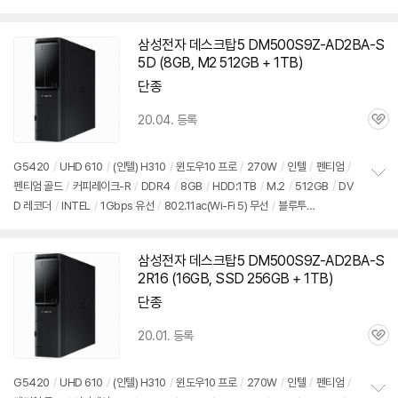
펼
I
/
D-SUB
/
USB3.x 5Gbps
/
USB C타입 5Gbps
/
파워서플라이
/
슬림
/
7.5
치
5kg
/
용도: 사무/인강용
/
구성변경상품
기
삼성전자 데스크탑5 DM500S9Z-AD2BA-S
5D (8GB, M2 512GB + 1TB)
단종
20.04. 등록
관
심
G5420
/
UHD 610
/
(인텔) H310
/
윈도우10 프로
/
270W
/
인텔
/
펜티엄
/
펜티엄 골드
/
커피레이크-R
/
DDR4
/
8GB
/
HDD:1TB
/
M.2
/
512GB
/
DV
정
D 레코더
/
INTEL
/
1Gbps 유선
/
802.11ac(Wi-Fi 5) 무선
/
블루투
보
펼
스
/
HDMI
/
D-SUB
/
USB3.x 5Gbps
/
USB C타입 5Gbps
/
파워서플라이
/
치
슬림
/
7.55kg
/
용도: 사무/인강용
/
구성변경상품
기
삼성전자 데스크탑5 DM500S9Z-AD2BA-S
2R16 (16GB, SSD 256GB + 1TB)
단종
20.01. 등록
관
심
G5420
/
UHD 610
/
(인텔) H310
/
윈도우10 프로
/
270W
/
인텔
/
펜티엄
/