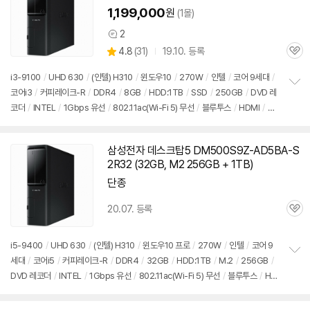
1,199,000
원
(1몰)
2
상
상
4.8
(
31)
19.10. 등록
품
관
별
의
품
심
점
견
i3-9100
/
UHD 630
/
(인텔) H310
/
윈도우10
/
270W
/
인텔
/
코어 9세대
/
리
코어i3
/
커피레이크-R
/
DDR4
/
8GB
/
HDD:1TB
/
SSD
/
250GB
/
DVD 레
정
뷰
코더
/
INTEL
/
1Gbps 유선
/
802.11ac(Wi-Fi 5) 무선
/
블루투스
/
HDMI
/
D-
보
펼
SUB
/
USB3.x 5Gbps
/
USB C타입 5Gbps
/
파워서플라이
/
슬림
/
7.55kg
치
/
용도: 사무/인강용
/
구성변경상품
기
삼성전자 데스크탑5 DM500S9Z-AD5BA-S
2R32 (32GB, M2 256GB + 1TB)
단종
20.07. 등록
관
심
i5-9400
/
UHD 630
/
(인텔) H310
/
윈도우10 프로
/
270W
/
인텔
/
코어 9
세대
/
코어i5
/
커피레이크-R
/
DDR4
/
32GB
/
HDD:1TB
/
M.2
/
256GB
/
정
DVD 레코더
/
INTEL
/
1Gbps 유선
/
802.11ac(Wi-Fi 5) 무선
/
블루투스
/
HD
보
펼
MI
/
D-SUB
/
USB3.x 5Gbps
/
USB C타입 5Gbps
/
파워서플라이
/
슬림
/
치
7.55kg
/
용도: 사무/인강용
/
구성변경상품