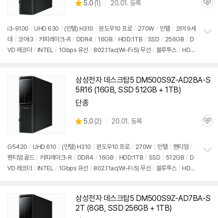
상
5.0
(
1)
20.01. 등록
관
별
품
심
점
리
i3-9100
/
UHD 630
/
(인텔) H310
/
윈도우10 프로
/
270W
/
인텔
/
코어 9세
뷰
대
/
코어i3
/
커피레이크-R
/
DDR4
/
16GB
/
HDD:1TB
/
SSD
/
256GB
/
D
정
VD 레코더
/
INTEL
/
1Gbps 유선
/
802.11ac(Wi-Fi 5) 무선
/
블루투스
/
HDM
보
펼
I
/
D-SUB
/
USB3.x 5Gbps
/
USB C타입 5Gbps
/
파워서플라이
/
슬림
/
7.5
치
5kg
/
용도: 사무/인강용
/
구성변경상품
기
삼성전자 데스크탑5 DM500S9Z-AD2BA-S
5R16 (16GB, SSD 512GB + 1TB)
단종
상
5.0
(
2)
20.01. 등록
관
별
품
심
점
리
G5420
/
UHD 610
/
(인텔) H310
/
윈도우10 프로
/
270W
/
인텔
/
펜티엄
/
뷰
펜티엄 골드
/
커피레이크-R
/
DDR4
/
16GB
/
HDD:1TB
/
SSD
/
512GB
/
D
정
VD 레코더
/
INTEL
/
1Gbps 유선
/
802.11ac(Wi-Fi 5) 무선
/
블루투스
/
HDM
보
펼
I
/
D-SUB
/
USB3.x 5Gbps
/
USB C타입 5Gbps
/
파워서플라이
/
슬림
/
7.5
치
5kg
/
용도: 사무/인강용
/
구성변경상품
기
삼성전자 데스크탑5 DM500S9Z-AD7BA-S
2T (8GB, SSD 256GB + 1TB)