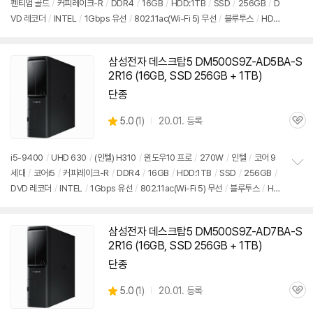
펜티엄 골드
/
커피레이크-R
/
DDR4
/
16GB
/
HDD:1TB
/
SSD
/
256GB
/
D
정
VD 레코더
/
INTEL
/
1Gbps 유선
/
802.11ac(Wi-Fi 5) 무선
/
블루투스
/
HDM
보
펼
I
/
D-SUB
/
USB3.x 5Gbps
/
USB C타입 5Gbps
/
파워서플라이
/
슬림
/
7.5
치
5kg
/
용도: 사무/인강용
/
구성변경상품
기
삼성전자 데스크탑5 DM500S9Z-AD5BA-S
2R16 (16GB, SSD 256GB + 1TB)
단종
상
5.0
(
1)
20.01. 등록
관
별
품
심
점
리
i5-9400
/
UHD 630
/
(인텔) H310
/
윈도우10 프로
/
270W
/
인텔
/
코어 9
뷰
세대
/
코어i5
/
커피레이크-R
/
DDR4
/
16GB
/
HDD:1TB
/
SSD
/
256GB
/
정
DVD 레코더
/
INTEL
/
1Gbps 유선
/
802.11ac(Wi-Fi 5) 무선
/
블루투스
/
HD
보
펼
MI
/
D-SUB
/
USB3.x 5Gbps
/
USB C타입 5Gbps
/
파워서플라이
/
슬림
/
치
7.55kg
/
용도: 사무/인강용
/
구성변경상품
기
삼성전자 데스크탑5 DM500S9Z-AD7BA-S
2R16 (16GB, SSD 256GB + 1TB)
단종
상
5.0
(
1)
20.01. 등록
관
별
품
심
점