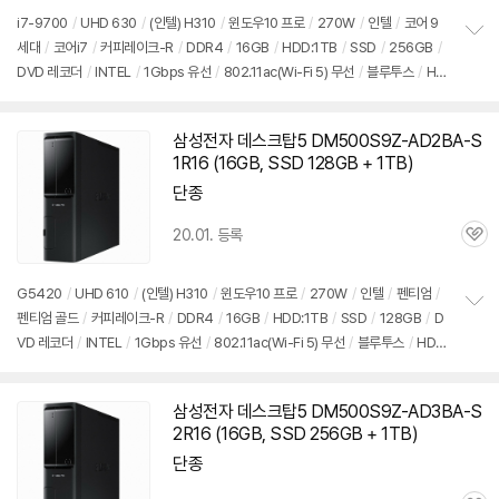
리
i7-9700
/
UHD 630
/
(인텔) H310
/
윈도우10 프로
/
270W
/
인텔
/
코어 9
뷰
세대
/
코어i7
/
커피레이크-R
/
DDR4
/
16GB
/
HDD:1TB
/
SSD
/
256GB
/
정
DVD 레코더
/
INTEL
/
1Gbps 유선
/
802.11ac(Wi-Fi 5) 무선
/
블루투스
/
HD
보
펼
MI
/
D-SUB
/
USB3.x 5Gbps
/
USB C타입 5Gbps
/
파워서플라이
/
슬림
/
치
7.55kg
/
용도: 사무/인강용
/
구성변경상품
기
삼성전자 데스크탑5 DM500S9Z-AD2BA-S
1R16 (16GB, SSD 128GB + 1TB)
단종
20.01. 등록
관
심
G5420
/
UHD 610
/
(인텔) H310
/
윈도우10 프로
/
270W
/
인텔
/
펜티엄
/
펜티엄 골드
/
커피레이크-R
/
DDR4
/
16GB
/
HDD:1TB
/
SSD
/
128GB
/
D
정
VD 레코더
/
INTEL
/
1Gbps 유선
/
802.11ac(Wi-Fi 5) 무선
/
블루투스
/
HDM
보
펼
I
/
D-SUB
/
USB3.x 5Gbps
/
USB C타입 5Gbps
/
파워서플라이
/
슬림
/
7.5
치
5kg
/
용도: 사무/인강용
/
구성변경상품
기
삼성전자 데스크탑5 DM500S9Z-AD3BA-S
2R16 (16GB, SSD 256GB + 1TB)
단종