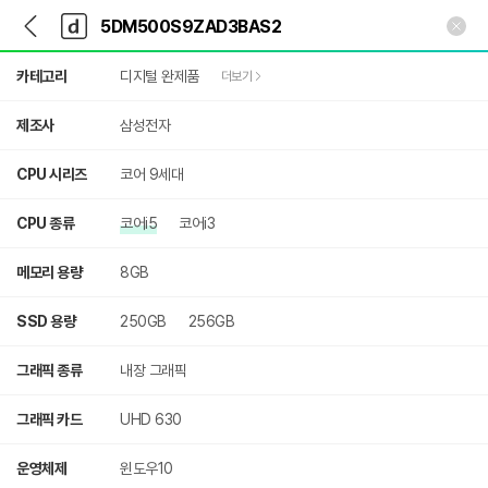
뒤
다
본문 바로가기
다
로
나
나
가
와
와
상
기
메
카테고리
디지털 완제품
더보기
세
인
검
색
제조사
삼성전자
CPU 시리즈
코어 9세대
CPU 종류
코어i5
코어i3
메모리 용량
8GB
SSD 용량
250GB
256GB
그래픽 종류
내장 그래픽
그래픽 카드
UHD 630
운영체제
윈도우10