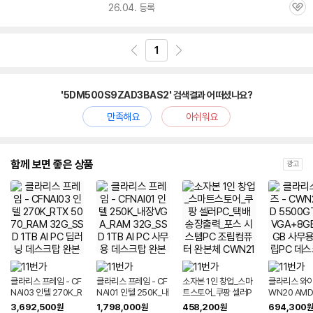
26.04. 등록
관
심
1
'5DM500S9ZAD3BAS2' 검색결과 어떠셨나요?
만족해요
아쉬워요
함께 보면 좋은 상품
광고
클라리스 프레임 - CF
클라리스 프레임 - CF
소자본 1인 창업_스마
클라리스 와이즈
NAI03 인텔 270K_R
NAI01 인텔 250K_내
트스토어_쿠팡 셀러P
WN20 AMD
TX 5070_RAM 32
장VGA_RAM 32G_
C_택배 송장출력_포
GT+내장VG
3,692,500
1,798,000
458,200
694,300
원
원
원
원