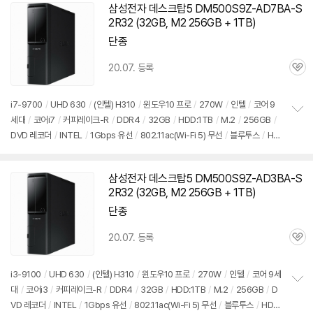
기
삼성전자 데스크탑5 DM500S9Z-AD7BA-S
2R32 (32GB, M2 256GB + 1TB)
단종
20.07. 등록
관
심
i7-9700
/
UHD 630
/
(인텔) H310
/
윈도우10 프로
/
270W
/
인텔
/
코어 9
세대
/
코어i7
/
커피레이크-R
/
DDR4
/
32GB
/
HDD:1TB
/
M.2
/
256GB
/
정
DVD 레코더
/
INTEL
/
1Gbps 유선
/
802.11ac(Wi-Fi 5) 무선
/
블루투스
/
HD
보
펼
MI
/
D-SUB
/
USB3.x 5Gbps
/
USB C타입 5Gbps
/
파워서플라이
/
슬림
/
치
7.55kg
/
용도: 사무/인강용
/
구성변경상품
기
삼성전자 데스크탑5 DM500S9Z-AD3BA-S
2R32 (32GB, M2 256GB + 1TB)
단종
20.07. 등록
관
심
i3-9100
/
UHD 630
/
(인텔) H310
/
윈도우10 프로
/
270W
/
인텔
/
코어 9세
대
/
코어i3
/
커피레이크-R
/
DDR4
/
32GB
/
HDD:1TB
/
M.2
/
256GB
/
D
정
VD 레코더
/
INTEL
/
1Gbps 유선
/
802.11ac(Wi-Fi 5) 무선
/
블루투스
/
HDM
보