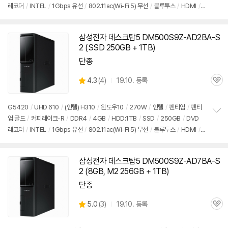
레코더
/
INTEL
/
1Gbps 유선
/
802.11ac(Wi-Fi 5) 무선
/
블루투스
/
HDMI
/
보
펼
D-SUB
/
USB3.x 5Gbps
/
USB C타입 5Gbps
/
파워서플라이
/
슬림
/
7.55k
치
g
/
용도: 사무/인강용
/
구성변경상품
기
삼성전자 데스크탑5 DM500S9Z-AD2BA-S
2 (SSD 250GB + 1TB)
단종
상
4.3
(
4)
19.10. 등록
관
별
품
심
점
리
G5420
/
UHD 610
/
(인텔) H310
/
윈도우10
/
270W
/
인텔
/
펜티엄
/
펜티
뷰
엄 골드
/
커피레이크-R
/
DDR4
/
4GB
/
HDD:1TB
/
SSD
/
250GB
/
DVD
정
레코더
/
INTEL
/
1Gbps 유선
/
802.11ac(Wi-Fi 5) 무선
/
블루투스
/
HDMI
/
보
펼
D-SUB
/
USB3.x 5Gbps
/
USB C타입 5Gbps
/
파워서플라이
/
슬림
/
7.55k
치
g
/
용도: 사무/인강용
/
구성변경상품
기
삼성전자 데스크탑5 DM500S9Z-AD7BA-S
2 (8GB, M2 256GB + 1TB)
단종
상
5.0
(
3)
19.10. 등록
관
별
품
심
점
리