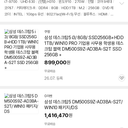
i7-9700
/
UHD 630
/
(인텔) H310
/
윈도우10
/
270W
/
인텔
/
코어 9세대
/
뷰
코어i7
/
커피레이크-R
/
DDR4
/
8GB
/
HDD:1TB
/
M.2
/
256GB
/
DVD 레
정
코더
/
INTEL
/
1Gbps 유선
/
802.11ac(Wi-Fi 5) 무선
/
블루투스
/
HDMI
/
D-
보
펼
SUB
/
USB3.x 5Gbps
/
USB C타입 5Gbps
/
파워서플라이
/
슬림
/
7.55kg
치
/
용도: 사무/인강용
/
구성변경상품
기
쿠팡
삼성 데스크탑5 i3/ 8GB/ SSD256GB+HDD
1TB/ WIN10 PRO 기업용 사무용 학생용 데스
크탑 블랙 DM500S9Z-AD3BA-S2T SSD
256GB +
899,000
원
무료배송
26.07. 등록
관
심
G마켓
삼성 데스크탑5 DM500S9Z-AD3BA-S2T/
WIN10 패키지/DS
1,416,470
원
무료배송