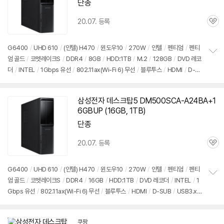
단종
20.07. 등록
관
심
G6400
/
UHD 610
/
(인텔) H470
/
윈도우10
/
270W
/
인텔
/
펜티엄
/
펜티
엄 골드
/
코멧레이크S
/
DDR4
/
8GB
/
HDD:1TB
/
M.2
/
128GB
/
DVD 레코
정
더
/
INTEL
/
1Gbps 유선
/
802.11ax(Wi-Fi 6) 무선
/
블루투스
/
HDMI
/
D-S
보
펼
UB
/
USB3.x 5Gbps
/
USB C타입 5Gbps
/
슬림
/
7.55kg
/
용도: 사무/인강
치
용
/
구성변경상품
기
삼성전자 데스크탑5 DM500SCA-A24BA+1
6GBUP (16GB, 1TB)
단종
20.07. 등록
관
심
G6400
/
UHD 610
/
(인텔) H470
/
윈도우10
/
270W
/
인텔
/
펜티엄
/
펜티
엄 골드
/
코멧레이크S
/
DDR4
/
16GB
/
HDD:1TB
/
DVD 레코더
/
INTEL
/
1
정
Gbps 유선
/
802.11ax(Wi-Fi 6) 무선
/
블루투스
/
HDMI
/
D-SUB
/
USB3.x
보
펼
5Gbps
/
USB C타입 5Gbps
/
슬림
/
7.55kg
/
용도: 사무/인강용
/
구성변경상
치
품
기
쿠팡