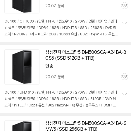
20.07. 등록
관
심
G6400
/
GT 1030
/
(인텔) H470
/
윈도우10
/
270W
/
인텔
/
펜티엄
/
펜티
엄 골드
/
코멧레이크S
/
DDR4
/
8GB
/
HDD:1TB
/
SSD
/
256GB
/
DVD 레
정
코더
/
NVIDIA
/
그래픽 메모리: 2GB
/
1Gbps 유선
/
802.11ax(Wi-Fi 6) 무선
/
보
펼
블루투스
/
HDMI
/
USB3.x 5Gbps
/
USB C타입 5Gbps
/
슬림
/
7.55kg
/
용
치
도: 사무/인강용
/
구성변경상품
기
삼성전자 데스크탑5 DM500SCA-A24BA-8
GS5 (SSD 512GB + 1TB)
단종
20.07. 등록
관
심
G6400
/
UHD 610
/
(인텔) H470
/
윈도우10
/
270W
/
인텔
/
펜티엄
/
펜티
엄 골드
/
코멧레이크S
/
DDR4
/
8GB
/
HDD:1TB
/
SSD
/
512GB
/
DVD 레
정
코더
/
INTEL
/
1Gbps 유선
/
802.11ax(Wi-Fi 6) 무선
/
블루투스
/
HDMI
/
D-
보
펼
SUB
/
USB3.x 5Gbps
/
USB C타입 5Gbps
/
슬림
/
7.55kg
/
용도: 사무/인강
치
용
/
구성변경상품
기
삼성전자 데스크탑5 DM500SCA-A24BA-S
MW5 (SSD 256GB + 1TB)