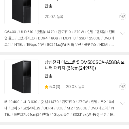
단종
20.07. 등록
관
심
G6400
/
UHD 610
/
(인텔) H470
/
윈도우10
/
270W
/
인텔
/
펜티엄
/
펜티
엄 골드
/
코멧레이크S
/
DDR4
/
8GB
/
HDD:1TB
/
SSD
/
256GB
/
DVD 레
정
코더
/
INTEL
/
1Gbps 유선
/
802.11ax(Wi-Fi 6) 무선
/
블루투스
/
HDMI
/
D-
보
펼
SUB
/
USB3.x 5Gbps
/
USB C타입 5Gbps
/
슬림
/
7.55kg
/
용도: 사무/인강
치
용
/
구성변경상품
기
삼성전자 데스크탑5 DM500SCA-A58BA 모
니터 패키지 (61cm(24인치))
단종
상
5.0
(
3)
20.07. 등록
관
별
품
심
점
리
i5-10400
/
UHD 630
/
(인텔) H470
/
윈도우10
/
270W
/
인텔
/
코어 10세
뷰
대
/
코어i5
/
코멧레이크S
/
DDR4
/
8GB
/
M.2
/
256GB
/
DVD 레코더
/
IN
정
TEL
/
화면크기: 61cm(24인치)
/
1Gbps 유선
/
802.11ax(Wi-Fi 6) 무선
/
블루
보
펼
투스
/
HDMI
/
DVI
/
D-SUB
/
USB3.x 5Gbps
/
USB C타입 5Gbps
/
슬림
/
치
7.55kg
/
용도: 사무/인강용