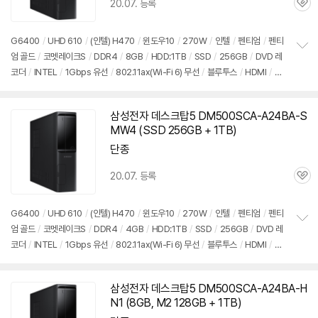
20.07. 등록
관
심
G6400
/
UHD 610
/
(인텔) H470
/
윈도우10
/
270W
/
인텔
/
펜티엄
/
펜티
엄 골드
/
코멧레이크S
/
DDR4
/
8GB
/
HDD:1TB
/
SSD
/
256GB
/
DVD 레
정
코더
/
INTEL
/
1Gbps 유선
/
802.11ax(Wi-Fi 6) 무선
/
블루투스
/
HDMI
/
D-
보
펼
SUB
/
USB3.x 5Gbps
/
USB C타입 5Gbps
/
슬림
/
7.55kg
/
용도: 사무/인강
치
용
/
구성변경상품
기
삼성전자 데스크탑5 DM500SCA-A24BA-S
MW4 (SSD 256GB + 1TB)
단종
20.07. 등록
관
심
G6400
/
UHD 610
/
(인텔) H470
/
윈도우10
/
270W
/
인텔
/
펜티엄
/
펜티
엄 골드
/
코멧레이크S
/
DDR4
/
4GB
/
HDD:1TB
/
SSD
/
256GB
/
DVD 레
정
코더
/
INTEL
/
1Gbps 유선
/
802.11ax(Wi-Fi 6) 무선
/
블루투스
/
HDMI
/
D-
보
펼
SUB
/
USB3.x 5Gbps
/
USB C타입 5Gbps
/
슬림
/
7.55kg
/
용도: 사무/인강
치
용
/
구성변경상품
기
삼성전자 데스크탑5 DM500SCA-A24BA-H
N1 (8GB, M2 128GB + 1TB)