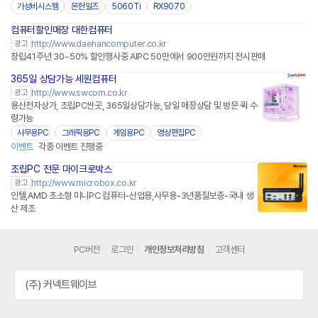
가성비시스템
몬헌일즈
5060Ti
RX9070
컴퓨터할인매장 대한컴퓨터
http://www.daehancomputer.co.kr
광고
창립41주년 30~50% 할인행사중 AIPC 50만에서 900만원까지 전시판매
365일 상담가능 세원컴퓨터
http://www.swcom.co.kr
광고
용산전자상가, 조립PC싼곳, 365일상담가능, 당일 매장상담 및 방문 퀵 수
령가능
사무용PC
그래픽용PC
게임용PC
영상편집PC
이벤트
각종 이벤트 진행중
조립PC 전문 마이크로박스
http://www.microbox.co.kr
광고
인텔,AMD 초소형 미니PC 컴퓨터-산업용,사무용-3년품질보증-국내 생
산 제조
PC버전
로그인
개인정보처리방침
고객센터
(주) 커넥트웨이브