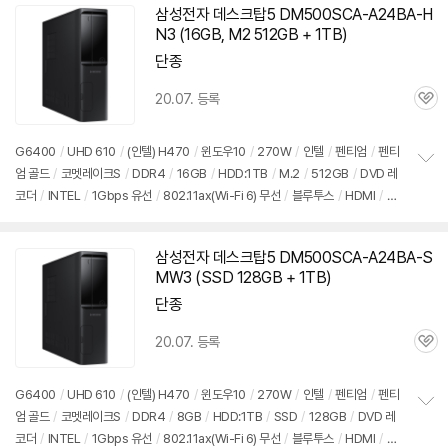
삼성전자 데스크탑5 DM500SCA-A24BA-H
N3 (16GB, M2 512GB + 1TB)
단종
20.07. 등록
관
심
G6400
/
UHD 610
/
(인텔) H470
/
윈도우10
/
270W
/
인텔
/
펜티엄
/
펜티
엄 골드
/
코멧레이크S
/
DDR4
/
16GB
/
HDD:1TB
/
M.2
/
512GB
/
DVD 레
정
코더
/
INTEL
/
1Gbps 유선
/
802.11ax(Wi-Fi 6) 무선
/
블루투스
/
HDMI
/
D-
보
펼
SUB
/
USB3.x 5Gbps
/
USB C타입 5Gbps
/
슬림
/
7.55kg
/
용도: 사무/인강
치
용
/
구성변경상품
기
삼성전자 데스크탑5 DM500SCA-A24BA-S
MW3 (SSD 128GB + 1TB)
단종
20.07. 등록
관
심
G6400
/
UHD 610
/
(인텔) H470
/
윈도우10
/
270W
/
인텔
/
펜티엄
/
펜티
엄 골드
/
코멧레이크S
/
DDR4
/
8GB
/
HDD:1TB
/
SSD
/
128GB
/
DVD 레
정
코더
/
INTEL
/
1Gbps 유선
/
802.11ax(Wi-Fi 6) 무선
/
블루투스
/
HDMI
/
D-
보