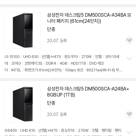
펼
선
/
블루투스
/
HDMI
/
DP포트
/
USB3.x 5Gbps
/
USB C타입 5Gbps
/
슬
치
림
/
7.55kg
/
용도: 게임용
/
구성변경상품
기
삼성전자 데스크탑5 DM500SCA-A34BA 모
니터 패키지 (61cm(24인치))
단종
20.07. 등록
관
심
i3-10100
/
UHD 630
/
(인텔) H470
/
윈도우10
/
270W
/
인텔
/
코어 10세
대
/
코어i3
/
코멧레이크S
/
DDR4
/
4GB
/
HDD:1TB
/
DVD 레코
정
더
/
INTEL
/
화면크기: 61cm(24인치)
/
1Gbps 유선
/
802.11ax(Wi-Fi 6) 무
보
펼
선
/
블루투스
/
HDMI
/
DVI
/
D-SUB
/
USB3.x 5Gbps
/
USB C타입
치
5Gbps
/
슬림
/
7.55kg
/
용도: 사무/인강용
기
삼성전자 데스크탑5 DM500SCA-A24BA+
8GBUP (1TB)
단종
20.07. 등록
관
심
G6400
/
UHD 610
/
(인텔) H470
/
윈도우10
/
270W
/
인텔
/
펜티엄
/
펜티