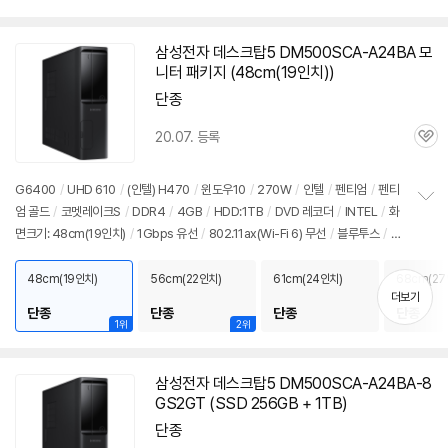
펼
SUB
/
USB3.x 5Gbps
/
USB C타입 5Gbps
/
슬림
/
7.55kg
/
용도: 사무/인강
치
용
/
구성변경상품
기
삼성전자 데스크탑5 DM500SCA-A24BA 모
니터 패키지 (48cm(19인치))
단종
20.07. 등록
관
심
G6400
/
UHD 610
/
(인텔) H470
/
윈도우10
/
270W
/
인텔
/
펜티엄
/
펜티
엄 골드
/
코멧레이크S
/
DDR4
/
4GB
/
HDD:1TB
/
DVD 레코더
/
INTEL
/
화
정
면크기: 48cm(19인치)
/
1Gbps 유선
/
802.11ax(Wi-Fi 6) 무선
/
블루투스
/
H
보
펼
DMI
/
D-SUB
/
USB3.x 5Gbps
/
USB C타입 5Gbps
/
슬림
/
7.55kg
/
용도:
치
사무/인강용
48cm(19인치)
56cm(22인치)
61cm(24인치)
68cm(27
기
더보기
단종
단종
단종
단종
1위
2위
삼성전자 데스크탑5 DM500SCA-A24BA-8
GS2GT (SSD 256GB + 1TB)
단종