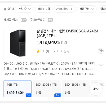
총
20
개
인기순
배송비포함
가격대검색
상품구분
결과
상세옵션펼침
쿠팡와우할인
설치 환경·지역에 따라
삼성전자 데스크탑5 DM500SCA-A24BA
닫
배송·설치비가 달라집니다.
(4GB, 1TB)
기
1,419,840
원
(1몰)
상
5.0
(
1)
20.07. 등록
관
별
품
심
점
리
G6400
/
UHD 610
/
(인텔) H470
/
윈도우10
/
270W
/
인텔
/
펜티엄
/
펜티
뷰
엄 골드
/
코멧레이크S
/
DDR4
/
4GB
/
HDD:1TB
/
DVD 레코더
/
INTEL
/
1
정
Gbps 유선
/
802.11ax(Wi-Fi 6) 무선
/
블루투스
/
HDMI
/
D-SUB
/
USB3.x
보
펼
5Gbps
/
USB C타입 5Gbps
/
파워서플라이
/
슬림
/
7.55kg
/
용도: 사무/인강
치
용
4GB, 1TB
SSD 120GB + 1TB
SSD 128GB + 1TB
SSD 250G
기
더보기
1,419,840
단종
단종
단종
원
1위
2위