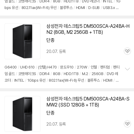
엄 골드
/
코멧레이크S
/
DDR4
/
8GB
/
HDD:1TB
/
DVD 레코더
/
INTEL
/
1G
정
bps 유선
/
802.11ax(Wi-Fi 6) 무선
/
블루투스
/
HDMI
/
D-SUB
/
USB3.x 5
보
펼
Gbps
/
USB C타입 5Gbps
/
슬림
/
7.55kg
/
용도: 사무/인강용
/
구성변경상품
치
기
삼성전자 데스크탑5 DM500SCA-A24BA-H
N2 (8GB, M2 256GB + 1TB)
단종
20.07. 등록
관
심
G6400
/
UHD 610
/
(인텔) H470
/
윈도우10
/
270W
/
인텔
/
펜티엄
/
펜티
엄 골드
/
코멧레이크S
/
DDR4
/
8GB
/
HDD:1TB
/
M.2
/
256GB
/
DVD 레
정
코더
/
INTEL
/
1Gbps 유선
/
802.11ax(Wi-Fi 6) 무선
/
블루투스
/
HDMI
/
D-
보
펼
SUB
/
USB3.x 5Gbps
/
USB C타입 5Gbps
/
슬림
/
7.55kg
/
용도: 사무/인강
치
용
/
구성변경상품
기
삼성전자 데스크탑5 DM500SCA-A24BA-S
MW2 (SSD 128GB + 1TB)
단종
20.07. 등록
관
심