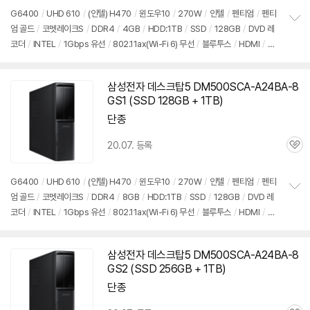
G6400
/
UHD 610
/
(인텔) H470
/
윈도우10
/
270W
/
인텔
/
펜티엄
/
펜티
엄 골드
/
코멧레이크S
/
DDR4
/
4GB
/
HDD:1TB
/
SSD
/
128GB
/
DVD 레
정
코더
/
INTEL
/
1Gbps 유선
/
802.11ax(Wi-Fi 6) 무선
/
블루투스
/
HDMI
/
D-
보
펼
SUB
/
USB3.x 5Gbps
/
USB C타입 5Gbps
/
슬림
/
7.55kg
/
용도: 사무/인강
치
용
/
구성변경상품
기
삼성전자 데스크탑5 DM500SCA-A24BA-8
GS1 (SSD 128GB + 1TB)
단종
20.07. 등록
관
심
G6400
/
UHD 610
/
(인텔) H470
/
윈도우10
/
270W
/
인텔
/
펜티엄
/
펜티
엄 골드
/
코멧레이크S
/
DDR4
/
8GB
/
HDD:1TB
/
SSD
/
128GB
/
DVD 레
정
코더
/
INTEL
/
1Gbps 유선
/
802.11ax(Wi-Fi 6) 무선
/
블루투스
/
HDMI
/
D-
보
펼
SUB
/
USB3.x 5Gbps
/
USB C타입 5Gbps
/
슬림
/
7.55kg
/
용도: 사무/인강
치
용
/
구성변경상품
기
삼성전자 데스크탑5 DM500SCA-A24BA-8
GS2 (SSD 256GB + 1TB)
단종