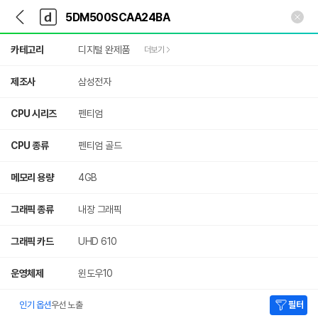
뒤
다
본문 바로가기
다
로
나
나
가
와
와
상
기
메
카테고리
디지털 완제품
더보기
세
인
검
색
제조사
삼성전자
CPU 시리즈
펜티엄
CPU 종류
펜티엄 골드
메모리 용량
4GB
그래픽 종류
내장 그래픽
그래픽 카드
UHD 610
운영체제
윈도우10
인기 옵션
우선 노출
필터