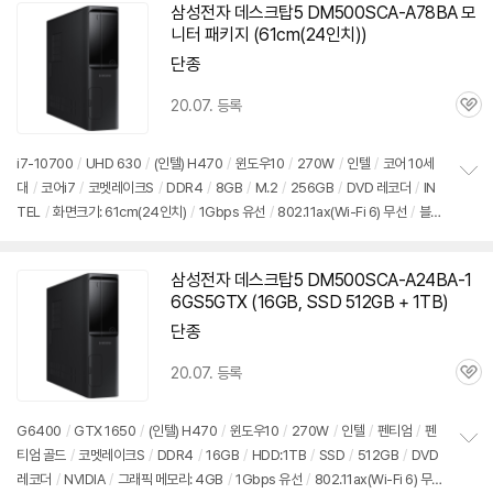
기
삼성전자 데스크탑5 DM500SCA-A78BA 모
니터 패키지 (61cm(24인치))
단종
20.07. 등록
관
심
i7-10700
/
UHD 630
/
(인텔) H470
/
윈도우10
/
270W
/
인텔
/
코어 10세
대
/
코어i7
/
코멧레이크S
/
DDR4
/
8GB
/
M.2
/
256GB
/
DVD 레코더
/
IN
정
TEL
/
화면크기: 61cm(24인치)
/
1Gbps 유선
/
802.11ax(Wi-Fi 6) 무선
/
블루
보
펼
투스
/
HDMI
/
DVI
/
D-SUB
/
USB3.x 5Gbps
/
USB C타입 5Gbps
/
슬림
/
치
7.55kg
/
용도: 사무/인강용
기
삼성전자 데스크탑5 DM500SCA-A24BA-1
6GS5GTX (16GB, SSD 512GB + 1TB)
단종
20.07. 등록
관
심
G6400
/
GTX 1650
/
(인텔) H470
/
윈도우10
/
270W
/
인텔
/
펜티엄
/
펜
티엄 골드
/
코멧레이크S
/
DDR4
/
16GB
/
HDD:1TB
/
SSD
/
512GB
/
DVD
정
레코더
/
NVIDIA
/
그래픽 메모리: 4GB
/
1Gbps 유선
/
802.11ax(Wi-Fi 6) 무
보