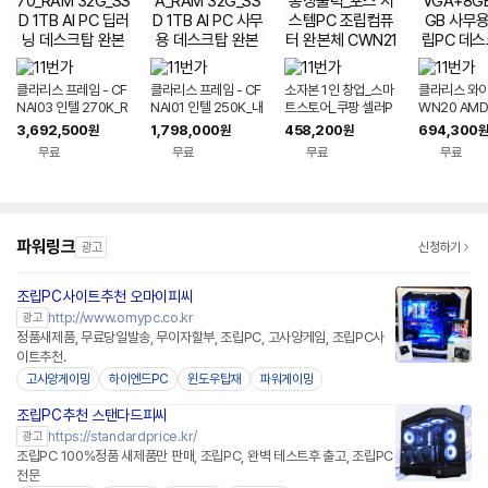
클라리스 프레임 - CF
클라리스 프레임 - CF
소자본 1인 창업_스마
클라리스 와이즈
NAI03 인텔 270K_R
NAI01 인텔 250K_내
트스토어_쿠팡 셀러P
WN20 AMD
TX 5070_RAM 32
장VGA_RAM 32G_
C_택배 송장출력_포
GT+내장VG
3,692,500
1,798,000
458,200
694,300
원
원
원
원
G_SSD 1TB AI PC
SSD 1TB AI PC 사무
스 시스템PC 조립컴퓨
+256GB 
무료
무료
무료
무료
딥러닝 데스크탑 완본
용 데스크탑 완본체 조
터 완본체 CWN21
조립PC 데스
체 조립PC
립PC
컴퓨터 완본
파워링크
광고
신청하기
조립PC사이트추천 오마이피씨
http://www.omypc.co.kr
광고
정품새제품, 무료당일발송, 무이자할부, 조립PC, 고사양게임, 조립PC사
이트추천.
고사양게이밍
하이엔드PC
윈도우탑재
파워게이밍
조립PC추천 스탠다드피씨
https://standardprice.kr/
광고
조립PC 100%정품 새제품만 판매, 조립PC, 완벽 테스트후 출고, 조립PC
전문