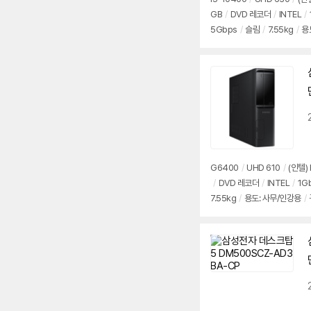
GB
/
DVD 레코더
/
INTEL
/
5Gbps
/
슬림
/
7.55kg
/
용
G6400
/
UHD 610
/
(인텔)
/
DVD 레코더
/
INTEL
/
1G
7.55kg
/
용도: 사무/인강용
/