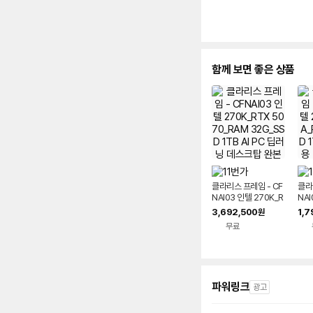
함께 보면 좋은 상품
클라리스 프레임 - CF
클라
NAI03 인텔 270K_R
NAI
TX 5070_RAM 32
장V
3,692,500
1,7
원
G_SSD 1TB AI PC
SSD
무료
딥러닝 데스크탑 완본
용 
체 조립PC
립P
파워링크
광고