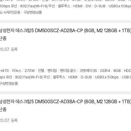
1Gbps 유선
/
802.11ax(Wi-Fi 6) 무선
/
블루투스
/
HDMI
/
DVI
/
D-SUB
/
USB3.x 5Gbp
도: 사무/인강용
/
구성변경상품
삼성전자 데스크탑5 DM500SCZ-AD2BA-CP (8GB, M2 128GB + 1TB
단종
20.07. 등록
 H470
/
리눅스
/
270W
/
인텔
/
펜티엄
/
펜티엄 골드
/
코멧레이크S
/
DDR4
/
8GB
/
HDD
bps 유선
/
802.11ax(Wi-Fi 6) 무선
/
블루투스
/
HDMI
/
D-SUB
/
USB3.x 5Gbps
/
USB 
구성변경상품
삼성전자 데스크탑5 DM500SCZ-AD3BA-CP (8GB, M2 128GB + 1TB
단종
20.07. 등록