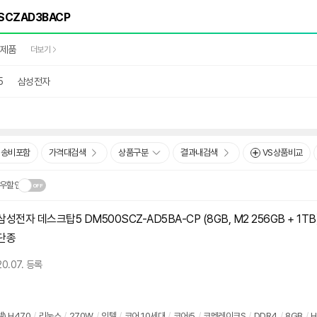
완제품
더보기
5
삼성전자
배송비포함
가격대검색
상품구분
결과내검색
VS상품비교
우할인
삼성전자 데스크탑5 DM500SCZ-AD5BA-CP (8GB, M2 256GB + 1TB
닫
.
단종
기
20.07. 등록
텔) H470
/
리눅스
/
270W
/
인텔
/
코어 10세대
/
코어i5
/
코멧레이크S
/
DDR4
/
8GB
/
H