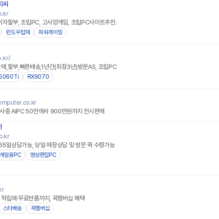
피씨
.kr
자할부, 조립PC, 고사양게임, 조립PC사이트추천.
윈도우탑재
파워게이밍
.kr/
,할부,빠른배송,1년간(최장3년)방문AS, 조립PC
5060Ti
RX9070
omputer.co.kr
사중 AIPC 50만에서 900만원까지 전시판매
터
o.kr
65일상담가능, 당일 매장상담 및 방문 퀵 수령가능
게임용PC
영상편집PC
kr
% 적립에 무료반품까지, 꼭멤버십 혜택
스타배송
꼭멤버십