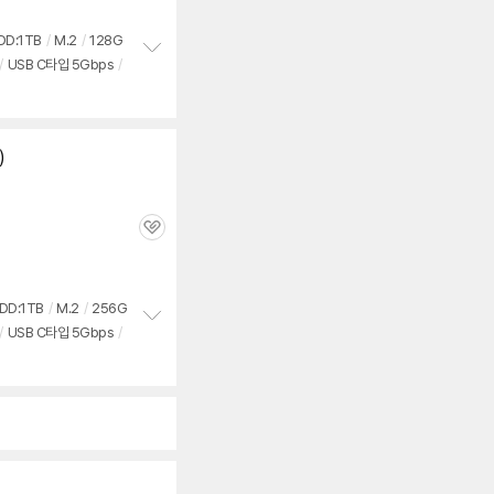
DD:1TB
/
M.2
/
128G
/
USB C타입 5Gbps
/
정
보
펼
치
기
)
관
심
DD:1TB
/
M.2
/
256G
/
USB C타입 5Gbps
/
정
보
펼
치
기