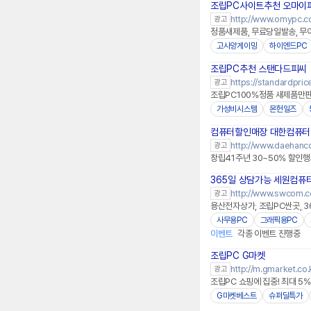
조립PC사이트추천 오마이
http://www.omypc.co
광고
정품새제품, 무료당일발송, 무이
고사양게이밍
하이엔드PC
조립PC추천 스탠다드피씨
https://standardprice
광고
조립PC100%정품 새제품만판매
가성비시스템
몬헌일즈
컴퓨터할인매장 대한컴퓨터
http://www.daehanc
광고
창립41주년 30~50% 할인행
365일 상담가능 세원컴퓨
http://www.swcom.c
광고
용산전자상가, 조립PC싼곳, 3
사무용PC
그래픽용PC
이벤트
각종 이벤트 진행중
조립PC G마켓
http://m.gmarket.co.
광고
조립PC 쇼핑에 집중! 최대 5
G마켓베스트
슈퍼딜특가