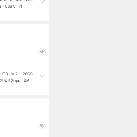
s
/
USB C타입
정
보
펼
치
기
)
관
심
:1TB
/
M.2
/
128GB
C타입 5Gbps
/
슬림
/
정
보
펼
치
기
)
관
심