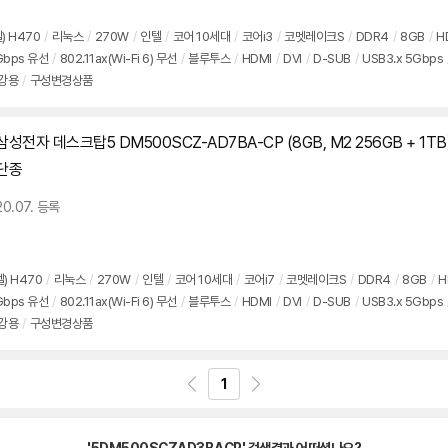
) H470
/
리눅스
/
270W
/
인텔
/
코어 10세대
/
코어i3
/
코멧레이크S
/
DDR4
/
8GB
/
H
Gbps 유선
/
802.11ax(Wi-Fi 6) 무선
/
블루투스
/
HDMI
/
DVI
/
D-SUB
/
USB3.x 5Gbps
인강용
/
구성변경상품
삼성전자 데스크탑5 DM500SCZ-AD7BA-CP (8GB, M2 256GB + 1TB
단종
20.07. 등록
텔) H470
/
리눅스
/
270W
/
인텔
/
코어 10세대
/
코어i7
/
코멧레이크S
/
DDR4
/
8GB
/
H
Gbps 유선
/
802.11ax(Wi-Fi 6) 무선
/
블루투스
/
HDMI
/
DVI
/
D-SUB
/
USB3.x 5Gbps
인강용
/
구성변경상품
1