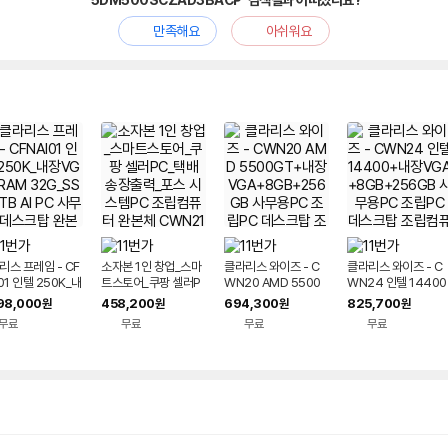
'5DM500SCZAD3BACP' 검색결과 어떠셨나요?
만족해요
아쉬워요
리스 프레임 - CF
소자본 1인 창업_스마
클라리스 와이즈 - C
클라리스 와이즈 - C
01 인텔 250K_내
트스토어_쿠팡 셀러P
WN20 AMD 5500
WN24 인텔 14400
GA_RAM 32G_
C_택배 송장출력_포
GT+내장VGA+8GB
+내장VGA+8GB+2
98,000
458,200
694,300
825,700
원
원
원
원
 1TB AI PC 사무
스 시스템PC 조립컴퓨
+256GB 사무용PC
56GB 사무용PC 조
무료
무료
무료
무료
데스크탑 완본체 조
터 완본체 CWN21
조립PC 데스크탑 조립
립PC 데스크탑 조립
C
컴퓨터 완본체
퓨터 완본체