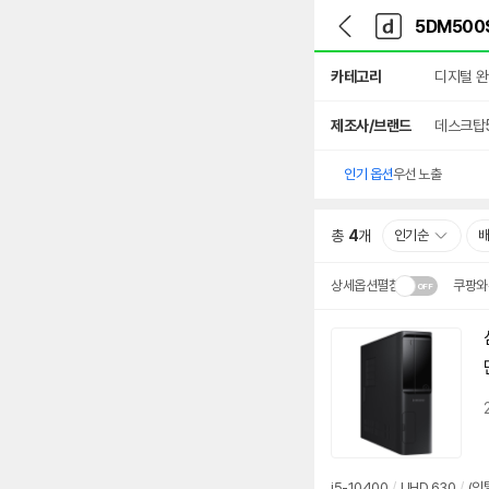
뒤
다
본문 바로가기
다
로
나
나
가
와
와
상
기
메
카테고리
디지털 
세
인
검
색
제조사/브랜드
데스크탑
인기 옵션
우선 노출
총
4
개
인기순
상세옵션펼침
쿠팡와
설치 환경·지역에 따라
배송·설치비가 달라집니다
i5-10400
/
UHD 630
/
(인