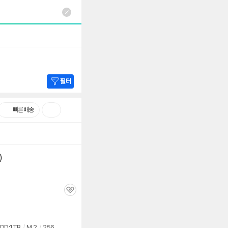
필터
빠른배송
)
관
심
DD:1TB
/
M.2
/
256