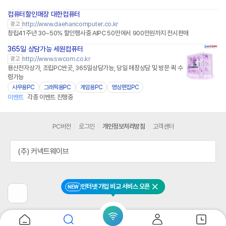
컴퓨터할인매장 대한컴퓨터
http://www.daehancomputer.co.kr
광고
창립41주년 30~50% 할인행사중 AIPC 50만에서 900만원까지 전시판매
365일 상담가능 세원컴퓨터
http://www.swcom.co.kr
광고
용산전자상가, 조립PC싼곳, 365일상담가능, 당일 매장상담 및 방문 퀵 수
령가능
사무용PC
그래픽용PC
게임용PC
영상편집PC
이벤트
각종 이벤트 진행중
PC버전
로그인
개인정보처리방침
고객센터
(주) 커넥트웨이브
인터넷 가입 비교 서비스 오픈
NEW
닫기
이
전
페
이
지