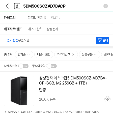
뒤
다
본문 바로가기
다
로
나
나
가
와
와
상
기
메
카테고리
디지털 완제품
더보기
세
인
검
색
제조사/브랜드
데스크탑5
삼성전자
인기 옵션
우선 노출
필터
총
1
개
인기순
배송비포함
가격대검색
상품구분
결과내
상세옵션펼침
쿠팡와우할인
설치 환경·지역에 따라
삼성전자 데스크탑5 DM500SCZ-AD7BA-
닫
배송·설치비가 달라집니다.
CP (8GB, M2 256GB + 1TB)
기
단종
20.07. 등록
관
심
i7-10700
/
UHD 630
/
(인텔) H470
/
리눅스
/
270W
/
인텔
/
코어 10세대