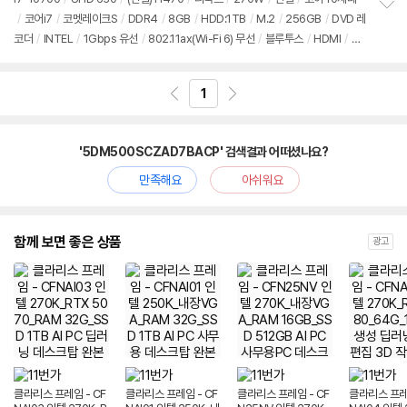
/
코어i7
/
코멧레이크S
/
DDR4
/
8GB
/
HDD:1TB
/
M.2
/
256GB
/
DVD 레
정
코더
/
INTEL
/
1Gbps 유선
/
802.11ax(Wi-Fi 6) 무선
/
블루투스
/
HDMI
/
DV
보
펼
I
/
D-SUB
/
USB3.x 5Gbps
/
USB C타입 5Gbps
/
슬림
/
7.55kg
/
용도: 사
치
무/인강용
/
구성변경상품
기
1
'5DM500SCZAD7BACP' 검색결과 어떠셨나요?
만족해요
아쉬워요
함께 보면 좋은 상품
광고
클라리스 프레임 - CF
클라리스 프레임 - CF
클라리스 프레임 - CF
클라리스 프레임