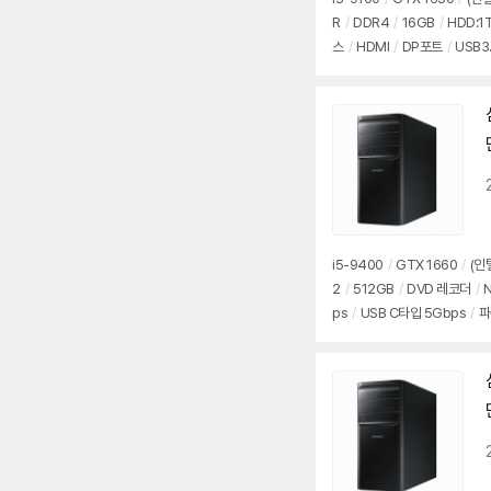
R
/
DDR4
/
16GB
/
HDD:1
스
/
HDMI
/
DP포트
/
USB3
i5-9400
/
GTX 1660
/
(인
2
/
512GB
/
DVD 레코더
/
N
ps
/
USB C타입 5Gbps
/
파