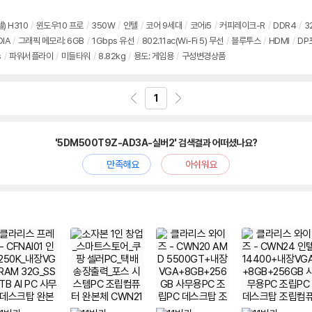
텔) H310
/
윈도우10 프로
/
350W
/
인텔
/
코어 9세대
/
코어i5
/
커피레이크-R
/
DDR4
/
3
DIA
/
그래픽 메모리: 6GB
/
1Gbps 유선
/
802.11ac(Wi-Fi 5) 무선
/
블루투스
/
HDMI
/
DP
s
/
파워서플라이
/
미들타워
/
8.82kg
/
용도: 게임용
/
구성변경상품
1
'5DM500T9Z-AD3A-실버2' 검색결과 어떠셨나요?
만족해요
아쉬워요