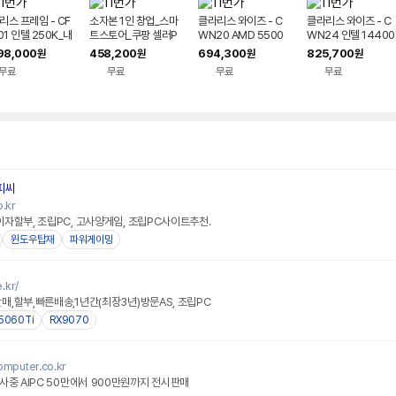
리스 프레임 - CF
소자본 1인 창업_스마
클라리스 와이즈 - C
클라리스 와이즈 - C
01 인텔 250K_내
트스토어_쿠팡 셀러P
WN20 AMD 5500
WN24 인텔 14400
GA_RAM 32G_
C_택배 송장출력_포
GT+내장VGA+8GB
+내장VGA+8GB+2
98,000
458,200
694,300
825,700
원
원
원
원
 1TB AI PC 사무
스 시스템PC 조립컴퓨
+256GB 사무용PC
56GB 사무용PC 조
무료
무료
무료
무료
데스크탑 완본체 조
터 완본체 CWN21
조립PC 데스크탑 조립
립PC 데스크탑 조립
C
컴퓨터 완본체
퓨터 완본체
피씨
.kr
자할부, 조립PC, 고사양게임, 조립PC사이트추천.
윈도우탑재
파워게이밍
.kr/
,할부,빠른배송,1년간(최장3년)방문AS, 조립PC
5060Ti
RX9070
omputer.co.kr
사중 AIPC 50만에서 900만원까지 전시판매