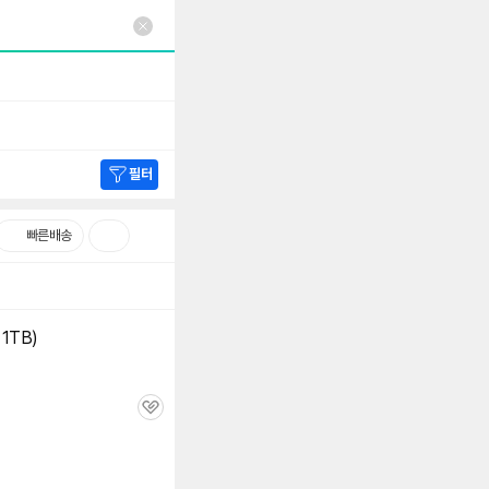
필터
빠른배송
 1TB)
관
심