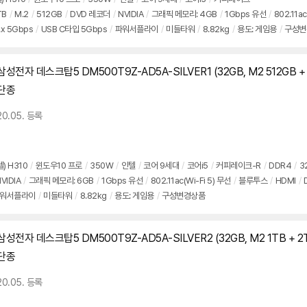
TB
/
M.2
/
512GB
/
DVD 레코더
/
NVIDIA
/
그래픽 메모리: 4GB
/
1Gbps 유선
/
802.11ac
.x 5Gbps
/
USB C타입 5Gbps
/
파워서플라이
/
미들타워
/
8.82kg
/
용도: 게임용
/
구성변
삼성전자 데스크탑5 DM500T9Z-AD5A-SILVER1 (32GB, M2 512GB 
단종
20.05. 등록
텔) H310
/
윈도우10 프로
/
350W
/
인텔
/
코어 9세대
/
코어i5
/
커피레이크-R
/
DDR4
/
3
VIDIA
/
그래픽 메모리: 6GB
/
1Gbps 유선
/
802.11ac(Wi-Fi 5) 무선
/
블루투스
/
HDMI
/
워서플라이
/
미들타워
/
8.82kg
/
용도: 게임용
/
구성변경상품
삼성전자 데스크탑5 DM500T9Z-AD5A-SILVER
2
(32GB, M2 1TB +
2
단종
20.05. 등록