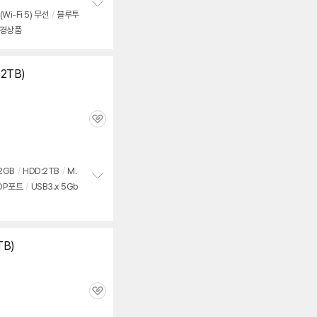
(Wi-Fi 5) 무선
/
블루투
정
경상품
보
펼
치
기
+
2
TB)
관
심
2GB
/
HDD:
2
TB
/
M.
DP포트
/
USB3.x 5Gb
정
보
펼
치
기
TB)
관
심