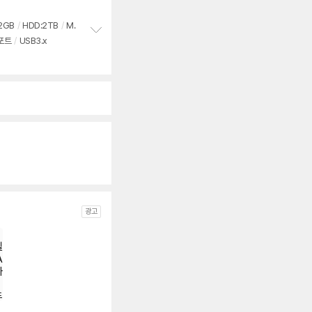
2GB
/
HDD:
2
TB
/
M.
포트
/
USB3.x
정
보
펼
치
기
광고