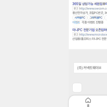
365일 상담가능 세원컴퓨
http://www.swcom.c
광고
용산전자상가, 조립PC싼곳, 3
사무용PC
그래픽용PC
이벤트
각종 이벤트 진행중
미니PC 전문기업 오존컴퍼
http://www.microbox
광고
산업용/홈오피스 미니PC 전문 
(주) 커넥트웨이브
이
전
페
이
지
홈
로