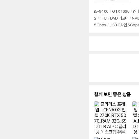
i5-9400
/
GTX 1660
/
(인
2
/
1TB
/
DVD 레코더
/
NVI
5Gbps
/
USB C타입 5Gbp
함께 보면 좋은 상품