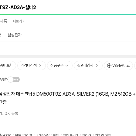
완제품
더보기
5
삼성전자
송비포함
가격대검색
상품구분
결과내검색
VS상품비교
우할인
삼성전자 데스크탑5 DM500T9Z-AD3A-SILVER
2
(16GB, M2 512GB +
닫
.
단종
기
20.07. 등록
) H310
/
윈도우10 프로
/
350W
/
인텔
/
코어 9세대
/
코어i3
/
커피레이크-