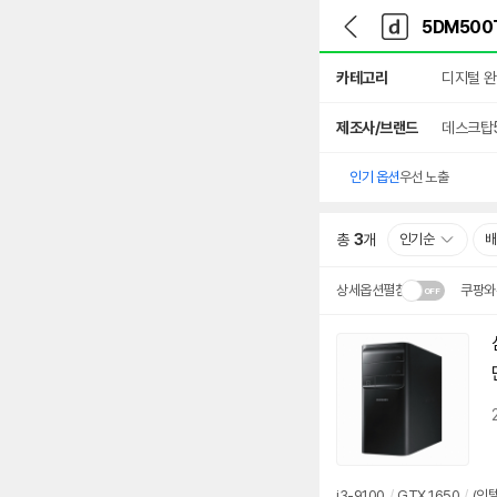
뒤
다
본문 바로가기
다
로
나
나
가
와
와
상
기
메
카테고리
디지털 
세
인
검
색
제조사/브랜드
데스크탑
인기 옵션
우선 노출
총
3
개
인기순
배
상세옵션펼침
쿠팡와
설치 환경·지역에 따라
배송·설치비가 달라집니다
i3-9100
/
GTX 1650
/
(인텔