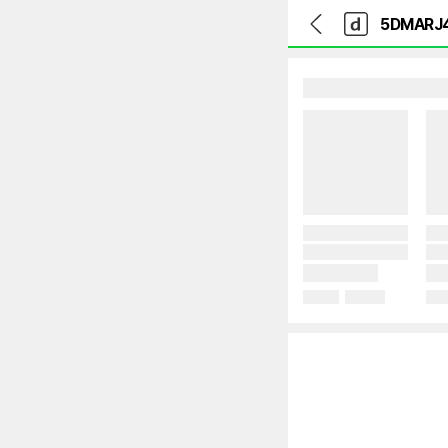
뒤
다
본문 바로가기
다
로
나
나
가
와
와
기
메
인