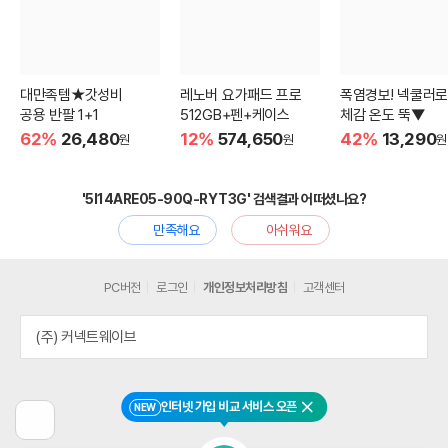
대만족템★갓성비
레노버 요가패드 프로
폭염경보! 넥쿨러로
공용 반팔 1+1
512GB+펜+케이스
체감 온도 뚝▼
62%
26,480
12%
574,650
42%
13,290
원
원
원
'5I14ARE05-90Q-RYT3G' 검색결과 어떠셨나요?
만족해요
아쉬워요
PC버전
로그인
개인정보처리방침
고객센터
(주) 커넥트웨이브
인터넷 가입 비교 서비스 오픈
NEW
닫기
이
전