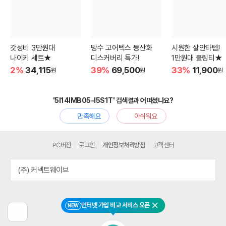
갓성비 3만원대
방수 고어텍스 등산화
시원한 살안타템!
나이키 세트★
디스커버리 특가!
1만원대 쿨링티★
2%
34,115
39%
69,500
33%
11,900
원
원
원
'5I14IMB05-I5S1T' 검색결과 어떠셨나요?
만족해요
아쉬워요
PC버전
로그인
개인정보처리방침
고객센터
(주) 커넥트웨이브
인터넷 가입 비교 서비스 오픈
NEW
닫기
이
전