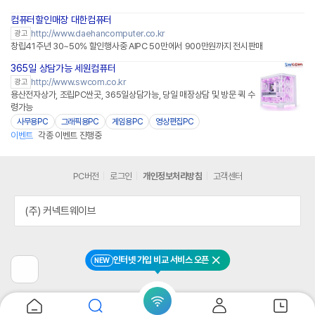
컴퓨터할인매장 대한컴퓨터
http://www.daehancomputer.co.kr
광고
창립41주년 30~50% 할인행사중 AIPC 50만에서 900만원까지 전시판매
365일 상담가능 세원컴퓨터
http://www.swcom.co.kr
광고
용산전자상가, 조립PC싼곳, 365일상담가능, 당일 매장상담 및 방문 퀵 수
령가능
사무용PC
그래픽용PC
게임용PC
영상편집PC
이벤트
각종 이벤트 진행중
PC버전
로그인
개인정보처리방침
고객센터
(주) 커넥트웨이브
인터넷 가입 비교 서비스 오픈
NEW
닫기
이
전
페
이
지