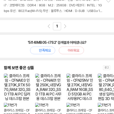
i7
/
코멧레이크S
/
DDR4
/
8GB
/
M.2
/
256GB
/
DVD 레코더
/
INTEL
/
1G
정
bps 유선
/
802.11ac(Wi-Fi 5) 무선
/
블루투스
/
HDMI
/
D-SUB
/
USB3.x 10
보
펼
Gbps
/
USB3.x 5Gbps
/
USB C타입 5Gbps
/
파워서플라이
/
슬
치
림
/
5.4kg
/
용도: 사무/인강용
/
구성변경상품
기
1
'5I14IMB05-I7S2' 검색결과 어떠셨나요?
만족해요
아쉬워요
함께 보면 좋은 상품
광고
클라리스 프레임 - CF
클라리스 프레임 - CF
클라리스 프레임 - CF
클라리스 프레임