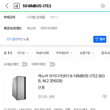
뒤
다
본문 바로가기
다
로
나
나
가
와
와
상
기
메
카테고리
디지털 완제품
더보기
세
인
검
색
제조사/브랜드
레노버
아이디어센터
인기 옵션
우선 노출
필터
총
1
개
인기순
배송비포함
가격대검색
상품구분
결과내
상세옵션펼침
쿠팡와우할인
설치 환경·지역에 따라
레노버 아이디어센터 5i 14IMB05-I7S2 (8G
닫
배송·설치비가 달라집니다.
B, M.2 256GB)
기
단종
20.09. 등록
관
심
i7-10700
/
UHD 630
/
윈도우10 프로
/
380W
/
인텔
/
코어 10세대
/
코어