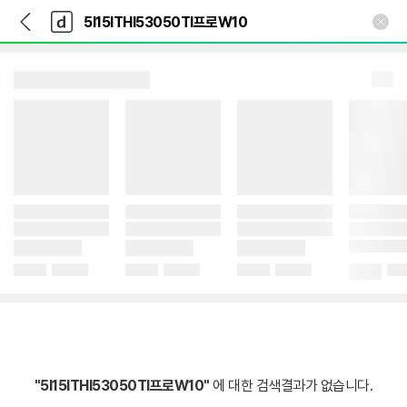
뒤
다
본문 바로가기
다
로
나
나
가
와
와
기
메
인
"5I15ITHI53050TI프로W10"
에 대한 검색결과가 없습니다.