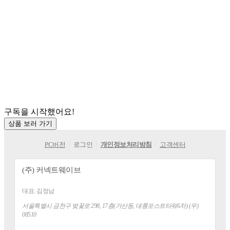
구독을 시작했어요!
상품 보러 가기
PC버전
로그인
개인정보처리방침
고객센터
(주) 커넥트웨이브
대표:
김정남
주소
서울특별시 금천구 벚꽃로 298, 17층(가산동, 대륭포스트타워6차) (우)
08510