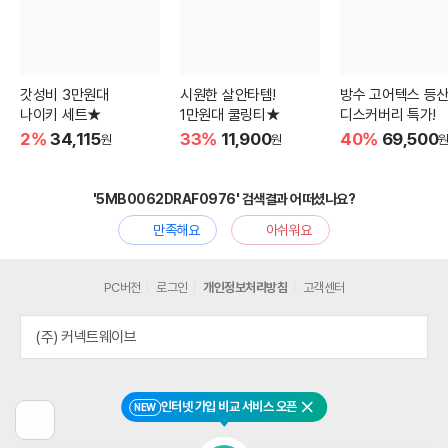
갓성비 3만원대
시원한 살안타템!
방수 고어텍스 등
나이키 세트★
1만원대 쿨링티★
디스커버리 특가!
2%
34,115
33%
11,900
40%
69,500
원
원
'5MB0062DRAF0976' 검색결과 어떠셨나요?
만족해요
아쉬워요
PC버전
로그인
개인정보처리방침
고객센터
(주) 커넥트웨이브
인터넷 가입 비교 서비스 오픈
NEW
닫기
이
전