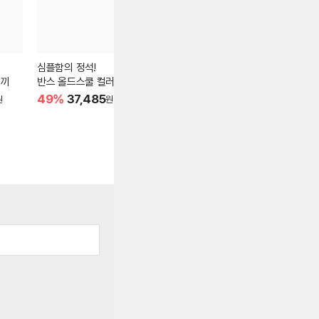
심플함의 정석!
코카콜라 신상품 레몬라
★폭염 대비
조끼
반스 올드스쿨 컬러 띠어
임★
식염포도당 1
리
상큼함을 더했어요!
49%
37,485
45%
14,800
77%
2,25
원
원
원