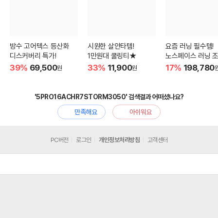
방수 고어텍스 등산화
시원한 살안타템!
요즘 러닝 필수템!
디스커버리 특가!
1만원대 쿨링티★
노스페이스 러닝 
39%
69,500
33%
11,900
17%
198,780
원
원
'5PRO16ACHR7STORM3050' 검색결과 어떠셨나요?
만족해요
아쉬워요
PC버전
로그인
개인정보처리방침
고객센터