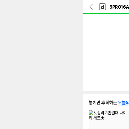
뒤
다
본문 바로가기
다
로
나
나
가
와
와
기
메
인
놓치면 후회하는
오늘의