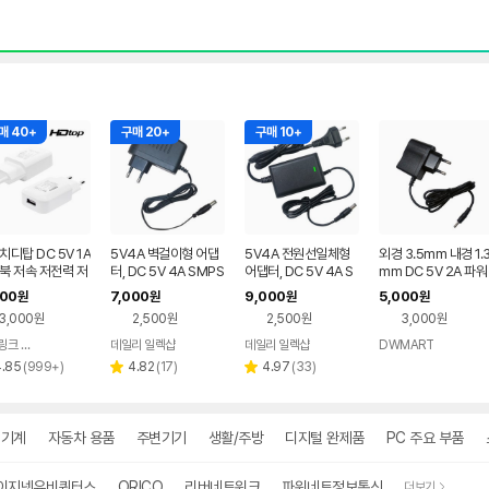
매 40+
구매 20+
구매 10+
치디탑 DC 5V 1A
5V4A 벽걸이형 어댑
5V4A 전원선일체형
외경 3.5mm 내경 1.
북 저속 저전력 저
터, DC 5V 4A SMPS
어댑터, DC 5V 4A S
mm DC 5V 2A 파워
 스마트기기 USB
아답터,직류전원장치
MPS 아답터, 직류전
전원 아답터 케이블 
400
7,000
9,000
5,000
원
원
원
원
터 충전기
원장치
전선
3,000원
2,500원
2,500원
3,000원
마하링크 공식스토어
데일리 일렉샵
데일리 일렉샵
DWMART
네이버
리
페이
리
리
4.85
(
999+
)
4.82
(
17
)
4.97
(
33
)
별
별
뷰
뷰
뷰
점
점
수
수
수
업기계
자동차 용품
주변기기
생활/주방
디지털 완제품
PC 주요 부품
이지넷유비쿼터스
ORICO
리버네트워크
파워네트정보통신
더보기