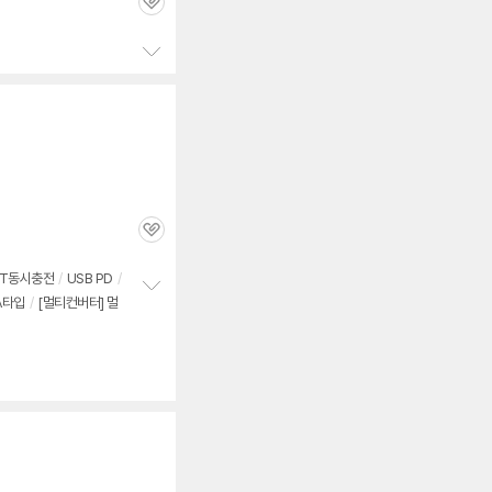
관
심
정
보
펼
치
기
관
심
ST동시충전
/
USB PD
/
A타입
/
[멀티컨버터] 멀
정
보
펼
치
기