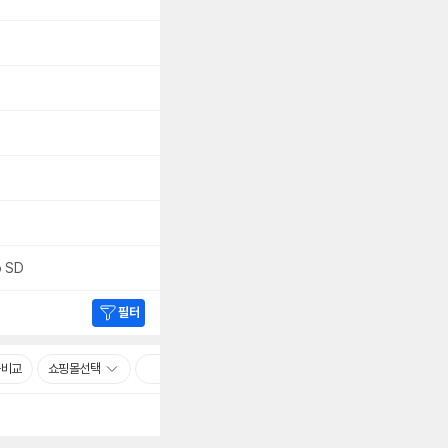
o SD
필터
품비교
쇼핑몰선택
빠른배송