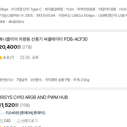
의
품
점
견
리
5Gbps
/
PC연결 단자: Type C
/
케이블일체형
/
11cm
/
외부
전원
겸용
/
어댑터미포함
/
HO
뷰
기능] USB허브 수: 3포트
/
최대
5V
/0.9A
/
지원속도: USB3.x 5Gbps
/
USB확장단자: USB 
DMI
/
4K@30Hz
애니클리어 차량용 선풍기 써큘레이터 PDB-ACF30
20,400
원
(27몰)
상
4.9
(
7)
22.05. 등록
별
품
점
리
뷰
용
전원
:
5V
/
7엽날개
/
3단풍속
/
거치형태: 송풍구형
/
무게: 230g
3RSYS CH10 ARGB AND PWM HUB
11,520
원
(76몰)
11,040원 [롯데ON] 롯데카드
240
브랜드로그
상