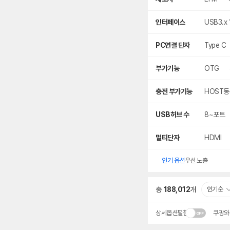
인터페이스
USB3.x 
PC연결 단자
Type C
부가기능
OTG
충전 부가기능
HOST
USB허브 수
8~포트
멀티단자
HDMI
인기 옵션
우선 노출
총
188,012
개
인기순
상세옵션펼침
쿠팡와