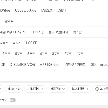
10Gbps
USB3.x 5Gbps
USB2.0
USB1.1
Type A
개별ON/OFF스위치
LED표시등
플러그앤플레이
핫스왑
동시충전
퀵차지
USB PD
7포트
6포트
5포트
4포트
3포트
2포트
1포트
DP
D-Sub(RGB/VGA)
스테레오3.5mm
이더넷(기가비트)
SD
micr
배송비포함
가격대검색
상품구분
결과내검색
VS상
우할인