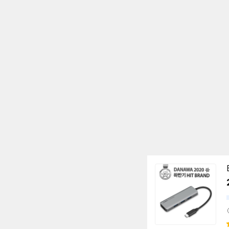
동
영
상