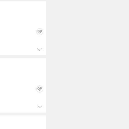
관
심
정
보
펼
치
기
관
심
정
보
펼
치