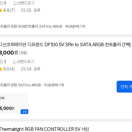
8
브랜드로그
상
상
4.9
(
7)
25.05. 등록
품
별
의
품
점
견
리
트롤러 유형: RGB컨트롤러, SATA to ARGB
/
RGB분배: 1개
뷰
다산코퍼레이션 디프렌드 DF100
5V
3Pin to SATA ARGB 컨트롤러 (1팩)
3,000
원
(4몰)
3
브랜드로그
상
상
5.0
(
4)
25.04. 등록
품
별
의
품
점
견
리
트롤러 유형: SATA to ARGB
/
RGB분배: 1개
단위 가
뷰
0팩
5,000
원
2위
Thermalright RGB FAN CONTROLLER
5V
서린