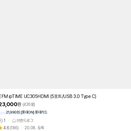
EFM ipTIME UC305HDMI (5포트/USB 3.0 Type C)
23,000
원
(426몰)
21,990원 [롯데ON] 롯데카드
1
브랜드로그
상
상
4.6
(
186)
20.08. 등록
품
별