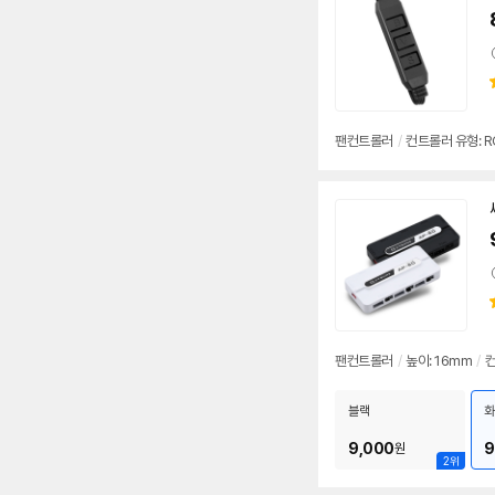
팬컨트롤러
/
컨트롤러 유형: RG
팬컨트롤러
/
높이: 16mm
/
컨
블랙
화
9,000
9
원
2위