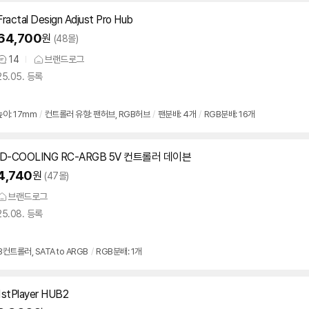
Fractal Design Adjust Pro Hub
64,700
원
(48몰)
14
브랜드로그
상
25.05. 등록
품
의
견
높이: 17mm
/
컨트롤러 유형: 팬허브, RGB허브
/
팬분배: 4개
/
RGB분배: 16개
ID-COOLING RC-ARGB
5V
컨트롤러 데이븐
4,740
원
(47몰)
브랜드로그
25.08. 등록
컨트롤러, SATA to ARGB
/
RGB분배: 1개
1stPlayer HUB2