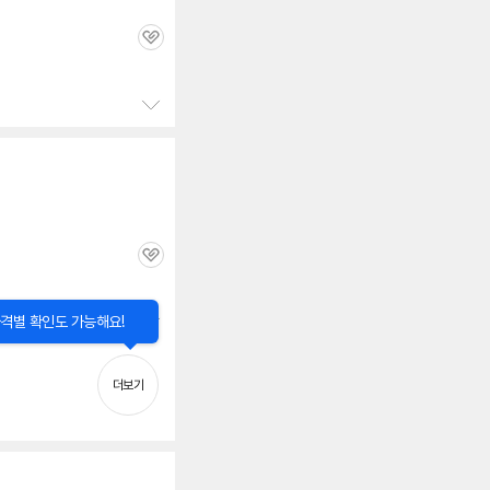
관
심
정
보
펼
치
기
관
심
닫
격별 확인도 가능해요!
기
정
보
펼
더보기
치
기