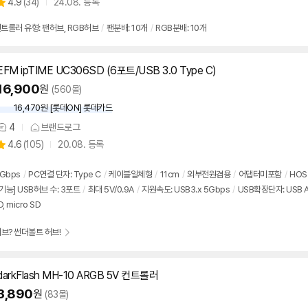
상
4.9
(
34)
24.08. 등록
품
별
의
품
점
견
트롤러 유형: 팬허브, RGB허브
/
팬분배: 10개
/
RGB분배: 10개
리
뷰
EFM ipTIME UC306SD (6포트/USB 3.0 Type C)
16,900
원
(560몰)
16,470원 [롯데ON] 롯데카드
4
브랜드로그
상
상
4.6
(
105)
20.08. 등록
품
별
의
품
점
견
리
5Gbps
/
PC연결 단자: Type C
/
케이블일체형
/
11cm
/
외부
전원
겸용
/
어댑터미포함
/
HO
뷰
기능] USB허브 수: 3포트
/
최대
5V
/0.9A
/
지원속도: USB3.x 5Gbps
/
USB확장단자: USB 
, micro SD
브? 썬더볼트 허브!
darkFlash MH-10 ARGB
5V
컨트롤러
3,890
원
(83몰)