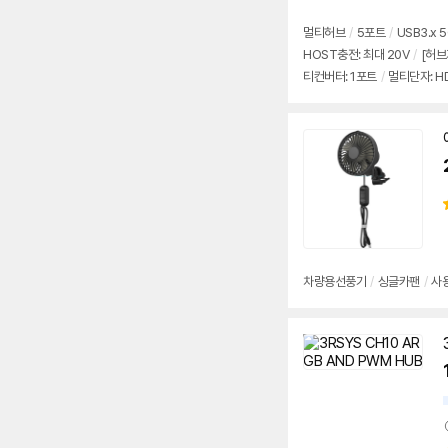
멀티허브
/
5포트
/
USB3.x 
HOST충전: 최대 20V
/
[허브
티컨버터: 1포트
/
멀티단자: H
차량용선풍기
/
싱글카팬
/
사