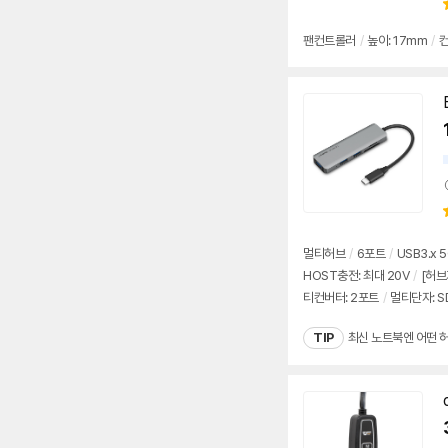
팬컨트롤러
/
높이: 17mm
/
컨
멀티허브
/
6포트
/
USB3.x 
HOST충전: 최대 20V
/
[허브
티컨버터: 2포트
/
멀티단자: SD
TIP
최신 노트북엔 어떤 허