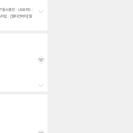
심
ST동시충전
/
USB PD
/
A타입
/
[멀티컨버터] 멀
정
보
펼
치
기
관
심
정
보
펼
치
기