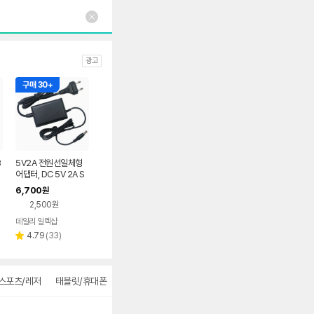
광고
구매 30+
3
5V2A 전원선일체형
어댑터, DC 5V 2A S
충
MPS 직류전원장치 아
6,700
원
답터
2,500원
데일리 일렉샵
리
4.79
(
33
)
별
뷰
점
수
스포츠/레저
태블릿/휴대폰
주방가전
패션잡화
더보기