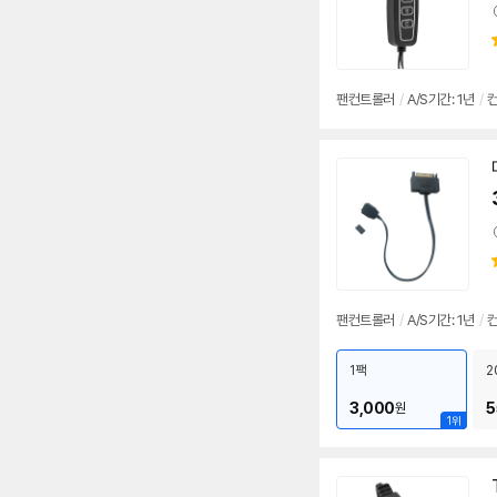
팬컨트롤러
/
A/S기간: 1년
/
컨
팬컨트롤러
/
A/S기간: 1년
/
컨
1팩
2
3,000
5
원
1위