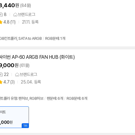
8,440
원
(84몰)
8
브랜드로그
상
상
4.8
(
11)
21.11. 등록
품
별
의
품
점
견
리
B컨트롤러, SATA to ARGB
/
RGB분배: 1개
뷰
싸이번 AP-60 ARGB FAN HUB (화이트)
9,000
원
(61몰)
22
브랜드로그
상
상
4.7
(
3)
25.04. 등록
품
별
의
품
점
견
리
트롤러 유형: 팬허브, RGB허브
/
팬분배: 6개
/
RGB분배: 6개
뷰
이트
,000
원
1위