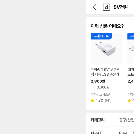
뒤
다
본문 바로가기
다
로
나
나
가
와
와
기
메
인
이런 상품 어때요?
구매 360+
구
마하링크 5V 1A 저전
에이
력 저속 USB 충전기
노트
어댑터 오비원 LX050
전압
2,800
2,
원
100
아답
3,000원
마하링크시스템
리
4.80
(
641
)
별
별
뷰
점
점
수
상
카테고리
공구/산
세
검
색
제조사
EFM