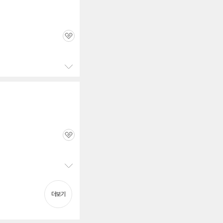
관
심
정
보
펼
치
기
관
심
정
보
펼
더보기
치
기