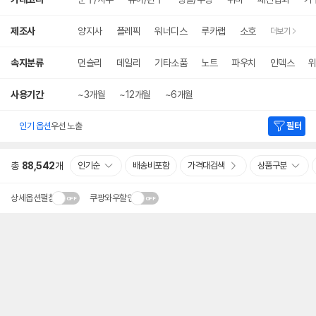
세
검
색
제조사
양지사
플레픽
워너디스
루카랩
소호
더보기
속지분류
먼슬리
데일리
기타소품
노트
파우치
인덱스
사용기간
~3개월
~12개월
~6개월
인기 옵션
우선 노출
필터
총
88,542
개
인기순
배송비포함
가격대검색
상품구분
상세옵션펼침
쿠팡와우할인