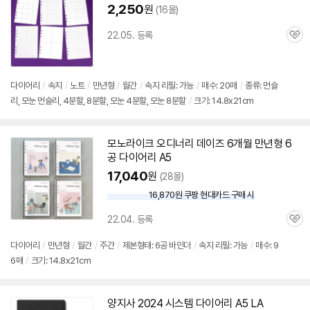
2,250
원
(16몰)
22.05. 등록
관
심
다이어리
/
속지
/
노트
/
만년형
/
월간
/
속지 리필: 가능
/
매수: 20매
/
종류: 먼슬
리, 모눈 먼슬리, 4분할, 8분할, 모눈 4분할, 모눈 8분할
/
크기: 14.8x21cm
모노라이크 오디너리 데이즈 6개월 만년형
6
공
다이어리
A5
17,040
원
(28몰)
16,870원 쿠팡 현대카드 구매 시
와
우
22.04. 등록
할
관
인
심
다이어리
/
만년형
/
월간
/
주간
/
제본형태:
6공
바인더
/
속지 리필: 가능
/
매수: 9
가
6매
/
크기: 14.8x21cm
양지사 2024 시스템
다이어리
A5 LA