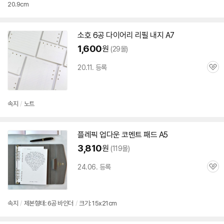
20.9cm
세부정보 열기/접기
소호
6공
다이어리
리필 내지 A7
1,600
원
(29몰)
20.11. 등록
관
심
속지
/
노트
플레픽 업다운 코멘트 패드 A5
3,810
원
(119몰)
24.06. 등록
관
심
속지
/
제본형태:
6공
바인더
/
크기: 15x21cm