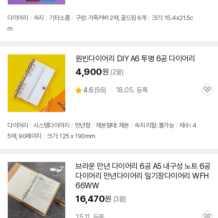
리
뷰
다이어리
/
속지
/
기타소품
/
구성: 가죽커버 2매, 골드링 6개
/
크기: 15.4x21.5c
m
원빈
다이어리
DIY A6 투명
6공
다이어리
4,900
원
(2몰)
상
4.6
(
56)
18.05. 등록
관
별
품
심
점
리
뷰
다이어리
/
시스템
다이어리
/
만년형
/
제본형태: 제본
/
속지 리필: 불가능
/
매수: 4
5매, 90페이지
/
크기: 125 x 190mm
브라운 만년
다이어리
6공
A5 내구성 노트
6공
다이어리
만년
다이어리
일기장
다이어리
WFH
66WW
16,470
원
(3몰)
25.11. 등록