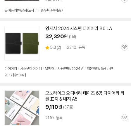
관
심
유아동의류/잡화/도서
/
퍼즐/전자펜/학습기
양지사 2024 시스템
다이어리
B6 LA
32,320
원
(1몰)
상
5.0
(
2)
23.10. 등록
관
별
품
심
점
리
뷰
다이어리
/
시스템
다이어리
/
날짜형
/
사용연도: 2024년
/
제본형태:
6공
바인
더
/
매수: 88매
모노라이크 오디너리 데이즈
6공
다이어리
리
필 표지 & 내지 A5
9,110
원
(37몰)
21.10. 등록
관
심