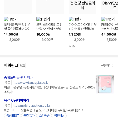
오첵 플랜잇두잇 만년
오첵 스테이모먼트 만
다이어트 다이어리 1부
카드10%+선
형 올인원플래너 다이
년형 A5 인덱스저널
비만수첩 비만클리닉
르에서 쇼팽을
어리
한방수첩 건강 한방클
& Art Diar
14,000
16,000
1,320
44,000
원
원
원
원
리닉
세트
3,000원
3,000원
3,000원
2,500원
리뷰
2
파워링크
광고
신청하기
종합도매몰 팬시피아
http://www.fancypia.co.kr
광고
어린이 문구/완구/팬시/답례품/마켓데이/달란트시장 전문:상시 45-90%
초특가!
옥션
6공다이어리
http://mobile.auction.co.kr
광고
6공다이어리 오늘주문 내일 도착 스타배송! 무제한 무료배송까지
옥션BEST
올킬 특가
스타배송
꼭멤버십