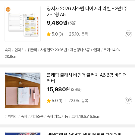
양지사 2026 시스템
다이어리
리필 - 2면1주
가로형 A5
9,480
원
(5몰)
상
5.0
(
3)
25.10. 등록
관
별
품
심
점
리
속지
/
인덱스
/
위클리
/
사용연도: 2026년
/
제본형태:
6공
바인더
/
크기: 14.9x
뷰
20.9cm
플레픽 클래시 바인더 클러치 A6
6공
바인더
커버
15,980
원
(39몰)
상
5.0
(
1)
22.05. 등록
관
별
품
심
점
리
다이어리
/
속지
/
기타소품
/
속지 리필: 가능
/
크기: 19.5x15.5cm
뷰