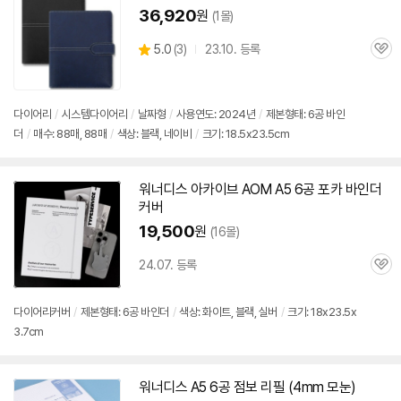
36,920
원
(1몰)
상
5.0
(
3)
23.10. 등록
관
별
품
심
점
리
뷰
다이어리
/
시스템
다이어리
/
날짜형
/
사용연도: 2024년
/
제본형태:
6공
바인
더
/
매수: 88매, 88매
/
색상: 블랙, 네이비
/
크기: 18.5x23.5cm
워너디스 아카이브 AOM A5
6공
포카 바인더
커버
19,500
원
(16몰)
24.07. 등록
관
심
다이어리
커버
/
제본형태:
6공
바인더
/
색상: 화이트, 블랙, 실버
/
크기: 18x23.5x
3.7cm
워너디스 A5
6공
점보 리필 (4mm 모눈)