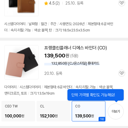
상
4.5
(
2)
25.10. 등록
관
별
품
심
점
리
뷰
시스템
다이어리
/
날짜형
/
월간
/
주간
/
사용연도: 2026년
/
제본형태:
6공
바인
더
/
속지 리필: 가능
/
색상: 블랙, 탄
/
크기: 18.5x23.5x3.5cm
프랭클린플래너 디에스 바인더 (CO)
139,500
원
(5몰)
132,850원 [CJ온스타일] 롯데카드
20.10. 등록
관
심
다이어리
/
시스템
다이어리
/
제본형태:
6공
바인더
/
속지 리필: 가능
/
색상: 블랙,
앤티크로즈, 토프
/
크기: 13.5x19cm
CEO TW
CL
CO
더보기
100,000
152,100
139,500
원
원
원
1위