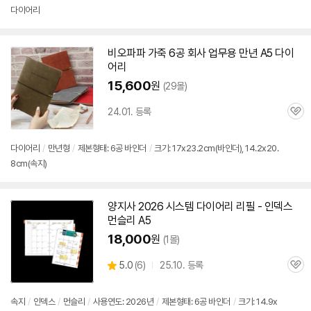
뷰
다이어리
비오파파 가죽
6공
회사 업무용 만년 A5
다이
어리
15,600
원
(29몰)
24.01. 등록
관
심
다이어리
/
만년형
/
제본형태:
6공
바인더
/
크기: 17x23.2cm(바인더), 14.2x20.
8cm(속지)
양지사 2026 시스템
다이어리
리필 - 인덱스
먼슬리 A5
18,000
원
(1몰)
상
5.0
(
6)
25.10. 등록
관
별
품
심
점
리
속지
/
인덱스
/
먼슬리
/
사용연도: 2026년
/
제본형태:
6공
바인더
/
크기: 14.9x
뷰