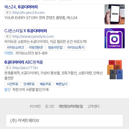
예스24,
6공다이어리
네이버페이
http://m.yes24.com
광고
YOUR EVERY STORY 문화 콘텐츠 플랫폼, 예스24
CJ온스타일 X
6공다이어리
네이버페이
http://www.cjonstyle.com
광고
라이브로 쇼핑하는 6공다이어리, 지금 필요한 순간 바로도착!
라이브쇼위크
리빙전문관
방송라인업
라이브쇼특가
이벤트
라이브쇼위크 8/3-8/9
6공다이어리
ABC판촉물
http://abc777.kr
광고
판촉물제작, 6공다이어리, 가성비 홍보물, 초특가할인, 소량/대량, 단체선
물전문
시안무료
인쇄무료
배송무료
빠른납기
할인
착한가격 수량별 할인가격!
PC버전
로그인
개인정보처리방침
고객센터
(주) 커넥트웨이브