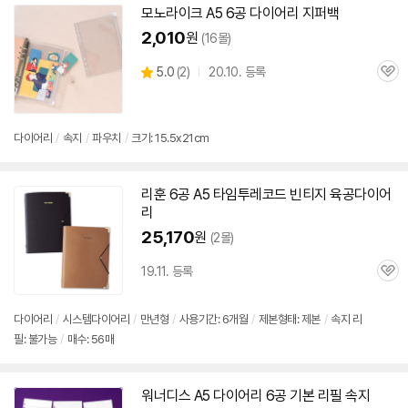
모노라이크 A5
6공
다이어리
지퍼백
2,010
원
(16몰)
상
5.0
(
2)
20.10. 등록
관
별
품
심
점
리
뷰
다이어리
/
속지
/
파우치
/
크기: 15.5x21cm
리훈
6공
A5 타임투레코드 빈티지 육공
다이어
리
25,170
원
(2몰)
19.11. 등록
관
심
다이어리
/
시스템
다이어리
/
만년형
/
사용기간: 6개월
/
제본형태: 제본
/
속지 리
필: 불가능
/
매수: 56매
워너디스 A5
다이어리
6공
기본 리필 속지