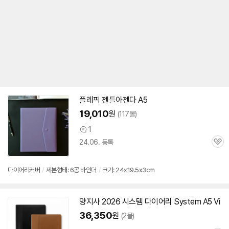
플레픽 젠틀아젠다 A5
19,010
원
(117몰)
1
상
24.06. 등록
품
관
의
심
견
다이어리
커버
/
제본형태:
6공
바인더
/
크기: 24x19.5x3cm
양지사 2026 시스템
다이어리
System A5 Vi
36,350
원
(2몰)