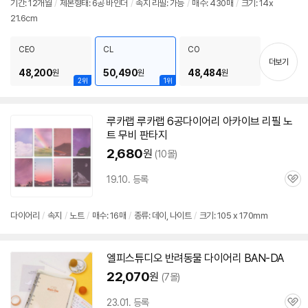
기간: 12개월
/
제본형태:
6공
바인더
/
속지 리필: 가능
/
매수: 430매
/
크기: 14x
정
21.6cm
보
펼
치
CEO
CL
CO
기
더보기
48,200
50,490
48,484
원
원
원
2위
1위
루카랩 루카랩
6공
다이어리
아카이브 리필 노
트 무비 판타지
2,680
원
(10몰)
19.10. 등록
관
심
다이어리
/
속지
/
노트
/
매수: 16매
/
종류: 데이, 나이트
/
크기: 105 x 170mm
엘피스튜디오 반려동물
다이어리
BAN-DA
22,070
원
(7몰)
23.01. 등록
관