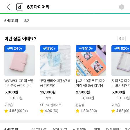
뒤
다
본문 바로가기
다
로
나
나
가
와
와
기
메
카테고리
속지
인
이런 상품 어때요?
광고
구매 240+
구매 30+
구매 510+
구매 820+
WOWSHOP 파스텔
투명 클리어 3단 A7 6
[속지 10종 무료] 다이
지퍼 6공 다
마카롱 6공 다이어리
공 다이어리
어리 A6 6공 업무용
버 포카 바인더
커버 포카 바인더 A5
만년 포카 현금 저축 바
심플 칼라 퍼
5,000
13,900
2,900
5,000
원
원
원
원
핑크 현금 챌린지
인더 마카롱 퍼플
금 챌린지
3,000원
무료
3,000원
3,000원
와우숍
SP 스페셜라이프
집감성
와우숍
네이버
네이버
네이
페이
리
리
페이
리
페이
리
4.85
(
999+
)
4.90
(
10
)
4.83
(
890
)
4.88
(
99
별
별
별
별
뷰
뷰
뷰
뷰
점
점
점
점
수
수
수
수
상
카테고리
문구/사무
유아/완구
생활/주방
취미
패션잡화
가