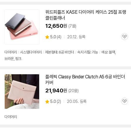
위드피플즈 KASE
다이어리
케이스 25절 프랭
클린플래너
12,650
원
(7몰)
상
5.0
(
4)
20.12. 등록
관
별
품
심
점
리
다이어리
/
시스템
다이어리
/
제본형태:
6공
바인더
/
속지 리필: 가능
/
색상: 블랙,
뷰
브라운, 핑크
플레픽 Classy Binder Clutch A5
6공
바인더
커버
21,940
원
(20몰)
상
5.0
(
2)
20.05. 등록
관
별
품
심
점
리
다이어리
뷰