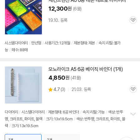
세컨드맨션 A6
6공
네온 레트로
다이어리
12,300
원
(6몰)
19.10. 등록
관
심
시스템
다이어리
/
만년형
/
사용기간: 12개월
/
제본형태: 제본
/
속지 리필: 불가
능
/
매수: 88매
모노라이크 A5
6공
베이직 바인더 (1개)
4,850
원
(41몰)
상
4.7
(
3)
21.03. 등록
관
별
품
심
점
리
뷰
다이어리
/
시스템
다이어리
/
제본형태:
6공
바인더
/
속지 리필: 가능
/
색상: 반투
명, 크라프트, 화이트, 블랙
/
크기: 13x19.5cm
/
색상: 반투명, 크라프트, 화이트, 블
정
랙
/
크기: 13x19.5cm
보
펼
치