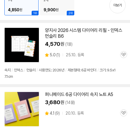
1개
2개
기
더보기
4,850
9,900
원
원
1위
2위
양지사 2026 시스템
다이어리
리필 - 인덱스
먼슬리 B6
4,570
원
(1몰)
상
5.0
(
1)
25.10. 등록
관
별
품
심
점
리
속지
/
인덱스
/
먼슬리
/
사용연도: 2026년
/
제본형태:
6공
바인더
/
크기: 9.5x1
뷰
7.1cm
퍼니메이드
6공
다이어리
속지 노트 A5
3,680
원
(14몰)
상
4.1
(
9)
20.10. 등록
관
별
품
심
점
리