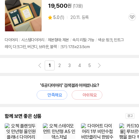
19,500
원
(13몰)
상
5.0
(
1)
20.11. 등록
관
별
품
심
점
리
뷰
다이어리
/
시스템
다이어리
/
제본형태: 제본
/
속지 리필: 가능
/
색상: 핑크, 민트그
레이, 다크그린, 버건디, 브라운, 블랙
/
크기: 17.5x23.5cm
1
2
3
4
5
'6공다이어리' 검색결과 어떠셨나요?
만족해요
아쉬워요
함께 보면 좋은 상품
광고