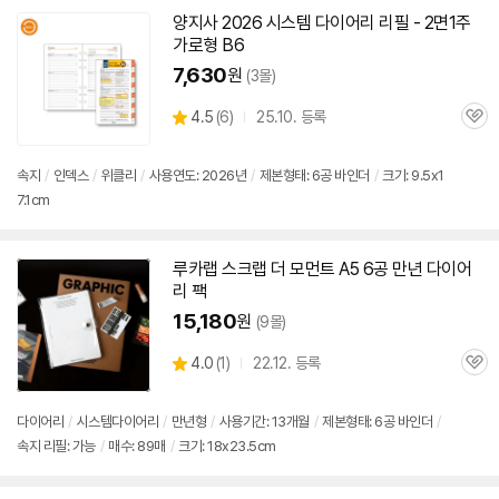
양지사 2026 시스템
다이어리
리필 - 2면1주
가로형 B6
7,630
원
(3몰)
상
4.5
(
6)
25.10. 등록
관
별
품
심
점
리
속지
/
인덱스
/
위클리
/
사용연도: 2026년
/
제본형태:
6공
바인더
/
크기: 9.5x1
뷰
7.1cm
루카랩 스크랩 더 모먼트 A5
6공
만년
다이어
리
팩
15,180
원
(9몰)
상
4.0
(
1)
22.12. 등록
관
별
품
심
점
리
다이어리
/
시스템
다이어리
/
만년형
/
사용기간: 13개월
/
제본형태:
6공
바인더
/
뷰
속지 리필: 가능
/
매수: 89매
/
크기: 18x23.5cm