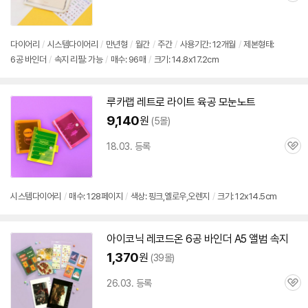
심
다이어리
/
시스템
다이어리
/
만년형
/
월간
/
주간
/
사용기간: 12개월
/
제본형태:
6공
바인더
/
속지 리필: 가능
/
매수: 96매
/
크기: 14.8x17.2cm
루카랩 레트로 라이트 육공 모눈노트
9,140
원
(5몰)
18.03. 등록
관
심
시스템
다이어리
/
매수: 128페이지
/
색상: 핑크,옐로우,오렌지
/
크기: 12x14.5cm
아이코닉 레코드온
6공
바인더 A5 앨범 속지
1,370
원
(39몰)
26.03. 등록
관
심