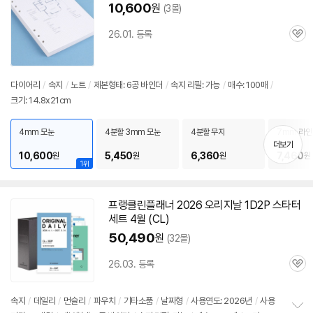
10,600
원
(3몰)
26.01. 등록
관
심
다이어리
/
속지
/
노트
/
제본형태:
6공
바인더
/
속지 리필: 가능
/
매수: 100매
/
크기: 14.8x21cm
4mm 모눈
4분할 3mm 모눈
4분할 무지
7mm 라인
더보기
10,600
5,450
6,360
7,460
원
원
원
원
1위
프랭클린플래너 2026 오리지날 1D2P 스타터
세트 4월 (CL)
50,490
원
(32몰)
26.03. 등록
관
심
속지
/
데일리
/
먼슬리
/
파우치
/
기타소품
/
날짜형
/
사용연도: 2026년
/
사용