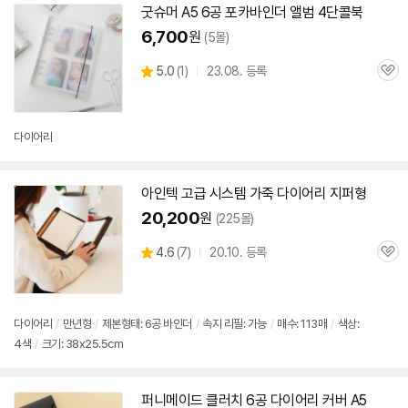
굿슈머 A5
6공
포카바인더 앨범 4단콜북
6,700
원
(5몰)
상
5.0
(
1)
23.08. 등록
관
별
품
심
점
리
뷰
다이어리
아인텍 고급 시스템 가죽
다이어리
지퍼형
20,200
원
(225몰)
상
4.6
(
7)
20.10. 등록
관
별
품
심
점
리
뷰
다이어리
/
만년형
/
제본형태:
6공
바인더
/
속지 리필: 가능
/
매수: 113매
/
색상:
4색
/
크기: 38x25.5cm
퍼니메이드 클러치
6공
다이어리
커버 A5