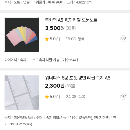
속지
/
노트
/
먼슬리
/
위클리
/
매수: 96매
/
크기: 14.8x21cm
루카랩 A5 육공 리필 모눈노트
3,500
원
(30몰)
상
5.0
(
1)
18.03. 등록
관
별
품
심
점
리
뷰
다이어리
/
속지
/
노트
/
속지 리필: 가능
/
매수: 64매
워너디스
6공
포켓 양면 리필 속지 A6
2,300
원
(33몰)
상
5.0
(
1)
24.08. 등록
관
별
품
심
점
리
뷰
속지
/
제본형태:
6공
바인더
/
속지 리필: 가능
/
매수: 10매(양면), 1매(지퍼백)
/
크
기: 11x18.2cm(A6)