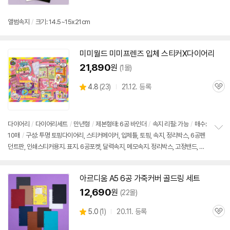
앨범속지
/
크기: 14.5~15x21cm
미미월드 미미프렌즈 입체 스티커X
다이어리
21,890
원
(1몰)
상
4.8
(
23)
21.12. 등록
관
별
품
심
점
리
뷰
다이어리
/
다이어리
세트
/
만년형
/
제본형태:
6공
바인더
/
속지 리필: 가능
/
매수:
10매
/
구성: 투명 토핑
다이어리
, 스티커메이커, 입체틀, 토핑, 속지, 정리박스,
6공
펜
정
던트판, 인쇄스티커용지. 표지.
6공
포켓, 달력속지, 메모속지. 정리박스, 고정밴드, 종
보
펼
이필통
치
기
아르디움 A5
6공
가죽커버 골드링 세트
12,690
원
(22몰)
상
5.0
(
1)
20.11. 등록
관
별
품
심
점