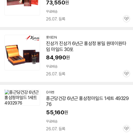
73,550
원
무료배송
26.07. 등록
관
심
롯데ON
진삼가 진삼가
6년근
홍삼정
봉밀 원데이원타
임
마일드
30포
84,990
원
무료배송
26.07. 등록
관
심
G마켓
종근당건강
6년근
홍삼정
마일드
1세트 49329
76
55,160
원
무료배송
26.07. 등록
관