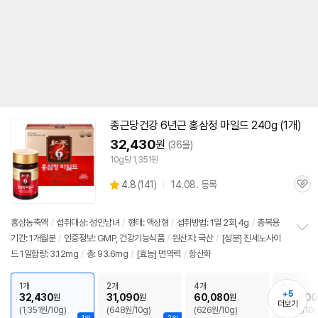
종근당건강
6년근
홍삼정
마일드
240g (1개)
32,430
원
(36몰)
10g당 1,351원
상
4.8
(
141)
14.08. 등록
관
별
품
심
점
리
홍삼농축액
/
섭취대상: 성인남녀
/
형태: 액상형
/
섭취방법: 1일 2회,4g
/
총복용
뷰
기간: 1개월분
/
인증정보: GMP, 건강기능식품
/
원산지: 국산
/
[성분] 진세노사이
정
드 1일함량: 3.12mg
/
총: 93.6mg
/
[효능] 면역력
/
항산화
보
펼
치
1개
2개
4개
6개
기
+5
32,430
31,090
60,080
131,200
원
원
원
더보기
(1,351원/10g)
(648원/10g)
(626원/10g)
(911원/10g