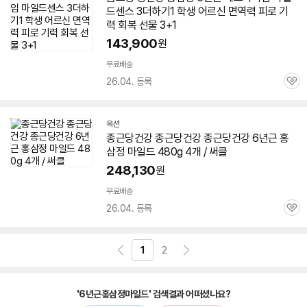
드
센스 3더하기1 학생 어르신 면역력 피로 기
력 회복 선물 3+1
143,900
원
무료배송
26.04. 등록
관
심
옥션
종근당건강 종근당건강 종근당건강
6년근
홍
삼정
마일드
480g 4개 / 써클
248,130
원
무료배송
26.04. 등록
관
심
1
2
'6년근홍삼정마일드' 검색결과 어떠셨나요?