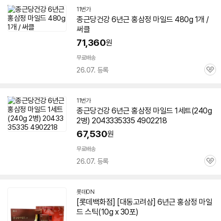
11번가
종근당건강
6년근
홍삼정
마일드
480g 1개 /
써클
71,360
원
무료배송
26.07. 등록
관
심
11번가
종근당건강
6년근
홍삼정
마일드
1세트(240g
2병) 2043335335 4902218
67,530
원
무료배송
26.07. 등록
관
심
롯데ON
[롯데백화점] [대동고려삼]
6년근
홍삼정
마일
드
스틱(10g x 30포)