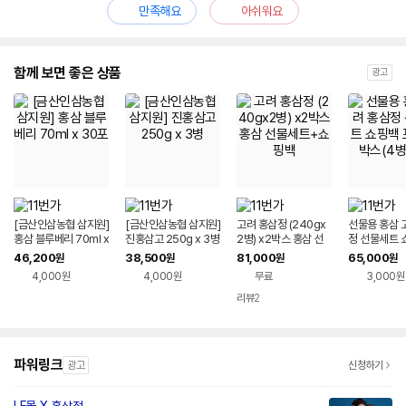
만족해요
아쉬워요
함께 보면 좋은 상품
광고
[금산인삼농협 삼지원]
[금산인삼농협 삼지원]
고려 홍삼정 (240gx
선물용 홍삼 
홍삼 블루베리 70ml x
진홍삼고 250g x 3병
2병) x2박스 홍삼 선
정 선물세트 
30포
물세트+쇼핑백
함 x1박스(4
46,200
38,500
81,000
65,000
원
원
원
원
4,000원
4,000원
무료
3,000원
리뷰
2
파워링크
광고
신청하기