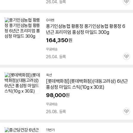
26.04. 등록
관
심
G마켓
풍기인삼농협 황풍정 풍기인삼농협 황풍정
6
년근
프리미엄
홍삼정
마일드
300g
164,350
원
무료배송
26.04. 등록
관
심
옥션
[롯데백화점](롯데백화점)(대동고려삼)
6년근
홍삼정
마일드
스틱(10g x 30포)
98,000
원
무료배송
26.08. 등록
관
심
11번가