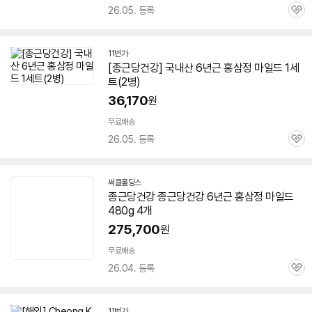
26.05. 등록
관
심
11번가
[종근당건강] 국내산
6년근
홍삼정
마일드
1세
트(2병)
36,170
원
무료배송
26.05. 등록
관
심
써클홀딩스
네
종근당건강 종근당건강
6년근
홍삼정
마일드
이
480g 4개
버
페
275,700
원
이
무료배송
26.04. 등록
관
심
11번가