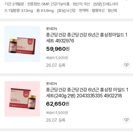
기간: 2개월분
/
인증정보: GMP, 건강기능식품
/
원산지: 국산
/
[성분] 진세노사이
정
드 1일함량: 3.12mg
/
총: 93.6mg
/
[효능] 뇌건강
/
면역력
/
혈행개선
/
항산화
보
펼
치
기
롯데ON
종근당건강 종근당건강
6년근
홍삼정
마일드
1
세트 4932976
59,960
원
배송비 5,900원
26.07. 등록
관
심
롯데ON
종근당건강 종근당건강
6년근
홍삼정
마일드
1
세트(240g 2병) 2043335335 4902218
62,650
원
배송비 5,900원
26.07. 등록
관
심