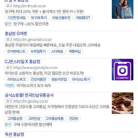
LF몰 X 홍삼정
http://m.lfmall.co.kr
광고
첫구매 최대 20% 쿠폰 + 출석체크 1만 장바구니 쿠폰!
기간한정세일
첫구매 특가
리빙선물추천
리빙BEST
할인
첫구매 ~20% 할인쿠폰
홍삼정 G마켓
http://m.gmarket.co.kr
광고
홍삼정 주말까지 매일매일 빠른배송, 오늘 주문 내일도착 스타배송
G마켓베스트
슈퍼딜특가
스타배송
꼭멤버십
CJ온스타일 X 홍삼정
네이버페이
http://www.cjonstyle.com
광고
라이브로 쇼핑하는 홍삼정, 지금 필요한 순간 바로도착!
라이브쇼위크
건강식품관
방송라인업
라이브쇼특가
이벤트
라이브쇼위크 8/3-8/9
공식쇼핑몰! 한국인삼유통공사
http://m.gsday.co.kr
광고
대한민국 건강식품 고려홍삼, 식약청에서 인증받은 100% 6년근 고려홍
삼정 판매!
고려홍삼정
고려인삼
고려홍삼제품
건강환
할인
구매 수량에 따른 할인혜택
옥션 홍삼정