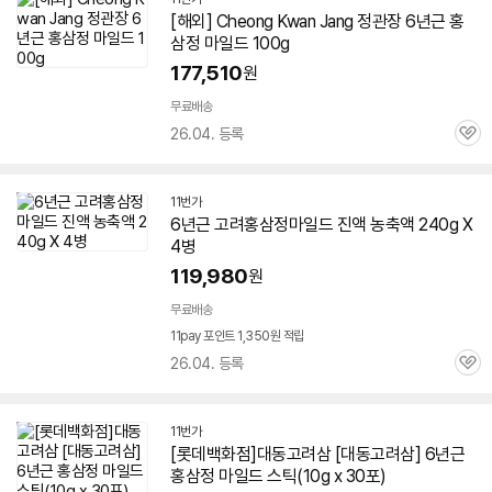
[해외] Cheong Kwan Jang 정관장
6년근
홍
삼정
마일드
100g
177,510
원
무료배송
26.04. 등록
관
심
11번가
6년근
고려
홍삼정
마일드
진액 농축액 240g X
4병
119,980
원
무료배송
11pay 포인트 1,350원 적립
26.04. 등록
관
심
11번가
[롯데백화점]대동고려삼 [대동고려삼]
6년근
홍삼정
마일드
스틱(10g x 30포)