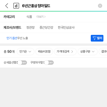
뒤
다
본문 바로가기
다
로
나
나
가
와
와
상
기
메
카테고리
식품
더보기
세
인
검
색
제조사/브랜드
정관장
종근당건강
한국인삼공사
인기 옵션
우선 노출
필터
총
50
개
인기순
배송비포함
가격대검색
상품구분
결과
상세옵션펼침
쿠팡와우할인