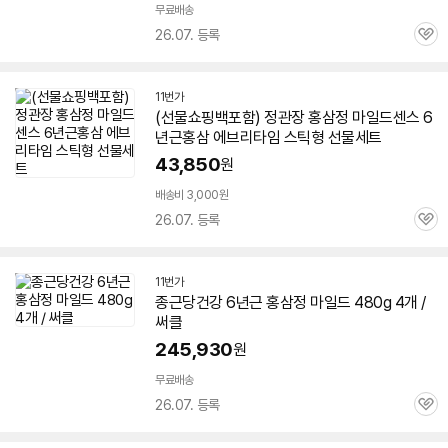
무료배송
26.07. 등록
관
심
11번가
(선물쇼핑백포함) 정관장
홍삼정
마일드
센스
6
년근
홍삼 에브리타임 스틱형 선물세트
43,850
원
배송비 3,000원
26.07. 등록
관
심
11번가
종근당건강
6년근
홍삼정
마일드
480g 4개 /
써클
245,930
원
무료배송
26.07. 등록
관
심