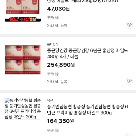
삼정
마일드
1세트(240gx2병) 513161
47,030
원
무료배송
26.04. 등록
관
심
롯데ON
종근당건강 종근당건강
6년근
홍삼정
마일드
480g 4개 / 써클
254,890
원
무료배송
26.04. 등록
관
심
옥션
풍기인삼농협 황풍정 풍기인삼농협 황풍정
6
년근
프리미엄
홍삼정
마일드
300g
164,350
원
무료배송