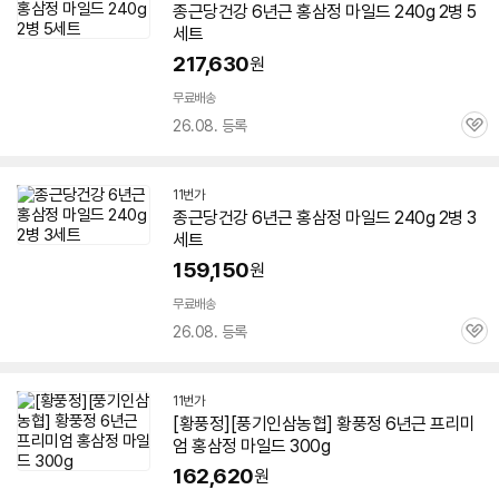
종근당건강
6년근
홍삼정
마일드
240g 2병 5
세트
217,630
원
무료배송
26.08. 등록
관
심
11번가
종근당건강
6년근
홍삼정
마일드
240g 2병 3
세트
159,150
원
무료배송
26.08. 등록
관
심
11번가
[황풍정][풍기인삼농협] 황풍정
6년근
프리미
엄
홍삼정
마일드
300g
162,620
원