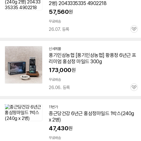
2병) 2043335335 4902218
57,560
원
무료배송
26.07. 등록
관
심
신세계몰
풍기인삼농협 [풍기인삼농협] 황풍정
6년근
프
리미엄
홍삼정
마일드
300g
173,000
원
무료배송
26.06. 등록
관
심
11번가
종근당건강
6년근
홍삼정
마일드
1박스(240g
x 2병)
47,430
원
무료배송