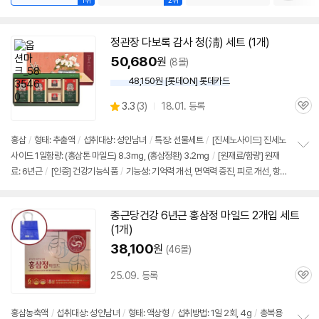
1위
2위
정관장 다보록 감사 청(淸) 세트 (1개)
50,680
원
(8몰)
48,150원 [롯데ON] 롯데카드
상
3.3
(
3)
18.01. 등록
관
별
품
심
점
리
홍삼
/
형태: 추출액
/
섭취대상: 성인남녀
/
특징: 선물세트
/
[진세노사이드] 진세노
뷰
사이드 1일함량: (홍삼톤
마일드
) 8.3mg, (
홍삼정
환) 3.2mg
/
[원재료/함량] 원재
정
료:
6년근
/
[인증] 건강기능식품
/
기능성: 기억력 개선, 면역력 증진, 피로 개선, 항
보
펼
산화, 혈행개선
/
구성: 홍삼톤 마일드 50ml x 15포+홍삼정환 12.6g x 120환
치
기
종근당건강
6년근
홍삼정
마일드
2개입 세트
(1개)
38,100
원
(46몰)
25.09. 등록
관
심
홍삼농축액
/
섭취대상: 성인남녀
/
형태: 액상형
/
섭취방법: 1일 2회, 4g
/
총복용