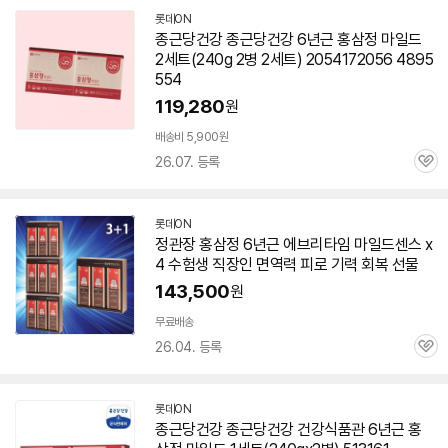
롯데ON
종근당건강 종근당건강
6년근
홍삼정
마일드
2세트(240g 2병 2세트) 2054172056 4895
554
119,280
원
배송비 5,900원
26.07. 등록
관
심
롯데ON
세부정보 열기/접기
정관장
홍삼정
6년근
에브리타임
마일드
센스 x
4 수험생 직장인 면역력 피로 기력 회복 선물
143,500
원
무료배송
26.04. 등록
관
심
롯데ON
종근당건강 종근당건강 건강식품관
6년근
홍