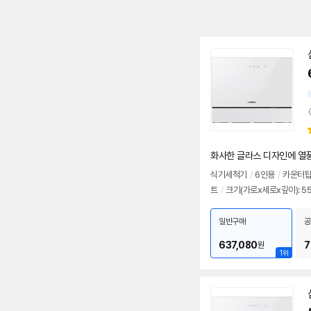
화사한 글라스 디자인에 열풍
식기
세척기
/
6인용
/
카운터
트
/
크기(가로x세로x깊이): 5
일반구매
공
637,080
7
원
1위