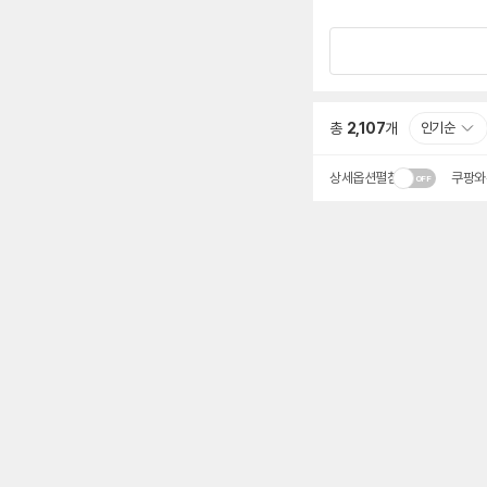
총
2,107
개
인기순
상세옵션펼침
쿠팡와