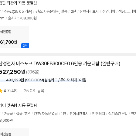
가
리
림핏 외관과 자동 문열림
뷰
탑
/
4등급(25.05 기준)
/
건조: 자동문열림, 열풍
/
2단
/
잔여시간표시
/
전면터치
/
색상: 그레
mm
/
출시가: 708,000원
식인증점
61,700
원
2위
삼성전자 비스포크 DW30FB300CE0 6인용 카운터탑 (일반구매)
527,250
원
(306몰)
493,229원 [SSG.COM] 삼성카드 / 무이자 최대 3개월
상
4.7
(
48)
25.08. 등록
별
품
점
리
리어 맞춤형 자동 문열림
뷰
탑
/
2등급
/
살균: 고온
/
건조: 자동문열림
/
1단
/
잔여시간표시
/
전면터치
/
식기
중간투입
/
크기
8,000원
식인증점