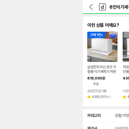
뒤
다
본문 바로가기
다
로
나
나
가
와
와
기
메
인
이런 상품 어때요?
구매 1천+
삼성전자 비스포크 가
까르
정용 식기세척기 카운
인용
터탑 6인용 화이트
세기
619,000
43
원
공
무료
삼성전자공식몰
다온
리
4.88
(
999+
)
별
별
뷰
점
점
수
상
카테고리
생활/주
세
검
색
제조사
삼성전자