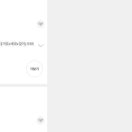
관
심
(가로x세로x깊이): 555
정
보
펼
치
더보기
기
관
심