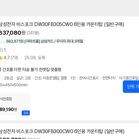
삼성전자 비스포크 DW30FB305CW0 6인용 카운터탑 (일반구매)
637,080
원
(241몰)
592,671원 [이마트몰] 삼성카드 / 무이자 최대 3개월
1
상
상
4.7
(
79)
25.08. 등록
품
별
의
품
점
견
 건조를 더한 타공 불가 전셋집 맞춤형
리
뷰
탑
/
2등급
/
살균: 고온
/
건조: 자동문열림, 열풍
/
1단
/
잔여시간표시
/
전면터치
/
식기
중간투입
55x450x500mm
단위 가
식인증점
89,190
원
2위
삼성전자 비스포크 DW30FB300CW0 6인용 카운터탑 (일반구매)