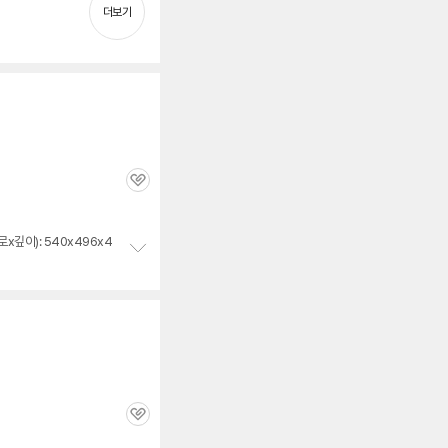
치
더보기
기
관
심
x깊이): 540x496x4
정
보
펼
치
기
관
심