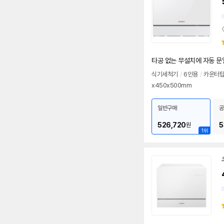
타공 없는 무설치에 자동 
식기
세척기
/
6인용
/
카운터
x450x500mm
일반구매
공
526,720
5
원
1위