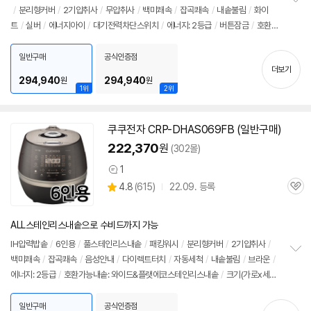
/
분리형커버
/
2기압취사
/
무압취사
/
백미쾌속
/
잡곡쾌속
/
내솥불림
/
화이
정
트
/
실버
/
에너지아이
/
대기전력차단스위치
/
에너지: 2등급
/
버튼잠금
/
호환가
보
펼
능내솥: 와이드앤플랫에코스테인리스내솥
/
크기(가로x세로x깊이): 379x261x26
치
5mm
일반구매
공식인증점
기
더보기
294,940
294,940
원
원
1위
2위
쿠쿠전자 CRP-DHAS069FB (일반구매)
222,370
원
(302몰)
1
상
상
4.8
(
615)
22.09. 등록
품
관
별
의
품
심
점
견
리
ALL스테인리스내솥으로 수비드까지 가능
뷰
IH압력
밥솥
/
6인용
/
풀스테인리스내솥
/
패킹워시
/
분리형커버
/
2기압취사
/
백미쾌속
/
잡곡쾌속
/
음성안내
/
다이렉트터치
/
자동세척
/
내솥불림
/
브라운
/
정
에너지: 2등급
/
호환가능내솥: 와이드&플랫에코스테인리스내솥
/
크기(가로x세로
보
펼
x깊이): 378x256x266mm
치
일반구매
공식인증점