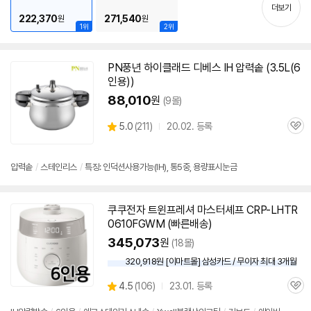
기
더보기
222,370
271,540
원
원
1위
2위
PN풍년 하이클래드 디베스 IH 압력솥 (3.5L(
6
인용
))
88,010
원
(9몰)
상
5.0
(
211)
20.02. 등록
관
별
품
심
점
리
압력솥
/
스테인리스
/
특징: 인덕션사용가능(IH), 통5중, 용량표시눈금
뷰
쿠쿠전자 트윈프레셔 마스터셰프 CRP-LHTR
0610FGWM (빠른배송)
345,073
원
(18몰)
320,918원 [이마트몰] 삼성카드 / 무이자 최대 3개월
상
4.5
(
106)
23.01. 등록
관
별
품
심
점