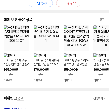
만족해요
아쉬워요
함께 보면 좋은 상품
광고
쿠첸 1등급 더핏 슬림
쿠첸 1등급 더핏 6인용
쿠첸 더핏 슬림 다이아
까사맘 4분 
6인용 전기압력밥솥 C
전기압력밥솥 CRS-F
몬드코팅 내솥 6인용
밥솥 시즌2 
RS-FSWD0640CY
WK0641I
전기압력밥솥 CRS-F
마돌솥밥 1~
165,000
179,000
159,000
169,000
원
원
원
원
SWS0640DFMW
쇼핑 정품
무료
무료
무료
무료
리뷰
39
리뷰
94
리뷰
118
리뷰
12
파워링크
광고
신청하기