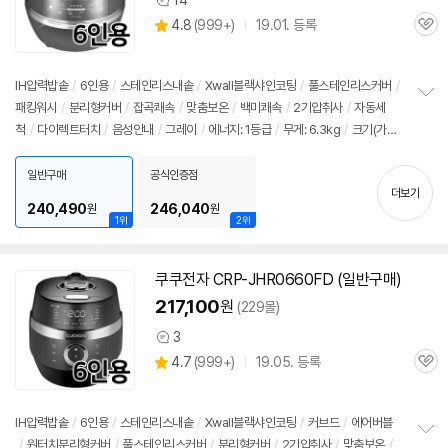
14
상
상
4.8
(
999+)
19.01. 등록
품
관
별
의
품
심
점
견
리
IH압력
밥솥
/
6인용
/
스테인리스내솥
/
Xwall블랙샤인코팅
/
풀스테인리스커버
/
뷰
패킹워시
/
분리형커버
/
잡곡쾌속
/
맞춤보온
/
백미쾌속
/
2기압취사
/
자동세
정
척
/
다이렉트터치
/
음성안내
/
그레이
/
에너지: 1등급
/
무게: 6.3kg
/
크기(가로
보
펼
x세로x깊이): 266x256x378mm
치
일반구매
공식인증점
기
더보기
240,490
246,040
원
원
1위
2위
쿠쿠전자 CRP-JHR0660FD (일반구매)
217,100
원
(229몰)
3
상
상
4.7
(
999+)
19.05. 등록
품
관
별
의
품
심
점
견
리
IH압력
밥솥
/
6인용
/
스테인리스내솥
/
Xwall블랙샤인코팅
/
커브드
/
에어버블
뷰
/
원터치분리형커버
/
풀스테인리스커버
/
분리형커버
/
2기압취사
/
맞춤보온
/