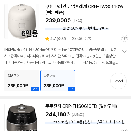
쿠첸 브레인 듀얼프레셔 CRH-TWS0610W
(빠른배송)
239,000
원
(17몰)
212,150원 쿠팡 신한카드 구매 시
와
우
상
4.7
(
802)
23.08. 등록
할
관
별
인
품
심
점
IH압력
밥솥
/
6인용
/
304풀스테인리스내솥
/
분리형커버
/
냉동보관밥
/
무압취
가
리
사
/
잡곡쾌속
/
백미쾌속
/
쾌속취사시간: 백미11분, 잡곡27분대(1인분)
/
음성안
정
뷰
내
/
내솥불림
/
자동세척
/
화이트
/
자동보온해제
/
에너지: 1등급
/
무게: 5.3kg
보
펼
/
호환가능내솥: 코팅내솥
/
크기(가로x세로x깊이): 258x271x355mm
치
일반구매
빠른배송
기
더보기
239,000
239,000
원
원
2위
1위
쿠쿠전자 CRP-FHS0610FD (일반구매)
244,180
원
(228몰)
237,615원 [이마트몰] 삼성카드 / 무이자 최대 3개월