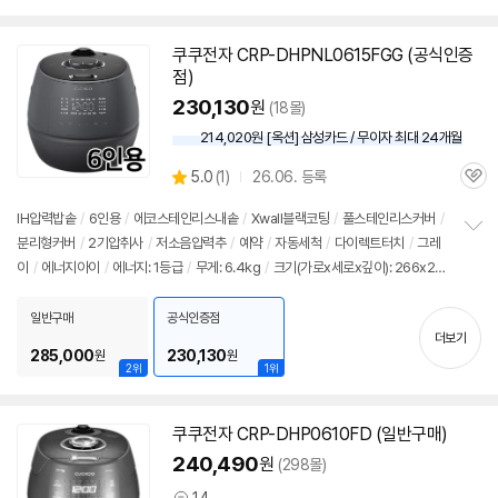
쿠쿠전자 CRP-DHPNL0615FGG (공식인증
점)
230,130
원
(18몰)
214,020원 [옥션] 삼성카드 / 무이자 최대 24개월
상
5.0
(
1)
26.06. 등록
관
별
품
심
점
IH압력
밥솥
/
6인용
/
에코스테인리스내솥
/
Xwall블랙코팅
/
풀스테인리스커버
/
리
분리형커버
/
2기압취사
/
저소음압력추
/
예약
/
자동세척
/
다이렉트터치
/
그레
정
뷰
이
/
에너지아이
/
에너지: 1등급
/
무게: 6.4kg
/
크기(가로x세로x깊이): 266x25
보
펼
6x378m
치
일반구매
공식인증점
기
더보기
285,000
230,130
원
원
2위
1위
쿠쿠전자 CRP-DHP0610FD (일반구매)
240,490
원
(298몰)