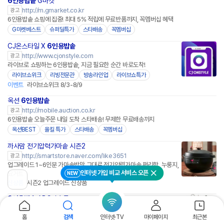
6인용밥솥
G마켓
http://m.gmarket.co.kr
광고
6인용밥솥 쇼핑에 집중! 최대 5% 적립에 무료반품까지, 꼭멤버십 혜택
G마켓베스트
슈퍼딜특가
스타배송
꼭멤버십
CJ온스타일 X
6인용밥솥
네이버페이
http://www.cjonstyle.com
광고
라이브로 쇼핑하는 6인용밥솥, 지금 필요한 순간 바로도착!
라이브쇼위크
리빙전문관
방송라인업
라이브쇼특가
이벤트
라이브쇼위크 8/3-8/9
옥션
6인용밥솥
http://mobile.auction.co.kr
광고
6인용밥솥 오늘주문 내일 도착 스타배송! 무제한 무료배송까지
옥션BEST
올킬 특가
스타배송
꼭멤버십
까사맘 전기압력가마솥 시즌2
네이버페이 플러스
http://smartstore.naver.com/like3651
광고
업그레이드 1~6인분 가마솥밥맛 그대로 전기압력가마솥 편리함, 누룽지,
인터넷 가입 비교 서비스 오픈
NEW
요거트
닫기
이
신상품
시즌2 업그레이드 신상품
전
페
6인용밥솥
ABC판촉물
이
http://abc777.kr
광고
지
판촉물제작, 6인용밥솥, 가성비 홍보물, 초특가할인, 소량/대량, 단체선물
홈
검색
인터넷·TV
마이페이지
최근본
로