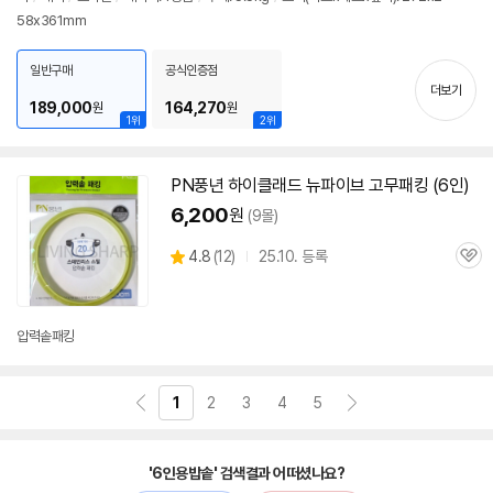
정
58x361mm
보
펼
치
일반구매
공식인증점
기
더보기
189,000
164,270
원
원
1위
2위
PN풍년 하이클래드 뉴파이브 고무패킹 (6인)
6,200
원
(9몰)
상
4.8
(
12)
25.10. 등록
관
별
품
심
점
리
뷰
압력솥패킹
1
2
3
4
5
'6인용밥솥' 검색결과 어떠셨나요?