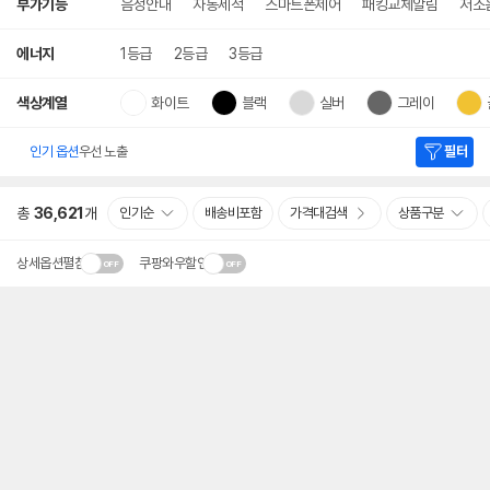
부가기능
음성안내
자동세척
스마트폰제어
패킹교체알림
저소
에너지
1등급
2등급
3등급
색상계열
화이트
블랙
실버
그레이
인기 옵션
우선 노출
필터
총
36,621
개
인기순
배송비포함
가격대검색
상품구분
상세옵션펼침
쿠팡와우할인