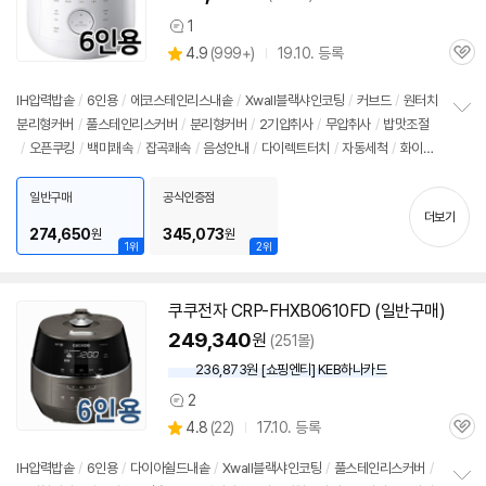
1
상
상
4.9
(
999+)
19.10. 등록
품
관
별
의
품
심
점
견
리
IH압력
밥솥
/
6인용
/
에코스테인리스내솥
/
Xwall블랙샤인코팅
/
커브드
/
원터치
뷰
분리형커버
/
풀스테인리스커버
/
분리형커버
/
2기압취사
/
무압취사
/
밥맛조절
정
/
오픈쿠킹
/
백미쾌속
/
잡곡쾌속
/
음성안내
/
다이렉트터치
/
자동세척
/
화이
보
펼
트
/
실버
/
에너지아이
/
대기전력차단스위치
/
에너지: 1등급
/
무게: 7kg
/
크기
치
(가로x세로x깊이): 262x260x380mm
일반구매
공식인증점
기
더보기
274,650
345,073
원
원
1위
2위
쿠쿠전자 CRP-FHXB0610FD (일반구매)
249,340
원
(251몰)
236,873원 [쇼핑엔티] KEB하나카드
2
상
상
4.8
(
22)
17.10. 등록
품
관
별
의
품
심
점
견
IH압력
밥솥
/
6인용
/
다이아쉴드내솥
/
Xwall블랙샤인코팅
/
풀스테인리스커버
/
리