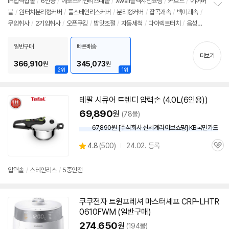
IH압력
밥솥
/
6인용
/
에코스테인리스내솥
/
Xwall블랙샤인코팅
/
커브드
/
에어버
리
블
/
원터치분리형커버
/
풀스테인리스커버
/
분리형커버
/
잡곡쾌속
/
백미쾌속
/
정
뷰
무압취사
/
2기압취사
/
오픈쿠킹
/
밥맛조절
/
자동세척
/
다이렉트터치
/
음성안
보
펼
내
/
실버
/
화이트
/
에너지: 1등급
/
무게: 7kg
/
크기(가로x세로x깊이): 262x26
치
0x383mm
일반구매
빠른배송
기
더보기
366,910
345,073
원
원
2위
1위
테팔 시큐어 트렌디 압력솥 (4.0L(
6인용
))
69,890
원
(78몰)
67,890원 [주식회사 신세계라이브쇼핑] KB국민카드
상
4.8
(
500)
24.02. 등록
관
별
품
심
점
리
압력솥
/
스테인리스
/
5중안전
뷰
쿠쿠전자 트윈프레셔 마스터셰프 CRP-LHTR
0610FWM (일반구매)
274,650
원
(194몰)