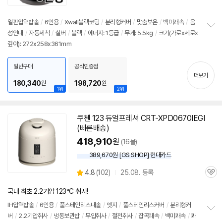
의
품
심
점
견
리
열판압력
밥솥
/
6인용
/
Xwall블랙코팅
/
분리형커버
/
맞춤보온
/
백미쾌속
/
음
뷰
성안내
/
자동세척
/
실버
/
블랙
/
에너지: 1등급
/
무게: 5.5kg
/
크기(가로x세로x
정
깊이): 272x258x361mm
보
펼
치
일반구매
공식인증점
기
더보기
180,340
198,720
원
원
1위
2위
쿠첸 123 듀얼프레셔 CRT-XPD0670IEGI
(빠른배송)
418,910
원
(16몰)
389,670원 [GS SHOP] 현대카드
상
4.8
(
102)
25.08. 등록
관
별
품
심
점
국내 최초 2.2기압 123°C 취사!
리
뷰
IH압력
밥솥
/
6인용
/
풀스테인리스내솥
/
엣지
/
풀스테인리스커버
/
분리형커
버
/
2.2기압취사
/
냉동보관밥
/
무압취사
/
절전취사
/
잡곡쾌속
/
백미쾌속
/
쾌
정