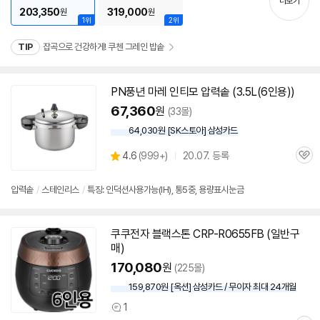
더보기
203,350
319,000
원
원
1위
2위
TIP
잡곡으로 건강하게! 쿠첸 그레인 밥솥
PN풍년 마레 인티모 압력솥 (3.5L(
6인용
))
67,360
원
(33몰)
64,030원 [SK스토아] 삼성카드
상
4.6
(
999+)
20.07. 등록
관
별
품
심
점
리
압력솥
/
스테인리스
/
특징: 인덕션사용가능(IH), 통5중, 용량표시눈금
뷰
쿠쿠전자 블랙스톤 CRP-R0655FB (일반구
매)
170,080
원
(225몰)
159,870원 [옥션] 삼성카드 / 무이자 최대 24개월
1
상