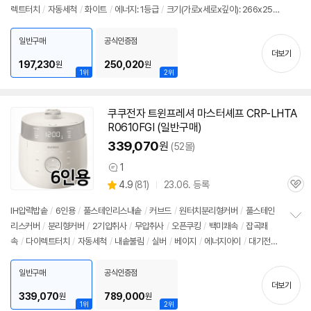
렉트터치
/
자동세척
/
화이트
/
에너지: 1등급
/
크기(가로x세로x깊이): 266x256
보
펼
x378mm
치
일반구매
공식인증점
기
더보기
197,230
250,020
원
원
1위
2위
쿠쿠전자 트윈프레셔 마스터셰프 CRP-LHTA
R0610FGI (일반구매)
339,070
원
(52몰)
1
상
상
4.9
(
81)
23.06. 등록
품
관
별
의
품
심
점
견
IH압력
밥솥
/
6인용
/
풀스테인리스내솥
/
커브드
/
원터치분리형커버
/
풀스테인
리
리스커버
/
분리형커버
/
2기압취사
/
무압취사
/
오픈쿠킹
/
백미쾌속
/
잡곡쾌
정
뷰
속
/
다이렉트터치
/
자동세척
/
내솥불림
/
실버
/
베이지
/
에너지아이
/
대기전력
보
펼
차단스위치
/
에너지: 1등급
/
호환가능내솥: 에코스테인리스커브드내솥
/
크기(가
치
로x세로x깊이): 383x262x260mm
일반구매
공식인증점
기
더보기
339,070
789,000
원
원
1위
2위