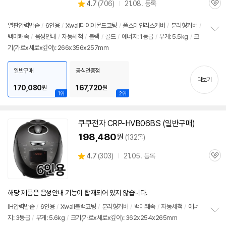
상
4.7
(
706)
21.08. 등록
품
관
별
의
품
심
점
견
리
열판압력
밥솥
/
6인용
/
Xwall다이아몬드코팅
/
풀스테인리스커버
/
분리형커버
/
뷰
백미쾌속
/
음성안내
/
자동세척
/
블랙
/
골드
/
에너지: 1등급
/
무게: 5.5kg
/
크
정
기(가로x세로x깊이): 266x356x257mm
보
펼
치
일반구매
공식인증점
기
더보기
170,080
167,720
원
원
1위
2위
쿠쿠전자 CRP-HVB06BS (일반구매)
198,480
원
(132몰)
상
4.7
(
303)
21.05. 등록
관
별
품
심
점
리
뷰
해당 제품은 음성안내 기능이 탑재되어 있지 않습니다.
IH압력
밥솥
/
6인용
/
Xwall블랙코팅
/
분리형커버
/
백미쾌속
/
자동세척
/
에너
지: 3등급
/
무게: 5.6kg
/
크기(가로x세로x깊이): 362x254x265mm
정