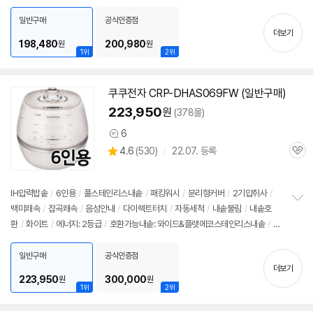
보
펼
일반구매
공식인증점
치
더보기
기
198,480
200,980
원
원
1위
2위
쿠쿠전자 CRP-DHAS069FW (일반구매)
223,950
원
(378몰)
6
상
상
4.6
(
530)
22.07. 등록
품
관
별
의
품
심
점
견
리
IH압력
밥솥
/
6인용
/
풀스테인리스내솥
/
패킹워시
/
분리형커버
/
2기압취사
/
뷰
백미쾌속
/
잡곡쾌속
/
음성안내
/
다이렉트터치
/
자동세척
/
내솥불림
/
내솥호
정
환
/
화이트
/
에너지: 2등급
/
호환가능내솥: 와이드&플랫에코스테인리스내솥
/
크
보
펼
기(가로x세로x깊이): 378x256x266mm
치
일반구매
공식인증점
기
더보기
223,950
300,000
원
원
1위
2위