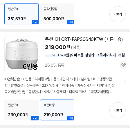
펼
/
내솥호환
/
저소음압력추
/
화이트
/
대기전력차단스위치
/
에너지: 1등급
/
무게:
치
6.9kg
/
저속노화밥모드
/
저당백미, 잡곡모드
/
크기(가로x세로x깊이): 373x26
일반구매
공식인증점
기
더보기
8x269mm
381,570
500,000
원
원
1위
2위
쿠첸 121 CRT-PAPS0640KFW (빠른배송)
219,000
원
(14몰)
203,670원 [이마트몰] 삼성카드 / 무이자 최대 3개월
26.05. 등록
관
심
IH압력
밥솥
/
6인용
/
다이킹코팅
/
풀스테인리스커버
/
분리형커버
/
냉동보관
밥
/
밥맛조절
/
잡곡쾌속
/
2.1기압취사
/
백미쾌속
/
쾌속취사시간: 백미14분, 잡
정
곡29분(2인분)
/
음성안내
/
예약
/
자동세척
/
다이렉트터치
/
패킹교체알림
/
화
보
펼
이트
/
자동절전
/
에너지: 1등급
/
무게: 6.4kg
/
써모가드
/
크기(가로x세로x깊
치
이): 375x267x269mm
일반구매
빠른배송
기
더보기
269,000
219,000
원
원
2위
1위