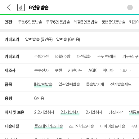
뒤
다
본문 바로가기
다
로
나
나
가
와
와
기
메
연관
쿠첸6인용밥솥
쿠쿠6인용밥솥
테팔6인용밥솥
풍년6인용밥솥
키친
인
카테고리
압력밥솥 (6인용)
압력솥 (6인용)
상
카테고리
주방가전
생활/주방
패션잡화
스포츠/레저
가구/침구
세
검
색
제조사
쿠쿠전자
쿠첸
키친아트
AGK
위니아
더보기
품목
IH압력밥솥
열판압력밥솥
돌솥밥기계
전기밥솥세트
용량
6인용
취사 및 보온
2.2기압취사
2.1기압취사
2기압취사
당질저감
냉동
내솥재질
풀스테인리스내솥
스테인리스내솥
다이아쉴드내솥
무쇠