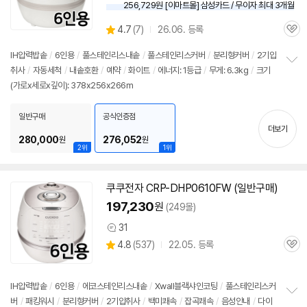
256,729원 [이마트몰] 삼성카드 / 무이자 최대 3개월
상
4.7
(
7)
26.06. 등록
관
별
품
심
점
IH압력
밥솥
/
6인용
/
풀스테인리스내솥
/
풀스테인리스커버
/
분리형커버
/
2기압
리
취사
/
자동세척
/
내솥호환
/
예약
/
화이트
/
에너지: 1등급
/
무게: 6.3kg
/
크기
정
뷰
(가로x세로x깊이): 378x256x266m
보
펼
치
일반구매
공식인증점
기
더보기
280,000
276,052
원
원
2위
1위
쿠쿠전자 CRP-DHP0610FW (일반구매)
197,230
원
(249몰)
31
상
상
4.8
(
537)
22.05. 등록
품
관
별
의
품
심
점
견
리
IH압력
밥솥
/
6인용
/
에코스테인리스내솥
/
Xwall블랙샤인코팅
/
풀스테인리스커
뷰
버
/
패킹워시
/
분리형커버
/
2기압취사
/
백미쾌속
/
잡곡쾌속
/
음성안내
/
다이
정