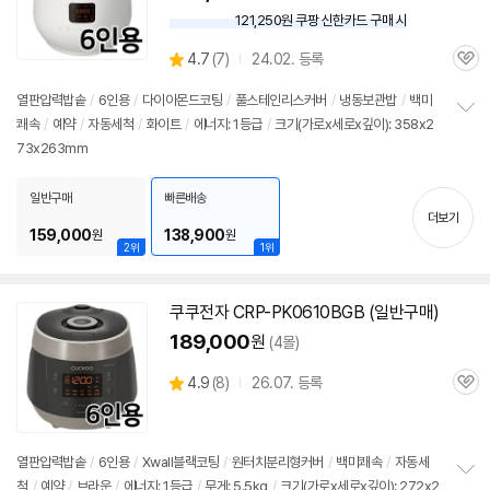
121,250원 쿠팡 신한카드 구매 시
와
우
상
4.7
(
7)
24.02. 등록
할
관
별
인
품
심
점
열판압력
밥솥
/
6인용
/
다이아몬드코팅
/
풀스테인리스커버
/
냉동보관밥
/
백미
가
리
쾌속
/
예약
/
자동세척
/
화이트
/
에너지: 1등급
/
크기(가로x세로x깊이): 358x2
정
뷰
73x263mm
보
펼
치
일반구매
빠른배송
기
더보기
159,000
138,900
원
원
2위
1위
쿠쿠전자 CRP-PK0610BGB (일반구매)
189,000
원
(4몰)
상
4.9
(
8)
26.07. 등록
관
별
품
심
점
리
뷰
열판압력
밥솥
/
6인용
/
Xwall블랙코팅
/
원터치분리형커버
/
백미쾌속
/
자동세
척
/
예약
/
브라운
/
에너지: 1등급
/
무게: 5.5kg
/
크기(가로x세로x깊이): 272x2