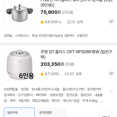
(
6인용
))
75,900
원
(225몰)
상
4.6
(
999+)
22.10. 등록
관
별
품
심
점
리
압력솥
/
스테인리스
/
특징: 인덕션사용가능(IH), 3중바닥
/
5중안전
뷰
쿠첸 121 플러스 CRT-RPS0691BW (일반구
매)
203,350
원
(93몰)
상
4.7
(
466)
24.03. 등록
관
별
품
심
점
리
IH압력
밥솥
/
6인용
/
304풀스테인리스내솥
/
풀스테인리스커버
/
분리형커버
/
뷰
잡곡쾌속
/
2.1기압취사
/
백미쾌속
/
냉동보관밥
/
밥맛조절
/
음성안내
/
내솥불
정
림
/
예약
/
자동세척
/
패킹교체알림
/
화이트
/
에너지: 1등급
/
무게: 6.8kg
/
크
보
펼
기(가로x세로x깊이): 356x273x266mm
치
일반구매
공식인증점
기