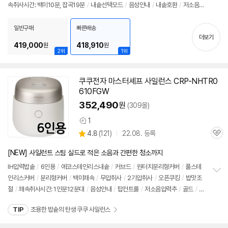
속취사시간: 백미10분, 잡곡19분
/
내솥선택모드
/
음성안내
/
내솥호환
/
저소음압
보
펼
력추
/
내솥불림
/
예약
/
자동세척
/
다이렉트터치
/
화이트
/
자동보온해제
/
자동
치
절전
/
에너지: 1등급
/
무게: 7.1kg
/
써모가드
/
잡곡메뉴: 13가지
/
크기(가로x세
일반구매
빠른배송
기
더보기
로x깊이): 259x278x359mm
419,000
418,910
원
원
2위
1위
쿠쿠전자 마스터셰프 사일런스 CRP-NHTR0
610FGW
352,490
원
(309몰)
1
상
상
4.8
(
121)
22.08. 등록
품
관
별
의
품
심
점
견
[NEW] 사일런트 스팀 실드로 적은 소음과 간편한 청소까지
리
뷰
IH압력
밥솥
/
6인용
/
에코스테인리스내솥
/
커브드
/
원터치분리형커버
/
풀스테
인리스커버
/
분리형커버
/
백미쾌속
/
무압취사
/
2기압취사
/
오픈쿠킹
/
밥맛조
정
절
/
쾌속취사시간: 1인분12분대
/
음성안내
/
탑컨트롤
/
저소음압력추
/
골드
/
화
보
펼
이트
/
대기전력차단스위치
/
에너지: 1등급
/
무게: 7.2kg
/
터치식
/
오토락킹트윈
치
TIP
조용한 밥솥의 탄생 쿠쿠 사일런스
프레셔
/
실린더압력제어
/
36.9dB
/
언어변경: 한국어, 영어, 중국어
/
크기(가로x
기
세로x깊이): 271x253x371mm