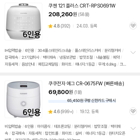
쿠첸 121 플러스 CRT-RPS0691W
208,260
원
(58몰)
상
4.8
(
392)
24.03. 등록
관
별
품
심
점
리
뷰
IH압력
밥솥
/
6인용
/
304풀스테인리스내솥
/
풀스테인리스커버
/
분리형커버
/
잡곡쾌속
/
2.1기압취사
/
백미쾌속
/
냉동보관밥
/
밥맛조절
/
내솥불림
/
예약
/
정
자동세척
/
음성안내
/
패킹교체알림
/
화이트
/
에너지: 1등급
/
무게: 6.8kg
/
크
보
펼
기(가로x세로x깊이): 356x273x266mm
치
기
쿠쿠전자 에그 CR-0675FW (빠른배송)
69,800
원
(1몰)
65,450원 쿠팡 신한카드 구매 시
와
우
상
4.6
(
999+)
19.12. 등록
할
관
별
인
품
심
점
가
리
비압력
밥솥
/
6인용
/
마이콤식
/
테프론코팅
/
분리형커버
/
밥맛조절
/
백미쾌
뷰
속
/
잡곡쾌속
/
자동세척
/
탑컨트롤
/
화이트
/
실버
/
에너지: 1등급
/
원터치오픈
정