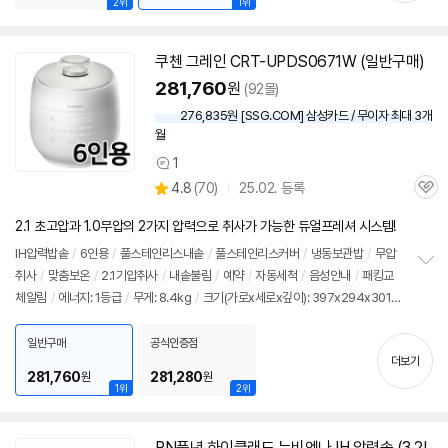
2위
1위
쿠첸 그레인 CRT-UPDS0671W (일반구매)
281,760
원
(92몰)
276,835원 [SSG.COM] 삼성카드 / 무이자 최대 3개
월
1
상
상
4.8
(
70)
25.02. 등록
품
관
별
의
품
심
점
견
2.1 초고압과 1.0무압의 2가지 압력으로 취사가 가능한 듀얼프레셔 시스템!
리
뷰
IH압력
밥솥
/
6인용
/
풀스테인리스내솥
/
풀스테인리스커버
/
냉동보관밥
/
무압
취사
/
맞춤보온
/
2.1기압취사
/
내솥불림
/
예약
/
자동세척
/
음성안내
/
패킹교
정
체알림
/
에너지: 1등급
/
무게: 8.4kg
/
크기(가로x세로x깊이): 397x294x301m
보
펼
m
치
일반구매
공식인증점
기
더보기
281,760
281,280
원
원
1위
2위
PN풍년 하이클래드 뉴비엔나 IH 압력솥 (3.2L