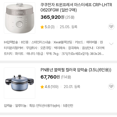
쿠쿠전자 트윈프레셔 마스터셰프 CRP-LHTR
0620FGW (일반구매)
365,920
원
(25몰)
상
5.0
(
3)
25.05. 등록
관
별
품
심
점
리
IH압력
밥솥
/
6인용
/
스테인리스내솥
/
Xwall블랙코팅
/
커브드
/
에어버블
/
원
뷰
터치분리형커버
/
무압취사
/
오픈쿠킹
/
백미쾌속
/
잡곡쾌속
/
음성안내
/
다이렉
정
트터치
/
화이트
/
에너지: 1등급
/
무게: 7kg
/
크기(가로x세로x깊이): 383x262x
보
펼
260mm
치
기
PN풍년 블랙펄 컬러쿡 압력솥 (3.5L(
6인용
))
67,760
원
(114몰)
상
4.6
(
169)
20.01. 등록
관
별
품
심
점
리
뷰
압력솥
/
알루미늄
/
특징: 인덕션사용가능(IH)
/
5중안전