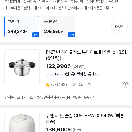
분리형커버
/
잡곡쾌속
/
맞춤보온
/
백미쾌속
/
자동세척
/
다이렉트터치
/
음성안
정
뷰
내
/
브라운
/
블랙
/
에너지아이
/
대기전력차단스위치
/
에너지: 2등급
/
무게: 6.2
보
펼
kg
/
크기(가로x세로x깊이): 265x258x379mm
치
일반구매
공식인증점
기
더보기
249,340
275,850
원
원
1위
2위
PN풍년 하이클래드 뉴파이브 IH 압력솥 (3.5L
(
6인용
))
122,990
원
(249몰)
119,680원 [롯데백화점] 롯데카드
상
4.7
(
448)
21.03. 등록
관
별
품
심
점
리
압력솥
/
스테인리스
/
특징: 인덕션사용가능(IH), 통5중
/
5중안전
뷰
쿠첸 더 핏 슬림 CRS-FSWD0640W (빠른
배송)
138,900
원
(6몰)