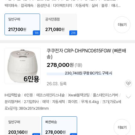
정
백미쾌속
/
잡곡쾌속
/
음성안내
/
다이렉트터치
/
자동세척
/
실버
/
블루
/
에너지
보
펼
아이
/
대기전력차단스위치
/
에너지: 1등급
/
무게: 6.7kg
/
슬로우오픈기능
/
크기
치
(가로x세로x깊이): 269x265x392mm
일반구매
공식인증점
기
더보기
217,100
271,080
원
원
1위
2위
쿠쿠전자 CRP-DHPNC0615FGW (빠른배
송)
278,000
원
(1몰)
230,740원 쿠팡 BC카드 구매 시
와
우
26.03. 등록
할
관
인
심
IH압력
밥솥
/
6인용
/
에코스테인리스내솥
/
Xwall블랙코팅
/
풀스테인리스커버
/
가
분리형커버
/
2기압취사
/
예약
/
자동세척
/
화이트
/
무게: 6.4kg
/
크기(가로x세
정
로x깊이): 380x261x268mm
보
펼
치
일반구매
빠른배송
기
더보기
203,160
278,000
원
원