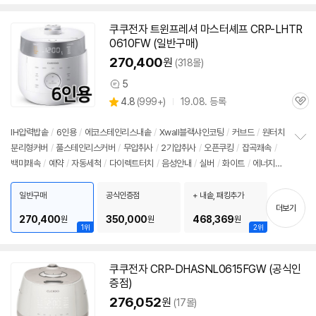
쿠쿠전자 트윈프레셔 마스터셰프 CRP-LHTR
0610FW (일반구매)
270,400
원
(318몰)
5
상
상
4.8
(
999+)
19.08. 등록
품
관
별
의
품
심
점
견
리
IH압력
밥솥
/
6인용
/
에코스테인리스내솥
/
Xwall블랙샤인코팅
/
커브드
/
원터치
뷰
분리형커버
/
풀스테인리스커버
/
무압취사
/
2기압취사
/
오픈쿠킹
/
잡곡쾌속
/
정
백미쾌속
/
예약
/
자동세척
/
다이렉트터치
/
음성안내
/
실버
/
화이트
/
에너지아
보
펼
이
/
대기전력차단스위치
/
에너지: 1등급
/
무게: 7kg
/
크기(가로x세로x깊이): 26
치
2x260x380mm
일반구매
공식인증점
+ 내솥, 패킹추가
기
더보기
270,400
350,000
468,369
원
원
원
1위
2위
쿠쿠전자 CRP-DHASNL0615FGW (공식인
증점)
276,052
원
(17몰)