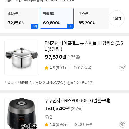
버튼
/
크기(가로x세로x깊이): 238x215x323mm
보
펼
치
일반구매
빠른배송
해외구매
기
더보기
72,850
69,800
85,290
원
원
원
2위
1위
PN풍년 하이클래드 뉴 하이브 IH 압력솥 (3.5
L(
6인용
))
97,570
원
(475몰)
상
4.8
(
999+)
17.07. 등록
관
별
품
심
점
리
압력솥
/
스테인리스
/
특징: 인덕션사용가능(IH), 통3중
/
5중안전
뷰
쿠쿠전자 CRP-P0660FD (일반구매)
180,340
원
(217몰)
2
상
상
4.6
(
999+)
19.06. 등록
품
관
별