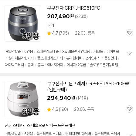
쿠쿠전자 CRP-JHR0610FC
207,490
원
(223몰)
1
상
상
4.7
(
795)
22.03. 등록
품
관
별
의
품
심
점
견
리
IH압력
밥솥
/
6인용
/
스테인리스내솥
/
Xwall블랙샤인코팅
/
커브드
/
에어버블
뷰
/
원터치분리형커버
/
풀스테인리스커버
/
분리형커버
/
2기압취사
/
음성안내
/
정
다이렉트터치
/
블랙
/
블루
/
에너지아이
/
에너지: 2등급
/
슬로우오픈기능미탑
보
펼
재
/
크기(가로x세로x깊이): 265x269x392mm
치
기
쿠쿠전자 트윈프레셔 CRP-FHTAS0610FW
(일반구매)
294,940
원
(141몰)
상
4.6
(
190)
23.06. 등록
관
별
품
심
점
리
진짜 스테인리스 내솥으로 만나는 트윈프레셔
뷰
IH압력
밥솥
/
6인용
/
풀스테인리스내솥
/
원터치분리형커버
/
풀스테인리스커버