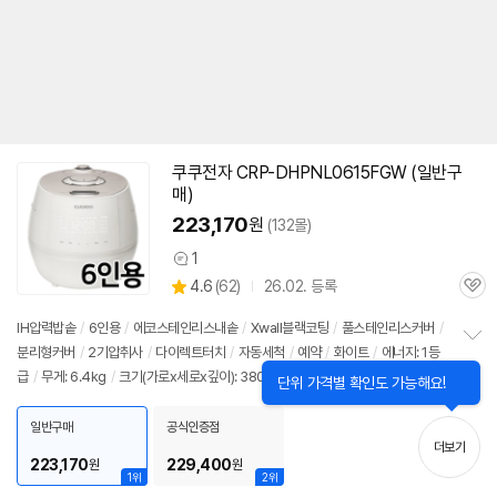
쿠쿠전자 CRP-DHPNL0615FGW (일반구
매)
223,170
원
(132몰)
1
상
상
4.6
(
62)
26.02. 등록
품
관
별
의
품
심
점
견
IH압력
밥솥
/
6인용
/
에코스테인리스내솥
/
Xwall블랙코팅
/
풀스테인리스커버
/
리
분리형커버
/
2기압취사
/
다이렉트터치
/
자동세척
/
예약
/
화이트
/
에너지: 1등
정
뷰
급
/
무게: 6.4kg
/
크기(가로x세로x깊이): 380x261x268mm
보
펼
치
일반구매
공식인증점
기
더보기
223,170
229,400
원
원
1위
2위