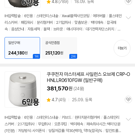
상
4.8
(
789)
18.09. 등록
관
별
품
심
점
리
IH압력
밥솥
/
6인용
/
스테인리스내솥
/
Xwall블랙샤인코팅
/
에어버블
/
풀스테인
뷰
리스커버
/
패킹워시
/
분리형커버
/
2기압취사
/
맞춤보온
/
백미쾌속
/
잡곡쾌
정
속
/
음성안내
/
자동세척
/
블랙
/
브라운
/
에너지아이
/
대기전력차단스위치
/
에
보
펼
너지: 1등급
/
무게: 6.5kg
/
크기(가로x세로x깊이): 265x258x379mm
치
일반구매
공식인증점
기
더보기
244,180
251,120
원
원
1위
2위
세부정보 열기/접기
쿠쿠전자 마스터셰프 사일런스 오브제 CRP-O
HNLLR0610FGW (일반구매)
381,570
원
(24몰)
상
4.7
(
45)
25.09. 등록
관
별
품
심
점
리
IH압력
밥솥
/
6인용
/
스테인리스내솥
/
커브드
/
원터치분리형커버
/
풀스테인리
뷰
스커버
/
2.1기압취사
/
무압취사
/
오픈쿠킹
/
백미쾌속
/
쾌속취사시간: 백미12분
정
(1인분)
/
저당방식: 사이폰식
/
당질저감률: 약30(백미), 약15(잡곡)%
/
탑컨트롤
보