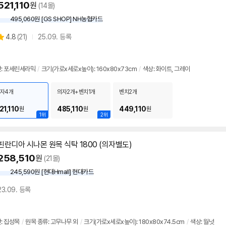
521,110
원
(14몰)
495,060원 [GS SHOP] NH농협카드
상
4.8
(
21)
25.09. 등록
별
품
점
리
: 포세린세라믹
/
크기(가로x세로x높이): 160x80x73cm
/
색상: 화이트, 그레이
뷰
자4개
의자2개+벤치1개
벤치2개
21,110
485,110
449,110
원
원
원
1위
2위
핀란디아 시나몬 원목
식탁
1800 (의자별도)
258,510
원
(21몰)
245,590원 [현대Hmall] 현대카드
23.09. 등록
: 집성목
/
원목 종류: 고무나무 외
/
크기(가로x세로x높이): 180x80x74.5cm
/
색상: 월넛