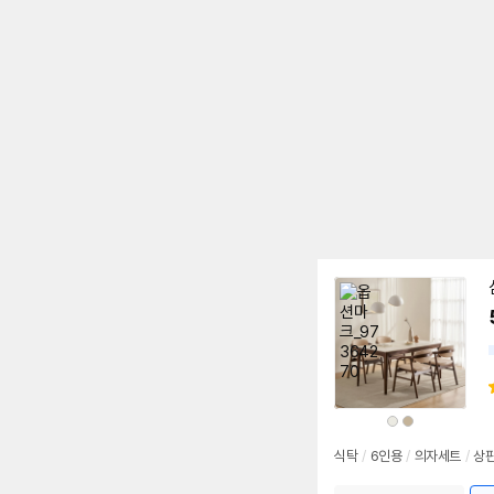
상
상
품
품
색
색
상
상
식탁
/
6인용
/
의자세트
/
상판