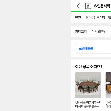
뒤
다
본문 바로가기
다
로
나
나
가
와
와
기
메
연관
원목6인용식탁
접
인
카테고리
식탁 (6인)
로켓배송관
이런 상품 어때요?
엘사데코 명품가구 엔
[아
틱 식탁 6인용 클래식
다이
고급 원목 앤틱 식탁세
형소