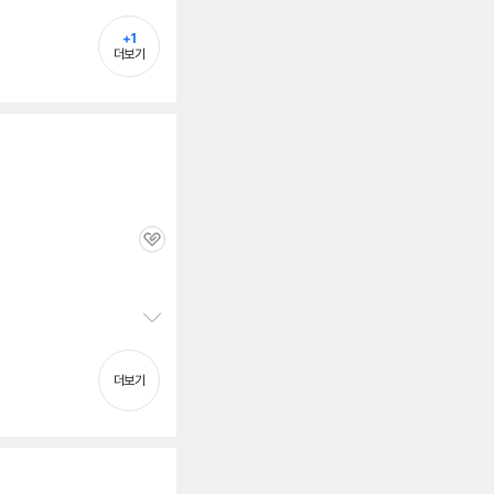
정
보
+1
펼
더보기
치
기
관
심
정
보
펼
더보기
치
기