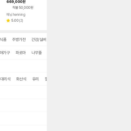
669,000
원
착불 50,000원
헤닝 henning
리
5.00
(
2
)
별
뷰
점
수
식품
주방가전
건강/실버
더보기
애가구
파로마
나무뜰
잉글랜더
베스트리빙
한샘
스칸디아
동서
연대리석
화산석
유리
철제