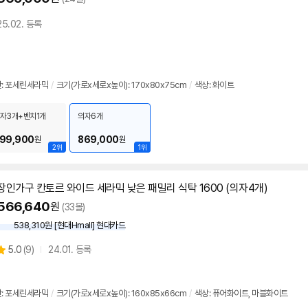
25.02. 등록
: 포세린세라믹
/
크기(가로x세로x높이): 170x80x75cm
/
색상: 화이트
자3개+벤치1개
의자6개
99,900
869,000
원
원
2위
1위
장인가구 칸토르 와이드 세라믹 낮은 패밀리
식탁
1600 (의자4개)
566,640
원
(33몰)
538,310원 [현대Hmall] 현대카드
상
5.0
(
9)
24.01. 등록
별
품
점
리
: 포세린세라믹
/
크기(가로x세로x높이): 160x85x66cm
/
색상: 퓨어화이트, 마블화이트
뷰