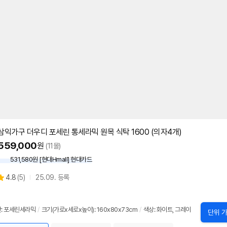
삼익가구 더우디 포세린 통세라믹 원목
식탁
1600 (의자4개)
559,000
원
(11몰)
531,580원 [현대Hmall] 현대카드
상
4.8
(
5)
25.09. 등록
별
품
점
리
: 포세린세라믹
/
크기(가로x세로x높이): 160x80x73cm
/
색상: 화이트, 그레이
뷰
단위 가