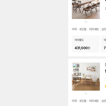
상
품
색
상
식탁
/
6인용
/
의자세트
/
상판
의자별도
의
431,000
7
원
상
품
색
상
식탁
/
6인용
/
의자세트
/
상판