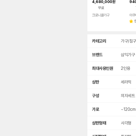
4,680,000
94
원
트 ELC-1071
춤제
무료
크로니클가구
별
점
상
카테고리
가구/침
세
검
색
브랜드
삼익가구
최대사용인원
2인용
상판
세라믹
구성
의자세트
가로
~120cm
상판형태
사각형