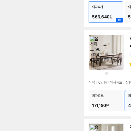
의자4개
의
566,640
5
원
1위
상
품
색
상
식탁
/
6인용
/
의자세트
/
상판
의자별도
의
171,180
4
원