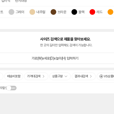
접이식
렌지대형
이트
그레이
내추럴
브라운
블랙
레드
사이즈 검색으로 제품을 찾아보세요.
한 곳의 길이만 입력해도 검색이 가능합니다.
가로(W)x세로(D)x높이(H)
입력하기
배송비포함
가격대검색
상품구분
결과내검색
VS상품
우할인