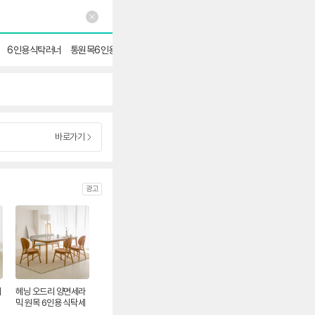
6인용식탁러너
통원목6인용식탁
6인용교자상
바로가기
광고
세
헤닝 오드리 양면세라
믹 원목 6인용 식탁세
트 1800 벤치1 의자3