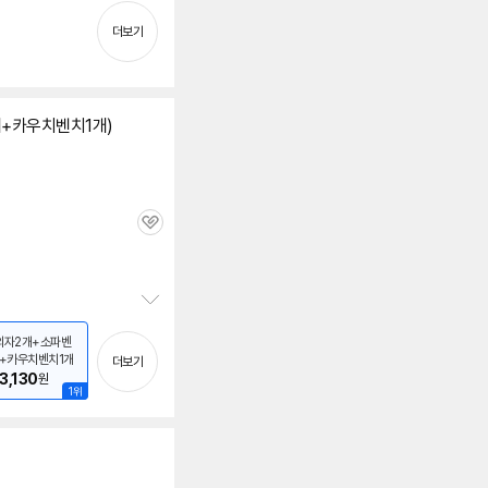
보
펼
더보기
치
기
개+카우치벤치1개)
관
심
정
보
의자2개+소파벤
개+카우치벤치1개
펼
더보기
03,130
원
치
1위
기