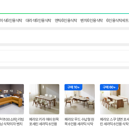
이식6인용식탁
대리석6인용식탁
엔틱6인용식탁
벤치6인용식탁
6인용식탁세트
구매 10+
구매 60+
쿠아100소파] 리빙
페라모 키라 애쉬 원목
페라모 무드 수납형 원
페라모 스쿠 양면 포
닝 식탁의자 벤치
포세린 세라믹 6인용
목 6인용 세라믹 식탁
린 세라믹 6인용 식탁
파 코너소파 - 맞
식탁 세트 무소음 의자
세트 타원형 1800 의
테이블 세트 의자3 벤