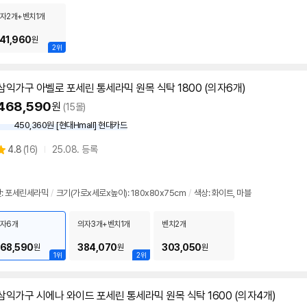
자2개+벤치1개
41,960
원
2위
삼익가구 아벨로 포세린 통세라믹 원목
식탁
1800 (의자6개)
468,590
원
(15몰)
450,360원 [현대Hmall] 현대카드
상
4.8
(
16)
25.08. 등록
별
품
점
리
: 포세린세라믹
/
크기(가로x세로x높이): 180x80x75cm
/
색상: 화이트, 마블
뷰
자6개
의자3개+벤치1개
벤치2개
68,590
384,070
303,050
원
원
원
1위
2위
삼익가구 시에나 와이드 포세린 통세라믹 원목
식탁
1600 (의자4개)