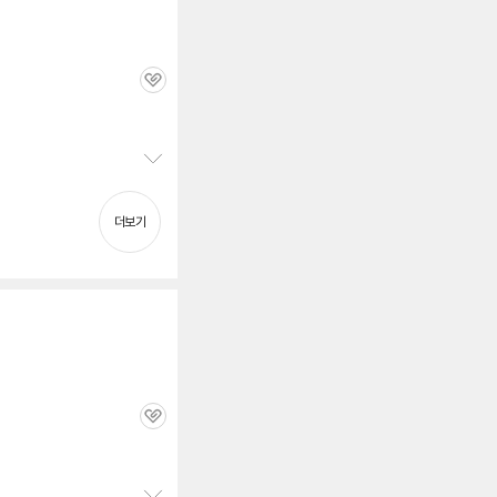
관
심
정
보
펼
더보기
치
기
관
심