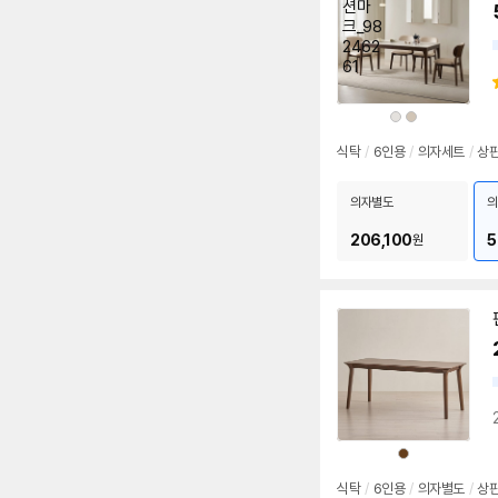
상
상
품
품
색
색
상
상
식탁
/
6인용
/
의자세트
/
상판
의자별도
의
206,100
5
원
상
품
색
상
식탁
/
6인용
/
의자별도
/
상판