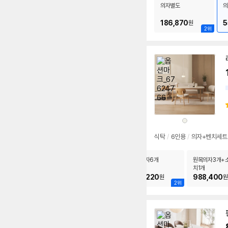
의자별도
의
186,870
5
원
2위
상
품
색
상
식탁
/
6인용
/
의자+벤치세트
의자별도
원목의자6개
원목의자3개+
치1개
349,000
922,220
988,400
원
원
원
2위