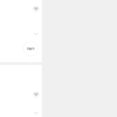
관
심
정
보
펼
더보기
치
기
관
심