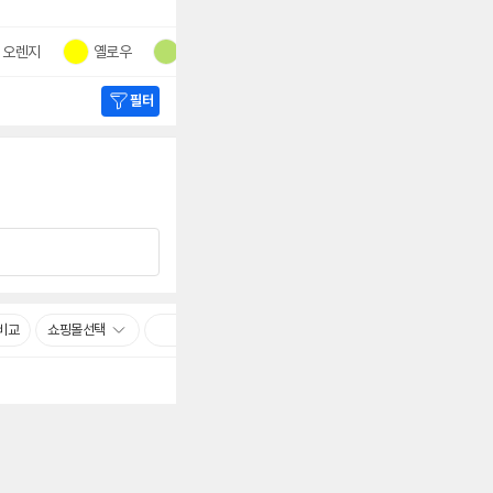
오렌지
옐로우
그린
블루
더보기
필터
비교
쇼핑몰선택
빠른배송