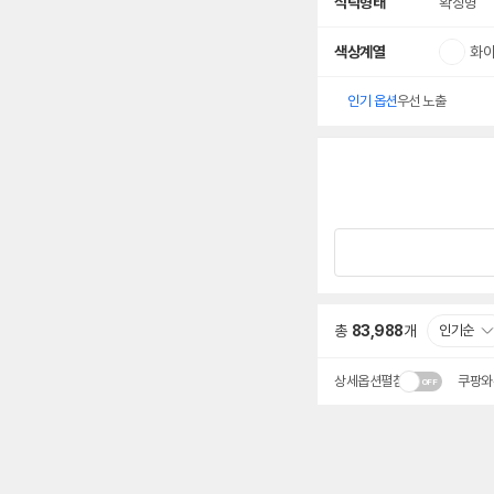
식탁형태
확장형
색상계열
화
인기 옵션
우선 노출
총
83,988
개
인기순
상세옵션펼침
쿠팡와