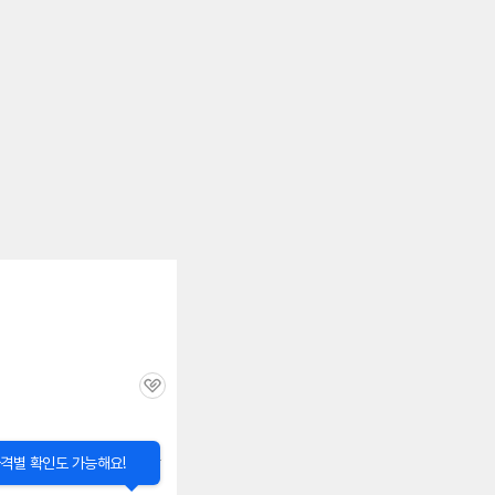
관
심
닫
격별 확인도 가능해요!
기
정