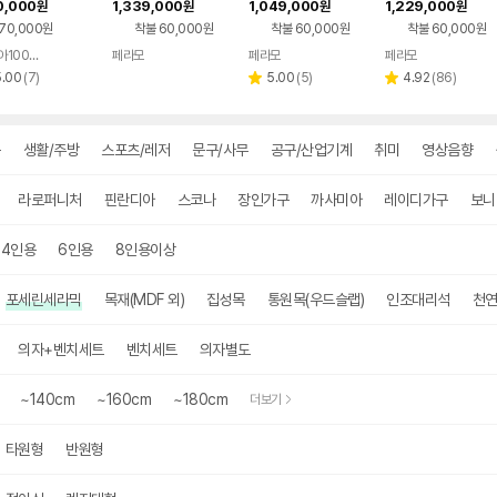
0,000
1,339,000
1,049,000
1,229,000
원
원
원
원
작 국내제작
6개 1800mm
자3개 + 벤치1개
치1, 2000mm
70,000원
착불 60,000원
착불 60,000원
착불 60,000원
아쿠아100소파
페라모
페라모
페라모
네이버
네이버
네이버
리
페이
페이
리
페이
리
5.00
(
7
)
5.00
(
5
)
4.92
(
86
)
별
별
뷰
뷰
뷰
점
점
수
수
수
구
생활/주방
스포츠/레저
문구/사무
공구/산업기계
취미
영상음향
라로퍼니처
핀란디아
스코나
장인가구
까사미아
레이디가구
보니
4인용
6인용
8인용이상
포세린세라믹
목재(MDF 외)
집성목
통원목(우드슬랩)
인조대리석
천
의자+벤치세트
벤치세트
의자별도
~140cm
~160cm
~180cm
더보기
타원형
반원형