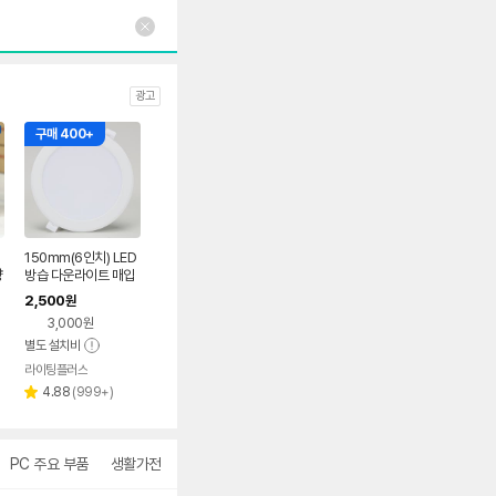
광고
구매 400+
150mm(6인치) LED
량
방습 다운라이트 매입
등 15cm, 15W, 전구
2,500
원
색
3,000원
별도 설치비
라이팅플러스
리
4.88
(
999+
)
별
뷰
점
수
PC 주요 부품
생활가전
의류
더보기