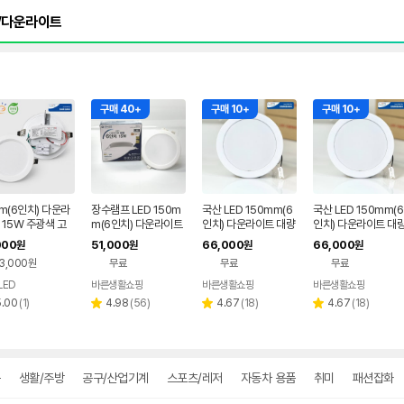
구매 40+
구매 10+
구매 10+
cm(6인치) 다운라
장수램프 LED 150m
국산 LED 150mm(6
국산 LED 150mm(6
 15W 주광색 고
m(6인치) 다운라이트
인치) 다운라이트 대량
인치) 다운라이트 대
 친환경 매입등 매
15W 6500K 주광색
1박스 20개입 15W,
1박스 20개입 15W,
000
51,000
66,000
66,000
원
원
원
원
 LED 국산
1박스 20개입
전구색
주광색
3,000원
무료
무료
무료
LED
바른생활쇼핑
바른생활쇼핑
바른생활쇼핑
네이버
리
페이
리
리
리
5.00
(
1
)
4.98
(
56
)
4.67
(
18
)
4.67
(
18
)
별
별
별
뷰
뷰
뷰
뷰
점
점
점
수
수
수
수
구
생활/주방
공구/산업기계
스포츠/레저
자동차 용품
취미
패션잡화