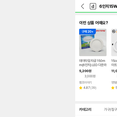
뒤
다
본문 바로가기
다
로
나
나
가
와
와
기
메
인
이런 상품 어때요?
구매 20+
데이타임 타공 150m
15
m(6인치) LED 다운라
이트
이트 15W 슬림형 매
효율
5,200
11,
원
립등
립등
3,000원
램프이야기
영빛
네이버
리
페이
4.87
(
39
)
별
별
뷰
점
점
수
상
카테고리
가구/침
세
검