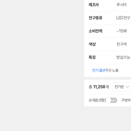
색
제조사
루시아
전구종류
LED전구
소비전력
~15W
색상
전구색
특징
방습가능
인기 옵션
우선 노출
총
11,258
개
인기순
상세옵션펼침
쿠팡와