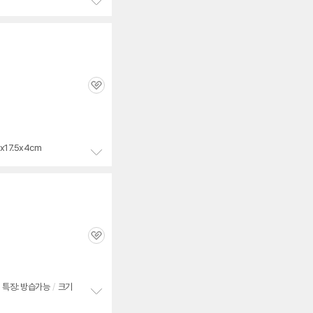
정
보
펼
치
기
관
심
x17.5x4cm
정
보
펼
치
기
관
심
특징: 방습가능
/
크기
정