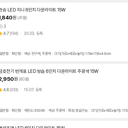
한승 LED 지니
6인치
다운
라이트
15W
1,840
원
(41몰)
3
상
상
4.7
(
194)
20.03. 등록
품
별
의
품
점
견
리
뷰
일반형
/
확산형
/
색상: 전구색, 주광색
/
크기(가로x세로x높이): 17.8x17.8x4.9cm
금호전기 번개표 LED 방습
6인치
다운
라이트
주광색
15W
2,950
원
(80몰)
상
4.8
(
333)
15.07. 등록
별
품
점
리
뷰
일반형
/
확산형
/
색온도: 6500K
/
색상: 주광색
/
특징: 방습가능
/
크기(가로x세로x높이): 17.5