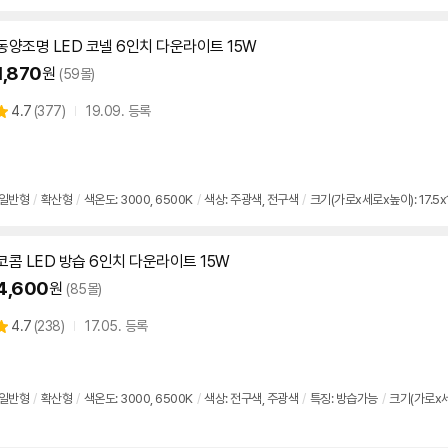
동양조명 LED 코넬
6인치
다운
라이트
15W
1,870
원
(59몰)
상
4.7
(
377)
19.09. 등록
별
품
점
리
뷰
일반형
/
확산형
/
색온도: 3000, 6500K
/
색상: 주광색, 전구색
/
크기(가로x세로x높이): 17.5x1
코콤 LED 방습
6인치
다운
라이트
15W
4,600
원
(85몰)
상
4.7
(
238)
17.05. 등록
별
품
점
리
뷰
일반형
/
확산형
/
색온도: 3000, 6500K
/
색상: 전구색, 주광색
/
특징: 방습가능
/
크기(가로x세로