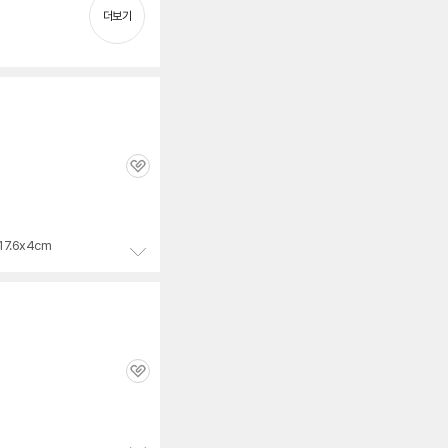
펼
더보기
치
기
관
심
17.6x4cm
정
보
펼
치
기
관
심