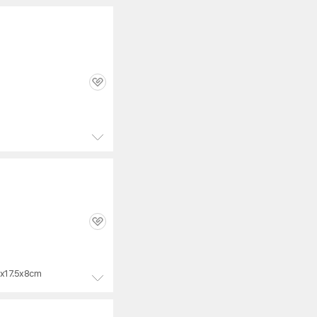
세부정보 열기/접기
펼
치
기
관
심
정
보
펼
치
기
관
심
x17.5x8cm
정
보