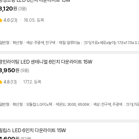
명성조명 LED
6인치
다운
라이트
15W
3,120
원
(3몰)
상
4.6
(
23)
18.05. 등록
별
품
점
리
뷰
일반형
/
확산형
/
색상: 주광색, 전구색
/
재질: 알루미늄
/
크기(가로x세로x높이): 17.5x17.5x3.
광민라이팅 LED 센테니얼
6인치
다운
라이트
15W
3,950
원
(9몰)
상
4.8
(
13)
17.12. 등록
별
품
점
리
뷰
일반형
/
확산형
/
모듈칩: LG이노텍
/
색온도: 3000, 6500K
/
색상: 전구색, 주광색
/
크기(가로x
필립스 LED
6인치
다운
라이트
15W
4,600
원