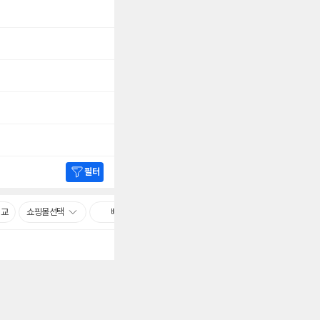
필터
비교
쇼핑몰선택
빠른배송