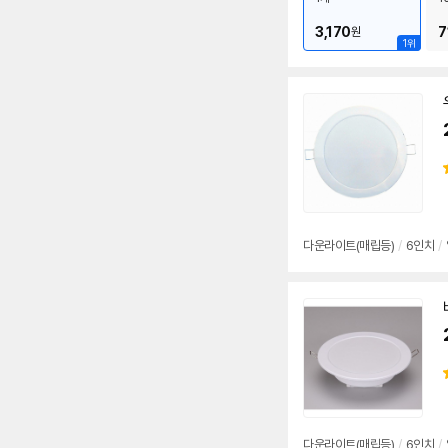
3,170
7
원
1위
다운
라이트
(매립등)
/
6인치
/
다운
라이트
(매립등)
/
6인치
/