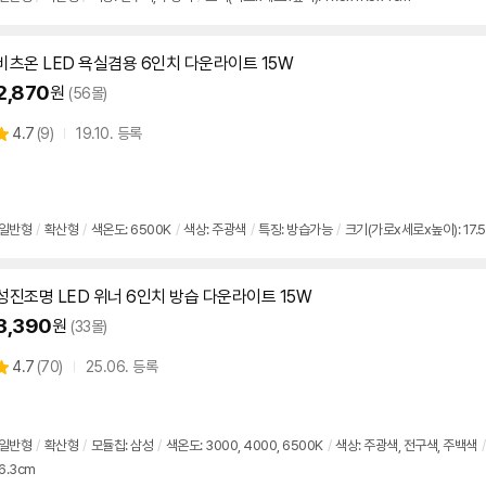
비츠온 LED 욕실겸용
6인치
다운
라이트
15W
2,870
원
(56몰)
상
4.7
(
9)
19.10. 등록
별
품
점
리
뷰
일반형
/
확산형
/
색온도: 6500K
/
색상: 주광색
/
특징: 방습가능
/
크기(가로x세로x높이): 17.5
성진조명 LED 위너
6인치
방습
다운
라이트
15W
3,390
원
(33몰)
상
4.7
(
70)
25.06. 등록
별
품
점
리
뷰
일반형
/
확산형
/
모듈칩: 삼성
/
색온도: 3000, 4000, 6500K
/
색상: 주광색, 전구색, 주백색
/
6.3cm