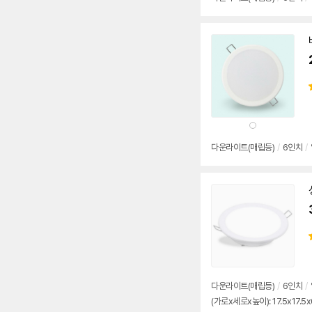
상
품
색
상
다운
라이트
(매립등)
/
6인치
/
다운
라이트
(매립등)
/
6인치
/
(가로x세로x높이): 17.5x17.5x