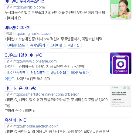
비타민C 풋사과윤스킨업
https://knjbio.com/
광고
풋사과윤스킨업 피부보습과 자외선케어를 한번에! 무더운 여름 지금 바로
대비하세요
비타민C G마켓
http://m.gmarket.co.kr
광고
비타민C 쇼핑에 집중! 최대 5% 적립에 무료반품까지, 꼭멤버십 혜택
G마켓베스트
슈퍼딜특가
스타배송
꼭멤버십
CJ온스타일 X 비타민C
네이버페이
http://www.cjonstyle.com
광고
라이브로 쇼핑하는 비타민C, 지금 필요한 순간 바로도착!
라이브쇼위크
건강식품관
방송라인업
라이브쇼특가
이벤트
라이브쇼위크 8/3-8/9
닥터베리온 비타민c
네이버페이 플러스
https://smartstore.naver.com/drberion
광고
비타민C, 비싸야 할 이유가 있을까요? 하루 한 포 비타민C 고함량 1,000
mg
고함량 순수 비타민 c
옥션 비타민C
http://mobile.auction.co.kr
광고
비타민C 꼭멤버십 월 이용료만큼 캐시보장! 쇼핑 5%적립&무료반품 혜택