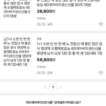
뇨 전립선 에 좋은 많은 음식 영양제 쏘팔메토
효능
60
대아
버지
생신선물 90개 1회분
38,800
원
무료배송
26.05. 등록
관
심
쿠팡
1+1 소변 빈 번 한 배 뇨 전립선 에 좋은 많은 음
식 영양제 쏘팔메토효능
60
대아
버지
생신선물
영양제 남자 남성 120 정 활 력 제 120세트 1정
58,800
원
무료배송
26.05. 등록
관
심
1
'60대아버지건강식품' 검색결과 어떠셨나요?