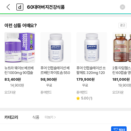
뒤
다
본문 바로가기
다
로
나
나
가
와
와
기
메
인
이런 상품 어때요?
광고
뉴트라 웨이브 베르베
퓨어 인캡슐레이션 베
퓨어 인캡슐레이션 쏘
2통 타임헬스
린 1000mg 90캡슐
르베린 파이토솜 550
팔메토 320mg 120
린 60캡슐 
mg 60캡슐 울트라소
소프트젤 쏘팔매토 sa
83,400
98,900
179,900
181,000
원
원
원
원
브 berberine
w palmetto
14,900원
무료
무료
19,900
오드타운
퓨어앤드
퓨어앤드
오드타운
네이버
네이버
네이버
네
페이
페이
리
페이
페
5.00
(
1
)
별
뷰
점
수
상
카테고리
식품
더보기
세
검
색
필터