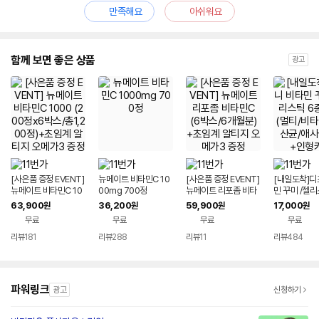
만족해요
아쉬워요
함께 보면 좋은 상품
광고
[사은품 증정 EVENT]
뉴메이트 비타민C 10
[사은품 증정 EVENT]
[내일도착]디
뉴메이트 비타민C 10
00mg 700정
뉴메이트 리포좀 비타
민 꾸미 /젤리
00 (200정x6박스/총
민C (6박스/6개월분)
선택 (멀티/비
63,900
36,200
59,900
17,000
원
원
원
원
1,200정)+초임계 알
+초임계 알티지 오메
유산균/애사비 
무료
무료
무료
무료
티지 오메가3 증정
가3 증정
형키링
리뷰
181
리뷰
288
리뷰
11
리뷰
484
파워링크
광고
신청하기