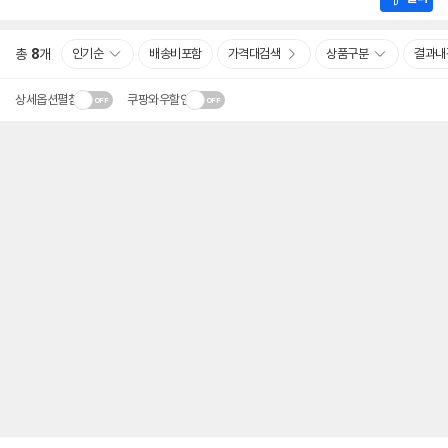
총
8
개
인기순
배송비포함
가격대검색
상품구분
결과내
상세옵션펼침
쿠팡와우할인