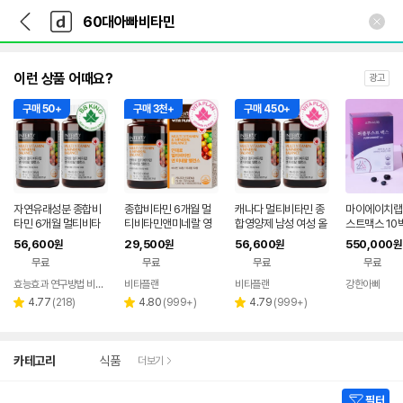
뒤
다
본문 바로가기
다
로
나
나
가
와
와
기
메
인
이런 상품 어때요?
광고
구매 50+
구매 3천+
구매 450+
자연유래성분 종합비
종합비타민 6개월 멀
캐나다 멀티비타민 종
마이에이치랩
타민 6개월 멀티비타
티비타민앤미네랄 영
합영양제 남성 여성 올
스트맥스 10
민앤미네랄 영양제 남
양제 남성 여성 캐나다
인원 영양제 비타민K1
56,600
29,500
56,600
550,000
원
원
원
원
성 여성 캐나다 올인원
올인원
바이타민 천연부원료
무료
무료
무료
무료
180정, 2개
효능효과 연구방법 비비킹
비타플랜
비타플랜
강한아빠
리
리
리
4.77
(
218
)
4.80
(
999+
)
4.79
(
999+
)
별
별
별
뷰
뷰
뷰
점
점
점
수
수
수
상
카테고리
식품
더보기
세
검
색
필터