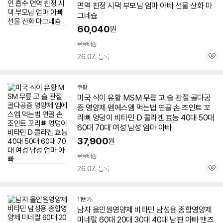
면역 친정 시댁 부모님 엄마
아빠
선물 산화 마
그네슘
60,040
원
무료배송
26.07. 등록
관
심
쿠팡
미국 식이 유황 MSM 무릎 고 슬 관절 골다공
증 영양제 엠에스엠 먹는법 연골 손 조인트 꼬
리뼈 엉덩이
비타민
D 콜라겐 효능 40대 50대
60대
70대 여성 남성 엄마
아빠
37,900
원
무료배송
26.07. 등록
관
심
11번가
남자 올인원영양제
비타민
남성용 종합영양제
미네랄
60대
20대 30대 40대 남편
아빠
맨즈