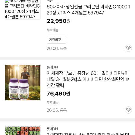
옥션
60대
아빠
생일선물 고려은단
비타민
C 1000 1
20정 x 1박스 4개월분 597947
22,950
원
무료배송
가격비교
26.06. 등록
관
심
롯데ON
자체제작 부모님 중장년
60대
멀티
비타민
+미
네랄 3개월분2박스
아빠
비타민
항산화면역 뼈
건강 활력
76,490
원
무료배송
26.05. 등록
관
심
롯데ON