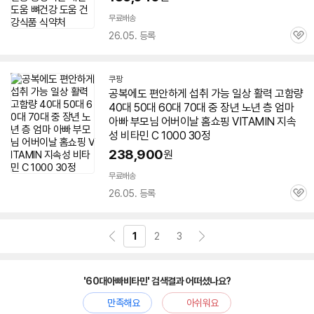
무료배송
26.05. 등록
관
심
쿠팡
공복에도 편안하게 섭취 가능 일상 활력 고함량
40대 50대
60대
70대 중 장년 노년 층 엄마
아빠
부모님 어버이날 홈쇼핑 VITAMIN 지속
성
비타민
C 1000 30정
238,900
원
무료배송
26.05. 등록
관
심
1
2
3
'60대아빠비타민' 검색결과 어떠셨나요?
만족해요
아쉬워요