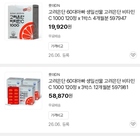
롯데ON
고려은단
60대
아빠
생일선물 고려은단
비타민
C 1000 120정 x 1박스 4개월분 597947
19,920
원
무료배송
가격비교
26.06. 등록
관
심
롯데ON
고려은단
60대
아빠
생일선물 고려은단
비타민
C 1000 120정 x 3박스 12개월분 597981
58,870
원
무료배송
가격비교
26.06. 등록
관
심