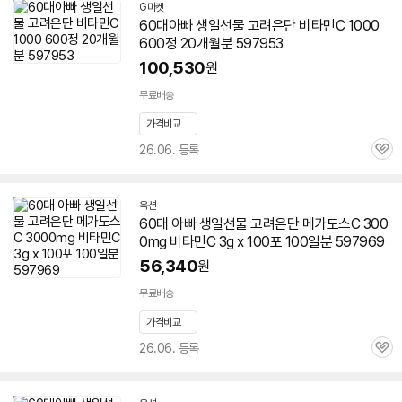
G마켓
60대
아빠
생일선물 고려은단
비타민
C 1000
600정 20개월분 597953
100,530
원
무료배송
가격비교
26.06. 등록
관
심
옥션
60대
아빠
생일선물 고려은단 메가도스C 300
0mg
비타민
C 3g x 100포 100일분 597969
56,340
원
무료배송
가격비교
26.06. 등록
관
심