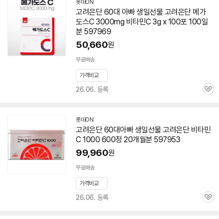
롯데ON
고려은단
60대
아빠
생일선물 고려은단 메가
도스C 3000mg
비타민
C 3g x 100포 100일
분 597969
50,660
원
무료배송
가격비교
26.06. 등록
관
심
롯데ON
고려은단
60대
아빠
생일선물 고려은단
비타민
C 1000 600정 20개월분 597953
99,960
원
무료배송
가격비교
26.06. 등록
관
심