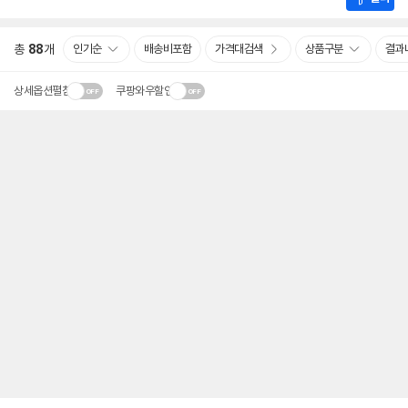
총
88
개
인기순
배송비포함
가격대검색
상품구분
결과
상세옵션펼침
쿠팡와우할인