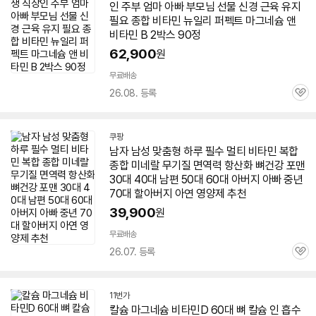
인 주부 엄마
아빠
부모님 선물 신경 근육 유지
필요 종합
비타민
뉴일리 퍼펙트 마그네슘 앤
비타민
B 2박스 90정
62,900
원
무료배송
26.08. 등록
관
심
쿠팡
남자 남성 맞춤형 하루 필수 멀티
비타민
복합
종합 미네랄 무기질 면역력 항산화 뼈건강 포맨
30대 40대 남편 50대
60대
아버지
아빠
중년
70대 할아버지 아연 영양제 추천
39,900
원
무료배송
26.07. 등록
관
심
11번가
칼슘 마그네슘
비타민
D
60대
뼈 칼슘 인 흡수