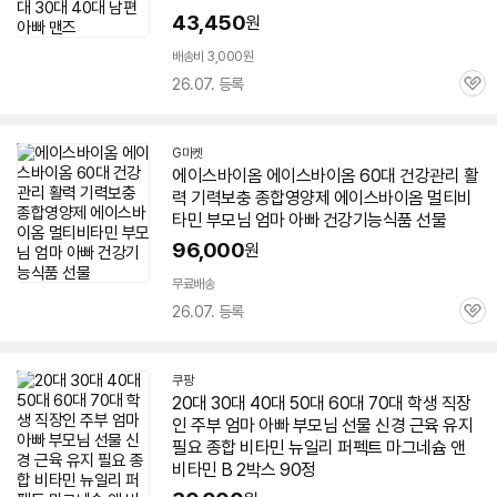
43,450
원
배송비 3,000원
26.07. 등록
관
심
G마켓
에이스바이옴 에이스바이옴
60대
건강관리 활
력 기력보충 종합영양제 에이스바이옴 멀티
비
타민
부모님 엄마
아빠
건강기능식품 선물
96,000
원
무료배송
26.07. 등록
관
심
쿠팡
20대 30대 40대 50대
60대
70대 학생 직장
인 주부 엄마
아빠
부모님 선물 신경 근육 유지
필요 종합
비타민
뉴일리 퍼펙트 마그네슘 앤
비타민
B 2박스 90정