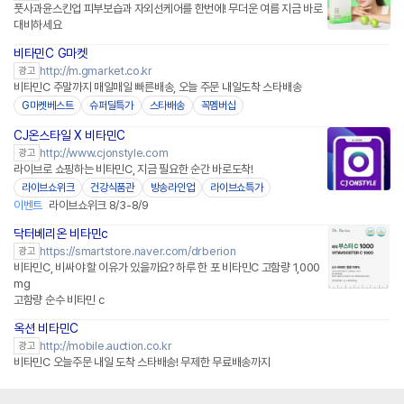
풋사과윤스킨업 피부보습과 자외선케어를 한번에! 무더운 여름 지금 바로
대비하세요
비타민C G마켓
http://m.gmarket.co.kr
광고
비타민C 주말까지 매일매일 빠른배송, 오늘 주문 내일도착 스타배송
G마켓베스트
슈퍼딜특가
스타배송
꼭멤버십
CJ온스타일 X 비타민C
네이버페이
http://www.cjonstyle.com
광고
라이브로 쇼핑하는 비타민C, 지금 필요한 순간 바로도착!
라이브쇼위크
건강식품관
방송라인업
라이브쇼특가
이벤트
라이브쇼위크 8/3-8/9
닥터베리온 비타민c
네이버페이 플러스
https://smartstore.naver.com/drberion
광고
비타민C, 비싸야 할 이유가 있을까요? 하루 한 포 비타민C 고함량 1,000
mg
고함량 순수 비타민 c
옥션 비타민C
http://mobile.auction.co.kr
광고
비타민C 오늘주문 내일 도착 스타배송! 무제한 무료배송까지