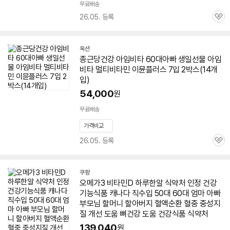
무료배송
26.05. 등록
관
심
옥션
종근당건강 아임비타
60대
아빠
생일선물 아임
비타 멀티
비타민
이뮨플러스 7입 2박스(14개
입)
54,000
원
무료배송
가격비교
26.05. 등록
관
심
쿠팡
오메가3
비타민
D 하루한알 식약처 인정 건강
기능식품 캐나다 직수입 50대
60대
엄마
아빠
부모님 할머니 할아버지 혈액순환 혈중 중성지
질 개선 도움 뼈건강 도움 건강식품 식약처
139,040
원