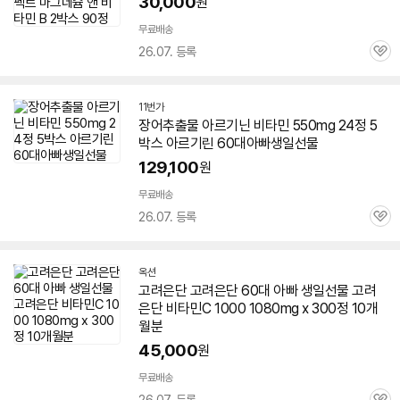
30,000
원
무료배송
26.07. 등록
관
심
11번가
장어추출물 아르기닌
비타민
550mg 24정 5
박스 아르기린
60대
아빠
생일선물
129,100
원
무료배송
26.07. 등록
관
심
옥션
고려은단 고려은단
60대
아빠
생일선물 고려
은단
비타민
C 1000 1080mg x 300정 10개
월분
45,000
원
무료배송