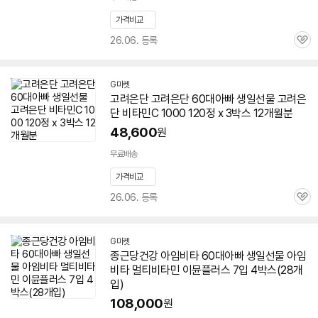
가격비교
26.06. 등록
관
심
G마켓
고려은단 고려은단
60대
아빠
생일선물 고려은
단
비타민
C 1000 120정 x 3박스 12개월분
48,600
원
무료배송
가격비교
26.06. 등록
관
심
G마켓
종근당건강 아임비타
60대
아빠
생일선물 아임
비타 멀티
비타민
이뮨플러스 7입 4박스(28개
입)
108,000
원