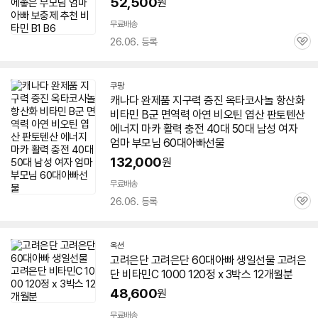
52,500
원
무료배송
26.06. 등록
관
심
쿠팡
캐나다 완제품 지구력 증진 옥타코사놀 항산화
비타민
B군 면역력 아연 비오틴 엽산 판토텐산
에너지 마카 활력 충전 40대 50대 남성 여자
엄마 부모님
60대
아빠
선물
132,000
원
무료배송
26.06. 등록
관
심
옥션
고려은단 고려은단
60대
아빠
생일선물 고려은
단
비타민
C 1000 120정 x 3박스 12개월분
48,600
원
무료배송