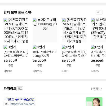
함께 보면 좋은 상품
광고
[사은품 증정 EVENT]
뉴메이트 비타민C 10
[사은품 증정 EVENT]
네추럴라이즈 
뉴메이트 비타민C 10
00mg 700정
뉴메이트 리포좀 비타
티 비타민 꾸미
00 (200정x6박스/총
민C (6박스/6개월분)
3박스 (3개월
63,900
36,200
59,900
39,900
원
원
원
원
1,200정)+초임계 알
+초임계 알티지 오메
종합 젤리 구미
무료
무료
무료
무료
티지 오메가3 증정
가3 증정
리뷰
181
리뷰
287
리뷰
11
리뷰
25
파워링크
광고
신청하기
비타민C 풋사과윤스킨업
https://knjbio.com/
광고