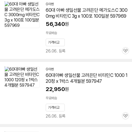
G마켓
60대
아빠
생일선물 고려은단 메가도스C 300
0mg
비타민
C 3g x 100포 100일분 597969
56,340
원
무료배송
가격비교
26.06. 등록
관
심
G마켓
60대
아빠
생일선물 고려은단
비타민
C 1000 1
20정 x 1박스 4개월분 597947
22,950
원
무료배송
가격비교
26.06. 등록
관
심