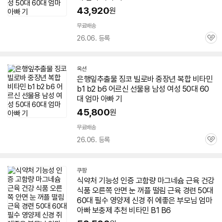
43,920
원
무료배송
26.06. 등록
관
심
옥션
은행잎추출물 징코 빌로바 중장년 복합
비타민
b1 b2 b6 어르신 선물용 남성 여성 50대
60
대
엄마
아빠
기
45,800
원
무료배송
26.06. 등록
관
심
쿠팡
식약처 기능성 인증 고함량 마그네슘 근육 건강
식품 오른쪽 안면 눈 꺼플 떨림 근육 경련 50대
60대
필수 영양제 신경 쥐 에좋은 부모님 엄마
아빠
보충제 추천
비타민
B1 B6