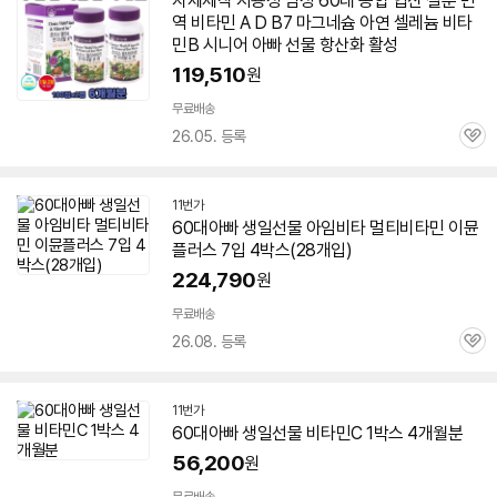
자체제작 지용성 남성
60대
종합 엽산 철분 면
역
비타민
A D B7 마그네슘 아연 셀레늄
비타
민
B 시니어
아빠
선물 항산화 활성
119,510
원
무료배송
26.05. 등록
관
심
11번가
60대
아빠
생일선물 아임비타 멀티
비타민
이뮨
플러스 7입 4박스(28개입)
224,790
원
무료배송
26.08. 등록
관
심
11번가
60대
아빠
생일선물
비타민
C 1박스 4개월분
56,200
원