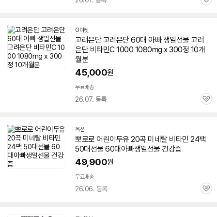
26.07. 등록
관
심
G마켓
고려은단 고려은단
60대
아빠
생일선물 고려
은단
비타민
C 1000 1080mg x 300정 10개
월분
45,000
원
무료배송
26.07. 등록
관
심
옥션
뽀로로 어린이두유 20곡 미네랄
비타민
24팩
50대선물
60대
아빠
생일선물 건강즙
49,900
원
무료배송
26.06. 등록
관
심