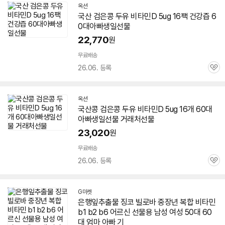
옥션
국산 검은콩 두유
비타민
D 5ug 16팩 건강즙
6
0대
아빠
생일선물
22,770
원
무료배송
26.06. 등록
관
심
옥션
국산콩 검은콩 두유
비타민
D 5ug 16개
60대
아빠
생일선물 거래처선물
23,020
원
무료배송
26.06. 등록
관
심
G마켓
은행잎추출물 징코 빌로바 중장년 복합
비타민
b1 b2 b6 어르신 선물용 남성 여성 50대
60
대
엄마
아빠
기