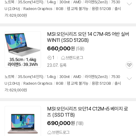
리
노트북
/
35.5cm(14인치)
/
1.4kg
/
300nit
/
AMD
/
라이젠5(Zen3)
/
7530
뷰
U (2.0Hz)
/
Radeon Graphics
/
8GB
/
램 교체: 불가능
/
용량: 512GB
/
출시
정
가: 629,000원
보
펼
치
기
MSI 모던시리즈 모던 14 C7M-R5 어반 실버
WIN11 (SSD 512GB)
660,000
원
(5몰)
1
브랜드로그
상
23.07. 등록
품
관
의
심
견
노트북
/
35.5cm(14인치)
/
1.4kg
/
300nit
/
AMD
/
라이젠5(Zen3)
/
7530
U (2.0Hz)
/
Radeon Graphics
/
8GB
/
램 교체: 불가능
/
용량: 512GB
/
출시
정
가: 629,000원
보
펼
치
기
MSI 모던시리즈 모던14 C12M-i5 베이지 로
즈 (SSD 1TB)
690,000
원
(1몰)
브랜드로그