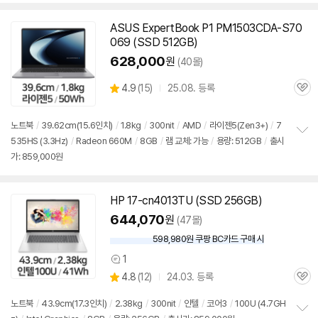
ASUS ExpertBook P1 PM1503CDA-S70
069 (SSD 512GB)
628,000
원
(40몰)
상
4.9
(
15)
25.08. 등록
관
별
품
심
점
리
노트북
/
39.62cm(15.6인치)
/
1.8kg
/
300nit
/
AMD
/
라이젠5(Zen3+)
/
7
뷰
535HS (3.3Hz)
/
Radeon 660M
/
8GB
/
램 교체: 가능
/
용량: 512GB
/
출시
정
가: 859,000원
보
펼
치
기
HP 17-cn4013TU (SSD 256GB)
644,070
원
(47몰)
598,980원 쿠팡 BC카드 구매 시
와
우
1
상
할
상
4.8
(
12)
24.03. 등록
품
인
관
별
의
가
품
심
점
견
노트북
/
43.9cm(17.3인치)
/
2.38kg
/
300nit
/
인텔
/
코어3
/
100U (4.7GH
리