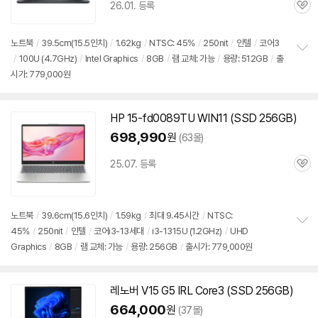
26.01. 등록
관
심
노트북
/
39.5cm(15.5인치)
/
1.62kg
/
NTSC: 45%
/
250nit
/
인텔
/
코어3
/
100U (4.7GHz)
/
Intel Graphics
/
8GB
/
램 교체: 가능
/
용량: 512GB
/
출
정
시가: 779,000원
보
펼
치
기
HP 15-fd0089TU WIN11 (SSD 256GB)
698,990
원
(63몰)
25.07. 등록
관
심
노트북
/
39.6cm(15.6인치)
/
1.59kg
/
최대 9.45시간
/
NTSC:
45%
/
250nit
/
인텔
/
코어i3-13세대
/
i3-1315U (1.2GHz)
/
UHD
정
Graphics
/
8GB
/
램 교체: 가능
/
용량: 256GB
/
출시가: 779,000원
보
펼
치
기
레노버 V15 G5 IRL Core3 (SSD 256GB)
664,000
원
(37몰)