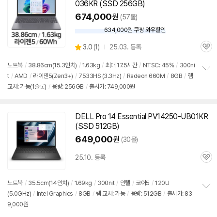
036KR (SSD 256GB)
674,000
원
(57몰)
634,000원 쿠팡 와우할인
와
우
상
3.0
(
1)
25.03. 등록
할
관
별
인
품
심
점
노트북
/
38.86cm(15.3인치)
/
1.63kg
/
최대 17.5시간
/
NTSC: 45%
/
300ni
가
리
t
/
AMD
/
라이젠5(Zen3+)
/
7533HS (3.3Hz)
/
Radeon 660M
/
8GB
/
램
정
뷰
교체: 가능(1슬롯)
/
용량: 256GB
/
출시가: 749,000원
보
펼
치
기
DELL Pro 14 Essential PV14250-UB01KR
(SSD 512GB)
649,000
원
(30몰)
25.10. 등록
관
세부정보 열기/접기
심
노트북
/
35.5cm(14인치)
/
1.69kg
/
300nit
/
인텔
/
코어5
/
120U
(5.0GHz)
/
Intel Graphics
/
8GB
/
램 교체: 가능
/
용량: 512GB
/
출시가: 83
정
9,000원
보
펼