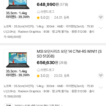
648,990
원
(57몰)
브랜드로그
상
5.0
(
2)
24.01. 등록
관
별
품
심
점
노트북
/
35.5cm(14인치)
/
1.4kg
/
300nit
/
AMD
/
라이젠5(Zen3)
/
7530
리
U (2.0Hz)
/
Radeon Graphics
/
8GB
/
램 교체: 불가능
/
용량: 512GB
/
출시
정
뷰
가: 598,000원
보
펼
치
기
MSI 모던시리즈 모던 14 C7M-R5 WIN11 (S
SD 512GB)
656,630
원
(28몰)
브랜드로그
상
3.0
(
2)
23.03. 등록
관
별
품
심
점
리
노트북
/
35.5cm(14인치)
/
1.4kg
/
300nit
/
AMD
/
라이젠5(Zen3)
/
7530
뷰
U (2.0Hz)
/
Radeon Graphics
/
8GB
/
램 교체: 불가능
/
용량: 512GB
/
출시
정
가: 598,000원
보
펼
치
TIP
가성비 노트북 선택 2026 핵심 기준 정리