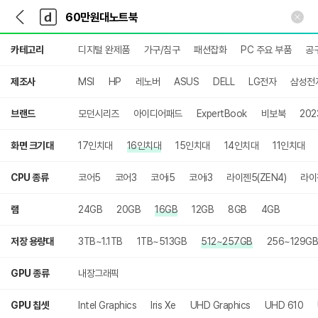
뒤
다
본문 바로가기
다
로
나
나
가
와
와
상
기
메
카테고리
디지털 완제품
가구/침구
패션잡화
PC 주요 부품
공
세
인
검
색
제조사
MSI
HP
레노버
ASUS
DELL
LG전자
삼성전
브랜드
모던시리즈
아이디어패드
ExpertBook
비보북
20
화면 크기대
17인치대
16인치대
15인치대
14인치대
11인치대
CPU 종류
코어5
코어3
코어i5
코어i3
라이젠5(ZEN4)
라이젠
램
24GB
20GB
16GB
12GB
8GB
4GB
저장 용량대
3TB~1.1TB
1TB~513GB
512~257GB
256~129GB
GPU 종류
내장그래픽
GPU 칩셋
Intel Graphics
Iris Xe
UHD Graphics
UHD 610