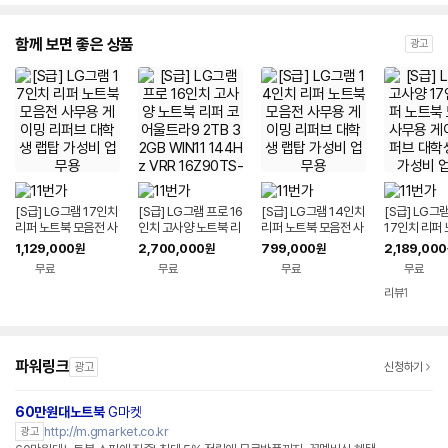
함께 보면 좋은 상품
광고
[S급] LG그램 17인치
[S급] LG그램 프로 16
[S급] LG그램 14인치
[S급] LG그
리퍼 노트북 모음전 사
인치 고사양 노트북 리
리퍼 노트북 모음전 사
17인치 리퍼
무용 게이밍 리퍼브 대
퍼 코어울트라9 2TB
무용 게이밍 리퍼브 대
음전 사무용 
1,129,000
2,700,000
799,000
2,189,000
원
원
원
학생 랩탑 가성비 업무
32GB WIN11 144H
학생 랩탑 가성비 업무
퍼브 대학생 
무료
무료
무료
무료
용
z VRR 16Z90TS-G.
용
비 업무용
AUG9U1 사무용 게이
리뷰
1
밍 대학생 랩탑 업무용
작업용
파워링크
광고
신청하기
60만원대노트북
G마켓
http://m.gmarket.co.kr
광고