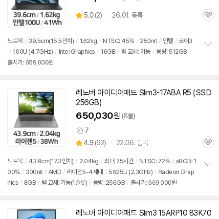
상
5.0
(
2)
26.01. 등록
관
별
품
심
점
리
노트북
/
39.5cm(15.5인치)
/
1.62kg
/
NTSC: 45%
/
250nit
/
인텔
/
코어3
뷰
/
100U (4.7GHz)
/
Intel Graphics
/
16GB
/
램 교체: 가능
/
용량: 512GB
/
정
출시가: 659,000원
보
펼
치
기
레노버 아이디어패드 Slim3-17ABA R5 (SSD
256GB)
650,030
원
(8몰)
7
상
상
4.9
(
92)
22.06. 등록
품
관
별
의
품
심
점
견
노트북
/
43.9cm(17.3인치)
/
2.04kg
/
최대 7.5시간
/
NTSC: 72%
/
sRGB: 1
리
00%
/
300nit
/
AMD
/
라이젠5-4세대
/
5625U (2.3GHz)
/
Radeon Grap
정
뷰
hics
/
8GB
/
램 교체: 가능(1슬롯)
/
용량: 256GB
/
출시가: 669,000원
보
펼
치
기
레노버 아이디어패드 Slim3 15ARP10 83K70