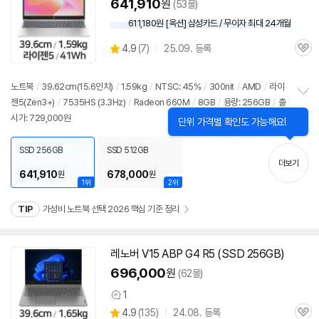
641,910
원
(53몰)
611,180원 [옥션] 삼성카드 / 무이자 최대 24개월
상
4.9
(
7)
25.09. 등록
관
별
품
심
점
리
노트북
/
39.62cm(15.6인치)
/
1.59kg
/
NTSC: 45%
/
300nit
/
AMD
/
라이
뷰
젠5(Zen3+)
/
7535HS (3.3Hz)
/
Radeon 660M
/
8GB
/
용량: 256GB
/
출
정
시가: 729,000원
보
펼
치
SSD 256GB
SSD 512GB
기
더보기
641,910
678,000
원
원
1위
2위
TIP
가성비 노트북 선택 2026 핵심 기준 정리
레노버 V15 ABP G4 R5 (SSD 256GB)
696,000
원
(62몰)
1
상
상
4.9
(
135)
24.08. 등록
품
관