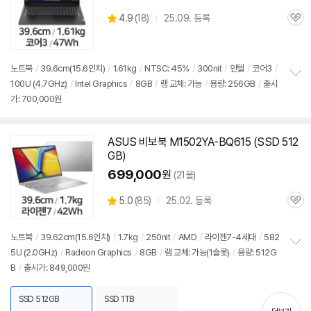
상
4.9
(
18)
25.09. 등록
관
별
품
심
점
리
뷰
노트북
/
39.6cm(15.6인치)
/
1.61kg
/
NTSC: 45%
/
300nit
/
인텔
/
코어3
/
100U (4.7GHz)
/
Intel Graphics
/
8GB
/
램 교체: 가능
/
용량: 256GB
/
출시
정
가: 700,000원
보
펼
치
기
ASUS 비보북 M1502YA-BQ615 (SSD 512
GB)
699,000
원
(21몰)
상
5.0
(
85)
25.02. 등록
관
별
품
심
점
리
노트북
/
39.62cm(15.6인치)
/
1.7kg
/
250nit
/
AMD
/
라이젠7-4세대
/
582
뷰
5U (2.0GHz)
/
Radeon Graphics
/
8GB
/
램 교체: 가능(1슬롯)
/
용량: 512G
정
B
/
출시가: 849,000원
보
펼
치
SSD 512GB
SSD 1TB
기