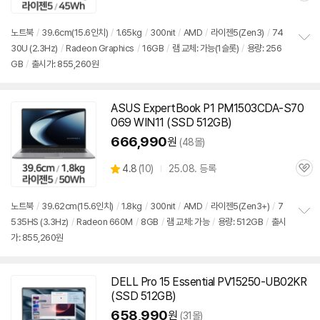
별
의
품
심
점
견
리
노트북
/
39.6cm(15.6인치)
/
1.65kg
/
300nit
/
AMD
/
라이젠5(Zen3)
/
74
뷰
30U (2.3Hz)
/
Radeon Graphics
/
16GB
/
램 교체: 가능(1슬롯)
/
용량: 256
정
GB
/
출시가: 855,260원
보
펼
치
기
ASUS ExpertBook P1 PM1503CDA-S70
069 WIN11 (SSD 512GB)
666,990
원
(48몰)
상
4.8
(
10)
25.08. 등록
관
별
품
심
점
리
노트북
/
39.62cm(15.6인치)
/
1.8kg
/
300nit
/
AMD
/
라이젠5(Zen3+)
/
7
뷰
535HS (3.3Hz)
/
Radeon 660M
/
8GB
/
램 교체: 가능
/
용량: 512GB
/
출시
정
가: 855,260원
보
펼
치
기
DELL Pro 15 Essential PV15250-UB02KR
(SSD 512GB)
658,990
원
(31몰)