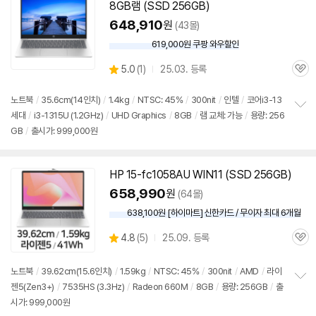
8GB램 (SSD 256GB)
648,910
원
(43몰)
619,000원 쿠팡 와우할인
와
우
상
5.0
(
1)
25.03. 등록
할
관
별
인
품
심
점
가
리
노트북
/
35.6cm(14인치)
/
1.4kg
/
NTSC: 45%
/
300nit
/
인텔
/
코어i3-13
뷰
세대
/
i3-1315U (1.2GHz)
/
UHD Graphics
/
8GB
/
램 교체: 가능
/
용량: 256
정
GB
/
출시가: 999,000원
보
펼
치
기
HP 15-fc1058AU WIN11 (SSD 256GB)
658,990
원
(64몰)
638,100원 [하이마트] 신한카드 / 무이자 최대 6개월
상
4.8
(
5)
25.09. 등록
관
별
품
심
점
리
노트북
/
39.62cm(15.6인치)
/
1.59kg
/
NTSC: 45%
/
300nit
/
AMD
/
라이
뷰
젠5(Zen3+)
/
7535HS (3.3Hz)
/
Radeon 660M
/
8GB
/
용량: 256GB
/
출
정
시가: 999,000원
보