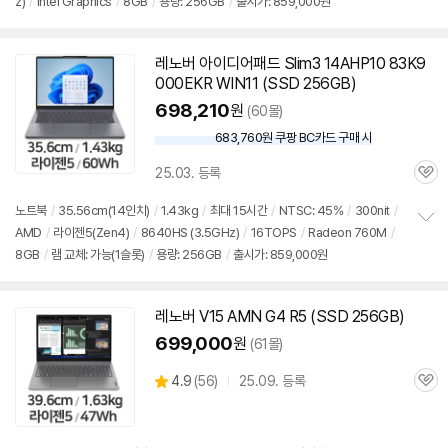
z)
/
Intel Graphics
/
8GB
/
용량: 256GB
/
출시가: 859,000원
정
뷰
보
펼
치
레노버 아이디어패드 Slim3 14AHP10 83K9
기
000EKR WIN11 (SSD 256GB)
698,210
원
(60몰)
683,760원 쿠팡 BC카드 구매 시
와
우
25.03. 등록
할
관
인
심
노트북
/
35.56cm(14인치)
/
1.43kg
/
최대 15시간
/
NTSC: 45%
/
300nit
/
가
AMD
/
라이젠5(Zen4)
/
8640HS (3.5GHz)
/
16TOPS
/
Radeon 760M
/
정
8GB
/
램 교체: 가능(1슬롯)
/
용량: 256GB
/
출시가: 859,000원
보
펼
치
기
레노버 V15 AMN G4 R5 (SSD 256GB)
699,000
원
(61몰)
상
4.9
(
56)
25.09. 등록
관
별
품
심
점
리
뷰