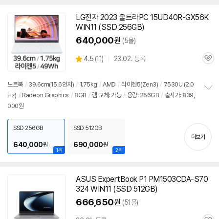
치
기
LG전자 2023 울트라PC 15UD40R-GX56K
WIN11 (SSD 256GB)
640,000
원
(5몰)
상
4.5
(
11)
23.02. 등록
관
별
품
심
점
리
노트북
/
39.6cm(15.6인치)
/
1.75kg
/
AMD
/
라이젠5(Zen3)
/
7530U (2.0
뷰
Hz)
/
Radeon Graphics
/
8GB
/
램 교체: 가능
/
용량: 256GB
/
출시가: 839,
정
000원
보
펼
치
SSD 256GB
SSD 512GB
기
더보기
640,000
690,000
원
원
1위
2위
ASUS ExpertBook P1 PM1503CDA-S70
324 WIN11 (SSD 512GB)
666,650
원
(51몰)