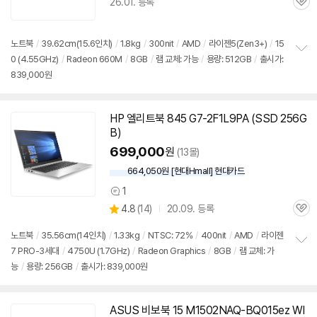
26.01. 등록
관
심
노트북
/
39.62cm(15.6인치)
/
1.8kg
/
300nit
/
AMD
/
라이젠5(Zen3+)
/
15
0 (4.55GHz)
/
Radeon 660M
/
8GB
/
램 교체: 가능
/
용량: 512GB
/
출시가:
정
839,000원
보
펼
치
기
HP 엘리트북 845 G7-2F1L9PA (SSD 256G
B)
699,000
원
(13몰)
664,050원 [현대Hmall] 현대카드
1
상
상
4.8
(
14)
20.09. 등록
품
관
별
의
품
심
점
견
노트북
/
35.56cm(14인치)
/
1.33kg
/
NTSC: 72%
/
400nit
/
AMD
/
라이젠
리
7 PRO-3세대
/
4750U (1.7GHz)
/
Radeon Graphics
/
8GB
/
램 교체: 가
정
뷰
능
/
용량: 256GB
/
출시가: 839,000원
보
펼
치
기
ASUS 비보북 15 M1502NAQ-BQ015ez WI