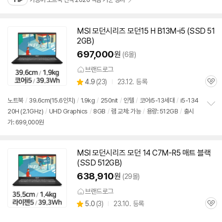
기
MSI 모던시리즈 모던15 H B13M-i5 (SSD 51
2GB)
697,000
원
(6몰)
브랜드로그
상
4.9
(
23)
23.12. 등록
관
별
품
심
점
노트북
/
39.6cm(15.6인치)
/
1.9kg
/
250nit
/
인텔
/
코어i5-13세대
/
i5-134
리
20H (2.1GHz)
/
UHD Graphics
/
8GB
/
램 교체: 가능
/
용량: 512GB
/
출시
정
뷰
가: 699,000원
보
펼
치
기
MSI 모던시리즈 모던 14 C7M-R5 매트 블랙
(SSD 512GB)
638,910
원
(29몰)
브랜드로그
상
5.0
(
3)
23.10. 등록
관
별
품
심
점