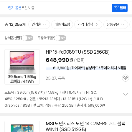
인기 옵션
우선 노출
필터
총
13,255
개
인기순
배송비포함
가격대검색
상품구분
상세옵션펼침
쿠팡와우할인
설치 환경·지역에 따라
HP 15-fd0089TU (SSD 256GB)
닫
배송·설치비가 달라집니다.
648,990
원
(42몰)
기
613,800원 [하이마트] 삼성카드 / 무이자 최대 6개월
25.07. 등록
관
심
노트북
/
39.6cm(15.6인치)
/
1.59kg
/
최대 9.45시간
/
NTSC:
45%
/
250nit
/
인텔
/
코어i3-13세대
/
i3-1315U (1.2GHz)
/
UHD
정
Graphics
/
8GB
/
램 교체: 가능
/
용량: 256GB
/
출시가: 598,000원
보
펼
치
기
MSI 모던시리즈 모던 14 C7M-R5 매트 블랙
WIN11 (SSD 512GB)