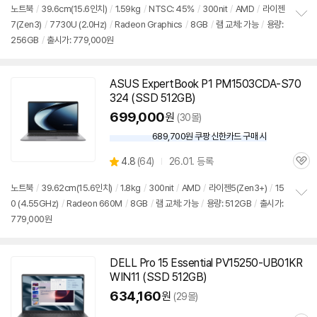
뷰
노트북
/
39.6cm(15.6인치)
/
1.59kg
/
NTSC: 45%
/
300nit
/
AMD
/
라이젠
7(Zen3)
/
7730U (2.0Hz)
/
Radeon Graphics
/
8GB
/
램 교체: 가능
/
용량:
정
256GB
/
출시가: 779,000원
보
펼
치
기
ASUS ExpertBook P1 PM1503CDA-S70
324 (SSD 512GB)
699,000
원
(30몰)
689,700원 쿠팡 신한카드 구매 시
와
우
상
4.8
(
64)
26.01. 등록
할
관
별
인
품
심
점
노트북
/
39.62cm(15.6인치)
/
1.8kg
/
300nit
/
AMD
/
라이젠5(Zen3+)
/
15
가
리
0 (4.55GHz)
/
Radeon 660M
/
8GB
/
램 교체: 가능
/
용량: 512GB
/
출시가:
정
뷰
779,000원
보
펼
치
기
DELL Pro 15 Essential PV15250-UB01KR
WIN11 (SSD 512GB)
634,160
원
(29몰)