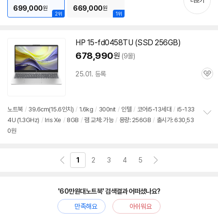
더보기
699,000
669,000
원
원
2위
1위
HP 15-fd0458TU (SSD 256GB)
678,990
원
(9몰)
25.01. 등록
관
심
노트북
/
39.6cm(15.6인치)
/
1.6kg
/
300nit
/
인텔
/
코어i5-13세대
/
i5-133
4U (1.3GHz)
/
Iris Xe
/
8GB
/
램 교체: 가능
/
용량: 256GB
/
출시가: 630,53
정
0원
보
펼
치
기
1
2
3
4
5
'60만원대노트북' 검색결과 어떠셨나요?
만족해요
아쉬워요