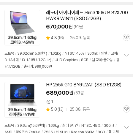
펼
치
기
레노버 아이디어패드 Slim3 15IRU8 82X700
HWKR WIN11 (SSD 512GB)
670,000
원
(51몰)
상
4.8
(
16)
25.09. 등록
관
별
품
심
점
리
노트북
/
39.62cm(15.6인치)
/
1.62kg
/
NTSC: 45%
/
300nit
/
인텔
/
코어i
뷰
3-13세대
/
i3-1315U (1.2GHz)
/
UHD Graphics
/
8GB
/
램 교체: 불가능
/
용
정
량: 512GB
/
출시가: 999,000원
보
펼
치
기
HP 255R G10 BY9U2AT (SSD 512GB)
689,000
원
(53몰)
1
상
상
5.0
(
13)
25.08. 등록
품
관
별
의
품
심
점
견
리
노트북
/
39.6cm(15.6인치)
/
1.66kg
/
최대 9시간
/
NTSC: 45%
/
300nit
/
뷰
AMD
/
라이젠5(Zen3+)
/
7535U (2.9Hz)
/
Radeon 660M
/
8GB
/
램 교체: