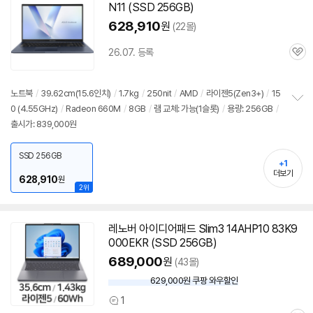
N11 (SSD 256GB)
628,910
원
(22몰)
26.07. 등록
관
심
노트북
/
39.62cm(15.6인치)
/
1.7kg
/
250nit
/
AMD
/
라이젠5(Zen3+)
/
15
0 (4.55GHz)
/
Radeon 660M
/
8GB
/
램 교체: 가능(1슬롯)
/
용량: 256GB
/
정
출시가: 839,000원
보
펼
치
SSD 256GB
기
+1
더보기
628,910
원
2위
레노버 아이디어패드 Slim3 14AHP10 83K9
000EKR (SSD 256GB)
689,000
원
(43몰)
629,000원 쿠팡 와우할인
와
우
1
상
할