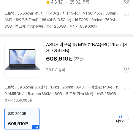
상
4.8
(
12)
25.02. 등록
품
인
관
별
의
가
품
심
점
견
노트북
/
35.56cm(14인치)
/
1.43kg
/
최대 15시간
/
NTSC: 45%
/
300nit
/
리
AMD
/
라이젠5(Zen4)
/
8640HS (3.5GHz)
/
16TOPS
/
Radeon 760M
/
정
뷰
8GB
/
램 교체: 가능(1슬롯)
/
용량: 256GB
/
출시가: 859,000원
보
펼
치
기
ASUS 비보북 15 M1502NAQ-BQ015ez (S
SD 256GB)
608,910
원
(22몰)
26.07. 등록
관
심
노트북
/
39.62cm(15.6인치)
/
1.7kg
/
250nit
/
AMD
/
라이젠5(Zen3+)
/
15
0 (4.55GHz)
/
Radeon 660M
/
8GB
/
램 교체: 가능(1슬롯)
/
용량: 256GB
/
정
출시가: 859,000원
보
펼
치
SSD 256GB
기
+1
더보기
608,910
원
1위