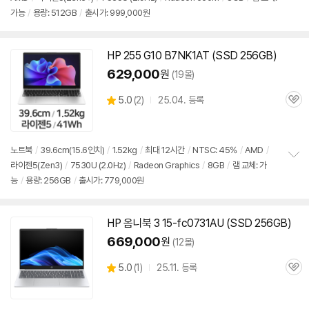
정
가능
/
용량: 512GB
/
출시가: 999,000원
보
펼
치
기
HP 255 G10 B7NK1AT (SSD 256GB)
629,000
원
(19몰)
상
5.0
(
2)
25.04. 등록
관
별
품
심
점
리
뷰
노트북
/
39.6cm(15.6인치)
/
1.52kg
/
최대 12시간
/
NTSC: 45%
/
AMD
/
라이젠5(Zen3)
/
7530U (2.0Hz)
/
Radeon Graphics
/
8GB
/
램 교체: 가
정
능
/
용량: 256GB
/
출시가: 779,000원
보
펼
치
기
HP 옴니북 3 15-fc0731AU (SSD 256GB)
669,000
원
(12몰)
상
5.0
(
1)
25.11. 등록
관
별
품
심
점
리