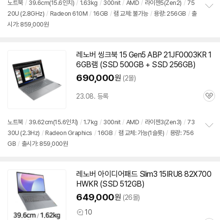
노트북
/
39.6cm(15.6인치)
/
1.63kg
/
300nit
/
AMD
/
라이젠5(Zen2)
/
75
20U (2.8GHz)
/
Radeon 610M
/
16GB
/
램 교체: 불가능
/
용량: 256GB
/
출
정
시가: 859,000원
보
펼
치
기
레노버 씽크북 15 Gen5 ABP 21JF0003KR 1
6GB램 (SSD 500GB + SSD 256GB)
690,000
원
(2몰)
23.08. 등록
관
심
노트북
/
39.62cm(15.6인치)
/
1.7kg
/
300nit
/
AMD
/
라이젠3(Zen3)
/
73
30U (2.3Hz)
/
Radeon Graphics
/
16GB
/
램 교체: 가능(1슬롯)
/
용량: 756
정
GB
/
출시가: 859,000원
보
펼
치
기
레노버 아이디어패드 Slim3 15IRU8 82X700
HWKR (SSD 512GB)
649,000
원
(26몰)
10
상