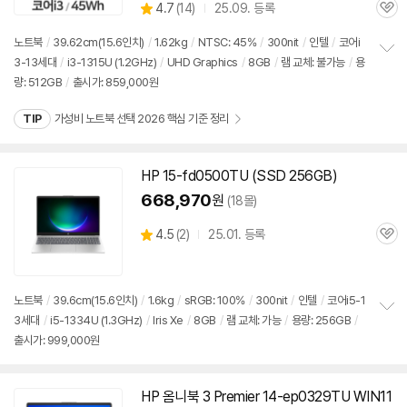
상
4.7
(
14)
25.09. 등록
품
관
별
의
품
심
점
견
노트북
/
39.62cm(15.6인치)
/
1.62kg
/
NTSC: 45%
/
300nit
/
인텔
/
코어i
리
3-13세대
/
i3-1315U (1.2GHz)
/
UHD Graphics
/
8GB
/
램 교체: 불가능
/
용
정
뷰
량: 512GB
/
출시가: 859,000원
보
펼
치
TIP
가성비 노트북 선택 2026 핵심 기준 정리
기
HP 15-fd0500TU (SSD 256GB)
668,970
원
(18몰)
상
4.5
(
2)
25.01. 등록
관
별
품
심
점
리
뷰
노트북
/
39.6cm(15.6인치)
/
1.6kg
/
sRGB: 100%
/
300nit
/
인텔
/
코어i5-1
3세대
/
i5-1334U (1.3GHz)
/
Iris Xe
/
8GB
/
램 교체: 가능
/
용량: 256GB
/
정
출시가: 999,000원
보
펼
치
기
HP 옴니북 3 Premier 14-ep0329TU WIN11