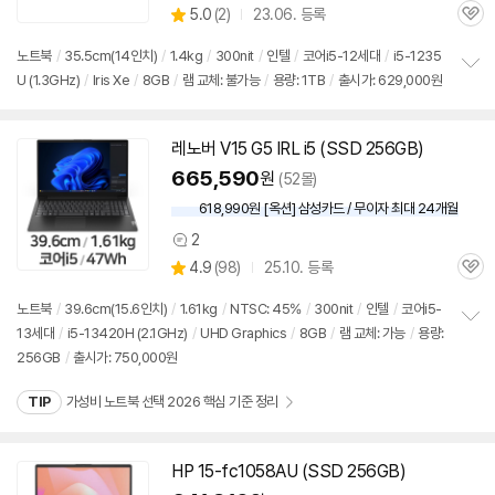
상
5.0
(
2)
23.06. 등록
관
별
품
심
점
노트북
/
35.5cm(14인치)
/
1.4kg
/
300nit
/
인텔
/
코어i5-12세대
/
i5-1235
리
U (1.3GHz)
/
Iris Xe
/
8GB
/
램 교체: 불가능
/
용량: 1TB
/
출시가: 629,000원
정
뷰
보
펼
치
레노버 V15 G5 IRL i5 (SSD 256GB)
기
665,590
원
(52몰)
618,990원 [옥션] 삼성카드 / 무이자 최대 24개월
2
상
상
4.9
(
98)
25.10. 등록
품
관
별
의
품
심
점
견
노트북
/
39.6cm(15.6인치)
/
1.61kg
/
NTSC: 45%
/
300nit
/
인텔
/
코어i5-
리
13세대
/
i5-13420H (2.1GHz)
/
UHD Graphics
/
8GB
/
램 교체: 가능
/
용량:
정
뷰
256GB
/
출시가: 750,000원
보
펼
치
TIP
가성비 노트북 선택 2026 핵심 기준 정리
기
HP 15-fc1058AU (SSD 256GB)