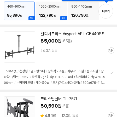
기
80x675~1115x180mm
치
460~900mm
1560~2000mm
960~1400mm
기
더보기
85,890
122,790
120,790
원
원
원
1위
2위
엘디네트웍스 Anyport APL-CE440SS
85,000
원
(65몰)
24.07. 등록
관
심
TV
브라켓
/
천장형
/
멀티형:
2대
/
상하각도조절
/
좌우각도조절
/
높이조절
/
상
하각도(틸트): -25도
/
좌우각도(스위블): ±180도
/
높이조절(엘리베이션): 460~9
정
00mm
/
수평미세조절
/
케이블수납
/
크기(가로x세로x깊이): 1890x675~1115
보
펼
mm
치
기
크리스탈실버 TL-757L
50,590
원
(5몰)
상
4.6
(
16)
12.09. 등록