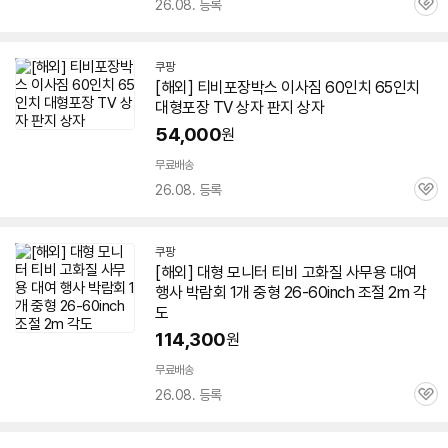
26.08. 등록
관
심
쿠팡
[해외] 티비포장박스 이사짐
60인치
65인치
대형포장
TV
상자 판지 상자
54,000
원
무료배송
26.08. 등록
관
심
쿠팡
[해외] 대형 모니터 티비 고화질 사무용 대여
행사 박람회 1개 중형 26-60inch 조절 2m 각
도
114,300
원
무료배송
26.08. 등록
관
심