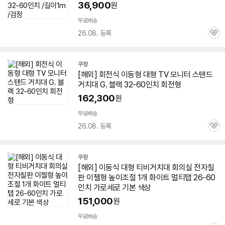
36,900
원
무료배송
26.08. 등록
관
심
쿠팡
[해외] 회전식 이동형 대형
TV
모니터 스탠드
거치대 G. 블랙 32-
60인치
회전형
162,300
원
무료배송
26.08. 등록
관
심
쿠팡
[해외] 이동식 대형 티비거치대 회의실 전자칠
판 이젤형 높이조절 1개 화이트 멀티탭 26-
60
인치
가로세로 기본 색상
151,000
원
무료배송