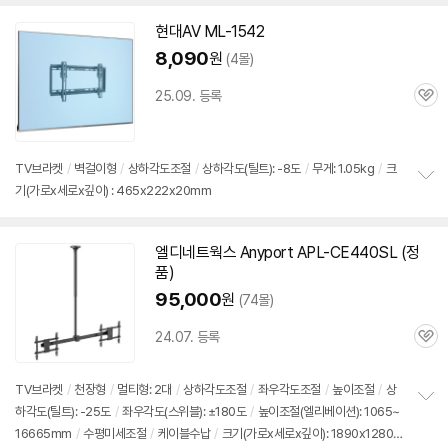
보
현대AV ML-1542
펼
치
8,090
원
(4몰)
기
25.09. 등록
관
심
TV
브라켓
/
벽걸이형
/
상하각도조절
/
상하각도(틸트): -8도
/
무게: 1.05kg
/
크
기(가로x세로x깊이) : 465x222x20mm
정
보
펼
치
엘디네트웍스 Anyport APL-CE440SL (정
기
품)
95,000
원
(74몰)
24.07. 등록
관
심
TV
브라켓
/
천장형
/
멀티형:
2대
/
상하각도조절
/
좌우각도조절
/
높이조절
/
상
하각도(틸트): -25도
/
좌우각도(스위블): ±180도
/
높이조절(엘리베이션): 1065~
정
16665mm
/
수평미세조절
/
케이블수납
/
크기(가로x세로x깊이): 1890x1280~
보