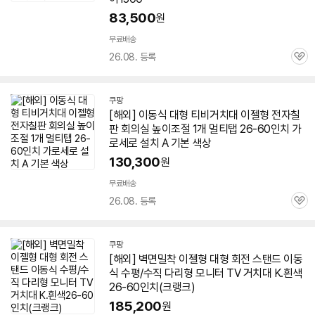
83,500
원
무료배송
26.08. 등록
관
심
쿠팡
[해외] 이동식 대형 티비거치대 이젤형 전자칠
판 회의실 높이조절 1개 멀티탭 26-
60인치
가
로세로 설치 A 기본 색상
130,300
원
무료배송
26.08. 등록
관
심
쿠팡
[해외] 벽면밀착 이젤형 대형 회전 스탠드 이동
식 수평/수직 다리형 모니터
TV
거치대 K.흰색
26-
60인치
(크랭크)
185,200
원