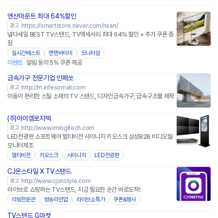
엔산마운트 최대 64%할인
https://smartstore.naver.com/nsan/
광고
넾다세일 BEST TV스탠드, TV엑세서리 최대 64% 할인 + 추가 쿠폰 증
정
실시간베스트
엔텐바이미
모니터암
이벤트
알림 동의 5% 쿠폰 제공
금속가구 전문기업 인페쏘
http://m.infesomall.com
광고
이동이 편리한 스틸 소재의 TV 스탠드, 디자인금속가구, 금속구조물 제작
(주)아이엠로지텍
http://www.imlogitech.com
광고
LED전광판 소프트웨어 멀티비전 사이니지 키오스크 삼성B2B 비디오월
모니터제조
멀티비전
키오스크
사이니지
LED전광판
CJ온스타일 X TV스탠드
네이버페이
http://www.cjonstyle.com
광고
라이브로 쇼핑하는 TV스탠드, 지금 필요한 순간 바로도착!
리빙전문관
방송라인업
라이브쇼특가
쿠폰&행사
TV스탠드 G마켓