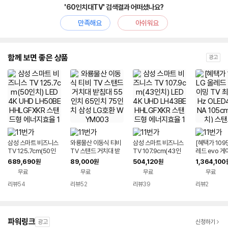
'60인치대TV' 검색결과 어떠셨나요?
만족해요
아쉬워요
함께 보면 좋은 상품
광고
삼성 스마트 비즈니스
와룡물산 이동식 티비
삼성 스마트 비즈니스
[혜택가 109만
TV 125.7cm(50인
TV 스탠드 거치대 받
TV 107.9cm(43인
레드 evo 게
치) LED 4K UHD LH
침대 55인치 65인치
치) LED 4K UHD LH
최대 144Hz
689,690
89,000
504,120
1,364,100
원
원
원
50BEHHLGFXKR 스
75인치 삼성 LG호환
43BEHHLGFXKR 스
2C5ENA 10
무료
무료
무료
무료
탠드형 에너지효율 1등
WYM003
탠드형 에너지효율 1등
2인치) 스탠
급 WiFi
급 WiFi
리뷰
54
리뷰
52
리뷰
39
리뷰
2
파워링크
광고
신청하기