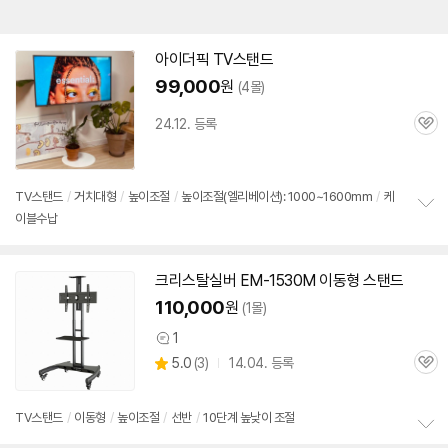
아이더픽
TV
스탠드
99,000
원
(4몰)
24.12. 등록
관
심
TV
스탠드
/
거치대형
/
높이조절
/
높이조절(엘리베이션): 1000~1600mm
/
케
이블수납
정
보
펼
치
크리스탈실버 EM-1530M 이동형 스탠드
기
110,000
원
(1몰)
1
상
상
5.0
(
3)
14.04. 등록
품
관
별
의
품
심
점
견
리
TV
스탠드
/
이동형
/
높이조절
/
선반
/
10단계 높낮이 조절
뷰
정