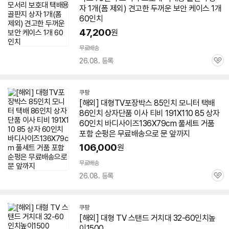
자 1개(폼 제외) 견고한 두꺼운 보안 케이스 1개
60인치
47,200
원
무료배송
26.08. 등록
관
심
쿠팡
[해외] 대형
TV
포장박스 85인치 모니터 택배
86인치 상자단품 이사 티비 191X110 85 상자
60인치
바디사이즈136X79cm 풀세트 거품
포함 순펑은 무료배송으로 문 앞까지
106,000
원
무료배송
26.08. 등록
관
심
쿠팡
[해외] 대형
TV
스탠드 거치대 32-
60인치
높
이1500