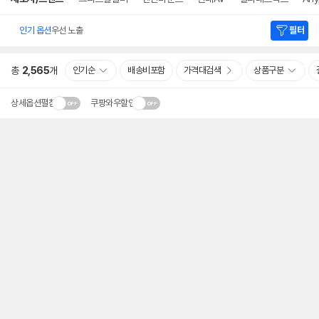
인기 옵션
우선 노출
필터
총
2,565
개
인기순
배송비포함
가격대검색
상품구분
상세옵션펼침
쿠팡와우할인