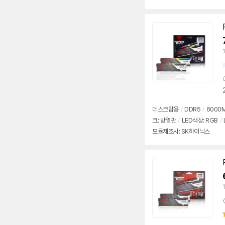
데스크탑용
/
DDR5
/
6000M
크: 방열판
/
LED색상: RGB
/
모듈제조사: SK하이닉스