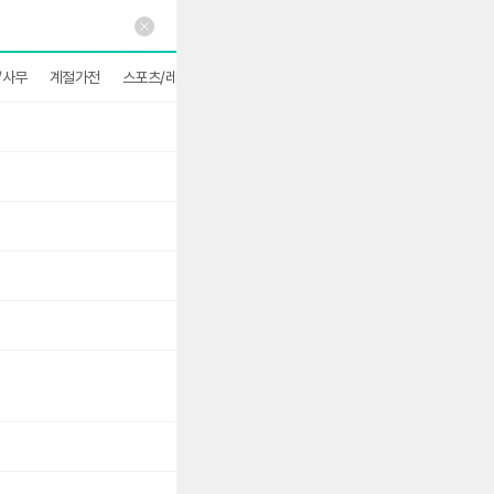
/사무
계절가전
스포츠/레저
더보기