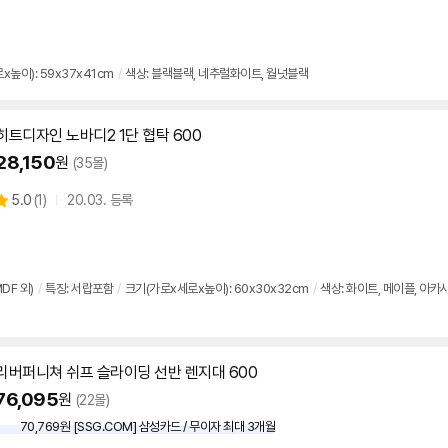
품
점
리
뷰
높이): 59x37x41cm
/
색상: 블랙블랙, 네추럴화이트, 월넛블랙
히트디자인 노바디2 1단 협탁
600
28,150
원
(35몰)
상
5.0
(
1)
20.03. 등록
별
품
점
리
뷰
DF 외)
/
특징: 서랍포함
/
크기(가로x세로x높이): 60x30x32cm
/
색상: 화이트, 메이플, 아카
리버퍼니쳐 쉬프 슬라이딩 선반 렌지대
600
76,095
원
(22몰)
70,769원 [SSG.COM] 삼성카드 / 무이자 최대 3개월