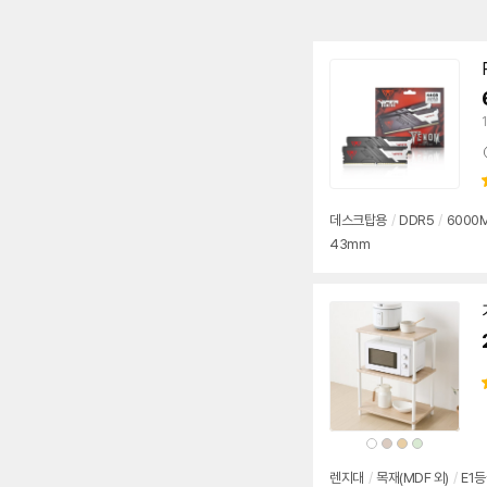
데스크탑용
/
DDR5
/
6000M
43mm
상
상
상
상
품
품
품
품
색
색
색
색
상
상
상
상
렌지대
/
목재(MDF 외)
/
E1