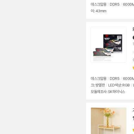
데스크탑용
/
DDR5
/
6000M
이: 43mm
데스크탑용
/
DDR5
/
6000M
크: 방열판
/
LED색상: RGB
/
모듈제조사: SK하이닉스