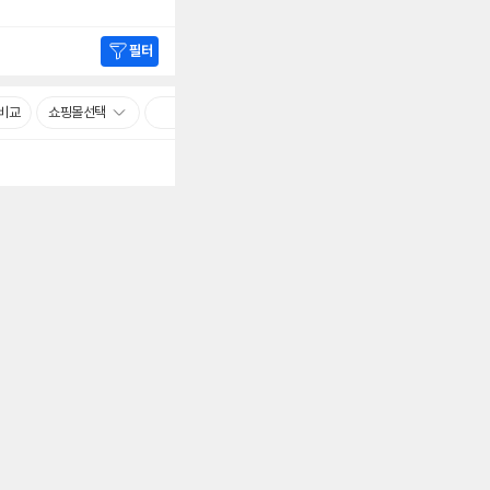
필터
비교
쇼핑몰선택
빠른배송