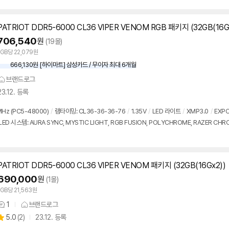
PATRIOT DDR5-6000 CL36 VIPER VENOM RGB 패키지 (32GB(16G
706,540
원
(19몰)
1GB당 22,079원
666,130원 [하이마트] 삼성카드 / 무이자 최대 6개월
브랜드로그
23.12. 등록
Hz (PC5-48000)
/
램타이밍: CL36-36-36-76
/
1.35V
/
LED 라이트
/
XMP3.0
/
EXP
LED 시스템: AURA SYNC, MYSTIC LIGHT, RGB FUSION, POLYCHROME, RAZER CH
PATRIOT DDR5-6000 CL36 VIPER VENOM 패키지 (32GB(16Gx2))
690,000
원
(1몰)
1GB당 21,563원
1
브랜드로그
상
상
5.0
(
2)
23.12. 등록
품
별
의
품