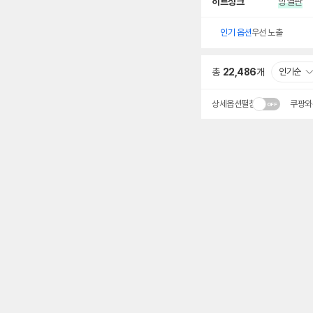
히트싱크
방열판
인기 옵션
우선 노출
총
22,486
개
인기순
상세옵션펼침
쿠팡와