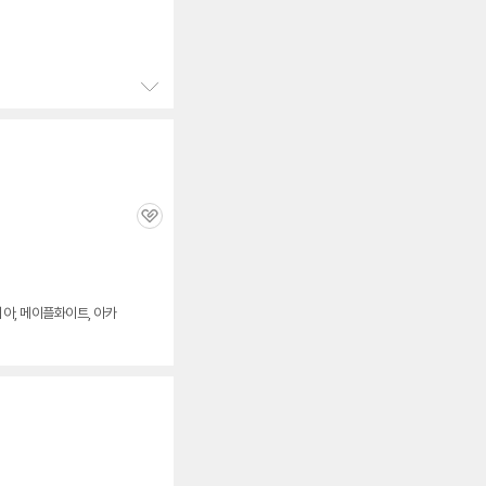
심
정
보
펼
치
기
관
심
시아, 메이플화이트, 아카