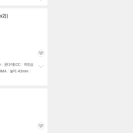
정
보
x2))
펼
치
기
관
심
O
/
온
다이
ECC
/
히트싱
ROMA
/
높이: 43mm
/
정
보
펼
치
기
관