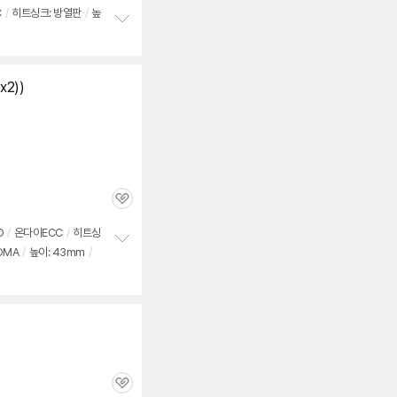
심
C
/
히트싱크: 방열판
/
높
정
보
펼
치
x2))
기
관
심
O
/
온
다이
ECC
/
히트싱
ROMA
/
높이: 43mm
/
정
보
펼
치
기
관