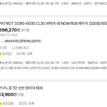
점
견
Hz (PC5-48000)
/
램타이밍: CL36-36-36-76
/
1.35V
/
XMP3.0
/
EXPO
/
온
다이
EC
리
뷰
PATRIOT DDR5-6000 CL30 VIPER VENOM RGB 패키지 (32GB(16G
696,270
원
(67몰)
1GB당 21,758원
688,830원 [롯데ON] 삼성카드
51
브랜드로그
상
상
5.0
(
2)
24.06. 등록
품
별
의
품
점
견
Hz (PC5-48000)
/
램타이밍: CL30-40-40-76
/
1.35V
/
LED 라이트
/
XMP3.0
/
EXP
리
LED 시스템: AURA SYNC, MYSTIC LIGHT, RGB FUSION, POLYCHROME, RAZER CH
뷰
가구느낌 1단 선반 렌지대
600
13,900
원
(1몰)
상
4.5
(
28)
23.05. 등록
별