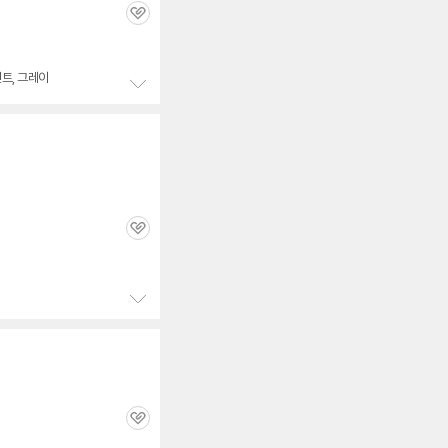
관
심
민트, 그레이
정
보
펼
치
기
관
심
정
세부정보 열기/접기
보
펼
치
기
관
심