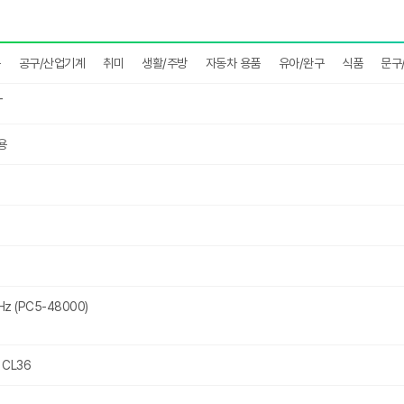
구
공구/산업기계
취미
생활/주방
자동차 용품
유아/완구
식품
문구
T
용
z (PC5-48000)
CL36