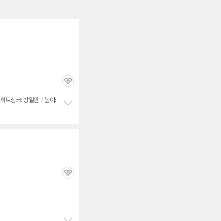
관
심
히트싱크: 방열판
/
높이:
정
보
펼
치
기
관
심