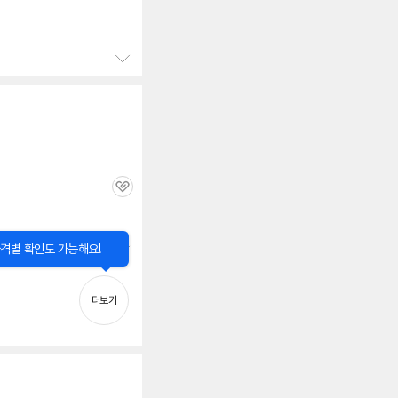
정
보
펼
치
기
관
심
닫
격별 확인도 가능해요!
기
정
보
펼
더보기
치
기