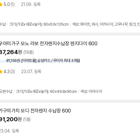
상
5.0
(
1)
21.09. 등록
별
품
점
리
수납
/
크기(가로x세로x높이): 60x50x135cm
/
색상: 화이트, 워시, 아카시아, 고무나무, 핑크, 
뷰
우아미가구 모노 라보 전자렌지수납장 렌지다이
600
87,264
원
(18몰)
81,156원 [이마트몰] 삼성카드 / 무이자 최대 3개월
상
4.3
(
3)
23.07. 등록
별
품
점
리
오븐수납
/
크기(가로x세로x높이): 60x49.8x90cm
/
색상: 아카시아
뷰
가구의가치 모디 전자렌지 수납장
600
91,200
원
(1몰)
23.04. 등록