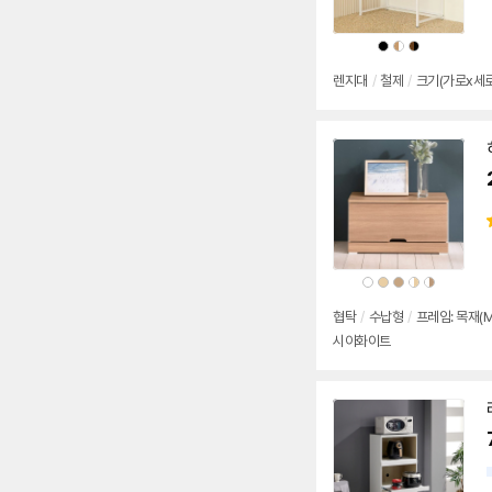
상
상
상
상
상
품
품
품
품
품
색
색
색
색
색
상
상
상
상
상
렌지대
/
철제
/
크기(가로x세로x
상
상
상
상
상
상
상
품
품
품
품
품
품
품
색
색
색
색
색
색
색
상
상
상
상
상
상
상
협탁
/
수납형
/
프레임: 목재(M
시아화이트