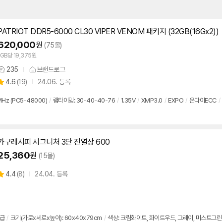
PATRIOT DDR5-6000 CL30 VIPER VENOM 패키지 (32GB(16Gx2))
620,000
원
(75몰)
1GB당 19,375원
235
브랜드로그
상
상
4.6
(
19)
24.06. 등록
품
별
의
품
점
견
Hz (PC5-48000)
/
램타이밍: 30-40-40-76
/
1.35V
/
XMP3.0
/
EXPO
/
온
다이
ECC
/
리
뷰
가구레시피 시그니처 3단 진열장
600
25,360
원
(15몰)
상
4.4
(
8)
24.04. 등록
별
품
점
리
뷰
등급
/
크기(가로x세로x높이): 60x40x79cm
/
색상: 크림화이트, 화이트우드, 그레이, 미스트그린