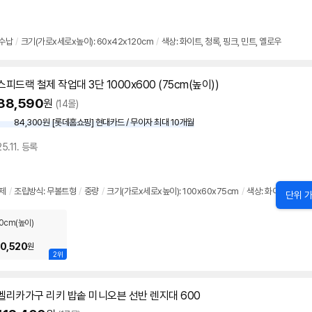
수납
/
크기(가로x세로x높이): 60x42x120cm
/
색상: 화이트, 청록, 핑크, 민트, 옐로우
스피드랙 철제 작업대 3단 1000x
600
(75cm(높이))
88,590
원
(14몰)
84,300원 [롯데홈쇼핑] 현대카드 / 무이자 최대 10개월
25.11. 등록
철제
/
조립방식: 무볼트형
/
중량
/
크기(가로x세로x높이): 100x60x75cm
/
색상: 화이트, 블랙
단위 가
0cm(높이)
0,520
원
2위
벨리카가구 리키 밥솥 미니오븐 선반 렌지대
600