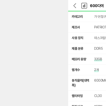
뒤
다
본문 바로가기
다
로
나
나
가
와
와
상
기
메
카테고리
가구/침
세
인
검
색
제조사
PATRIO
사용 장치
데스크탑
제품 분류
DDR5
메모리 용량
32GB
램개수
2개
동작클럭(대역
6000MH
폭)
램타이밍
CL30