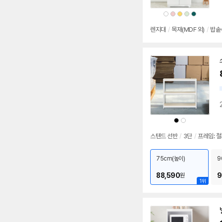
상
상
상
상
상
품
품
품
품
품
색
색
색
색
색
상
상
상
상
상
렌지대
/
목재(MDF 외)
/
밥솥
상
상
품
품
색
색
상
상
스탠드 선반
/
3단
/
프레임: 
75cm(높이)
9
88,590
9
원
1위