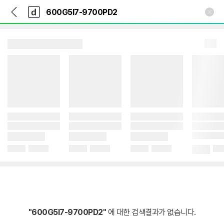
뒤
다
본문 바로가기
다
로
나
나
가
와
와
기
메
인
"600G5I7-9700PD2"
에 대한 검색결과가 없습니다.