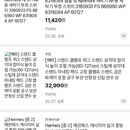
8318084 월풀 및 Kenmore 세탁기 AP용 세
탁기 뚜껑 스위치 3180933 PS 886960 WP
8318084 AP
60127
11,420
원
무료배송
26.08. 등록
관
심
쿠팡
[해외] 스탠드 클램프 위그 스탠드 삼각대 접이
식 높이 조절 가능(
60-127
cm) 스틸제 삼각대
스탠드 마네킹 헤드 고정 클램프 스탠드 검은
트레이 포함 공구 보관 안정성 신입 연수 상
32,990
원
무료배송
26.07. 등록
관
심
현대Hmall
Hermes [중고] 에르메스 캐시미어 실크 혼방