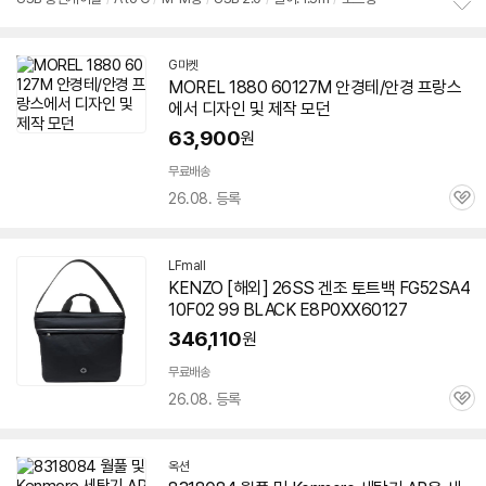
정
보
G마켓
펼
MOREL 1880
60127
M 안경테/안경 프랑스
치
기
에서 디자인 및 제작 모던
63,900
원
무료배송
26.08. 등록
관
심
LFmall
KENZO [해외] 26SS 겐조 토트백 FG52SA4
10F02 99 BLACK E8P0XX
60127
346,110
원
무료배송
26.08. 등록
관
심
옥션