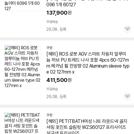
096 1개
60127
137,900
원
무료배송
26.08. 등록
관
심
쿠팡
[해외] ROS 로봇 AGV 스마트 자동차 알루미
늄 허브 PU 트레드 나사 포함 4pcs
60-127
m
m 메카넘 휠 전방향 02 Aluminum sleeve typ
e 02 127mm x
411,500
원
무료배송
26.08. 등록
관
심
쿠팡
[해외] PETITBATH여성 니트 라운드넥 골지
셔링 포인트 슬림핏 WZS
60127
프리사이즈
살구색 프리사이즈