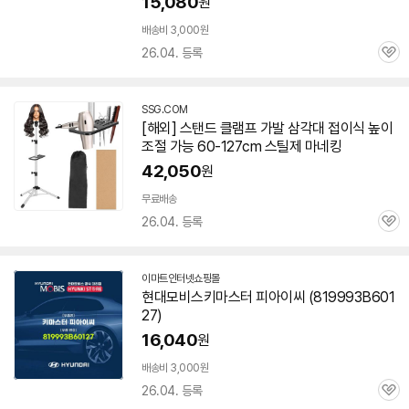
15,080
원
배송비 3,000원
26.04. 등록
관
심
SSG.COM
[해외] 스탠드 클램프 가발 삼각대 접이식 높이
조절 가능
60-127
cm 스틸제 마네킹
42,050
원
무료배송
26.04. 등록
관
심
이마트인터넷쇼핑몰
현대모비스키마스터 피아이씨 (819993B
601
27
)
16,040
원
배송비 3,000원
26.04. 등록
관