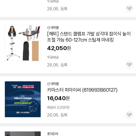
무료배송
26.06. 등록
관
심
신세계몰
[해외] 스탠드 클램프 가발 삼각대 접이식 높이
조절 가능
60-127
cm 스틸제 마네킹
42,050
원
무료배송
26.06. 등록
관
심
신세계몰
키마스터 피아이씨 (819993B
60127
)
16,040
원
배송비 3,000원
26.06. 등록
관
심
롯데ON