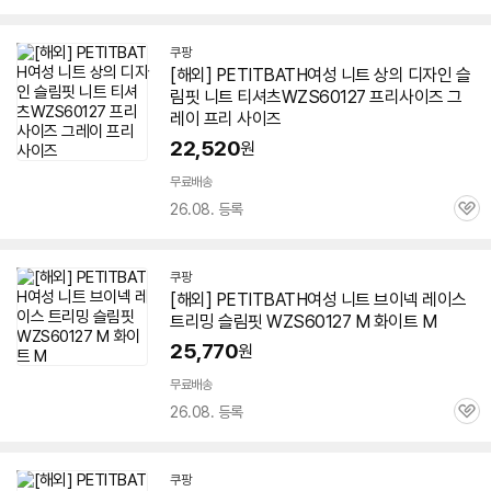
심
쿠팡
[해외] PETITBATH여성 니트 상의 디자인 슬
림핏 니트 티셔츠WZS
60127
프리사이즈 그
레이 프리 사이즈
22,520
원
무료배송
26.08. 등록
관
심
쿠팡
[해외] PETITBATH여성 니트 브이넥 레이스
트리밍 슬림핏 WZS
60127
M 화이트 M
25,770
원
무료배송
26.08. 등록
관
심
쿠팡