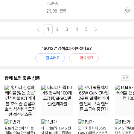
무료배송
26.08. 등록
관
심
1
2
3
4
5
'60127' 검색결과 어떠셨나요?
만족해요
아쉬워요
함께 보면 좋은 상품
광고
윌트리 간섭파케이블
네라네트웍 RJ45 컨
오아 퀵롤차저 65W
RJ45 각부
(암놈,숫놈) 간섭파줄 I
넥터 100개 고급형/8
GaN C타입 2포트 일
랜선 보호캡 