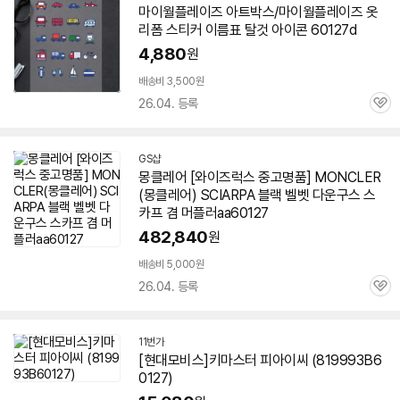
마이월플레이즈 아트박스/마이월플레이즈 옷
리폼 스티커 이름표 탈것 아이콘
60127
d
4,880
원
배송비 3,500원
26.04. 등록
관
심
GS샵
몽클레어 [와이즈럭스 중고명품] MONCLER
(몽클레어) SCIARPA 블랙 벨벳 다운구스 스
카프 겸 머플러aa
60127
482,840
원
배송비 5,000원
26.04. 등록
관
심
11번가
[현대모비스]키마스터 피아이씨 (819993B
6
0127
)