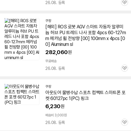
26.08. 등록
관
심
쿠팡
[해외] ROS 로봇 AGV 스마트 자동차 알루미
늄 허브 PU 트레드 나사 포함 4pcs
60-127
m
m 메카넘 휠 전방향 [00] 100mm x 4pcs [0
0] Aluminum sl
282,060
원
무료배송
26.08. 등록
관
심
쿠팡
아웃도어 물병수납 스포츠 컴팩트 스마트폰 포
켓
60127
pc 1(PC) 핑크
6,230
원
배송비 3,000원
26.08. 등록
관
심