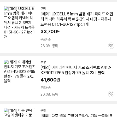
쿠팡
[해외] UXCELL 51mm 범용 배기 파이프 어댑
터 커넥터 리듀서 튜브 2-3인치 내경 - 자동차
트럭용 01 51-
60-127
1pc 1개
33,700
원
무료배송
26.08. 등록
관
심
쿠팡
[해외] 아메리칸 빈티지 기모 조거팬츠 A412-
KZ
60127
P65 한정가 79 폴리 2XL 블랙
41,600
원
무료배송
26.08. 등록
관
심
쿠팡
[해외] 다층 원목 고양이 캣타워 기둥 놀이터 6