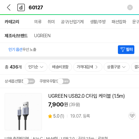
뒤
다
본문 바로가기
다
로
나
나
가
와
와
상
기
메
카테고리
의류
취미
공구/산업기계
생활/주방
패션잡화
문구
세
인
검
색
제조사/브랜드
UGREEN
인기 옵션
우선 노출
필터
총
436
개
인기순
배송비포함
가격대검색
상품구분
결
상세옵션펼침
쿠팡와우할인
설치 환경·지역에 따라
UGREEN USB2.0 C타입 케이블 (1.5m)
닫
배송·설치비가 달라집니다.
7,900
원
(39몰)
기
상
5.0
(
1)
19.07. 등록
관
별
품
심
점
리
뷰
USB 충전케이블
/
A to C
/
M-M형
/
USB 2.0
/
길이: 1.5m
/
로프형