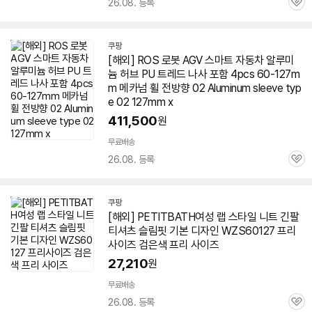
26.08. 등록
관
심
쿠팡
[해외] ROS 로봇 AGV 스마트 자동차 알루미
늄 허브 PU 트레드 나사 포함 4pcs
60-127
m
m 메카넘 휠 전방향 02 Aluminum sleeve typ
e 02 127mm x
411,500
원
무료배송
26.08. 등록
관
심
쿠팡
[해외] PETITBATH여성 랩 스타일 니트 긴팔
티셔츠 슬림핏 기본 디자인 WZS
60127
프리
사이즈 검은색 프리 사이즈
27,210
원
무료배송
26.08. 등록
관