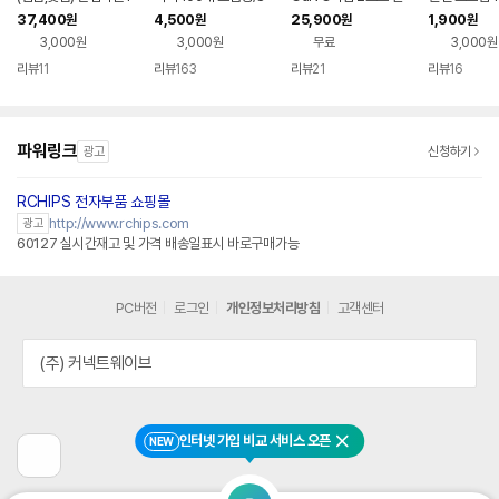
CT케이블 호스 줄 간
P8C/랜선/랜케이블
체형 케이블 멀티 고속
37,400
4,500
25,900
1,900
원
원
원
원
섭파호스 석션텐스도
핸드폰 초고속 충전기
3,000원
3,000원
무료
3,000원
자선 석션텐스용
리뷰
11
리뷰
163
리뷰
21
리뷰
16
파워링크
광고
신청하기
RCHIPS 전자부품 쇼핑몰
http://www.rchips.com
광고
60127 실시간재고 및 가격 배송일표시 바로구매가능
PC버전
로그인
개인정보처리방침
고객센터
(주) 커넥트웨이브
인터넷 가입 비교 서비스 오픈
NEW
닫기
이
전
페