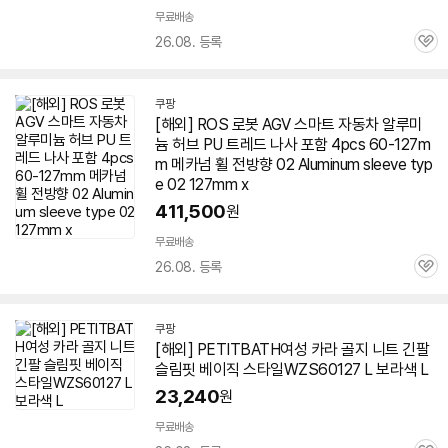
무료배송
26.08. 등록
관
심
쿠팡
[해외] ROS 로봇 AGV 스마트 자동차 알루미
늄 허브 PU 트레드 나사 포함 4pcs
60-127
m
m 메카넘 휠 전방향 02 Aluminum sleeve typ
e 02 127mm x
411,500
원
무료배송
26.08. 등록
관
심
쿠팡
[해외] PETITBATH여성 카라 골지 니트 긴팔
슬림핏 베이직 스타일WZS
60127
L 보라색 L
23,240
원
무료배송