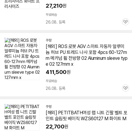
27,210
원
무료배송
26.08. 등록
관
심
쿠팡
[해외] ROS 로봇 AGV 스마트 자동차 알루미
늄 허브 PU 트레드 나사 포함 4pcs
60-127
m
m 메카넘 휠 전방향 02 Aluminum sleeve typ
e 02 127mm x
411,500
원
무료배송
26.08. 등록
관
심
쿠팡
[해외] PETITBATH여성 랩 니트 긴팔 벨트 포
인트 슬림핏 베이직 WZS
60127
M 화이트 M
22,700
원