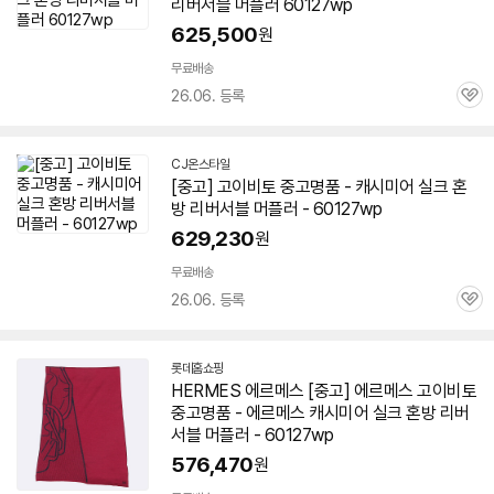
세부정보 열기/접기
리버서블 머플러
60127
wp
625,500
원
무료배송
26.06. 등록
관
심
CJ온스타일
[중고] 고이비토 중고명품 - 캐시미어 실크 혼
방 리버서블 머플러 -
60127
wp
629,230
원
무료배송
26.06. 등록
관
심
롯데홈쇼핑
HERMES 에르메스 [중고] 에르메스 고이비토
중고명품 - 에르메스 캐시미어 실크 혼방 리버
서블 머플러 -
60127
wp
576,470
원