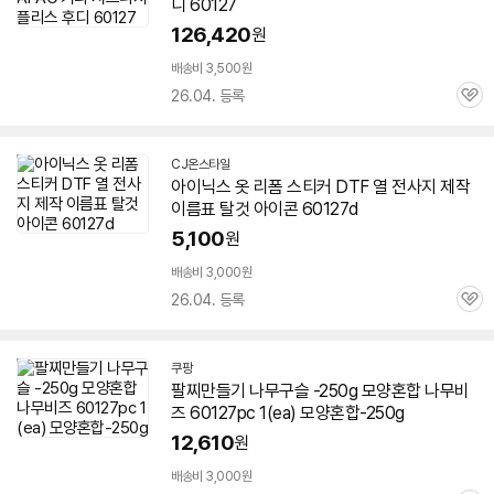
디
60127
126,420
원
배송비 3,500원
26.04. 등록
관
심
CJ온스타일
아이닉스 옷 리폼 스티커 DTF 열 전사지 제작
이름표 탈것 아이콘
60127
d
5,100
원
배송비 3,000원
26.04. 등록
관
심
쿠팡
팔찌만들기 나무구슬 -250g 모양혼합 나무비
즈
60127
pc 1(ea) 모양혼합-250g
12,610
원
배송비 3,000원