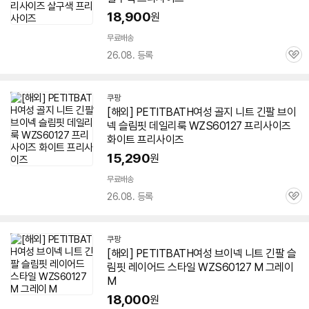
18,900
원
무료배송
26.08. 등록
관
심
쿠팡
[해외] PETITBATH여성 골지 니트 긴팔 브이
넥 슬림핏 데일리룩 WZS
60127
프리사이즈
화이트 프리사이즈
15,290
원
무료배송
26.08. 등록
관
심
쿠팡
[해외] PETITBATH여성 브이넥 니트 긴팔 슬
림핏 레이어드 스타일 WZS
60127
M 그레이
M
18,000
원