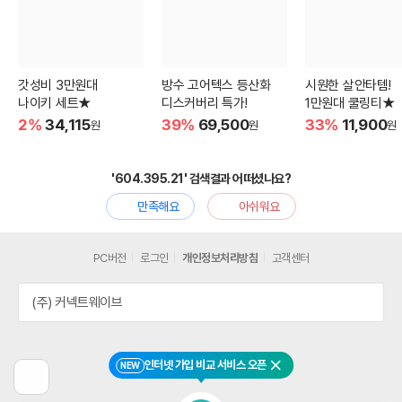
갓성비 3만원대
방수 고어텍스 등산화
시원한 살안타템!
나이키 세트★
디스커버리 특가!
1만원대 쿨링티★
2%
34,115
39%
69,500
33%
11,900
원
원
원
'604.395.21' 검색결과 어떠셨나요?
만족해요
아쉬워요
PC버전
로그인
개인정보처리방침
고객센터
(주) 커넥트웨이브
인터넷 가입 비교 서비스 오픈
NEW
닫기
이
전