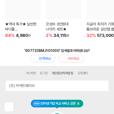
★역대 특가★ 날씬한
갓성비 3만원대
지금이 최저가 기회
바디를
나이키 세트★
톰브라운 삼선탭 
유지하기 위한 선택!
84%
4,980
2%
34,115
32%
573,000
원
원
'607723BMJ1G1000' 검색결과 어떠셨나요?
만족해요
아쉬워요
PC버전
로그인
개인정보처리방침
고객센터
(주) 커넥트웨이브
인터넷 가입 비교 서비스 오픈
NEW
닫기
이
전