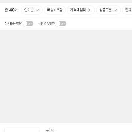
총
40
개
인기순
배송비포함
가격대검색
상품구분
결과
상세옵션펼침
쿠팡와우할인
구하다