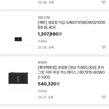
26.08. 등록
관
심
SSG.COM
[해외] 생로랑 지갑 SA607915BOW021000
BB BLACK
1,307,880
원
무료배송
26.08. 등록
관
심
롯데ON
[롯데백화점] 생로랑 [정상가:660,000] 프라
그망 지퍼 여성 카드케이스 / 607915-BOW0
2-1000
540,320
원
무료배송
26.07. 등록
관
심