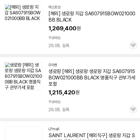
머스트잇
[해외] 생로랑 지갑 SA607915BOW021000
BB BLACK
1,269,400
원
세부정보 열기/접기
무료배송
26.08. 등록
관
심
G마켓
생로랑 [해외] 생로랑 생로랑 지갑 SA607915
BOW021000BB BLACK 명품직구 관부가세
포함
1,215,420
원
무료배송
26.08. 등록
관
심
LFmall
SAINT LAURENT [해외직구] 생로랑 지갑 S