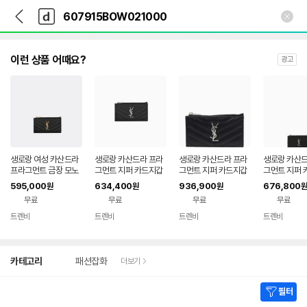
뒤
다
본문 바로가기
다
로
나
나
가
와
와
기
메
인
이런 상품 어때요?
광고
생로랑 여성 카산드라
생로랑 카산드라 프라
생로랑 카산드라 프라
생로랑 카산드
프라그먼트 금장 모노
그먼트 지퍼 카드지갑
그먼트 지퍼 카드지갑
그먼트 지퍼 
그램 지퍼 카드지갑 블
블랙 은장 607915 B
블랙 은장 607915 B
블랙 은장 60
595,000
634,400
936,900
676,800
원
원
원
원
랙 607915 BOW01
OW02 1000 그랑 드
OW02 1000 26 FW
OW02 100
무료
무료
무료
무료
1000 엠보스드 YSL
뿌드르 엠보스드 레더
로고 장식 퀼팅 지갑 6
지갑 60791
607915BOW01100
실버 모노그램 카드 케
07915BOW02 TP
2 1541542
트렌비
트렌비
트렌비
트렌비
네이
네이
네이
네이
0 34136418
이스 133211006
424888515 7491
버페
버페
버페
버페
6759
이
이
이
이
상
카테고리
패션잡화
더보기
세
검
색
필터