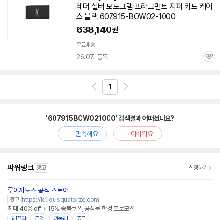
레더 실버 모노그램 프라그먼트 지퍼 카드 케이
스 블랙 607915-BOW02-1000
638,140
원
무료배송
26.07. 등록
관
심
1
'607915BOW021000' 검색결과 어떠셨나요?
만족해요
아쉬워요
파워링크
광고
신청하기
루이까또즈 공식 스토어
https://kr.louisquatorze.com
광고
최대 40% off + 15% 중복쿠폰, 공식몰 한정 프로모션
레끌라
르엘
까눌레
쥬르