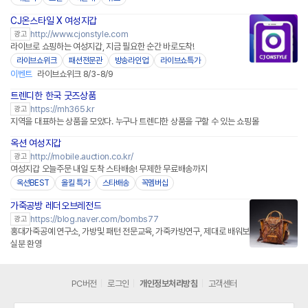
CJ온스타일 X 여성지갑
네이버페이
http://www.cjonstyle.com
광고
라이브로 쇼핑하는 여성지갑, 지금 필요한 순간 바로도착!
라이브쇼위크
패션전문관
방송라인업
라이브쇼특가
이벤트
라이브쇼위크 8/3-8/9
트렌디한 한국 굿즈상품
https://mh365.kr
광고
지역을 대표하는 상품을 모았다. 누구나 트렌디한 상품을 구할 수 있는 쇼핑몰
옥션 여성지갑
http://mobile.auction.co.kr/
광고
여성지갑 오늘주문 내일 도착 스타배송! 무제한 무료배송까지
옥션BEST
올킬 특가
스타배송
꼭멤버십
가죽공방 레더오브레전드
https://blog.naver.com/bombs77
광고
홍대가죽공예 연구소, 가방및 패턴 전문교육, 가죽카빙연구, 제대로 배워보
실분 환영
PC버전
로그인
개인정보처리방침
고객센터