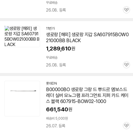
무료배송
26.08. 등록
관
심
11번가
생로랑 [해외] 생로랑 지갑 SA607915BOW0
21000BB BLACK
1,289,610
원
무료배송
26.08. 등록
관
심
롯데ON
B00000BO 생로랑 그랑 드 뿌드르 엠보스드
레더 실버 모노그램 프라그먼트 지퍼 카드 케이
스 블랙 607915-BOW02-1000
661,540
원
배송비 5,000원
26.07. 등록
관