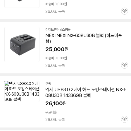
배송비 3,000원
26.06. 등록
관
심
이마트인터넷쇼핑몰
NEXI NEXI NX-
608U30B
블랙 (하드미포
함)
25,000
원
배송비 3,000원
26.06. 등록
관
심
쿠팡
넥시 USB3.0 2베이 하드 도킹스테이션 NX-
6
08U30B
14336GB 블랙
26,100
원
빠
른
무료배송
배
26.06. 등록
관
송
심