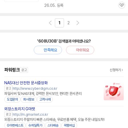
26.05. 등록
관
심
1
2
'608U30B' 검색결과 어떠셨나요?
만족해요
아쉬워요
파워링크
광고
신청하기
NAS대신 안전한 문서중앙화
http://www.cyberdigm.co.kr
광고
파일서버 및 NAS대체, 강력한 문서보안, 편리한 문서관리
도입문의
회사정보
고객사례
외장스토리지 G마켓
http://m.gmarket.co.kr
광고
외장스토리지 주말까지 빠른 스타배송, 무료반품 혜택, 오늘 주문 내일도착!
G마켓베스트
슈퍼딜특가
스타배송
꼭멤버십