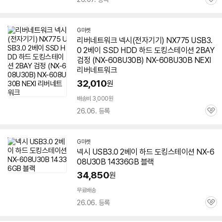
관
심
G마켓
리버네트워크 넥시(전자기기) NX775 USB3.
0 2베이 SSD HDD 하드 도킹스테이션 2BAY
검정 (NX-
608U30B
) NX-
608U30B
NEXI
리버네트워크
32,010
원
배송비 3,000원
26.06. 등록
관
심
G마켓
넥시 USB3.0 2베이 하드 도킹스테이션 NX-
6
08U30B
14336GB 블랙
34,850
원
무료배송
26.06. 등록
관
심