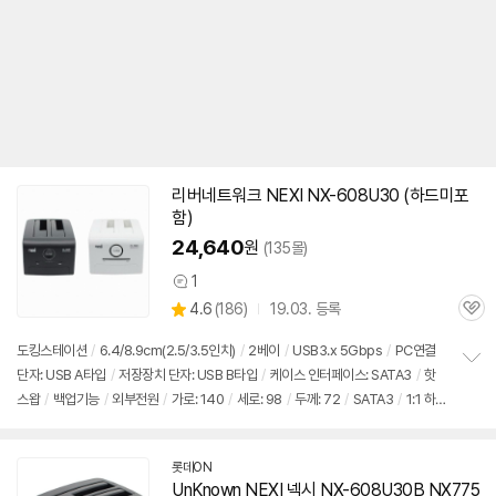
리버네트워크 NEXI NX-608U30 (하드미포
함)
24,640
원
(135몰)
1
상
상
4.6
(
186)
19.03. 등록
품
관
별
의
품
심
점
견
도킹스테이션
/
6.4/8.9cm(2.5/3.5인치)
/
2베이
/
USB3.x 5Gbps
/
PC연결
리
단자: USB A타입
/
저장장치 단자: USB B타입
/
케이스 인터페이스: SATA3
/
핫
정
뷰
스왑
/
백업기능
/
외부전원
/
가로: 140
/
세로: 98
/
두께: 72
/
SATA3
/
1:1 하
보
펼
드 클론
/
플러그 앤 플레이
/
DC 12V
/
2.5A 아답터 포함
치
기
롯데ON
UnKnown NEXI 넥시 NX-
608U30B
NX775