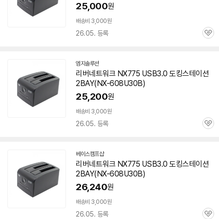
페
25,000
원
이
배송비 3,000원
26.05. 등록
관
심
엠지솔루션
네
리버네트워크 NX775 USB3.0 도킹스테이션
이
2BAY(NX-
608U30B
)
버
페
25,200
원
이
배송비 3,000원
26.05. 등록
관
심
베이스캠프샵
네
리버네트워크 NX775 USB3.0 도킹스테이션
이
2BAY(NX-
608U30B
)
버
페
26,240
원
이
배송비 3,000원
26.05. 등록
관