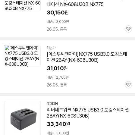
테이션 NX-
608U30B
NX775
30,150
원
배송비 3,000원
26.05. 등록
관
심
11번가
[에스투씨엔아이]NX775 USB3.0 도킹스테
이션 2BAY(NX-
608U30B
)
31,010
원
배송비 2,700원
26.05. 등록
관
심
롯데ON
리버네트워크 NX775 USB3.0 도킹스테이션
2BAY(NX-
608U30B
)
33,340
원
배송비 3,000원