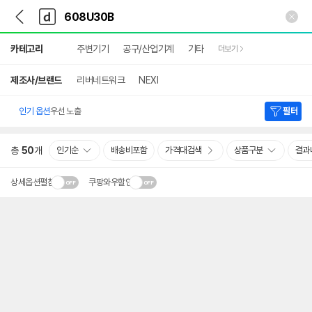
뒤
다
본문 바로가기
다
로
나
나
가
와
와
상
기
메
카테고리
주변기기
공구/산업기계
기타
더보기
세
인
검
색
제조사/브랜드
리버네트워크
NEXI
인기 옵션
우선 노출
필터
총
50
개
인기순
배송비포함
가격대검색
상품구분
결과
상세옵션펼침
쿠팡와우할인