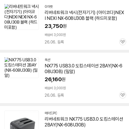
G마켓
리버네트워크 넥시(전자기기) (아이코다)NEX
I NEXI NX-
608U30B
블랙 (하드미포함)
23,750
원
배송비 3,000원
26.06. 등록
관
심
옥션
NX775 USB3.0 도킹스테이션 2BAY(NX-
6
08U30B
) (밀알)
26,160
원
배송비 3,000원
26.06. 등록
관
심
메이드PC
네
리버네트워크 NX775 USB3.0 도킹스테이션
이
2BAY(NX-
608U30B
)
버