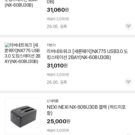
0B
)
31,060
원
배송비 3,000원
26.06. 등록
관
심
11번가
리버네트워크 [새론웨이]NX775 USB3.0 도
킹스테이션 2BAY(NX-
608U30B
)
31,010
원
배송비 3,000원
26.06. 등록
관
심
신세계몰
NEXI NEXI NX-
608U30B
블랙 (하드미포
함)
25,000
원
배송비 3,000원