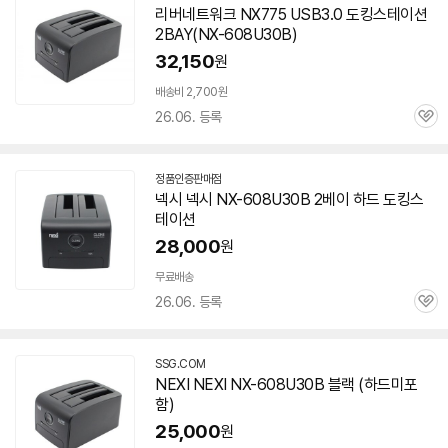
리버네트워크 NX775 USB3.0 도킹스테이션
2BAY(NX-
608U30B
)
32,150
원
배송비 2,700원
26.06. 등록
관
심
정품인증판매점
네
넥시 넥시 NX-
608U30B
2베이 하드 도킹스
이
테이션
버
페
28,000
원
이
무료배송
26.06. 등록
관
심
SSG.COM
NEXI NEXI NX-
608U30B
블랙 (하드미포
함)
25,000
원