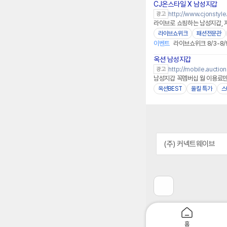
CJ온스타일 X 남성지갑
네이버페이
http://www.cjonstyl
광고
라이브로 쇼핑하는 남성지갑, 
라이브쇼위크
패션전문관
이벤트
라이브쇼위크 8/3-8/
옥션 남성지갑
http://mobile.auction
광고
남성지갑 꼭멤버십 월 이용료만
옥션BEST
올킬 특가
스
(주) 커넥트웨이브
이
전
페
이
지
홈
로