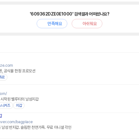
'609362DZE0E1000' 검색결과 어떠셨나요?
만족해요
아쉬워요
orze.com
쿠폰, 공식몰 한정 프로모션
쥬르
com/
터 시작된 벨루티의 남성지갑
스니커즈
지갑
갑
네이버페이 플러스
naver.com/bagplace
남성 반지갑. 슬림한 천연가죽. 무료 이니셜 각인