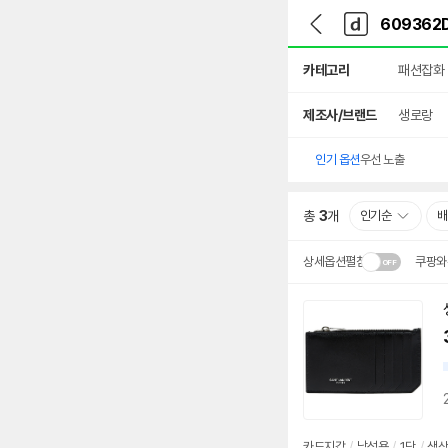
뒤
다
본문 바로가기
다
로
나
나
가
와
와
상
기
메
카테고리
패션잡화
세
인
검
색
제조사/브랜드
생로랑
인기 옵션
우선 노출
총
3
개
인기순
배
상세옵션펼침
쿠팡와
설치 환경·지역에 따라
배송·설치비가 달라집니다
카드지갑
/
남성용
/
1단
/
색상