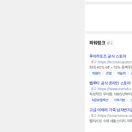
파워링크
광고
루이까또즈 공식 스토어
https://kr.louisquat
광고
최대 40% off + 15% 중복
레끌라
르엘
까눌레
벨루티 공식 온라인 스토어
https://www.berluti.
광고
독보적인 우아함. 1895년부
NEW컬렉션
가죽가방
고급 이태리 가죽 남자반지
https://smartstore.
광고
벨리시모 수제 새들스티치 가죽 