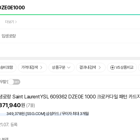
더보기
입생로랑
송비포함
가격대검색
상품구분
결과내검색
VS상품비교
우할인
생로랑 Saint LaurentYSL 609362 DZE0E 1000 크로커다일 패턴 카드
닫
.
371,940
원
(7몰)
기
349,378원 [SSG.COM] 삼성카드 / 무이자 최대 3개월
21.07. 등록
: 블랙