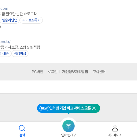
e.com
지금 필요한 순간 바로도착!
방송라인업
라이브쇼특가
9
.co.kr/
큼 캐시보장! 쇼핑 5% 적립
타배송
꼭멤버십
PC버전
로그인
개인정보처리방침
고객센터
인터넷 가입 비교 서비스 오픈
NEW
닫기
검색
인터넷·TV
마이페이지