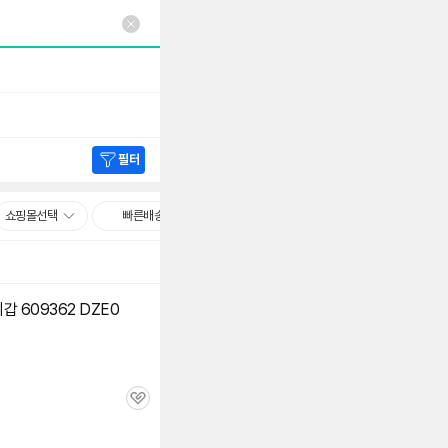
필터
쇼핑몰선택
빠른배송
지갑 609362 DZE0
관
심