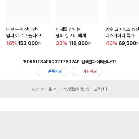
바로 누워 잔다면?
어깨를 감싸는
방수 고어텍스 등
템퍼 에르고 플러스!
템퍼 심포니 베개
디스커버리 특가!
16%
153,000
33%
118,860
40%
69,500
원
원
'60A91C3APRQ32T7602AP' 검색결과 어떠셨나요?
만족해요
아쉬워요
PC버전
로그인
개인정보처리방침
고객센터