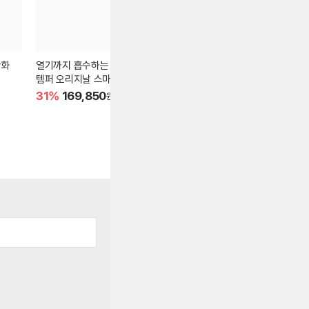
산화
열기까지 흡수하는
발볼 부자도 편-안한
지금이 최저가
템퍼 오리지날 스마트쿨
아이더 트레킹화
톰브라운 삼
31%
169,850
33%
59,410
32%
573
원
원
원