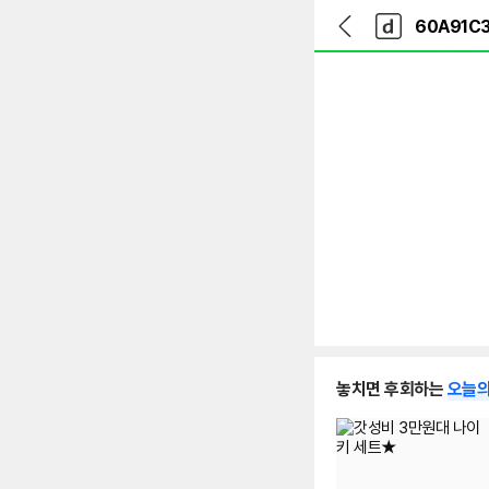
뒤
다
본문 바로가기
다
로
나
나
가
와
와
기
메
인
놓치면 후회하는
오늘의