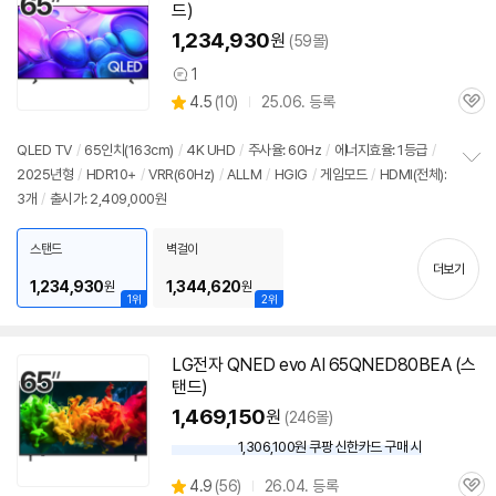
드)
1,234,930
원
(59몰)
1
상
상
4.5
(
10)
25.06. 등록
품
관
별
의
품
심
점
견
리
QLED TV
/
65인치(163cm)
/
4K UHD
/
주사율: 60Hz
/
에너지효율: 1등급
/
뷰
2025년형
/
HDR10+
/
VRR(60Hz)
/
ALLM
/
HGIG
/
게임모드
/
HDMI(전체):
정
3개
/
출시가: 2,409,000원
보
펼
치
스탠드
벽걸이
기
더보기
1,234,930
1,344,620
원
원
1위
2위
LG전자 QNED evo AI 65QNED80BEA (스
탠드)
1,469,150
원
(246몰)
1,306,100원 쿠팡 신한카드 구매 시
와
우
상
4.9
(
56)
26.04. 등록
할
관