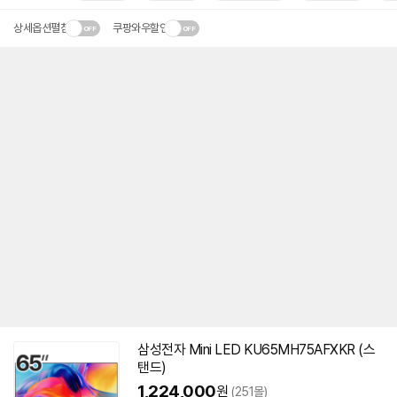
상세옵션펼침
쿠팡와우할인
삼성전자 Mini LED KU65MH75AFXKR (스
탠드)
1,224,000
원
(251몰)