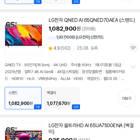
1위
2위
LG전자 QNED AI 65QNED70AEA (스탠드)
1,082,900
원
(299몰)
1,007,100원 [LG전자] 신한카드
상
4.9
(
562)
25.08. 등록
관
별
품
심
점
리
QNED TV
/
65인치(163cm)
/
4K UHD
/
주사율: 60Hz
/
에너지효율: 1등급
/
뷰
2025년형
/
알파7 4K AI Gen8
/
4K업스케일링
/
장르맞춤화면
/
필름메이커모
정
드
/
HDR10
/
HLG
/
VRR(60Hz)
/
ALLM
/
HGIG
/
게임모드
/
웹OS 25
/
H
보
펼
DMI(전체): 3개
/
출시가: 2,490,000원
치
스탠드
벽걸이
기
더보기
1,082,900
1,077,670
원
원
1위
2위
LG전자 울트라HD AI 65UA7500ENA (벽걸
이)