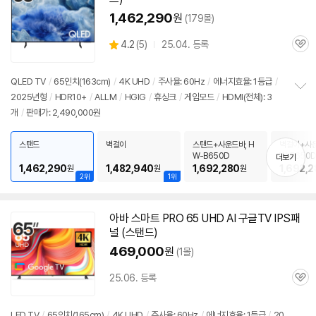
1,462,290
원
(179몰)
상
4.2
(
5)
25.04. 등록
관
별
품
심
점
리
QLED TV
/
65인치(163cm)
/
4K UHD
/
주사율: 60Hz
/
에너지효율: 1등급
/
뷰
2025년형
/
HDR10+
/
ALLM
/
HGIG
/
휴싱크
/
게임모드
/
HDMI(전체): 3
정
개
/
판매가: 2,490,000원
보
펼
치
스탠드
벽걸이
스탠드+사운드바, H
벽걸이+사운
기
W-B650D
W-B650
더보기
1,462,290
1,482,940
1,692,280
1,692,2
원
원
원
2위
1위
아바 스마트 PRO 65 UHD AI 구글TV IPS패
널 (스탠드)
469,000
원
(1몰)
25.06. 등록
관
심
LED TV
/
65인치(165cm)
/
4K UHD
/
주사율: 60Hz
/
에너지효율: 1등급
/
20