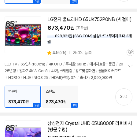
1위
2위
LG전자 울트라HD 65UK752P0NB (벽걸이)
873,470
원
(319몰)
828,821원 [SSG.COM] 삼성카드 / 무이자 최대 3개
월
상
4.9
(
25)
25.12. 등록
관
별
품
심
점
LED TV
/
65인치(163cm)
/
4K UHD
/
주사율: 60Hz
/
에너지효율: 1등급
/
20
리
25년형
/
알파7 4K AI Gen8
/
4K업스케일링
/
장르맞춤화면
/
필름메이커모드
정
뷰
/
HDR10
/
HLG
/
웹OS 25
/
HDMI(전체): 3개
/
출시가: 2,090,000원
보
펼
치
벽걸이
스탠드
기
더보기
873,470
873,470
원
원
2위
1위
삼성전자 Crystal UHD 65U8000F 리퍼비시
(방문수령)