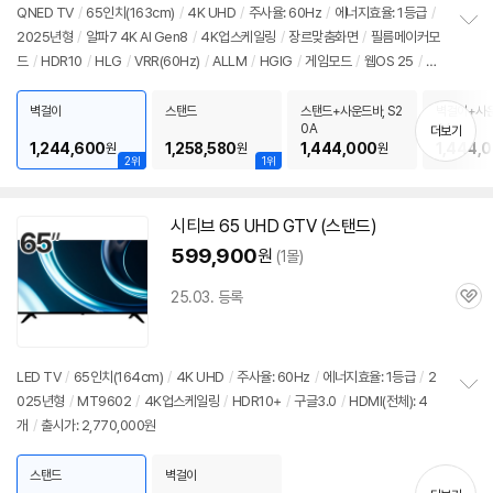
리
QNED TV
/
65인치(163cm)
/
4K UHD
/
주사율: 60Hz
/
에너지효율: 1등급
/
뷰
2025년형
/
알파7 4K AI Gen8
/
4K업스케일링
/
장르맞춤화면
/
필름메이커모
정
드
/
HDR10
/
HLG
/
VRR(60Hz)
/
ALLM
/
HGIG
/
게임모드
/
웹OS 25
/
H
보
펼
DMI(전체): 3개
/
출시가: 2,770,000원
치
벽걸이
스탠드
스탠드+사운드바, S2
벽걸이+사운
기
0A
0A
더보기
1,244,600
1,258,580
1,444,000
1,444,
원
원
원
2위
1위
시티브 65 UHD GTV (스탠드)
599,900
원
(1몰)
25.03. 등록
관
심
LED TV
/
65인치(164cm)
/
4K UHD
/
주사율: 60Hz
/
에너지효율: 1등급
/
2
025년형
/
MT9602
/
4K업스케일링
/
HDR10+
/
구글3.0
/
HDMI(전체): 4
정
개
/
출시가: 2,770,000원
보
펼
치
스탠드
벽걸이
기