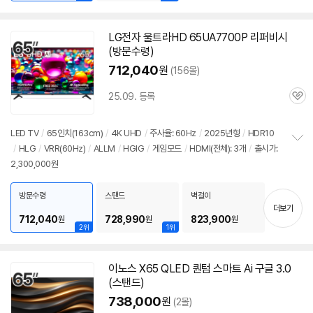
LG전자 울트라HD 65UA7700P 리퍼비시
(방문수령)
712,040
원
(156몰)
25.09. 등록
관
심
LED TV
/
65인치(163cm)
/
4K UHD
/
주사율: 60Hz
/
2025년형
/
HDR10
/
HLG
/
VRR(60Hz)
/
ALLM
/
HGIG
/
게임모드
/
HDMI(전체): 3개
/
출시가:
정
2,300,000원
보
펼
치
방문수령
스탠드
벽걸이
기
더보기
712,040
728,990
823,900
원
원
원
2위
1위
이노스 X65 QLED 퀀텀 스마트 Ai 구글 3.0
(스탠드)
738,000
원
(2몰)