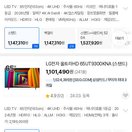
뷰
LED TV
/
65인치(163cm)
/
4K UHD
/
주사율: 60Hz
/
리모컨
/
에너지효율: 1
등급
/
2026년형
/
알파7 4K AI Gen8
/
4K업스케일링
/
장르맞춤화면
/
필름메
정
이커모드
/
HDR10
/
HLG
/
톤매핑
/
VRR(60Hz)
/
ALLM
/
HGIG
/
게임모드
보
펼
/
웹OS 25
/
HDMI(전체): 3개
/
출시가: 1,590,000원
치
스탠드
벽걸이
스탠드+사운드바, S2
벽걸이+사운
기
0A
0A
더보기
1,147,310
1,147,310
1,527,920
1,527,9
원
원
원
1위
2위
LG전자 울트라HD 65UT9300KNA (스탠드)
1,101,490
원
(241몰)
1,024,395원 [SSG.COM] 삼성카드 / 무이자 최대 3
개월
상
4.9
(
92)
24.03. 등록
관
별
품
심
점
리
LED TV
/
65인치(163cm)
/
4K UHD
/
주사율: 60Hz
/
에너지효율: 1등급
/
20
뷰
24년형
/
HDR10
/
HLG
/
ALLM
/
HGIG
/
게임모드
/
HDMI(전체): 3개
/
출시
정
가: 2,189,000원
보
펼