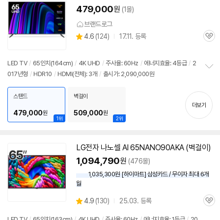
479,000
원
(1몰)
브랜드로그
상
4.6
(
124)
17.11. 등록
관
별
품
심
점
리
LED TV
/
65인치(164cm)
/
4K UHD
/
주사율: 60Hz
/
에너지효율: 4등급
/
2
뷰
017년형
/
HDR10
/
HDMI(전체): 3개
/
출시가: 2,090,000원
정
보
펼
스탠드
벽걸이
치
더보기
기
479,000
509,000
원
원
1위
2위
LG전자 나노셀 AI 65NANO90AKA (벽걸이)
1,094,790
원
(476몰)
1,035,300원 [하이마트] 삼성카드 / 무이자 최대 6개
월
상
4.9
(
130)
25.03. 등록
관
별
품
심
점
LED TV
/
65인치(163cm)
/
4K UHD
/
주사율: 60Hz
/
에너지효율: 1등급
/
20