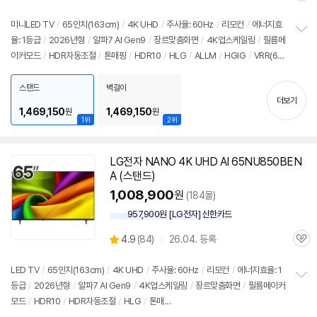
별
인
품
심
점
가
리
미니LED TV
/
65인치(163cm)
/
4K UHD
/
주사율: 60Hz
/
리모컨
/
에너지효
뷰
율: 1등급
/
2026년형
/
알파7 AI Gen9
/
장르맞춤화면
/
4K업스케일링
/
필름메
정
이커모드
/
HDR자동조절
/
톤매핑
/
HDR10
/
HLG
/
ALLM
/
HGIG
/
VRR(60
보
펼
Hz)
/
게임모드
/
웹OS 26
/
HDMI(전체): 3개
/
출시가: 2,690,000원
치
스탠드
벽걸이
기
더보기
1,469,150
1,469,150
원
원
1위
2위
LG전자 NANO 4K UHD AI 65NU850BEN
A (스탠드)
1,008,900
원
(184몰)
957,900원 [LG전자] 신한카드
상
4.9
(
84)
26.04. 등록
관
별
품
심
점
리
LED TV
/
65인치(163cm)
/
4K UHD
/
주사율: 60Hz
/
리모컨
/
에너지효율: 1
뷰
등급
/
2026년형
/
알파7 AI Gen9
/
4K업스케일링
/
장르맞춤화면
/
필름메이커
정
모드
/
HDR10
/
HDR자동조절
/
HLG
/
톤매
보
펼
핑
/
VRR(60Hz)
/
ALLM
/
HGIG
/
게임모드
/
웹OS 26
/
HDMI(전체): 3개
/