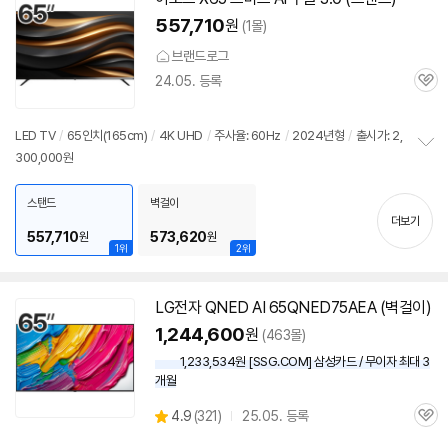
557,710
원
(1몰)
브랜드로그
24.05. 등록
관
심
LED TV
/
65인치(165cm)
/
4K UHD
/
주사율: 60Hz
/
2024년형
/
출시가: 2,
300,000원
정
보
펼
스탠드
벽걸이
치
더보기
기
557,710
573,620
원
원
1위
2위
LG전자 QNED AI 65QNED75AEA (벽걸이)
1,244,600
원
(463몰)
1,233,534원 [SSG.COM] 삼성카드 / 무이자 최대 3
개월
상
4.9
(
321)
25.05. 등록
관
별
품
심
점