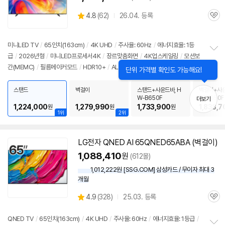
상
4.8
(
62)
26.04. 등록
관
별
품
심
점
리
미니LED TV
/
65인치(163cm)
/
4K UHD
/
주사율: 60Hz
/
에너지효율: 1등
뷰
급
/
2026년형
/
미니LED프로세서4K
/
장르맞춤화면
/
4K업스케일링
/
모션보
정
간(MEMC)
/
필름메이커모드
/
HDR10+
/
ALLM
/
HGIG
/
VRR(120Hz)
/
타이
보
펼
젠
/
HDMI(전체): 3개
/
출시가: 1,790,000원
치
스탠드
벽걸이
스탠드+사운드바, H
벽걸이+사운
기
W-B650F
W-B650F
더보기
1,224,000
1,279,990
1,733,900
1,838,7
원
원
원
1위
2위
LG전자 QNED AI 65QNED65ABA (벽걸이)
1,088,410
원
(612몰)
1,012,222원 [SSG.COM] 삼성카드 / 무이자 최대 3
개월
상
4.9
(
328)
25.03. 등록
관
별
품
심
점
리
QNED TV
/
65인치(163cm)
/
4K UHD
/
주사율: 60Hz
/
에너지효율: 1등급
/