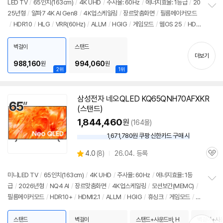
리
LED TV
/
65인치(163cm)
/
4K UHD
/
주사율: 60Hz
/
에너지효율: 1등급
/
20
뷰
25년형
/
알파7 4K AI Gen8
/
4K업스케일링
/
장르맞춤화면
/
필름메이커모드
정
/
HDR10
/
HLG
/
VRR(60Hz)
/
ALLM
/
HGIG
/
게임모드
/
웹OS 25
/
HD
보
펼
MI(전체): 2개
/
출시가: 1,790,000원
치
벽걸이
스탠드
기
더보기
988,160
994,060
원
원
2위
1위
삼성전자 네오QLED KQ65QNH70AFXKR
(스탠드)
1,844,460
원
(164몰)
1,671,780원 쿠팡 신한카드 구매 시
와
우
상
4.0
(
8)
26.04. 등록
할
관
별
인
품
심
점
가
리
미니LED TV
/
65인치(163cm)
/
4K UHD
/
주사율: 60Hz
/
에너지효율: 1등
뷰
급
/
2026년형
/
NQ4 AI
/
장르맞춤화면
/
4K업스케일링
/
모션보간(MEMC)
/
정
필름메이커모드
/
HDR10+
/
HDMI2.1
/
ALLM
/
HGIG
/
휴싱크
/
게임모드
/
D
보
펼
LG: 120Hz
/
타이젠
/
HDMI(전체): 3개
/
출시가: 2,390,000원
치
스탠드
벽걸이
스탠드+사운드바, H
벽걸이+사운