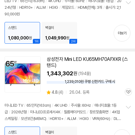
LED TV
/
65인치(163cm)
/
4K UHD
/
주사율: 60Hz
/
에너지효율: 1등급
/
20
뷰
24년형
/
HDR10+
/
ALLM
/
HGIG
/
게임모드
/
HDMI(전체): 3개
/
출시가: 2,1
정
90,000원
보
펼
치
스탠드
벽걸이
기
더보기
1,080,000
1,049,990
원
원
1위
2위
삼성전자 Mini LED KU65MH70AFXKR (스
탠드)
1,343,302
원
(194몰)
1,239,010원 쿠팡 신한카드 구매 시
와
우
상
4.8
(
4)
26.04. 등록
할
관
별
인
품
심
점
가
리
미니LED TV
/
65인치(163cm)
/
4K UHD
/
주사율: 60Hz
/
에너지효율: 1등
뷰
급
/
2026년형
/
미니LED프로세서4K
/
필름메이커모드
/
장르맞춤화면
/
4K업
정
스케일링
/
모션보간(MEMC)
/
HDR10+
/
ALLM
/
HGIG
/
VRR(60Hz)
/
DL
보
펼
G: 120Hz
/
타이젠
/
HDMI(전체): 3개
/
출시가: 1,790,000원
치
스탠드
벽걸이