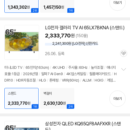
기
더보기
1,343,302
1,457,150
원
원
2위
1위
LG전자 갤러리 TV AI 65LX7BKNA (스탠드)
2,333,770
원
(150몰)
2,241,300원 [LG전자] 신한카드
26.06. 등록
관
심
미니LED TV
/
65인치(163cm)
/
4K UHD
/
주사율: 60Hz
/
높이조절
/
에너지
효율: 1등급
/
2026년형
/
알파7 AI Gen9
/
4K업스케일링
/
필름메이커모드
/
H
정
DR10
/
HDR자동조절
/
HLG
/
톤매핑
/
VRR(60Hz)
/
ALLM
/
HGIG
/
게임모
보
펼
드
/
웹OS 26
/
HDMI(전체): 3개
/
판매가: 2,490,000원
치
스탠드
벽걸이
기
더보기
2,333,770
2,630,120
원
원
1위
2위
삼성전자 QLED KQ65QF8AAFXKR (스탠
드)