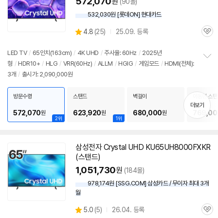
572,070
원
(90몰)
532,030원 [롯데ON] 현대카드
상
4.8
(
25)
25.09. 등록
관
별
품
심
점
리
LED TV
/
65인치(163cm)
/
4K UHD
/
주사율: 60Hz
/
2025년
뷰
형
/
HDR10+
/
HLG
/
VRR(60Hz)
/
ALLM
/
HGIG
/
게임모드
/
HDMI(전체):
정
3개
/
출시가: 2,090,000원
보
펼
치
방문수령
스탠드
벽걸이
이동형 스탠
기
5MS
더보기
572,070
623,920
680,000
769,00
원
원
원
2위
1위
삼성전자 Crystal UHD KU65UH8000FXKR
(스탠드)
1,051,730
원
(184몰)
978,174원 [SSG.COM] 삼성카드 / 무이자 최대 3개
월
상
5.0
(
5)
26.04. 등록
관
별