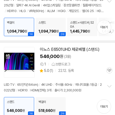
리
25년형
/
알파7 4K AI Gen8
/
4K업스케일링
/
장르맞춤화면
/
필름메이커모드
정
뷰
/
HDR10
/
HLG
/
VRR(60Hz)
/
ALLM
/
HGIG
/
게임모드
/
웹OS 25
/
HD
보
펼
MI(전체): 3개
/
출시가: 2,300,000원
치
벽걸이
스탠드
스탠드+사운드바, S2
벽걸이+사운
기
0A
0A
더보기
1,094,790
1,094,790
1,445,790
1,445,
원
원
원
1위
2위
이노스 E6501UHD 제로베젤 (스탠드)
세부정보 열기/접기
546,000
원
(3몰)
1
브랜드로그
상
상
5.0
(
1)
22.12. 등록
품
관
별
의
품
심
점
견
리
LED TV
/
65인치(164cm)
/
4K UHD
/
주사율: 60Hz
/
에너지효율: 1등급
/
2
뷰
022년형
/
HDR10
/
HDMI(전체): 3개
/
출시가: 2,300,000원
정
보
펼
스탠드
벽걸이
치
더보기
기
546,000
518,660
원
원
1위
2위