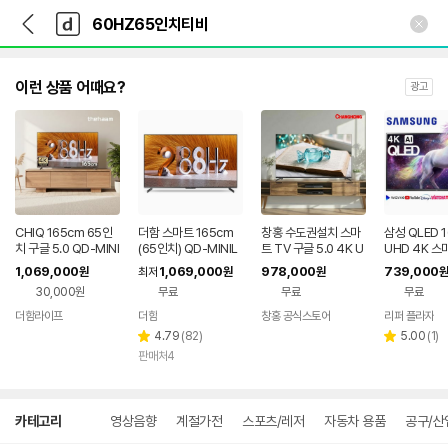
뒤
다
본문 바로가기
다
로
나
나
가
와
와
기
메
인
이런 상품 어때요?
광고
CHIQ 165cm 65인
더함 스마트 165cm
창홍 수도권설치 스마
삼성 QLED 
치 구글 5.0 QD-MINI
(65인치) QD-MINIL
트 TV 구글 5.0 4K U
UHD 4K 스
LED 288Hz 4K 스마
ED 288Hz 돌비 AI 구
HD 120hz 165cm(6
넷플릭스 65
1,069,000
1,069,000
978,000
739,000
원
최저
원
원
원
트 TV 고객직접설치
글5.0
5인치), 무타공, 벽걸이
도권스탠드설
30,000원
무료
무료
무료
더함라이프
더함
창홍 공식스토어
리퍼 플라자
네이버
페이
리
리
4.79
(
82
)
5.00
(
1
)
별
별
뷰
뷰
판매처4
점
점
수
수
상
카테고리
영상음향
계절가전
스포츠/레저
자동차 용품
공구/산
세
검