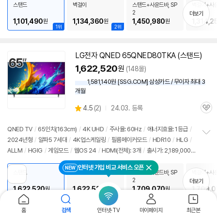
치
스탠드
벽걸이
스탠드+사운드바, SP
벽걸이+사운
기
2
2
더보기
1,101,490
1,134,360
1,450,980
1,314,2
원
원
원
1위
2위
LG전자 QNED 65QNED80TKA (스탠드)
1,622,520
원
(148몰)
1,581,140원 [SSG.COM] 삼성카드 / 무이자 최대 3
개월
상
4.5
(
2)
24.03. 등록
관
별
품
심
점
리
QNED TV
/
65인치(163cm)
/
4K UHD
/
주사율: 60Hz
/
에너지효율: 1등급
/
뷰
2024년형
/
알파5 7세대
/
4K업스케일링
/
필름메이커모드
/
HDR10
/
HLG
/
정
ALLM
/
HGIG
/
게임모드
/
웹OS 24
/
HDMI(전체): 3개
/
출시가: 2,189,000
보
펼
원
인터넷 가입 비교 서비스 오픈
치
NEW
닫기
스탠드
벽걸이
스탠드+사운드바, SP
벽걸이+사운
기
이
2
2
더보기
전
1,622,520
1,622,520
1,709,070
1,709,
원
원
원
페
2위
1위
이
지
홈
검색
인터넷·TV
마이페이지
최근본
로