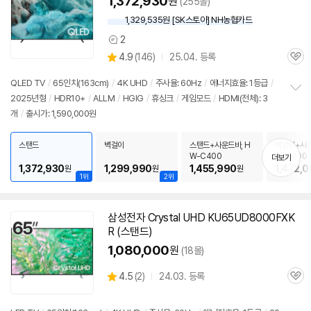
1,372,930
원
(255몰)
1,329,535원 [SK스토아] NH농협카드
2
상
상
4.9
(
146)
25.04. 등록
품
관
별
의
품
심
점
견
QLED TV
/
65인치(163cm)
/
4K UHD
/
주사율: 60Hz
/
에너지효율: 1등급
/
리
2025년형
/
HDR10+
/
ALLM
/
HGIG
/
휴싱크
/
게임모드
/
HDMI(전체): 3
정
뷰
개
/
출시가: 1,590,000원
보
펼
치
스탠드
벽걸이
스탠드+사운드바, H
벽걸이+사운
기
W-C400
W-C400
더보기
1,372,930
1,299,990
1,455,990
1,472,
원
원
원
1위
2위
삼성전자 Crystal UHD KU65UD8000FXK
R (스탠드)
1,080,000
원
(18몰)
상
4.5
(
2)
24.03. 등록
관
별
품
심
점
리