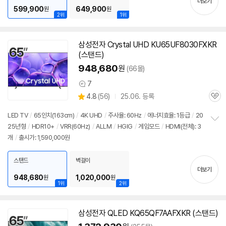
더보기
599,900
649,900
원
원
2위
1위
삼성전자 Crystal UHD KU65UF8030FXKR
(스탠드)
948,680
원
(66몰)
7
상
상
4.8
(
56)
25.06. 등록
품
관
별
의
품
심
점
견
LED TV
/
65인치(163cm)
/
4K UHD
/
주사율: 60Hz
/
에너지효율: 1등급
/
20
리
25년형
/
HDR10+
/
VRR(60Hz)
/
ALLM
/
HGIG
/
게임모드
/
HDMI(전체): 3
정
뷰
개
/
출시가: 1,590,000원
보
펼
치
스탠드
벽걸이
기
더보기
948,680
1,020,000
원
원
1위
2위
삼성전자 QLED KQ65QF7AAFXKR (스탠드)