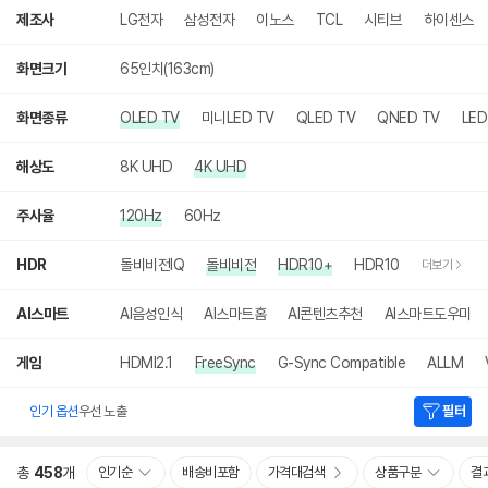
색
제조사
LG전자
삼성전자
이노스
TCL
시티브
하이센스
화면크기
65인치(163cm)
화면종류
OLED TV
미니LED TV
QLED TV
QNED TV
LED
해상도
8K UHD
4K UHD
주사율
120Hz
60Hz
HDR
돌비비전IQ
돌비비전
HDR10+
HDR10
더보기
AI스마트
AI음성인식
AI스마트홈
AI콘텐츠추천
AI스마트도우미
게임
HDMI2.1
FreeSync
G-Sync Compatible
ALLM
인기 옵션
우선 노출
필터
총
458
개
인기순
배송비포함
가격대검색
상품구분
결