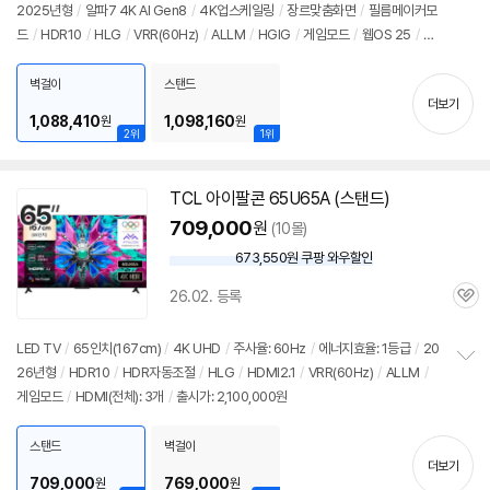
뷰
2025년형
/
알파7 4K AI Gen8
/
4K업스케일링
/
장르맞춤화면
/
필름메이커모
정
드
/
HDR10
/
HLG
/
VRR(60Hz)
/
ALLM
/
HGIG
/
게임모드
/
웹OS 25
/
H
보
펼
DMI(전체): 2개
/
출시가: 2,100,000원
치
벽걸이
스탠드
기
더보기
1,088,410
1,098,160
원
원
2위
1위
TCL 아이팔콘 65U65A (스탠드)
709,000
원
(10몰)
673,550원 쿠팡 와우할인
와
우
26.02. 등록
할
관
인
심
가
LED TV
/
65인치(167cm)
/
4K UHD
/
주사율: 60Hz
/
에너지효율: 1등급
/
20
26년형
/
HDR10
/
HDR자동조절
/
HLG
/
HDMI2.1
/
VRR(60Hz)
/
ALLM
/
정
게임모드
/
HDMI(전체): 3개
/
출시가: 2,100,000원
보
펼
치
스탠드
벽걸이
기
더보기
709,000
769,000
원
원