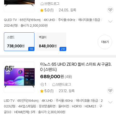
브랜드로그
상
5.0
(
1)
24.05. 등록
관
별
품
심
점
QLED TV
/
65인치(165cm)
/
4K UHD
/
주사율: 60Hz
/
에너지효율: 1등급
/
리
2024년형
/
출시가: 2,300,000원
정
뷰
보
펼
스탠드
벽걸이
치
더보기
기
738,000
848,000
원
원
1위
2위
이노스 65 UHD ZERO 돌비 스마트 AI 구글3.
0 (스탠드)
689,000
원
(4몰)
1
브랜드로그
상
상
5.0
(
1)
23.12. 등록
품
관
별
의
품
심
점
견
LED TV
/
65인치(164cm)
/
4K UHD
/
주사율: 60Hz
/
에너지효율: 1등급
/
2
리
023년형
/
4K업스케일링
/
장르맞춤화면
/
돌비비전
/
HDR10
/
HDMI2.1
/
구
정
뷰
글3.0
/
HDMI(전체): 3개
/
출시가: 2,300,000원
보