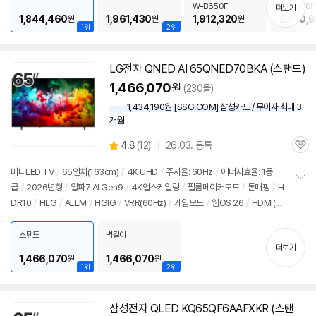
기
W-B650F
W-B650F
더보기
1,844,460
1,961,430
1,912,320
2,010,
원
원
원
1위
2위
LG전자 QNED AI 65QNED70BKA (스탠드)
1,466,070
원
(230몰)
1,434,190원 [SSG.COM] 삼성카드 / 무이자 최대 3
개월
상
4.8
(
12)
26.03. 등록
관
별
품
심
점
미니LED TV
/
65인치(163cm)
/
4K UHD
/
주사율: 60Hz
/
에너지효율: 1등
리
급
/
2026년형
/
알파7 AI Gen9
/
4K업스케일링
/
필름메이커모드
/
톤매핑
/
H
정
뷰
DR10
/
HLG
/
ALLM
/
HGIG
/
VRR(60Hz)
/
게임모드
/
웹OS 26
/
HDMI(전
보
펼
체): 3개
/
출시가: 2,409,000원
치
스탠드
벽걸이
기
더보기
1,466,070
1,466,070
원
원
1위
2위
삼성전자 QLED KQ65QF6AAFXKR (스탠