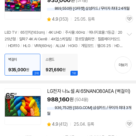
935,000
원
(511몰)
869,550원 [G마켓] 삼성카드 / 무이자 최대 24개월
상
4.9
(
353)
25.05. 등록
관
별
품
심
점
리
LED TV
/
65인치(163cm)
/
4K UHD
/
주사율: 60Hz
/
에너지효율: 1등급
/
20
뷰
25년형
/
알파7 4K AI Gen8
/
4K업스케일링
/
장르맞춤화면
/
필름메이커모드
정
/
HDR10
/
HLG
/
VRR(60Hz)
/
ALLM
/
HGIG
/
게임모드
/
웹OS 25
/
HD
보
펼
MI(전체): 2개
/
출시가: 1,790,000원
치
벽걸이
스탠드
기
더보기
935,000
921,690
원
원
2위
1위
LG전자 나노셀 AI 65NANO80AEA (벽걸이)
988,160
원
(504몰)
936,752원 [SSG.COM] 삼성카드 / 무이자 최대 3개
월
상
4.9
(
412)
25.04. 등록
관
별
품
심
점