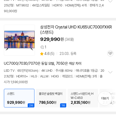
25년형
/
MT9602
/
4K업스케일링
/
HDR10
/
HDMI(전체): 4개
/
판매가: 2,4
정
90,000원
보
펼
치
기
삼성전자 Crystal UHD KU65UC7000FXKR
(스탠드)
929,990
원
(34몰)
1
상
상
4.6
(
5)
23.03. 등록
품
관
별
의
품
심
점
견
UC7000/7030/7070은 동일 모델, 7050은 색상 차이
리
뷰
LED TV
/
65인치(163cm)
/
4K UHD
/
주사율: 60Hz
/
에너지효율: 1등급
/
20
23년형
/
HDR10+
/
HLG
/
ALLM
/
HGIG
/
게임모드
/
HDMI(전체): 3개
/
출
정
시가: 1,590,000원
보
펼
치
스탠드
풀모션 슬림핏 벽걸이
스탠드+사운드바, H
벽걸이+사운
기
W-C450
W-C450
더보기
929,990
786,500
2,835,160
2,835,1
원
원
원
2위
1위