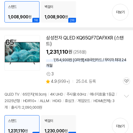
치
출시가: 2,090,000원
스탠드
벽걸이
기
더보기
1,008,900
1,008,900
원
원
1위
2위
삼성전자 QLED KQ65QF7DAFXKR (스탠
드)
1,231,110
원
(258몰)
1,154,930원 [G마켓] KB국민카드 / 무이자 최대 24
개월
3
상
상
4.9
(
999+)
25.04. 등록
품
관
별
의
품
심
점
견
리
QLED TV
/
65인치(163cm)
/
4K UHD
/
주사율: 60Hz
/
에너지효율: 1등급
/
뷰
2025년형
/
HDR10+
/
ALLM
/
HGIG
/
휴싱크
/
게임모드
/
HDMI(전체): 3
정
개
/
출시가: 2,090,000원
보
펼
치
스탠드
벽걸이
기
더보기
1,231,110
1,230,000
원
원