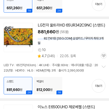
기
더보기
651,260
651,260
원
원
1위
2위
LG전자 울트라HD 65UR342C9NC (스탠드)
881,660
원
(56몰)
827,161원 [SSG.COM] 삼성카드 / 무이자 최대 3개
월
10
상
상
4.7
(
346)
22.05. 등록
품
관
별
의
품
심
점
견
LED TV
/
65인치(163cm)
/
4K UHD
/
주사율: 60Hz
/
에너지효율: 1등급
/
20
리
22년형
/
HDR10
/
HLG
/
HDMI(전체): 3개
/
출시가: 2,090,000원
정
뷰
보
펼
스탠드
벽걸이
치
더보기
기
881,660
812,000
원
원
2위
1위
이노스 E6500UHD 제로베젤 (스탠드)