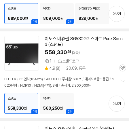
펼
치
스탠드
벽걸이
상하좌우형 벽걸이
기
더보기
689,000
809,000
829,000
원
원
원
1위
2위
이노스 네츄럴 S6530GG 스마트 Pure Soun
d (스탠드)
558,330
원
(3몰)
1
브랜드로그
상
상
4.9
(
8)
20.09. 등록
품
관
별
의
품
심
점
견
LED TV
/
65인치(164cm)
/
4K UHD
/
주사율: 60Hz
/
에너지효율: 1등급
/
2
리
020년형
/
HDR10
/
HDMI(전체): 3개
/
출시가: 2,300,000원
정
뷰
보
펼
스탠드
벽걸이
치
더보기
기
558,330
560,250
원
원
1위
2위
이노스 X65 스마트 Ai 구글 3.0 (스탠드)