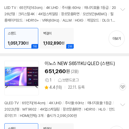
품
심
점
리
LED TV
/
65인치(163cm)
/
4K UHD
/
주사율: 60Hz
/
에너지효율: 1등급
/
20
뷰
26년형
/
크리스탈4K
/
4K업스케일링
/
장르맞춤화면
/
모션보간(MEMC)
/
필
정
름메이커모드
/
HDR10+
/
VRR(60Hz)
/
ALLM
/
HGIG
/
게임모드
/
DLG: 12
보
펼
0Hz
/
타이젠
/
HDMI(전체): 3개
/
출시가: 2,090,000원
치
스탠드
벽걸이
기
더보기
1,051,730
1,102,890
원
원
1위
2위
이노스 NEW S6511KU QLED (스탠드)
651,260
원
(2몰)
1
브랜드로그
상
상
4.4
(
18)
22.11. 등록
품
관
별
의
품
심
점
견
리
QLED TV
/
65인치(164cm)
/
4K UHD
/
주사율: 60Hz
/
에너지효율: 1등급
/
뷰
2022년형
/
MT9602
/
4K업스케일링
/
장르맞춤화면
/
HDR10
/
HLG
/
안드
정
로이드11
/
HDMI(전체): 3개
/
출시가: 2,090,000원
보
펼
치
스탠드
벽걸이