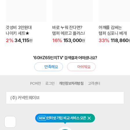
갓성비 3만원대
바로 누워 잔다면?
어깨를 감싸는
나이키 세트★
템퍼 에르고 플러스!
템퍼 심포니 베개
2%
34,115
16%
153,000
33%
118,860
원
원
'60HZ65인치TV' 검색결과 어떠셨나요?
만족해요
아쉬워요
PC버전
로그인
개인정보처리방침
고객센터
(주) 커넥트웨이브
인터넷 가입 비교 서비스 오픈
NEW
닫기
이
전