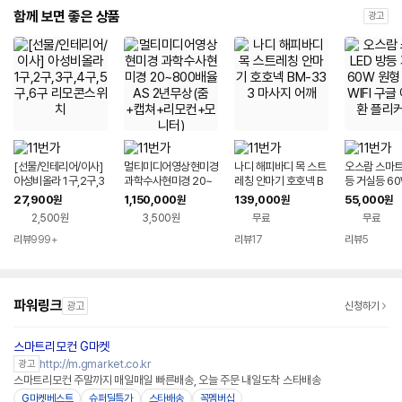
함께 보면 좋은 상품
광고
[선물/인테리어/이사]
멀티미디어영상현미경
나디 해피바디 목 스트
오스람 스마트 
아성비올라 1구,2구,3
과학수사현미경 20~
레칭 안마기 호호넥 B
등 거실등 6
구,4구,5구,6구 리모
800배율 AS 2년무상
M-333 마사지 어깨
리모컨 WIFI
27,900
1,150,000
139,000
55,000
원
원
원
원
콘스위치
(줌+캡쳐+리모컨+모
호환 플리커
2,500원
3,500원
무료
무료
니터)
리뷰
999+
리뷰
17
리뷰
5
파워링크
광고
신청하기
스마트리모컨 G마켓
http://m.gmarket.co.kr
광고
스마트리모컨 주말까지 매일매일 빠른배송, 오늘 주문 내일도착 스타배송
G마켓베스트
슈퍼딜특가
스타배송
꼭멤버십