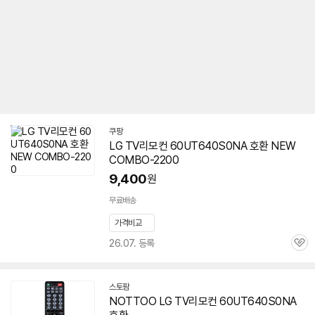
쿠팡
LG TV리모컨
60UT640S0NA
호환 NEW
COMBO-2200
9,400
원
무료배송
가격비교
26.07. 등록
관
심
스토팜
네
NOTTOO LG TV리모컨
60UT640S0NA
이
버