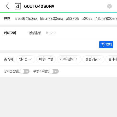
뒤
다
본문 바로가기
다
로
나
나
가
와
와
기
메
연관
55ut641s0nb
55un7800ena
a9370ik
a205s
43un7800en
인
상
카테고리
영상음향
더보기
세
검
색
필터
총
9
개
인기순
배송비포함
가격대검색
상품구분
결과내
상세옵션펼침
쿠팡와우할인