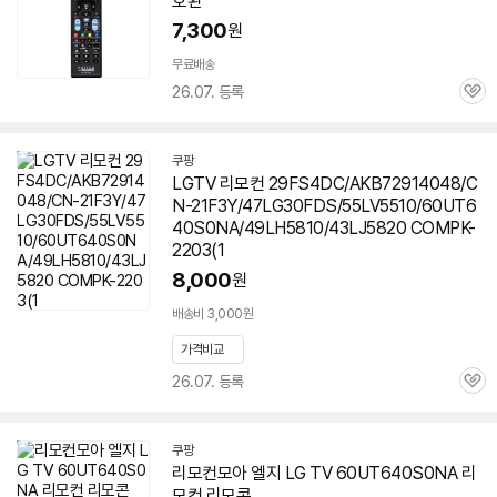
호환
페
7,300
원
이
무료배송
26.07. 등록
관
심
쿠팡
LGTV 리모컨 29FS4DC/AKB72914048/C
N-21F3Y/47LG30FDS/55LV5510/60UT6
40S0NA/49LH5810/43LJ5820 COMPK-
2203(1
8,000
원
배송비 3,000원
가격비교
26.07. 등록
관
심
쿠팡
리모컨모아 엘지 LG TV
60UT640S0NA
리
모컨 리모콘