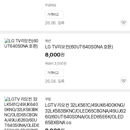
무료배송
가격비교
26.06. 등록
관
심
옥션
LG TV리모컨(
60UT640S0NA
호환)
8,000
원
배송비 3,000원
가격비교
26.04. 등록
관
심
쿠팡
LGTV 리모컨 32LK561C/49UK6400KNG/
32LK583BKNC/OLED65C8GNA/49UJ62
60/60UT640S0NA/OLED65E6K/OLED
65BXBNA co