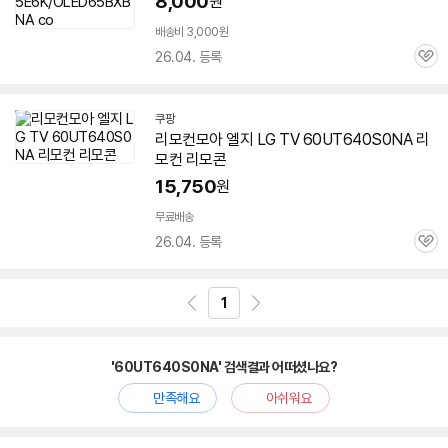
8,000
원
배송비 3,000원
26.04. 등록
관
심
쿠팡
리모컨모아 엘지 LG TV
60UT640S0NA
리
모컨 리모콘
15,750
원
무료배송
26.04. 등록
관
심
1
'60UT640S0NA' 검색결과 어떠셨나요?
만족해요
아쉬워요