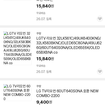
15,840
원
무료배송
26.07. 등록
관
심
쿠팡
LGTV 리모컨 32LK561C/49UK6400KNG/
32LK583BKNC/OLED65C8GNA/49UJ62
60/60UT640S0NA/OLED65E6K/OLED
65BXBNA co
15,840
원
무료배송
26.07. 등록
관
심
쿠팡
LG TV리모컨
60UT640S0NA
호환 NEW
COMBO-2200
9,400
원