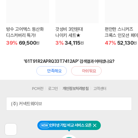
방수 고어텍스 등산화
갓성비 3만원대
편안한 스니커즈
디스커버리 특가!
나이키 세트★
크록스 인모션 페이
39%
69,500
3%
34,115
47%
52,130
원
원
원
'61T91R2APRQ33T7412AP' 검색결과 어떠셨나요?
만족해요
아쉬워요
PC버전
로그인
개인정보처리방침
고객센터
(주) 커넥트웨이브
인터넷 가입 비교 서비스 오픈
NEW
닫기
이
전