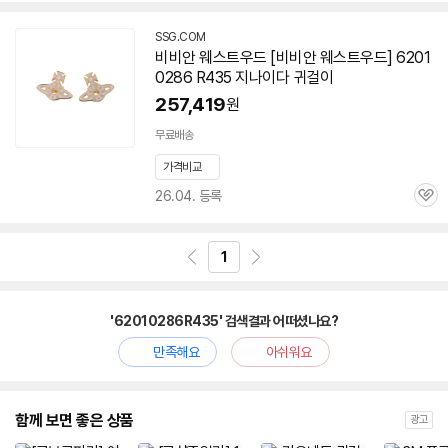
SSG.COM
비비안 웨스트우드 [비비안 웨스트우드] 6201
0286 R435 지나이다 귀걸이
257,419
원
무료배송
가격비교
26.04. 등록
관
심
1
'62010286R435' 검색결과 어떠셨나요?
만족해요
아쉬워요
함께 보면 좋은 상품
광고