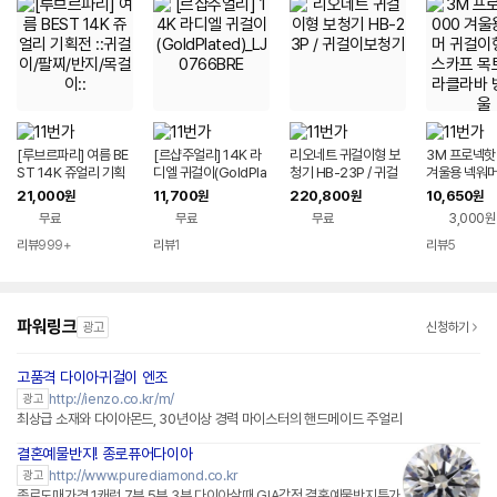
[루브르파리] 여름 BE
[르샵주얼리] 14K 라
리오네트 귀걸이형 보
3M 프로넥핫 
ST 14K 쥬얼리 기획
디엘 귀걸이(GoldPla
청기 HB-23P / 귀걸
겨울용 넥워머
전 ::귀걸이/팔찌/반지/
ted)_LJ0766BRE
이보청기
형 멀티 스카
21,000
11,700
220,800
10,650
원
원
원
원
목걸이::
바라클라바 방
무료
무료
무료
3,000원
리뷰
999+
리뷰
1
리뷰
5
파워링크
광고
신청하기
고품격 다이아귀걸이 엔조
http://ienzo.co.kr/m/
광고
최상급 소재와 다이아몬드, 30년이상 경력 마이스터의 핸드메이드 주얼리
결혼예물반지! 종로퓨어다이아
http://www.purediamond.co.kr
광고
종로도매가격 1캐럿,7부,5부,3부 다이아살때 GIA감정 결혼예물반지특가