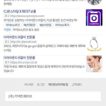
판매중!
CJ온스타일 X BEST상품
네이버페이
http://www.cjonstyle.com
광고
라이브로 쇼핑하는 다이아몬드귀걸이, 지금 필요한 순간 바로도착!
라이브쇼위크
패션전문관
방송라인업
라이브쇼특가
이벤트
라이브쇼위크 8/3-8/9
다이아몬드귀걸이 전문몰
네이버페이 플러스
http://m.diamart.net
광고
360도 회전터치기능 go go! 꼼꼼히 살펴보고 구매하세요 예쁘게 제작해
드려요
다이아몬드귀걸이 전문몰
네이버페이 플러스
https://m.ovlyn.co.kr
광고
걱정 마세요. 예쁘게 깔끔하게 정성스럽게 제작되어 안전하게 받아보실수
있습니다
PC버전
로그인
개인정보처리방침
고객센터
(주) 커넥트웨이브