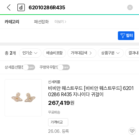
뒤
다
본문 바로가기
다
로
나
나
가
와
와
상
기
메
카테고리
패션잡화
더보기
세
인
검
색
필터
총
2
개
인기순
배송비포함
가격대검색
상품구분
결과내
상세옵션펼침
쿠팡와우할인
설치 환경·지역에 따라
신세계몰
닫
배송·설치비가 달라집니다.
비비안 웨스트우드 [비비안 웨스트우드] 6201
기
0286 R435 지나이다 귀걸이
267,419
원
무료배송
가격비교
26.06. 등록
관
심