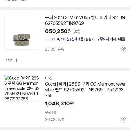
구찌 2023 31M 627055 벨트 허리띠 92TIN
62705592TIN9769
650,250
원
(3몰)
604,733원 [신세계몰] 삼성카드 / 무이자 최대 3개월
23.05. 등록
관
심
액세서리
GS샵
Gucci [해외] 26SS 구찌 GG Marmont rever
sible 벨트
62705592TIN9769
TP572133
755
1,048,310
원
무료배송
26.08. 등록
관
심