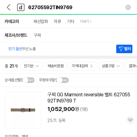
뒤
다
본문 바로가기
다
로
나
나
가
와
와
상
기
메
카테고리
패션잡화
의류
기타
더보기
세
인
검
색
제조사/브랜드
구찌
인기 옵션
우선 노출
필터
총
21
개
인기순
배송비포함
가격대검색
상품구분
결과
상세옵션펼침
쿠팡와우할인
설치 환경·지역에 따라
구찌 GG Marmont reversible 벨트
627055
닫
배송·설치비가 달라집니다.
92TIN9769
T
기
1,052,900
원
(1몰)
25.11. 등록
관
심
지갑/잡화
/
벨트