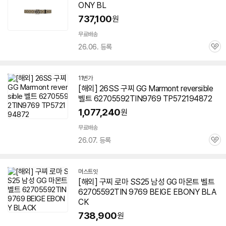
ONY BL
737,100
원
무료배송
26.06. 등록
관
심
11번가
[해외] 26SS 구찌 GG Marmont reversible
벨트
62705592TIN9769
TP572194872
1,077,240
원
무료배송
26.07. 등록
관
심
머스트잇
[해외] 구찌 로마 SS25 남성 GG 마몬트 벨트
62705592TIN 9769 BEIGE EBONY BLA
CK
738,900
원