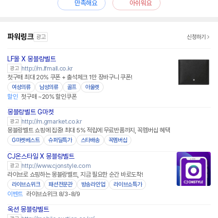
만족해요
아쉬워요
파워링크
광고
신청하기
LF몰 X 몽블랑벨트
http://m.lfmall.co.kr
광고
첫구매 최대 20% 쿠폰 + 출석체크 1만 장바구니 쿠폰!
여성의류
남성의류
골프
아울렛
할인
첫구매 ~20% 할인쿠폰
몽블랑벨트 G마켓
http://m.gmarket.co.kr
광고
몽블랑벨트 쇼핑에 집중! 최대 5% 적립에 무료반품까지, 꼭멤버십 혜택
G마켓베스트
슈퍼딜특가
스타배송
꼭멤버십
CJ온스타일 X 몽블랑벨트
네이버페이
http://www.cjonstyle.com
광고
라이브로 쇼핑하는 몽블랑벨트, 지금 필요한 순간 바로도착!
라이브쇼위크
패션전문관
방송라인업
라이브쇼특가
이벤트
라이브쇼위크 8/3-8/9
옥션 몽블랑벨트